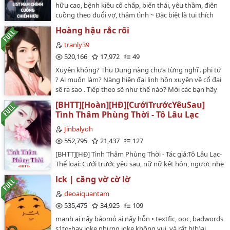
hữu cao, bệnh kiều cố chấp, biến thái, yêu thầm, điên
32
cuồng theo đuổi vợ, thâm tình ~ Đặc biệt là tui thích
truyện ngược nam 🤭Những truyện mình đăng mình
33
Hoàng hậu rắc rối
đều đã và đang đọc luôn bao hayyy 🥰 Nhớ vote và
34
cmt nha ฅ՞•ﻌ•՞ฅ Đề cử 🥇🥇🥇 Những list truyện mình
tranly39
đang thực hiện:⭐️ List nam chính cuồng chiếm hữu⭐️
520,166
17,972
49
35
List H vănBy @lili_2703…
Xuyên không? Thu Dung nàng chưa từng nghĩ . phi tử
36
? Ai muốn làm? Nàng hiện đại linh hồn xuyên về cổ đại
sẽ ra sao . Tiếp theo sẽ như thế nào? Mời các bạn hãy
37
tìm hiểu thêm…
[BHTT][Hoàn][HĐ][CướiTrướcYêuSau]
Tình Thâm Phùng Thời - Tô Lâu Lạc
38
Jinbalyoh
39
552,795
21,437
127
40
[BHTT][HĐ] Tình Thâm Phùng Thời - Tác giả:Tô Lâu Lạc-
Thể loại: Cưới trước yêu sau, nữ nữ kết hôn, ngược nhẹ
41
nhàng âm ỉ,...------------------------------Văn án:Trước khi kết
lck | căng vờ cờ lờ
hôn, Ôn Khinh Hàn đối với Thời Thanh Thu nói: ta
42
không có thời gian đi nhận thức quá nhiều người, phải
deoaiquantam
hiểu rõ một phen còn phải tốn thời gian phí sức.
43
535,475
34,925
109
Không bằng ngươi ta cùng một chỗ, hiểu nhau, đỡ
mạnh ai nấy báomỏ ai nấy hỗn • textfic, ooc, badwords
phải phí thời gian cùng tinh lực.Đây là một cái thầm
44
s1tg•hay joke nhưng joke không vui, và rất h(b)ại