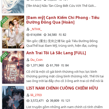
19
[Tên khác] Não Tàn Cũng Biết Cứu Vớt Thế Giới…
20
[Đam mỹ] Cạnh Kiếm Chi Phong - Tiêu
21
Đường Đông Qua [Hoàn]
22
_NTHK_
614,694
34,580
82
23
Tên gốc: (重生) 竞剑之锋Tác giả: Tiêu Đường Đông
24
QuaThể loại: Đam Mỹ, trùng sinh, hiện đại, cường
cường, 1×1, kiếm đạo, HE.Dịch: QTXếp chữ: Tiểu
Anh Trai Tôi Là Sắc Lang [FULL]
25
Hânhttps://tuyetvuanh.wordpress.com/…
Du_Coin
26
1,371,960
61,769
84
27
Cô chỉ là một cô gái bình thừơng với học lực bình
thừơng gương mặt cũng bình thừơng nốt. Thế thì tại
28
sao ông trời lại đẩy cho cô 3 ông anh trai có thể nói là
quá không đựơc bình thừơng.Ba cô lấy vợ mới rồi
29
LIST NAM CHÍNH CUỒNG CHIẾM HỮU
cùng vợ 1 mực đi hửơng tuần trăng mật. Đẩy trách
nhiệm chăm sóc cô cho 3 ngừơi con trai cô chưa gặp
lili_2703
30
lần nào. Ba cô đây là trực tiếp đem cô đưa vào miệng
3,572,471
39,809
121
sói rồi.…
31
List truyện gồm những anh nam chính có tính chiếm