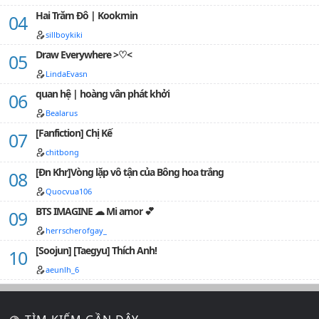
sự cô đơn..... HÃY NHÌN TAO! TAO SẼ CỨU BỌN MÀY DÙ
Hai Trăm Đô | Kookmin
CÓ CHẾT THÊM LẦN NỮA!!!!"…
sillboykiki
Draw Everywhere >♡<
LindaEvasn
quan hệ | hoàng vân phát khởi
Bealarus
[Fanfiction] Chị Kế
chitbong
[Đn Khr]Vòng lặp vô tận của Bông hoa trắng
Quocvua106
BTS IMAGINE ☁ Mi amor 💕
herrscherofgay_
[Soojun] [Taegyu] Thích Anh!
aeunlh_6