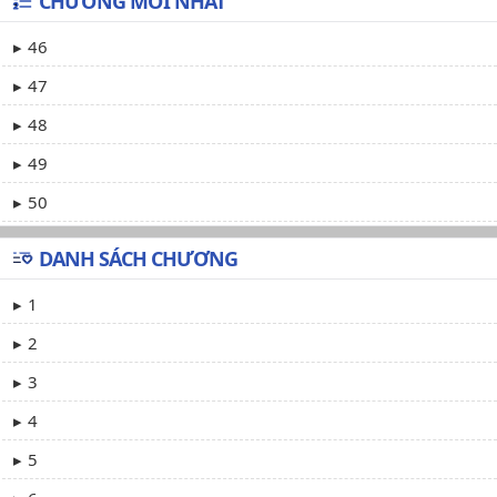
CHƯƠNG MỚI NHẤT
46
47
48
49
50
DANH SÁCH CHƯƠNG
1
2
3
4
5