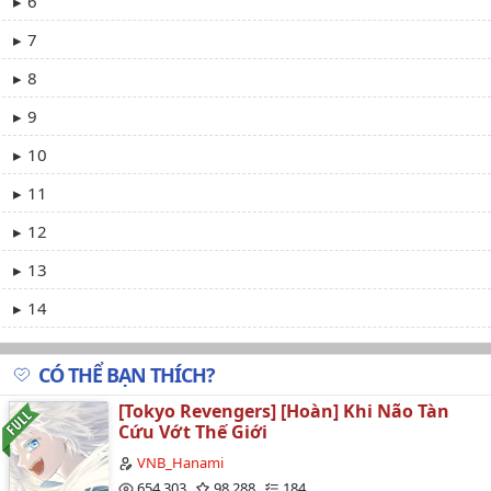
6
7
8
9
10
11
12
13
14
15
CÓ THỂ BẠN THÍCH?
16
[Tokyo Revengers] [Hoàn] Khi Não Tàn
17
Cứu Vớt Thế Giới
18
VNB_Hanami
654,303
98,288
184