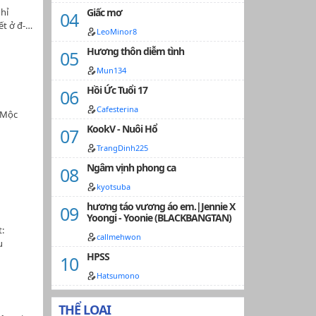
 hắn đã
hỉ
Giấc mơ
h Thần -
ết ở đ-…
n trong
LeoMinor8
ó tu
Hương thôn diễm tình
ộng
 một vị
Mun134
ái khiến
Hồi Ức Tuổi 17
ng vô số
Cafesterina
qua.Từ
 Mộc
 bình
KookV - Nuôi Hổ
ên đạo?
TrangDinh225
ất tất
chỉ
Ngâm vịnh phong ca
kyotsuba
hương táo vương áo em.|Jennie X
Yoongi - Yoonie (BLACKBANGTAN)
:
callmehwon
u
HPSS
 tháng
g cách
Hatsumono
ng
ủa cậu
THỂ LOẠI
 rễ má