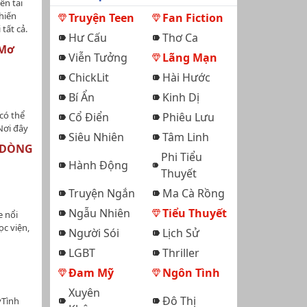
ên tai
ngày một
hiến
Truyện Teen
Fan Fiction
ực chờ,
tất cả.
ủa bạn
Hư Cấu
Thơ Ca
ất hiện;
 tội ác
 Mơ
n làng.
Viễn Tưởng
Lãng Mạn
 bí ẩn
 truyền
cho tai
ChickLit
Hài Hước
nhiên,
ang từng
ần bị
Bí Ẩn
Kinh Dị
n khốc
hết "đội
có thể
Cổ Điển
Phiêu Lưu
Nơi đây
Siêu Nhiên
Tâm Linh
 ranh
 DÒNG
hơi thở.
Phi Tiểu
Hành Động
g lại
Thuyết
ơi tiếng
Truyện Ngắn
Ma Cà Rồng
ơ ngọt
chiếc
Ngẫu Nhiên
Tiểu Thuyết
e nổi
ình yêu?
ọc viện,
Người Sói
Lịch Sử
 hãi
uy sắc
LGBT
Thriller
 máu
ày hôm
Sterling
 cuối
Đam Mỹ
Ngôn Tình
 pháp
 Mơ Ngọt
Xuyên
ổi tiếng
Đô Thị
yTình
với mọi