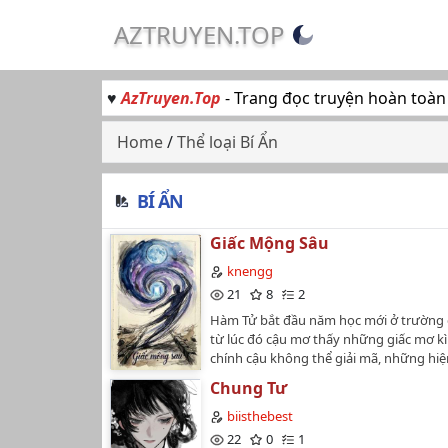
AZTRUYEN.TOP
♥
AzTruyen.Top
- Trang đọc truyện hoàn toàn
Home
/
Thể loại Bí Ẩn
BÍ ẨN
Giấc Mộng Sâu
knengg
21
8
2
Hàm Tử bắt đầu năm học mới ở trường c
từ lúc đó cậu mơ thấy những giấc mơ kì
chính cậu không thể giải mã, những hi
trong trường luôn đúng với những gì m
Chung Tư
mơ thấy...…
biisthebest
22
0
1