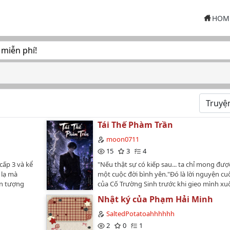
HOM
 miễn phí!
Tái Thế Phàm Trần
moon0711
15
3
4
ấp 3 và kể
"Nếu thật sự có kiếp sau... ta chỉ mong đư
 lạ mà
một cuộc đời bình yên."Đó là lời nguyện cu
ện tượng
của Cố Trường Sinh trước khi gieo mình x
à cậu đã
sâu Vấn Thiên Nhai.Là Đệ Nhất Chân Truyề
Nhật ký của Phạm Hải Minh
một tông môn đứng đầu tu chân giới, hắn
mang trên vai vô số vinh quang. Nhưng đế
SaltedPotatoahhhhhh
cùng, thứ chờ đợi hắn lại chỉ là sự phản bội,
2
0
1