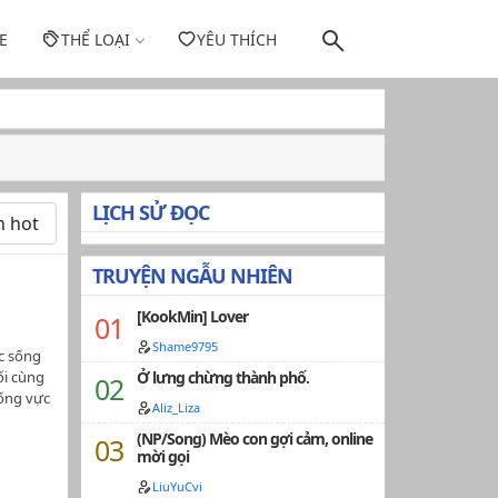
E
THỂ LOẠI
YÊU THÍCH
LỊCH SỬ ĐỌC
TRUYỆN NGẪU NHIÊN
[KookMin] Lover
Shame9795
ợc sống
ối cùng
Ở lưng chừng thành phố.
uống vực
Aliz_Liza
n của
(NP/Song) Mèo con gợi cảm, online
 từng
mời gọi
n cuối
 nghi kỵ
LiuYuCvi