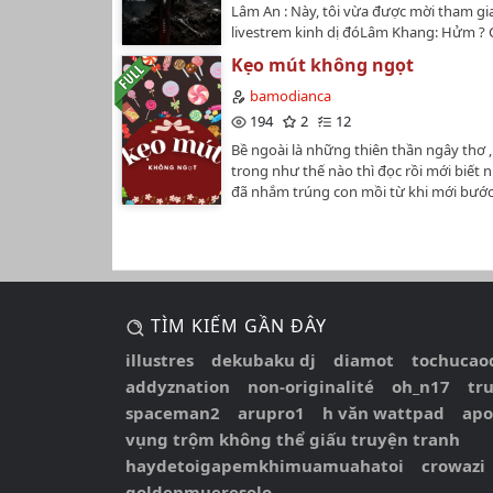
Lâm An : Này, tôi vừa được mời tham gi
livestrem kinh dị đóLâm Khang: Hửm ?
khôngLâm An : Ma giả thôiLâm Khang : 
Kẹo mút không ngọt
1 con ma thật là tôi thì sao ?Nguyên tác 
LinhchiLịch ra chap : Không cố định…
bamodianca
194
2
12
Bề ngoài là những thiên thần ngây thơ
trong như thế nào thì đọc rồi mới biết
đã nhắm trúng con mồi từ khi mới bước 
nhưng anh đâu biết con mồi của mình l
đơn giản như vẻ bề ngoài . Cùng đón x
trải qua những ngày tháng cấp 3 với nh
huống để xem ai là người thua cuộc tro
này .Dù nói là trò chơi nhưng trong thâm
thầm thích nhau từ bao giờ , và có lẽ c
TÌM KIẾM GẦN ĐÂY
không hiểu rõ con tìm của mình được .
trải qua khoảng thời thanh xuân cấp 3 t
illustres
dekubaku dj
diamot
tochucao
là điều hạnh phúc nhất…
addyznation
non-originalité
oh_n17
tr
spaceman2
arupro1
h văn wattpad
apo
vụng trộm không thể giấu truyện tranh
haydetoigapemkhimuamuahatoi
crowazi
goldenmueresolo