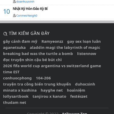
doanhuuvinh
Nhật Ký Hòn Đảo Kỳ Bí
ConmeoYangh0
TÌM KIẾM GẦN ĐÂY
gãy cánh đam mỹ
Ramyeonzz
gay sex loạn luân
aganetsuka
aladdin magi the labyrinth of magic
breaking bad was the turtle a bomb
listennow
đọc truyện shin cậu bé bút chì
2026 fifa world cup argentina vs switzerland game
time EST
conhuocphong
104-206
truyện tra công biến trung khuyển
duhocsinh
minato x kushina
hayghe net
hoaìniệm
lollysartbook
tanjirou x kanato
festészet
thudam net
Copyright © 2022 -
AzTruyen.Top