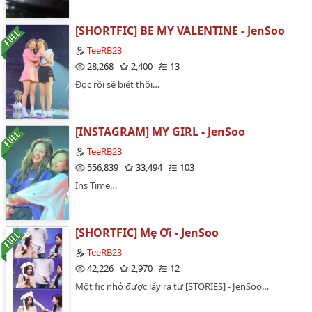
[SHORTFIC] BE MY VALENTINE - JenSoo
TeeRB23
28,268
2,400
13
Đọc rồi sẽ biết thôi…
[INSTAGRAM] MY GIRL - JenSoo
TeeRB23
556,839
33,494
103
Ins Time…
[SHORTFIC] Mẹ Ơi - JenSoo
TeeRB23
42,226
2,970
12
Một fic nhỏ được lấy ra từ [STORIES] - JenSoo…