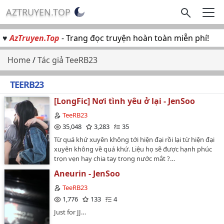
AZTRUYEN.TOP
♥
AzTruyen.Top
- Trang đọc truyện hoàn toàn miễn phí!
Home
/
Tác giả TeeRB23
TEERB23
[LongFic] Nơi tình yêu ở lại - JenSoo
TeeRB23
35,048
3,283
35
Từ quá khứ xuyên không tới hiện đại rồi lại từ hiện đại
xuyên không về quá khứ. Liệu họ sẽ được hạnh phúc
trọn vẹn hay chia tay trong nước mắt ?…
Aneurin - JenSoo
TeeRB23
1,776
133
4
Just for JJ…