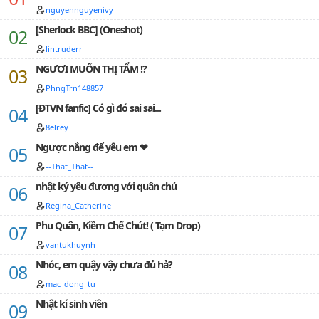
nguyennguyenivy
[Sherlock BBC] (Oneshot)
lintruderr
NGƯƠI MUỐN THỊ TẨM !?
PhngTrn148857
[ĐTVN fanfic] Có gì đó sai sai...
8elrey
Ngược nắng để yêu em ❤
--That_That--
nhật ký yêu đương với quân chủ
Regina_Catherine
Phu Quân, Kiềm Chế Chút! ( Tạm Drop)
vantukhuynh
Nhóc, em quậy vậy chưa đủ hả?
mac_dong_tu
Nhật kí sinh viên