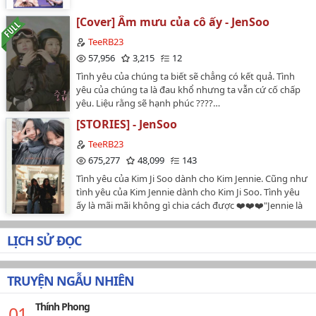
[Cover] Âm mưu của cô ấy - JenSoo
TeeRB23
57,956
3,215
12
Tình yêu của chúng ta biết sẽ chẳng có kết quả. Tình
yêu của chúng ta là đau khổ nhưng ta vẫn cứ cố chấp
yêu. Liệu rằng sẽ hạnh phúc ????…
[STORIES] - JenSoo
TeeRB23
675,277
48,099
143
Tình yêu của Kim Ji Soo dành cho Kim Jennie. Cũng như
tình yêu của Kim Jennie dành cho Kim Ji Soo. Tình yêu
ấy là mãi mãi không gì chia cách được ❤️❤️❤️"Jennie là
vợ của em." - Kim Ji Soo 2018"Chị ấy khiến em cười
nhiều nên em sẽ chọn chị ấy để hẹn hò." - Kim Jennie
LỊCH SỬ ĐỌC
2017"내사랑젠득" - Kim Ji Soo 2018…
TRUYỆN NGẪU NHIÊN
Thính Phong