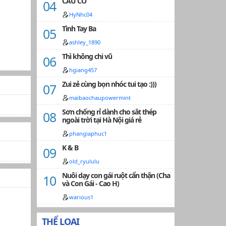
CẦU CƠ
HyNhc04
Tình Tay Ba
ashley_1890
Thì không chi vũ
hgiang457
Zui zẻ cùng bọn nhóc tui tạo :)))
maibaochaupowermint
Sơn chống rỉ dành cho sắt thép
ngoài trời tại Hà Nội giá rẻ
phangiaphuc1
K & B
old_ryululu
Nuôi dạy con gái ruột cẩn thận (Cha
và Con Gái - Cao H)
warious1
THỂ LOẠI