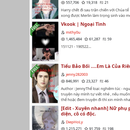
557,706
19,318
21
Harry chết đi sau trận chiến với Chúa t
xong được Merlin làm trọng sinh vào m
mới. Ba mẹ cậu không chết,nhưng cậu 
Vkook | Ngoại Tình
là con của họ.Sống lại một kiếp,cậu mu
do,không muốn mang cái danh Chúa C
mithy0u
Cứu Thế Chủ,chỉ muốn làm một phù thủ
1,465,484
61,287
59
thường. Chỉ có điều...có cái gì đó sai sai
151121 - 190522…
sao lại có nhiều tên không biết điều cứ 
vậy,bộ rảnh lắm hả???? Ta XX[Không sao
không tự ý lấy đi khi chưa có sự cho phé
Đây là chuyện của tôi, nên mong ai có ý 
Tiểu Bảo Bối ....Em Là Của Riê
truyện của tôi làm của mình thì tốt nhấ
jenny282003
nghĩ đó đi. Tôi nói thật lòng đó!!!!]…
846,991
23,327
46
Author : JennyThể loại: nghiêm túc - ng
truyện này mình tự viết nhé , nếu muố
thể hoặc đem truyện đi thì xin mình nha
thành cảm ơn mọi người nếu đọc
[Edit - Xuyên nhanh] Nữ phụ
~~~~___________________________________
diện, cô có độc.
NỘI DUNG : đọc => hiểu ^0^…
DiepHoLy
1,215,271
91,759
198