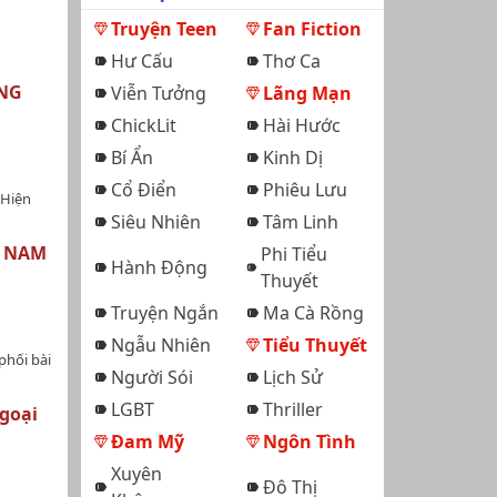
Truyện Teen
Fan Fiction
Hư Cấu
Thơ Ca
NG
Viễn Tưởng
Lãng Mạn
ChickLit
Hài Hước
Bí Ẩn
Kinh Dị
Cổ Điển
Phiêu Lưu
 Hiện
Siêu Nhiên
Tâm Linh
g 1 -
H NAM
Phi Tiểu
 21 -
Hành Động
Thuyết
a Địa
Truyện Ngắn
Ma Cà Rồng
Mưu Sát
Ngẫu Nhiên
Tiểu Thuyết
Sk
phối bài
 ---
Người Sói
Lịch Sử
ế giới +
LGBT
Thriller
ính là
Ngoại
g: Mau
 chính
Đam Mỹ
Ngôn Tình
g/Tag:
người,
àng, Hài
Xuyên
n súa
Đô Thị
m mãi
, bao