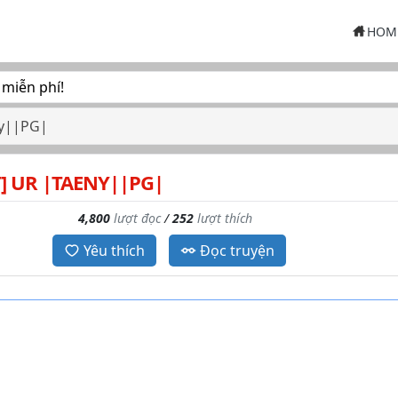
HOM
 miễn phí!
y||PG|
] UR |TAENY||PG|
4,800
lượt đọc
/
252
lượt thích
Yêu thích
Đọc truyện