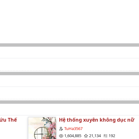
Cứu Thế
Hệ thống xuyên không dục nữ
TuHa3567
1,604,885
21,134
192