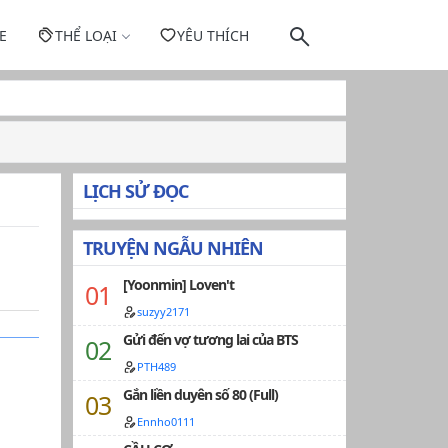
E
THỂ LOẠI
YÊU THÍCH
LỊCH SỬ ĐỌC
TRUYỆN NGẪU NHIÊN
[Yoonmin] Loven't
suzyy2171
Gửi đến vợ tương lai của BTS
PTH489
Gắn liền duyên số 80 (Full)
Ennho0111