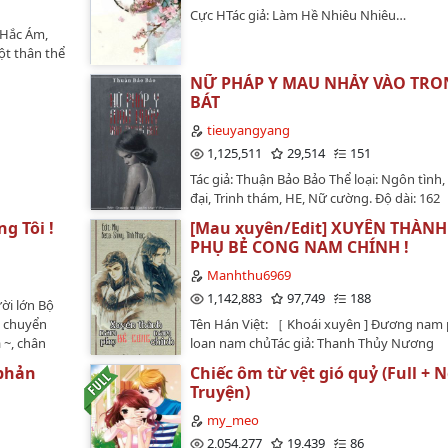
Cực HTác giả: Làm Hề Nhiêu Nhiêu…
ể Hắc Ám,
ột thân thể
chẳng phải
NỮ PHÁP Y MAU NHẢY VÀO TRO
ốn được tự
BÁT
ứu Thế hay
y bình
tieuyangyang
 thì phải,cmn
1,125,511
29,514
151
quấn lấy cậu
Tác giả: Thuận Bảo Bảo Thể loại: Ngôn tình,
 chép,
đại, Trinh thám, HE, Nữ cường. Độ dài: 162
p của tôi!
chươngQuyển 1: Bé Trai Mặc Váy Đỏ (Chươn
định lấy
ng Tôi !
[Mau xuyên/Edit] XUYÊN THÀN
Chương 2)Quyển 2: Án Mạng Ly Kỳ (Chương
t nên bỏ suy
PHỤ BẺ CONG NAM CHÍNH !
Chương 53)Quyển 3: Nghệ Thuật Hoàn Mỹ
(Chương 54 - Chương 92)Quyển 4: Cánh Cử
Manhthu6969
Ngục (Chương 93 - Chương 149)Quyển 5: 
1,142,883
97,749
188
ười lớn Bộ
(Chương 150 - Chương 162) Edit: Queenie_
n chuyển
Tên Hán Việt: ［ Khoái xuyên ] Đương nam 
Poster: Design by Mạc Y Phi _ Đặng Khánh Vi
 ~, chân
loan nam chủTác giả: Thanh Thủy Nương
o0o0o0o0o --- Review từ
NươngTình trạng: Hoàn (334 chương - 13 th
https://luyentrancoc.wordpress.com/ Nữ ch
 phản
Chiếc ôm từ vệt gió quỷ (Full + 
________-
4 phiên ngoại + Lời kết của tác giả)Nội dun
pháp y, nam chính là chuyên gia tâm lý. Nữ
Truyện)
xuyên bách biến thụ vs các loại soái ca côn
mặt than, nam chính có suy nghĩ khá khác 
Đam mỹ, HE, Mau xuyên, Hệ thống, Nhẹ nh
my_meo
cho nên giữa hai người này cũng không sế
hước.[Đôi lời của tác giả]"... trước giờ mị tì
2,054,277
19,439
86
cho lắm, nhưng cả hai vô cùng yêu thương