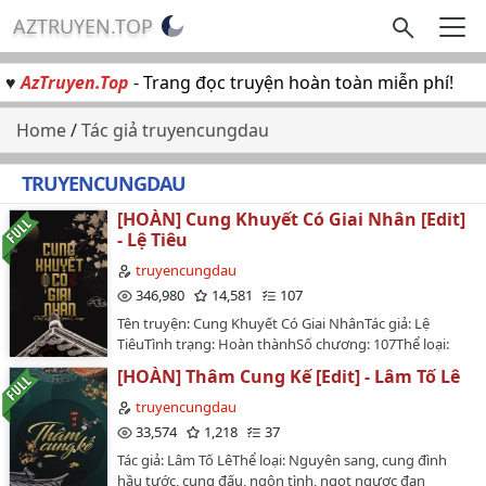
AZTRUYEN.TOP
♥
AzTruyen.Top
- Trang đọc truyện hoàn toàn miễn phí!
Home
/
Tác giả truyencungdau
TRUYENCUNGDAU
[HOÀN] Cung Khuyết Có Giai Nhân [Edit]
- Lệ Tiêu
truyencungdau
346,980
14,581
107
Tên truyện: Cung Khuyết Có Giai NhânTác giả: Lệ
TiêuTình trạng: Hoàn thànhSố chương: 107Thể loại:
Nguyên tác, ngôn tình, cổ đại, HE, tình cảm, cung đấu,
[HOÀN] Thâm Cung Kế [Edit] - Lâm Tố Lê
cung đình hầu tước, góc nhìn nữ chínhVăn án:Cửa
cung sâu thẳm, mỗi người một lý tưởng. Trong lúc
truyencungdau
rảnh rỗi nhóm cung nữ vẫn thường lén lút thì thầm to
33,574
1,218
37
nhỏ.Có người chỉ muốn cố gắng sống sót để đợi đến
Tác giả: Lâm Tố LêThể loại: Nguyên sang, cung đình
ngày xuất cung. Có người lại lòng mang ảo tưởng,
hầu tước, cung đấu, ngôn tình, ngọt ngược đan