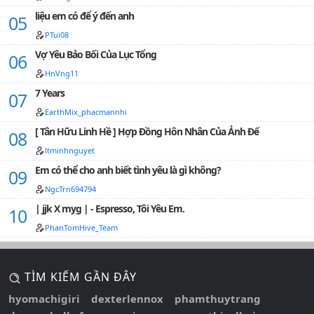
liệu em có để ý đến anh
PTui08
Vợ Yêu Bảo Bối Của Lục Tổng
HnVng11
7 Years
EarthMix_phacmannhi
[ Tân Hữu Linh Hề ] Hợp Đồng Hôn Nhân Của Ảnh Đế
ltminhnguyet
Em có thể cho anh biết tình yêu là gì không?
NgcTrn694794
| jjk X myg | - Espresso, Tôi Yêu Em.
PhanTomHive_Team
TÌM KIẾM GẦN ĐÂY
hyomachigiri
dexterlennox
phamthuytrang