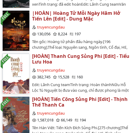
muốn gả cho một quý công tử vừa dịu dàng ấm áp
xenTình trạng: đã edit hoànEdit: Lãnh Cung teamVăn
như ngọc lại tài cao học rộng. Cả hai tâm tư này, Cố
án:Thâm cung ba mươi sáu kế, một kế một lòng, hậu
Thanh Sương đều từng có.Nhưng sau đó, toàn bộ
|HOÀN| Hoàng Tử Mỗi Ngày Hăm Hở
cung tranh thủ tình cảm, trước nay thủ đoạn đều là
người thân ở ngoài cung của nàng đều táng thân
Tiến Lên [Edit] - Dung Mặc
trùng trùng điệp điệp, có mượn đao giết người, giấu
trong thủy tai, quý công tử luôn nhu tình mật ý với
trời qua biển, hoặc là khổ nhục kế, lại hoặc là mỹ nhân
truyencungdau
nàng cũng lộ mặt thật --- Cố Thanh Sương phát hiện lời
kế các loại, để rồi kế kế lấy lòng, bước bước thận trọng.
130,056
8,224
197
hay ý đẹp của hắn đều là giả, thề non hẹn biển gì cũng
Cùng xem nữ nhân nơi thâm cung làm sao để nhấc tay
không ngăn được hắn đại hôn phong quang, cưới một
Tên gốc: Hoàng tử phấn đấu hàng ngày.[196
làm mưa, lật tay làm mây, từng bước đi tới đỉnh.…
vị thiên kim Hầu phủ môn đăng hộ đối.Cố Thanh
chương].Thể loại: Nguyên sang, Ngôn tình, Cổ đại, HE,
Sương lắc đầu, đột nhiên tỉnh ngộ. Nếu ngoài cung đã
Cung đấu, Tình Cảm. Edit: Team Lãnh Cung Văn án:Kiếp
[HOÀN] Thanh Cung Sủng Phi [Edit] - Tiểu
không còn gì để nhớ mong, một tấm chân tình cũng
trước, mười mấy năm Bùi Thanh Thù đều sống với
Lưu Hoa
không cách nào đổi lại được một chỗ dựa vào. Vậy cứ
thân thể một cô nương, không ngờ mở mắt ra lại trở
để nàng tự mình xây lên một cái thềm ngọc thông
thành một tiểu Hoàng tử đi tiểu phải giữ cạp quần [1],
truyencungdau
thẳng lên trời. Vì thế nàng tính toán leo lên quyền lực
hắn cũng không có tâm trí lo lắng giới tính của mình.
382,745
15,528
160
chí cao vô thượng, đoạt lấy cái phượng ấn khiến người
Với hắn, điều quan trọng nhất bây giờ là sinh tồn.Hắn
Edit: Lãnh Cung teamTình trạng: Hoàn thànhNữu Hỗ
đỏ mắt kia.Máu đỏ dệt con đường, xương trắng phủ
là vị Hoàng tử thứ mười hai nhưng lại sinh ra ở lãnh
Lộc Tú Nguyệt bị đưa vào cung, chỉ được phong là một
thềm ngọc.Chỉ nam trước khi đọc:Nữ chủ quyến rữ hệ
cung, cha không thương, nương cũng không yêu.
Đáp ứng thất phẩm.Gia cảnh nhà nàng sa sút, tướng
ác hắc, không phải người tốt lành gì.Nhắc lại lần nữa:
Nguyện vọng lớn nhất của hắn là sớm ngày thoát khỏi
[HOÀN] Tiến Công Sủng Phi [Edit] - Thịnh
mạo thường thường, hát không được, nhảy cũng
Nữ chủ không phải người tốt gì.Đọc hay không cũng
bể khổ, xuất cung làm một vị Vương gia nhàn tản.
Thế Thanh Ca
không, người trong hậu cung đều xem thường
đừng nói lời cay đắng.Một câu tóm tắt: Diễn tinh cao
Không ngờ hắn nỗ lực quá mức, trong triều có đại
nàng.Lần đầu thị tẩm, suýt chút nữa thì nàng bị Hoàng
truyencungdau
cấp đánh quái thăng cấp ngủ Hoàng đế…
thần muốn ủng hộ hắn giành ngôi vua!Đầu ngón tay
đế giết chết.Sau đó, Tú Nguyệt nghĩ: Hoàng thượng
1,587,018
66,149
194
Bùi Thanh Thù nhẹ nhàng vuốt bản vẽ, vẻ mặt vô tội:
thật "mạnh", vị trí "sủng" phi này không phải ai cũng
nguyên tắc của bổn vương là 'vô dục tắc cương' [2].Các
Tên Hán Việt: Tiến Kích Đích Sủng Phi.[275 chương]Thể
ngồi được.Nàng ở hậu cung ngoan ngoãn cụp đuôi
vị đại thần: ...[1] Câu gốc là 带把儿的小皇子: Đới bả nhi