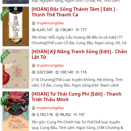
loại: Nguyên sang, Ngôn tình, Cổ đại, HE, Tình cảm,
làm người, cuối cùng, đôi mắt của người trong hậu
đích tiểu hoàng tử. Nàng nào thắc mắc có thể tra, ta
Trọng sinh, Cung đấu, Cung đình hầu tước.Edit: Team
cung nhìn nàng đều đỏ lên!Tú Nguyệt: Mọi người ngàn
[HOÀN] Độc Sủng Thánh Tâm [ Edit ] -
dịch như vậy nghe bình dân dễ hiểu thôi. [2] Vô dục tắc
Lãnh cung.Người phụ trách: Chiêu Hoàng Thái phiVĂN
vạn lần phải tỉnh táo, hãy nghe ta nói, Hoàng thượng
Thịnh Thế Thanh Ca
cương: là câu nói của Khổng Tử, một triết lý của Nho
ÁNHậu cung của Đại Tần, chia làm ba thế lực. Thế gia,
nói với ta, trong lòng người xem thường nhất, chính là
giáo. Con người không có ham muốn dục vọng thì sẽ
Thái hậu, Hoàng thượng, không ai nhường ai.Kiếp
truyencungdau
ta!Hậu cung: (╯‵□′)╯︵┻━┻…
trở nên mạnh mẽ kiên cường.…
trước Thẩm Vũ là Chiêu nghi được vô vàn sủng ái, lại
4,241,147
138,461
177
kính cẩn nghe theo lương đức, phí công làm người
Tên khác: Mỗi ngày Cẩu Hoàng đế đều bị vả mặt[177
tốt.Trước khi chết, nàng mới biết rằng, ẩn nhẫn và hiền
Chương]Thể Loại: Cổ đại, Cung đấu, Ngọt sủng, HE, Vả
đức cũng không nhất định có thể sống lâu được.Đời
mặt, Hài hước, Nam cường, Nữ cường, 16+Edit: Team
này, nàng muốn sủng quan hậu cung, nhất chi độc
[HOÀN] Kỹ Năng Tranh Sủng [Edit] - Chân
Lãnh Cung.Người phụ trách: Hy Hoàng Thái Phi. [VĂN
tú!Văn án tóm gọn một câu: Con đường phản công
Lật Tử
ÁN]Người nam nhân năm xưa bị Tần gia cô nương đội
của sủng phi hung tàn cuồng bá.*Nhất chi độc tú (一枝
nón xanh hiện giờ đăng cơ vì Đế.Toàn bộ Đại Diệp triều
truyencungdau
独秀): Chỉ có 1 cây nở hoa. Đây là 1 thành ngữ Trung
đều chờ xem Tần gia gặp xui xẻo.Sau đó, Tần gia đền
3,027,660
100,140
116
Quốc, ngụ ý dùng để chỉ người giỏi xuất chúng.Lịch up
bù cho Hoàng thượng một cô nương khác. Nghe đồn
truyện: 19h - 24h từ thứ hai đến thứ sáu hàng tuần.…
[116 Chương]Thể Loại: Xuyên không, Hệ thống, Tình
cô nương này lớn lên lả lướt xinh đẹp, ngoan ngoan
cảm, Cổ đại, Cung đấu, Ngọt sủng.Edit: Team Lãnh
đáng yêu, một lần đạt được thánh tâm. Rồi sau đó, các
Cung.Người phụ trách: Hy Hoàng Thái Phi. [VĂN
nương nương khác trong hậu cung không còn 'đất
[HOÀN] Tư Thái Cung Phi [Edit] - Thanh
ÁN]Xuyên qua trở thành cung phi thất sủng?Tiết Bích
dụng võ'. Rồi lại sau đó nữa, Hoàng Thượng cảm thấy
Triệt Thấu Minh
Đào tỏ vẻ! Tranh! Nhất định phải tranh giành!Nàng
bản thân mình làm một vụ mua bán lỗ vốn - mất hết cả
học tập theo tinh thần của ông lão bán dầu [*] ở cổ đại,
truyencungdau
vốn gốc. -----…
nàng phải luyện thuần thục kỹ năng tranh sủng, điền
3,183,178
98,352
197
đầy thang điểm của kỹ năng này. Cuối cùng luyện
Tên gốc: Cung Phi Chính Xác Tư Thế.Thể loại: Xuyên
thành kinh thế tuyệt kỹ để độc bá hậu cung! Nguyên
qua, Cung đấu, Tình cảm, Ngọt Sủng. [188 Chương &
Trưng đế 【mặt không biểu cảm 】: Trẫm là hồ lô sao?