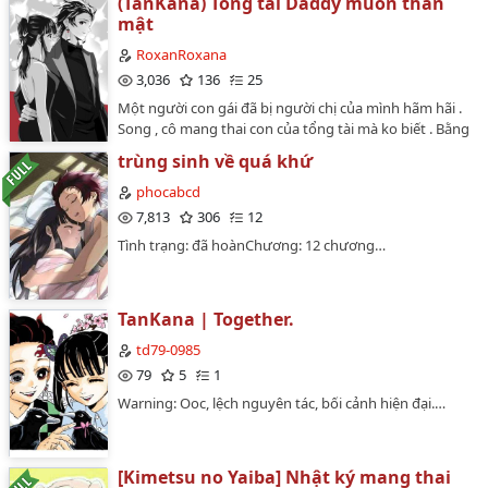
(TanKana) Tổng tài Daddy muốn thân
mật
RoxanRoxana
3,036
136
25
Một người con gái đã bị người chị của mình hãm hãi .
Song , cô mang thai con của tổng tài mà ko biết . Bằng
một cách nào đó , hai người lại có duyên gặp và làm
trùng sinh về quá khứ
việc cùng nhau .Nhưng để biết rốt cuộc có duyên mà
vẫn có phận hay ko ? Hãy vào truyện và cùng tìm hiểu
phocabcd
nha…
7,813
306
12
Tình trạng: đã hoànChương: 12 chương…
TanKana | Together.
td79-0985
79
5
1
Warning: Ooc, lệch nguyên tác, bối cảnh hiện đại.…
[Kimetsu no Yaiba] Nhật ký mang thai