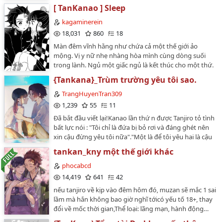
[ TanKanao ] Sleep
kagaminerein
18,031
860
18
Màn đêm vĩnh hằng như chứa cả một thế giới ảo
mộng. Vị y nữ nhẹ nhàng hòa mình cùng dòng suối
trong lành. Ngủ một giấc ngủ là kết thúc cho một thứ.
…
{Tankana}_Trùm trường yêu tôi sao.
TrangHuyenTran309
1,239
55
11
Đã bắt đầu viết lại!Kanao lần thứ n được Tanjiro tỏ tình
bất lực nói : "Tôi chỉ là đứa bị bỏ rơi và đáng ghét nên
xin cậu đừng yêu tôi nữa"."Một là để tôi yêu hai là cậu
chủ động yêu tôi chọn đi"-Tanjiro.Đây chỉ là viết để
tankan_kny một thế giới khác
thỏa mãn đam mê của mình và không hề có sự sao
chép của bất kỳ ai. Hửmmm...có thể nói tôi là người rất
phocabcd
là nghiện cặp Tankan nên ở đây chỉ có nguyên về cặp
14,419
641
42
này thôi nhé. Mong các bạn thông cảm trình độ còn
nếu tanjiro về kịp vào đêm hôm đó, muzan sẽ mắc 1 sai
non mong các hảo hán chỉ giáo thêm. Hãy đọc và cảm
lầm mà hắn không bao giờ nghĩ tớicó yếu tố 18+, thay
nhận nó nhé....Iu Các Bạn Vl....…
đổi về mốc thời gian,Thể loại: lãng mạn, hành động…