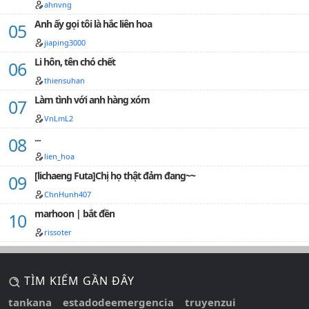
xinh xinh trên màn hình, tương tác, comment luôn
ahnvng
càng tốt (★‿★)- Truyện do t vt cấm dc mang đi dou,
Anh ấy gọi tôi là hắc liên hoa
muốn làm j vs truyện ph qua sự đồng ý của t, ko là t
phốt chetme đấy.- Đôi lúc mình bận, không ra chap
jiaping3000
thường xuyên được nên mọi người thông cảm, nhưng
Li hôn, tên chó chết
yên tâm đi, có chết tui cũng không drop dou mak lo
:/*Nguồn ảnh bìa: Chat GPT :))…
thiensuhan
Làm tình với anh hàng xóm
VnLmL2
...
lien_hoa
[lichaeng Futa]Chị họ thật đảm đang~~
ChnHunh407
marhoon | bắt đền
rissoter
TÌM KIẾM GẦN ĐÂY
tankana
estadodeemergencia
truyenzui