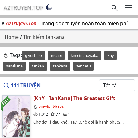
AZTRUYEN.TOP
♥
AzTruyen.Top
- Trang đọc truyện hoàn toàn miễn phí!
Home
/
Tìm kiếm tankana
Tags:
giyushino
inoaoi
kimetsunoyaiba
kny
sanekana
tankan
tankana
zennezu
111 TRUYỆN
[KnY - TanKana] The Greatest Gift
kuroiyukitaka
1,012
77
1
Chờ đợi là đau khổ?Hay....Chờ đợi là hạnh phúc?…