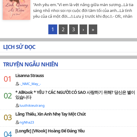
"Anh yêu em."Vì em là vệt nắng giữa màn sương...Là tia
sáng nhỏ nhoi soi rọi cuộc đời tăm tối của anh...Là tình
yêu của cả một đời...⚠Lưu ý trước khi đọc⚠- Ofc, nhân
vật bị OOC ( mik sẽ cố gắng hạn chế hết mức có thể )-
Có văng tục, chửi bậy ( tại con au nó hay ngứa mồm
1
2
3
›
»
nên ngứa luôn tay ✍(◔◡◔) )- Có các couple canon lẫn
fanon như obamitsu, shinogiyuu, sanekana, inoaoi,
tankana, zennezu,...- Có couple nữ chính với ??? ( đọc là
LỊCH SỬ ĐỌC
bt :D )- HE? SE? BE? OE? T cx ko bt nx :)))- Trg truyện sẽ
xuất hiện nhiều tình tiết ko cs trg manga gốc mak mik
tự chế ra, nhưng cốt truyện thì vx thế th, đến cuối thì
TRUYỆN NGẪU NHIÊN
tên Mụ Zán cx ph chít th :))- Bn nghĩ truyện chỉ có duy
nhất con nữ chính là OC? Sai rùi, có 6 nhân vật cx là dc t
Lisanna Strauss
tạo ra, chính xác mak ns thì là OC của mấy đứa bn, năn
-_NMC_May_-
nỉ t cho vô truyện :))- Đây là truyện do t sáng tác, t cho
ai chết ai sống là quyền của t ( cơ mak mik sẽ hạn chế
* AllKook * YÊU ? CÁC NGƯỜI CÓ SAO 사랑하기 위해? 당신은 별이
있습니다
ng chet hết mức có thể, nhg nhiều ng thì deocuunoi, là
định mệnh r nên ko cho sống dc )- Nếu muốn góp ý thì
luuthikieutrang
hãy nhẹ nhàng comment xuống phần bình luận, mik
Lăng Thiếu, Xin Anh Nhẹ Tay Một Chút
sẽ tôn trọng ý kiến của các bn, chứ muốn toxic thì get
out ngay và luôn, truyện của t ko tiếp ng mất nết (ﾉ
ngNha23
*ФωФ)ﾉ- Truyện của t ko ph tượng để cho tụi bây xem
[Longfic] [VKook] Hoàng Đế Đáng Yêu
chùa, nên nếu thấy hay thì hãy ấn vào ngôi sao nhỏ