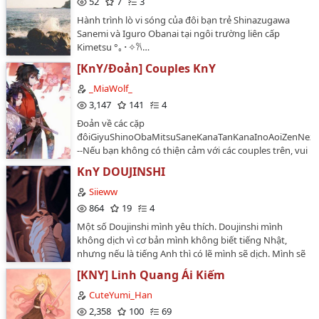
52
7
3
https://www.wattpad.com/user/Silenei) story link:
https://www.wattpad.com/story/205630070-kimetsu-
Hành trình lò vi sóng của đôi bạn trẻ Shinazugawa
no-yaiba-comics-doujinshis-pt-1-english Cre font:
Sanemi và Iguro Obanai tại ngôi trường liên cấp
bit.ly/fontmanga1 Special thanks to Johan
Kimetsu °｡⁠･✧𐙚…
Edit+translate: me…
[KnY/Đoản] Couples KnY
_MiaWolf_
3,147
141
4
Đoản về các cặp
đôiGiyuShinoObaMitsuSaneKanaTanKanaInoAoiZenNez
--Nếu bạn không có thiện cảm với các couples trên, vui l
backNhân vật bị OOC-Mia-…
KnY DOUJINSHI
Siieww
864
19
4
Một số Doujinshi mình yêu thích. Doujinshi mình
không dịch vì cơ bản mình không biết tiếng Nhật,
nhưng nếu là tiếng Anh thì có lẽ mình sẽ dịch. Mình sẽ
tìm nguồn và để dưới ảnh nên yên tâm nếu bạn không
[KNY] Linh Quang Ái Kiếm
tìm được artist gốc nhé.…
CuteYumi_Han
2,358
100
69