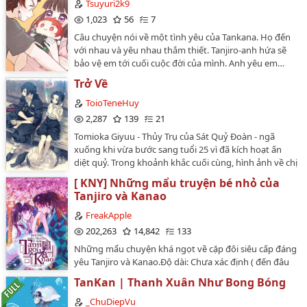
Tsuyuri2k9
1,023
56
7
Câu chuyện nói về một tình yêu của Tankana. Họ đến
với nhau và yêu nhau thắm thiết. Tanjiro-anh hứa sẽ
bảo vệ em tới cuối cuộc đời của mình. Anh yêu em…
Trở Về
ToioTeneHuy
2,287
139
21
Tomioka Giyuu - Thủy Trụ của Sát Quỷ Đoàn - ngã
xuống khi vừa bước sang tuổi 25 vì đã kích hoạt ấn
diệt quỷ. Trong khoảnh khắc cuối cùng, hình ảnh về chị
gái Tsutako, về Sabito, Makomo, Shinobu và những
[ KNY] Những mẩu truyện bé nhỏ của
đồng đội đã mất lần lượt hiện về. Anh thầm ước:"Giá
Tanjiro và Kanao
như mình có thể bảo vệ chị... ít nhất một lần."Một tia
sáng lóe lên - Giyuu bất ngờ quay về quá khứ, vào thời
FreakApple
điểm ba ngày trước khi Tsutako chết. Lần này, với toàn
202,263
14,842
133
bộ kinh nghiệm của một Trụ cột, anh quyết tâm thay
Những mẩu chuyện khá ngọt về cặp đôi siêu cấp đáng
đổi số phận.(Đây không phải là tác phẩm do tôi tự
yêu Tanjiro và Kanao.Độ dài: Chưa xác định ( đến đâu
mình sáng tác 100% và những nhân vật không thuộc
hay tới đó).Mỗi chap là một câu chuyện, nội dung khác
quyền sở hữu của tôi)…
TanKan | Thanh Xuân Như Bong Bóng
nhau. Nội dung chủ yếu xoay quanh nhân vật
chính.Các nhân vật chính không thuộc về tôi, tôi chỉ sở
_ChuDiepVu