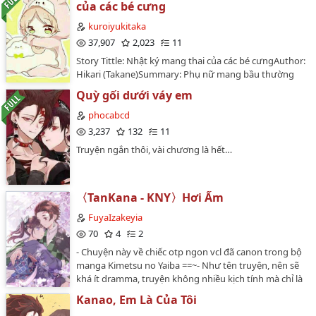
của các bé cưng
kuroiyukitaka
37,907
2,023
11
Story Tittle: Nhật ký mang thai của các bé cưngAuthor:
Hikari (Takane)Summary: Phụ nữ mang bầu thường
viết nhật ký mang thaiVậy thì các bé cưng của chúng
Quỳ gối dưới váy em
ta thì sao?Hãy cùng xem cuốn nhật ký của các bé cưng
về những ngày vẫn còn ở trong bụng mẹ nhé ~…
phocabcd
3,237
132
11
Truyện ngắn thôi, vài chương là hết…
〈TanKana - KNY〉Hơi Ấm
FuyaIzakeyia
70
4
2
- Chuyện này về chiếc otp ngon vcl đã canon trong bộ
manga Kimetsu no Yaiba ==~- Như tên truyện, nên sẽ
khá ít dramma, truyện không nhiều kịch tính mà chỉ là
một chút tình cảm tớ dành riêng cho chiếc otp đáng iu
Kanao, Em Là Của Tôi
này💞…