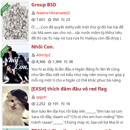
chuyện gì đang xảy ra trong cái mô tả này thì hãy qua b
Group BSD
thêm chi tiết d:Đ;;;;;;;;;;;;;;;;;;;;Cân nhắc chút ít ngọt n
THÌ OUT,CHUỒNG GÃ TIỄN NẾU BN GHÉT MÀ VẪN ĐỌC-M
Naams16Hanaee02
CỦA TÔI,GHÉT THÌ OUT RA ĐIIIIIIIIIIIIIIII-Giống bên hai 
7,651
350
23
toi sẽ làm mẹ đỡ đầu:333======================xem tr
Ờ........Con đã quyết ddihj viết một thứ gì đó hài hài để
các Má xem sao cho nó... sặc nước mắm tý:)Như tiêu
đề thì các fic này nó tựa tựa fic Haikyu con đã drop í,
mà có thể nó mặn hơn hoặc ko:_)))))Ngoài Chat thông
Nhõi Con.
thường thì con sẽ viết về bài đăng trên Face của các
Char, đa số là Face:) Yeh:))===========Lưu ý:- Nó có thể
A0mSpZ
sặc nước biển hoặc không.- Các Char ko thuocj về con,
8,366
1,369
38
con chỉ ooc nó quá đà mà thôi:DD- Có ship: ( Tag ). Đục
Yoo hi ac.Đây là lần đầu e Ngân đăng fic lên W cũng
thuyền = Out 👊🏻- Nếu có trùng thì con xin lỗi trước ạ,
như lần đầu viết nd kiểu như này nên mong mn góp ý
con cảm ơn.===========Xem vui vẻ ạaaaaa…
mỗi ng một tí cho e Ngân có thể khắc phục bà nâng
cao trình độ viết fic gay với ạ🙇🏻‍♀️.Idea k phải của
[EXSH] thích đâm đầu vô red flag
e:)).Cre: tlmjudayne/mlaaamnie_♡.…
qqjvtr
2,252
191
16
Bọn báo lên đại học rồi bây ơiiii ______"Đm tao sợ con
Sara rồi đấy, daam vcl""Chị ơi cho em hun miếng""Đm
tránh raaaa"______"Chúng mày ơi, Saa với bà Mai lò vi
sóng kìa""Mới có 2 lần trong tháng thôi mày