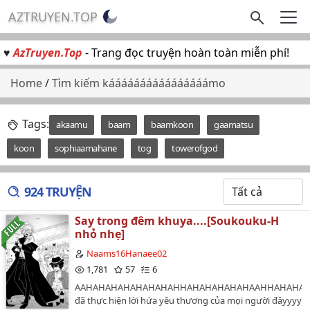
AZTRUYEN.TOP
♥
AzTruyen.Top
- Trang đọc truyện hoàn toàn miễn phí!
Home
/
Tìm kiếm káááááááááááááááámo
Tags:
akaamu
baam
baamkoon
gaamatsu
koon
sophiaamahane
tog
towerofgod
924 TRUYỆN
Say trong đêm khuya....[Soukouku-H
nhỏ nhẹ]
Naams16Hanaee02
1,781
57
6
AAHAHAHAHAHAHAHAHHAHAHAHAHAHAAHHAHAHAHA
đã thực hiện lời hứa yêu thương của mọi người đâyyyyyyyyy