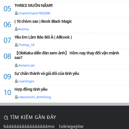
~~~~~~~~~~~~~~~~~~~~~~~ Thời lượng ra chap: 3
THRICE MUÔN NĂM!!!
tuần/chap Kí tên: 3R.T♎…
ChanhChanh7902008
( 10 chòm sao ) Book Black Magic
Aulimu
Yêu Em Lắm Bảo Bối À ( Allkook )
ThiHop_18
【ObiKaka diễn đàn xem ảnh】 Hôm nay thay đổi vận mệnh
sao?
AivlainLian
Sự chân thành và giả dối của tình yêu
ruanlingni
Hợp đồng tình yêu
nekomochi_AnhHong
TÌM KIẾM GẦN ĐÂY
káááááááááááááááámo
lubiegejów