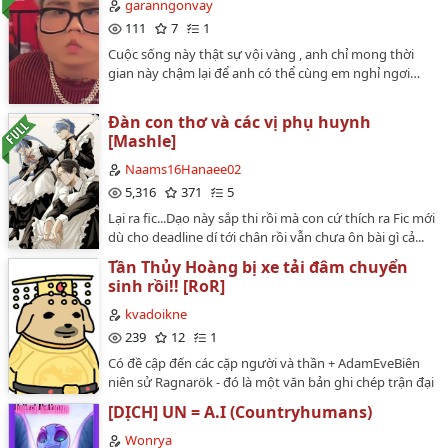
hệt tên của nó, ở đây chỉ có những điều ngọt
garanngonvay
được sự cho phép của tác giả, vui lòng không đem đi
ngào)*Truyện không có thật, tất cả chỉ là sự tưởng
111
7
1
nơi khác!…
tượng của tác giả…
Cuộc sống này thật sự vội vàng , anh chỉ mong thời
gian này chậm lại để anh có thể cùng em nghỉ ngơi…
Đàn con thơ và các vị phụ huynh
[Mashle]
Naams16Hanaee02
5,316
371
5
Lại ra fic...Dạo này sắp thi rồi mà con cứ thích ra Fic mới
dù cho deadline dí tới chân rồi vẫn chưa ôn bài gì cả...
Rất thích rước deadline vào thân:333Fic này đc viết ra
Tần Thủy Hoàng bị xe tải đâm chuyển
nhằm giải cơn phê đề cương vào mùa thi
sinh rồi!! [RoR]
này;)===============================Rowan Ames
- Trai trưởng của nhà RayMash, là truyền nhân yêu thỏ
kvadoikne
nhì nhàRaina Ames - Đứa con gái siêu cấp yêu su kem
239
12
1
của MashLucius Crown - Tổ hợp của nhà LanDot, siscon
Có đề cập đến các cặp người và thần + AdamEveBiên
+ yêu trà thảo mộcDiora Crown - Nối gót cô Anna của
niên sử Ragnarök - đó là một văn bản ghi chép trận đại
mình, bị thằng anh siscon bám chặt 24/24Fitzroy Luo-
chiến giữa các vị thần và loài người nhằm quyết định
yang - Sợ hãi chưa bao giờ có trong từ điển của chính
[DỊCH] UN = A.I (Countryhumans)
liệu Nhân Giới có thể tồn tại hay không.Thông qua
mìnhFayette Luo-yang - Dũng cảm thì có nhưng nhát
Ragnarök, những âm mưu của một ác thần cổ xưa bị
Wonrya
gan thì có nốtAhvi Razor - Láo nháo trước mặt cô là