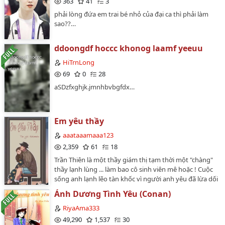
363
41
3
phải lòng đứa em trai bé nhỏ của đại ca thì phải làm
sao??…
ddoongdf hoccc khonog laamf yeeuu
HiTrnLong
69
0
28
aSDzfxghjk.jmnhbvbgfdx…
Em yêu thầy
aaataaamaaa123
2,359
61
18
Trần Thiên là một thầy giám thị tạm thời một "chàng"
thầy lạnh lùng ... làm bao cô sinh viên mê hoặc ! Cuộc
sống anh lạnh lẽo tàn khốc vì người anh yêu đã lừa dối
anh theo sự nghiệp ca hát , muốn được nổi tiếng nà
Ánh Dương Tình Yêu (Conan)
sang Mỹ với người đàn ông khác ... từ con người thân
thiện mà giờ đây ...Quyên Nhi một cô sinh viên mới
RiyaAma333
chuyển trường , tính hơi trẻ con , lăng tăng , lại mang
49,290
1,537
30