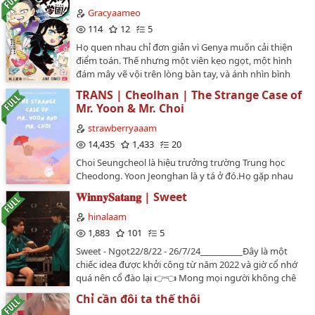
Gracyaameo
114
12
5
Họ quen nhau chỉ đơn giản vì Genya muốn cải thiện
điểm toán. Thế nhưng một viên kẹo ngọt, một hình
đám mây vẽ vội trên lòng bàn tay, và ánh nhìn bình
thản của Muichirou Tokito sau buổi học hôm ấy, tất cả
TRANS | Cheolhan | The Strange Case of
đều lặng lẽ để lại dấu vết trong tim cậu.Genya không
Mr. Yoon & Mr. Choi
nhận ra rằng mình đã bắt đầu rung động.Cũng không
biết rằng, có người đã để ý đến cậu từ rất lâu
strawberryaaam
rồi.Warning: Có thể OOC…
14,435
1,433
20
Choi Seungcheol là hiệu trưởng trường Trung học
Cheodong. Yoon Jeonghan là y tá ở đó.Họ gặp nhau
hết lần này đến lần khác trên hành lang, chào hỏi nhau
𝐖𝐢𝐧𝐧𝐲𝐒𝐚𝐭𝐚𝐧𝐠 | Sweet
một cách lịch sự và thi thoảng trao đổi với nhau vài lời.
Không có gì quá khoa trương, phải không? Chà, điều
hinalaam
đó không ngăn được học sinh trong trường đồn đoán
1,883
101
5
về mối quan hệ của họ. Và chẳng mấy chốc, một tin
Sweet - Ngọt22/8/22 - 26/7/24__________Đây là một
đồn bắt đầu lan truyền.Có vẻ như thầy Choi và thầy
chiếc idea được khởi công từ năm 2022 và giờ cổ nhớ
Yoon đang ở trong một mối quan hệ bí mật. -Tác giả:
quá nên cổ đào lại 👉👈 Mong mọi người không chê
@LullabyForACat on Wattpad/prairies_writing on
nó cũ nhaaa (Vì dạo này viết drama nhiều quá nên tác
AO3Dịch bởi: strawberryaaamLink gốc: https://
Chỉ cần đôi ta thế thôi
giả cũng cần được chữa lành 🥰 Tự hứa là fic này giống
archiveofourown. org/ works/28217361Bản dịch đã