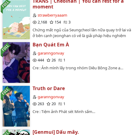
TRANS | Cheolhan | You can rest for a
ơi"______"Wtf bao giờ tao mới thoát khỏi chúng nó vậy
moment
bây?""Còn năm nữa cơ"…
strawberryaaam
2,168
154
3
Chứng mất ngủ của Seungcheol lần nữa quay trở lại và
ở bên cạnh Jeonghan có vẻ là giải pháp hiệu nghiệm
duy nhất. Đọc để thấy cách mối quan hệ của họ phát
Bạn Quát Em À
triển qua những hiểu lầm, ngọt ngào và rất nhiều đêm
chung giường. - Tác giả: she_who_walks_free on
garanngonvay
AO3Dịch bởi: strawberryaaamLink gốc: https://
444
26
1
archiveofourown. org/ works/53284117 Bản dịch đã
Cre : Ảnh mình lấy trong nhóm Diêu Bông Zone ạ…
được sự cho phép của tác giả, vui lòng không đem đi
nơi khác!…
Truth or Dare
garanngonvay
263
20
1
Cre : Tiệm ảnh Phát sét Minh sấm…
[Genmui] Dấu mây.