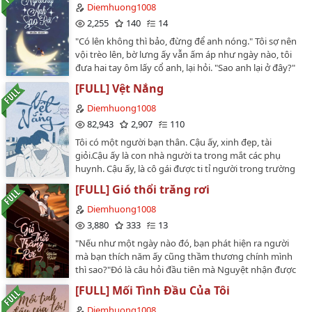
Diemhuong1008
2,255
140
14
"Có lên không thì bảo, đừng để anh nóng." Tôi sợ nên
vội trèo lên, bờ lưng ấy vẫn ấm áp như ngày nào, tôi
đưa hai tay ôm lấy cổ anh, lại hỏi. "Sao anh lại ở đây?"
Anh đi chậm rãi dọc vỉa hè, thỉnh thoảng lại sốc tôi lên
[FULL] Vệt Nắng
cho khỏi rơi xuống đất, một lát sau mới đáp. "Anh đến
để đưa em về nhà, em lạc đường rồi!" Tags: thanh xuân
Diemhuong1008
vườn trường, truyện ngắn, gương vỡ lại lành, ngọt
82,943
2,907
110
ngào, HE.…
Tôi có một người bạn thân. Cậu ấy, xinh đẹp, tài
giỏi.Cậu ấy là con nhà người ta trong mắt các phụ
huynh. Cậu ấy, là cô gái được ti tỉ người trong trường
theo đuổi. Tôi và cậu ấy, hầu như điểm gì cũng trái
[FULL] Gió thổi trăng rơi
ngược nhau. Chẳng hạn như cậu ấy thích chó, tôi thích
mèo, cậu ấy thích mặc váy, tôi thì theo đuổi phong
Diemhuong1008
cách kín đáo, cậu ấy thích những thứ xa hoa, đắt tiền,
3,880
333
13
tôi thích những điều nhẹ nhàng, giản dị. Chỉ là, chúng
"Nếu như một ngày nào đó, bạn phát hiện ra người
tôi lại cùng thích một người.…
mà bạn thích năm ấy cũng thầm thương chính mình
thì sao?"Đó là câu hỏi đầu tiên mà Nguyệt nhận được
trong buổi phát hành quyển sách đầu tay của mình, cô
[FULL] Mối Tình Đầu Của Tôi
ngẩn người một hồi lâu. Hàng loạt những kí ức của
mùa hạ năm ấy cứ theo đó mà ùa về, khiến lòng cô
Diemhuong1008