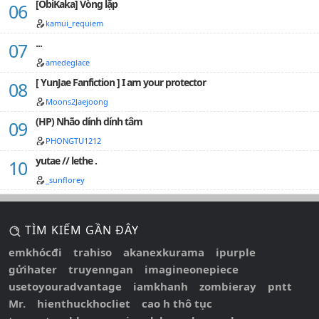
[ObiKaka] Vòng lặp
kamui_requiem
...
amedeglace
[ YunJae Fanfiction ] I am your protector
Moons2Jaejoong
(HP) Nhão dính dính tâm
PHONGTU1212
yutae // lethe .
_sunflorey
TÌM KIẾM GẦN ĐÂY
emkhócđi
trahiso
akanexkurama
ipurple
gửihater
truyenngan
imagineonepiece
usetoyouradvantage
iamkhanh
zombieray
pntt
Mr.
hienthuckhocliet
cao h thô tục