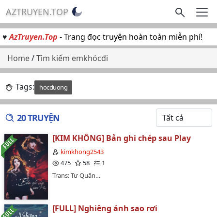
AZTRUYEN.TOP
♥
AzTruyen.Top
- Trang đọc truyện hoàn toàn miễn phí!
Home
/
Tìm kiếm emkhócđi
Tags:
hocduong
20 TRUYỆN
[KIM KHỔNG] Bản ghi chép sau Play
kimkhong2543
475
58
1
Trans: Tư Quân…
[FULL] Nghiêng ánh sao rơi