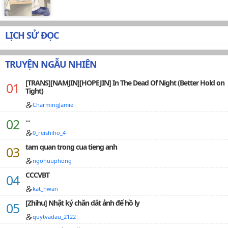
a!_Cô là người đã đụng hỏng xe của tôi,hửm!_Hắn
khuôn mặt lạnh băng,vẻ mị hoặc giết người nhìn côCô
lắp bắp,tay chân bủn rủn nhưng vẫn cương quyết
LỊCH SỬ ĐỌC
hùng hổ_Thì sao,muốn bồi thường?_Cô mồ hôi chảy
đầm đìahắn trầm mặc quan sát cô từ trên xuống
dưới,lắc đầu than nhẹ_Dựa vào bộ dạng này cô muốn
TRUYỆN NGẪU NHIÊN
bồi thường sao?_Hắn vẫn lạnh băng nói chậm rãi
nhưng mà rõ ràng.........._Làm người hầu cho tôi một
[TRANS][NAMJIN][HOPEJIN] In The Dead Of Night (Better Hold on
năm để trả nợ đồng thời tôi sẽ thêm tiền lương cho
Tight)
em,đồng ý chứ?_Hắn đưa ra yêu cầu không cho cô cự
tuyệt_Đồng ý!Chỉ duy nhất một năm._Cô không suy
CharmingJamie
nghĩ trả lời hắn...........Không biết câu chuyện sẽ tiếp tục
...
ra sao mời các bạn theo d…
0_reishiho_4
tam quan trong cua tieng anh
ngohuuphong
CCCVBT
kat_hwan
[Zhihu] Nhật ký chăn dắt ảnh đế hồ ly
quytvadau_2122