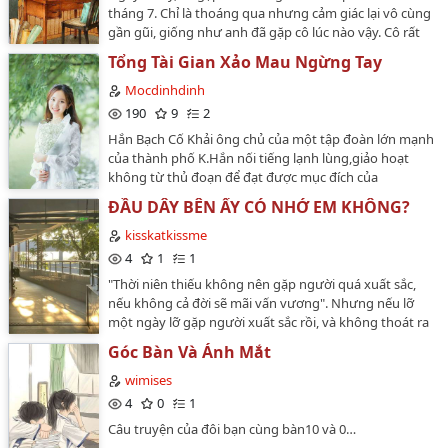
tháng 7. Chỉ là thoáng qua nhưng cảm giác lại vô cùng
gần gũi, giống như anh đã gặp cô lúc nào vậy. Cô rất
khó ưa, cứ như hai người là hai thái cực khác nhau .
Tổng Tài Gian Xảo Mau Ngừng Tay
Nhưng cô trông rất giống vị hôn thê của mình...và sự
thật là...…
Mocdinhdinh
190
9
2
Hắn Bạch Cố Khải ông chủ của một tập đoàn lớn mạnh
của thành phố K.Hắn nối tiếng lạnh lùng,giảo hoạt
không từ thủ đoạn để đạt được mục đích của
mình.Xung quanh hắn bao quanh mĩ nữ,phong
ĐẦU DÂY BÊN ẤY CÓ NHỚ EM KHÔNG?
lưu,phóng túng thay đổi người tình như chớp
mắt.Hắn còn là thủ lĩnh của một tổ chức mafia ngầm
kisskatkissme
có tiếng trên thế giới.Tính tình lãnh bạc,máu lạnh và
4
1
1
hết sức quái gở không tin tưởng vào tình yêu chỉ xem
"Thời niên thiếu không nên gặp người quá xuất sắc,
đó là trò đùa qua đường nhưng khi hắn gặp được cô
nếu không cả đời sẽ mãi vấn vương". Nhưng nếu lỡ
Phương Thanh Đình mọi chuyện đã thay đổi...Cô
một ngày lỡ gặp người xuất sắc rồi, và không thoát ra
Phương Thanh Đình mới tốt nghiệp đại học khoa kinh
được thì phải làm sao? Có những bức thư viết mãi
tế hiện giờ đang thất nghiệp ăn cơm chùa của bố
Góc Bàn Và Ánh Mắt
không dám gửi, thế nên nhờ gió gửi đến anh phương
mẹ,bạn thân...và cũng thật oái ăm hơn lúc đi xin việc
xa…
wimises
làm cô không may lại đụng phải chiếc xe thể thao đắt
4
0
1
tiền của một thiếu gia giàu có nào đó,vì không có tiền
bồi thường nên cô phải chấp nhận làm người hầu cho
Câu truyện của đôi bạn cùng bàn10 và 0…
hắn mà không biết mình đã rơi vào tròng từ lúc nào