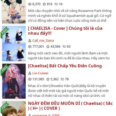
8,370
816
16
Một câu chuyện nhỏ về cô nàng Roseanne Park thông
minh và nghèo khổ ở xứ Squahamish quái gở. Cứ ngỡ
chỉ có đồng tiền và hiện thực cuộc sống mới có thể
khiến cô khổ sở nhưng không ngờ được, tình yêu
[ CHAELISA - Cover ] Chúng tôi là của
thậm chí còn khiến cô khổ sở hơn - khi cô rơi vào lưới
nhau đấy!!!
tình với một người cô không nên. Cô nên chọn lựa thế
nào? Nói ra hay chôn sâu nó trong cõi lòng mãi mãi?Fic
Call_me_Dana
được viết dựa trên bộ phim "The Half Of It", sẽ có nhiều
777,001
43,566
63
tình tiết bị thay đổi so với nguyên tác…
Bằng một cách nào đó, một người lãnh đạm và một
người táo bạo khi sinh ra đã là của nhau. Hãy xem họ
đối mặt với việc này như thế nào nhé!Spoil nhẹ :
[Chaelisa] Bất Chấp Yêu Điên Cuồng
đương nhiên là HECouple : Lalisa Manoban x Park
ChaeyoungTác giả gốc : Lục Manh TinhNguồn mình
Lin-Cuiwei
đọc : rachel_sone21…
131,085
5,362
78
Nhạc sĩ x Idol (Showbiz Hàn Quốc)Đây là bộ truyện
được viết bởi một tác giả người Hàn Quốc kể về một
nữ nhạc sĩ thiên tài và một cô nàng idol cá tính, vô
cùng xinh đẹp.=================[COVER][GL]•Tác
NGÀY ĐÊM ĐỀU MUỐN DÌ ( Chaelisa) ( Sắc
phẩm: Bất chấp - Yêu điên cuồng•Tác giả: Lee Eun-
) ( H+ ) ( COVER )
ji•Thể loại: Giới giải trí, hài hước, lãng mạn,...•Translate:
xxMeenx2•Nhân vật chính: Lalisa Manobal & Park
roseanne_lc_0705