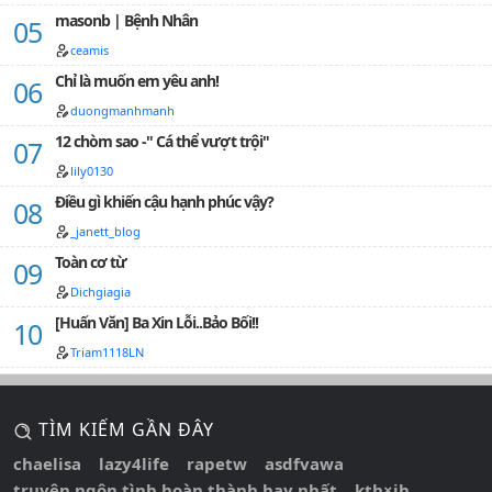
masonb | Bệnh Nhân
ceamis
Chỉ là muốn em yêu anh!
duongmanhmanh
12 chòm sao -" Cá thể vượt trội"
lily0130
Điều gì khiến cậu hạnh phúc vậy?
_janett_blog
Toàn cơ từ
Dichgiagia
[Huấn Văn] Ba Xin Lỗi..Bảo Bối!!
Triam1118LN
TÌM KIẾM GẦN ĐÂY
chaelisa
lazy4life
rapetw
asdfvawa
truyện ngôn tình hoàn thành hay nhất
kth×jh