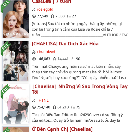
𝐂𝐡𝐚𝐞𝐋𝐢𝐬𝐚 | 7 tuần
rosiegold_
77,549
7,338
27
[V-trans] Sau tất cả những ngày tháng ấy, những gì
còn lại trong tình cảm của Lisa và Rosie chỉ là 7
tuần.___________________________________AUTHOR / TÁC
GIẢ : @DonkeyASS_ ORIGINAL NAME / TÊN GỐC: 7
[CHAELISA] Đại Dịch Xác Hóa
weeks©️ on Wattpad…
Lin-Cuiwei
146,063
14,441
90
Trên mặt Chaeyoung hiện ra sự mất kiên nhẫn, cây
thép trên tay chỉ vào gương mặt Lisa rồi hỏi lại một
lần: "Người, hay xác sống?" ."Cô bị lây nhiễm hả?" Lisa
gật đầu. "Còn biết mình là ai không?" Lisa gật đầu.
|Chaelisa| Những Vì Sao Trong Vòng Tay
"Từng ăn người chưa?" Lisa lắc đầu. "Có thể nói chuyện
Tôi
không?" Lisa lắc đầu.=================[BHTT]
[COVER]•Tên gốc: Phục sinh ký lục (--复生记录--)•Tác giả:
_HTNL_
Giả Đại Phiến Tử (假大骗子)•Thể loại: Bách hợp, mạt thế,
754,140
61,210
75
tình hữu độc chung•Editor: Eagle Baka•Nhân vật chính:
Tác giả: Diêu TamEditor: Ren2429Cover có sự đồng ý
Lalisa Manoban & Park Chaeyoung•Link nguồn:
của editor.... Quay trở lại năm mười sáu tuổi, đây là
https://www.bachgiatrang.com/showthread.php?
khoảng thời gian êm đềm nhất trong cuộc đời của
t=5567⚠️ Mình chỉ là người Cover, không phải
Ở Bên Cạnh Chị [Chaelisa]
Park Chaeyoung, mọi thứ dường như chưa quá muộn