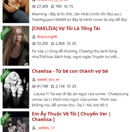
Chaeyoung__________________⚠️ Mình chỉ là người
27,393
795
15
Cover, không phải Người dịch và tất nhiên cũng không
Warning : đây là fic thịt, cân nhắc trước khi đọc.au: (
phải tác giả của bộ truyện này xin đừng gọi mình là
TranNguyen140499 )vì đây là mình cover lại otp để đọc
Author!!⚠️ Truyện được mình cover và cũng đã edit
ai muốn đọc ChaeLisa thì vào ạ…
thêm thắt lại nhiều chỗ để phù hợp với người và cảnh
[CHAELISA] Vợ Tôi Là Tổng Tài
được đưa vào truyện. Ai không thích hoặc thấy không
Ahyoung90
phù hợp xin nhẹ nhàng lướt qua, đừng nói lời cay
72,205
2,303
25
đắng a~!Hope you guys enjoy it! :')…
Fic này Li công dễ thương, Chaeng thụ lạnh lùng
nha.Thể loại: Bách hợp, ngọt ngào Truyện tự viết…
Chaelisa - Từ bé con thành vợ bé
sweet_lov_er
41,196
2,134
23
- LaLisa !!! Tại sao đi lấy áo ngực của unnie.- Chaeyoung
unnie, tại Li thích mùi ngực của unnie.- Thích sao
không nói, để unnie cho.- Dạ ?- Nè, bơi dô !(
Chaeyoung công đảng và tiểu mỹ thụ Lisa )*( Chỉ đăng
Em Ấy Thuộc Về Tôi [ Chuyển Ver |
ở Wattpad, vui lòng không chuyển ver hay reup dưới
Chaelisa ]
bất kì hình thức nào, nếu đem đi bị phát hiện sẽ được
coi là ĂN CẮP TÁC PHẨM)*…
_willies_11