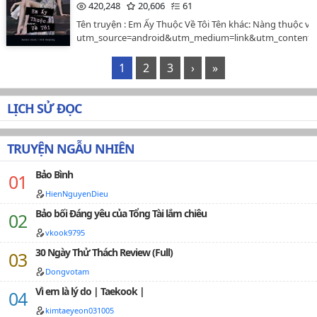
420,248
20,606
61
Tên truyện : Em Ấy Thuộc Về Tôi Tên khác: Nàng thuộc v
utm_source=android&utm_medium=link&utm_content=
1
2
3
›
»
LỊCH SỬ ĐỌC
TRUYỆN NGẪU NHIÊN
Bảo Bình
HienNguyenDieu
Bảo bối Đáng yêu của Tổng Tài lắm chiêu
vkook9795
30 Ngày Thử Thách Review (Full)
Dongvotam
Vì em là lý do | Taekook |
kimtaeyeon031005