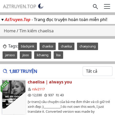
AZTRUYEN.TOP
♥
AzTruyen.Top
- Trang đọc truyện hoàn toàn miễn phí!
Home
/
Tìm kiếm chaelisa
Tags:
blackpink
chaelice
chaelisa
chaeyoung
jensoo
jisoo
lichaeng
lisa
1,887 TRUYỆN
chaelisa | always you
rslv2117
12,030
937
43
[v-trans] câu chuyện của bà mẹ đơn thân và cô giữ trẻ
xinh đẹp ;)___________I do not own this work, I just
translate it. Converted version was made by