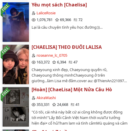
(@unholysanji_). Thank (@jislxts) for updating this
Yêu mọt sách [Chaelisa]
again and allowing me to translate it.…
LaliceRosie
1,076,781
69,366
72
Lại là câu chuyện tình yêu học đường:))…
[CHAELISA] THEO ĐUỔI LALISA
roseanne_lc_0705
163,372
6,394
47
Chaeyoung xinh đẹp, Chaeyoung quyến rũ,
Chaeyoung thông minhChaeyoung ở trên
giường...làm Lisa mê đắm.cover au: @ThienAn221097…
[Hoàn] [ChaeLisa] Một Nửa Câu Hò
AkiraWashi
353,331
24,668
41
"Có tôi, cái nhà này bất cứ ai cũng không được động
tới mình!"Lấy Bối Cảnh Việt Nam thời xưaTư tưởng
hiện đại× cổ hủTham lam và tình cảmMù quáng và cảm
thôngLỗi lầm và sự tha thứMa mị tâm linh…