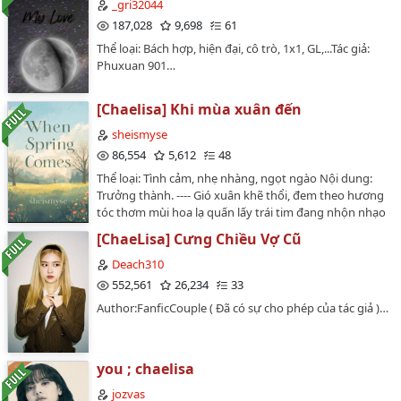
_gri32044
187,028
9,698
61
Thể loại: Bách hợp, hiện đại, cô trò, 1x1, GL,...Tác giả:
Phuxuan 901…
[Chaelisa] Khi mùa xuân đến
sheismyse
86,554
5,612
48
Thể loại: Tình cảm, nhẹ nhàng, ngọt ngào Nội dung:
Trưởng thành. ---- Gió xuân khẽ thổi, đem theo hương
tóc thơm mùi hoa lạ quấn lấy trái tim đang nhộn nhạo
bên lồng ngực. Cảm xúc là thứ kỳ diệu duy nhất không
[ChaeLisa] Cưng Chiều Vợ Cũ
thể làm chủ. Đặt tay lên ngực. Trước mắt là người con
gái dịu dàng cùng nụ cười xao xuyến. Mọi thứ hóa
Deach310
thành rung động!…
552,561
26,234
33
Author:FanficCouple ( Đã có sự cho phép của tác giả )…
you ; chaelisa
jozvas