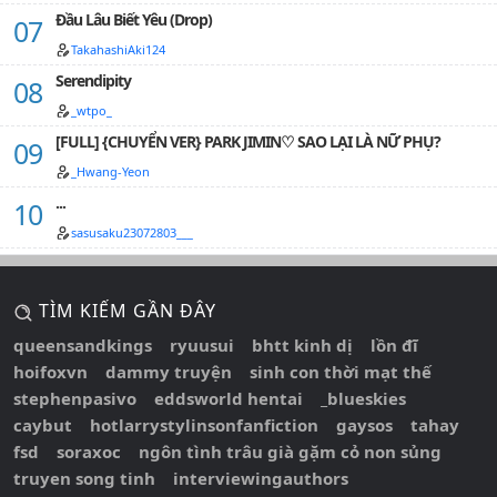
Đầu Lâu Biết Yêu (Drop)
TakahashiAki124
Serendipity
_wtpo_
[FULL] {CHUYỂN VER} PARK JIMIN♡ SAO LẠI LÀ NỮ PHỤ?
_Hwang-Yeon
...
sasusaku23072803___
TÌM KIẾM GẦN ĐÂY
queensandkings
ryuusui
bhtt kinh dị
lồn đĩ
hoifoxvn
dammy truyện
sinh con thời mạt thế
stephenpasivo
eddsworld hentai
_blueskies
caybut
hotlarrystylinsonfanfiction
gaysos
tahay
fsd
soraxoc
ngôn tình trâu già gặm cỏ non sủng
truyen song tinh
interviewingauthors