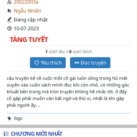
20022003a
Ngẫu Nhiên
Đang cập nhật
10-07-2023
TÀNG TUYẾT
1
lượt đọc
/
0
lượt thích
Yêu thích
Đọc truyện
câu truyện kể về cuộc một cô gái luôn sông trong hũ mất
xuyên vào cuốn sách mình đọc khi còn nhỏ. có những góc
khuất bên trong mà tròn truyện không hề nhắc tới. ở đây
cô gặp phải muôn vàn bất ngờ và thú vị, nhất là khi gặp
phải người ấy....
Tags:
CHƯƠNG MỚI NHẤT