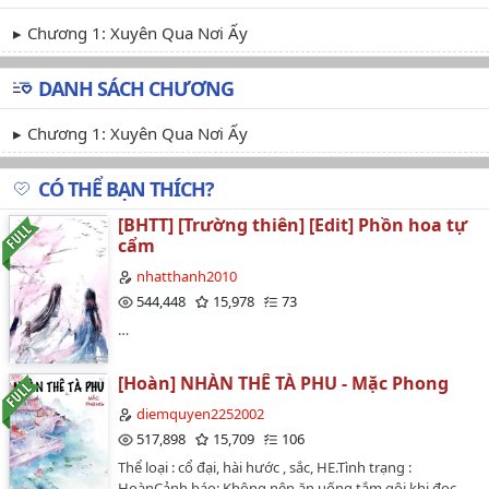
Chương 1: Xuyên Qua Nơi Ấy
DANH SÁCH CHƯƠNG
Chương 1: Xuyên Qua Nơi Ấy
CÓ THỂ BẠN THÍCH?
[BHTT] [Trường thiên] [Edit] Phồn hoa tự
cẩm
nhatthanh2010
544,448
15,978
73
…
[Hoàn] NHÀN THÊ TÀ PHU - Mặc Phong
diemquyen2252002
517,898
15,709
106
Thể loại : cổ đại, hài hước , sắc, HE.Tình trạng :
HoànCảnh báo: Không nên ăn uống tắm gội khi đọc