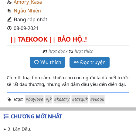
Amory_Kasa
Ngẫu Nhiên
Đang cập nhật
08-09-2021
|| TAEKOOK || BẢO HỘ..!
91
lượt đọc
/
15
lượt thích
Yêu thích
Đọc truyện
Có một loại tình cảm..khiến cho con người ta dù biết trước
sẽ rất đau thương, nhưng vẫn đâm đầu yêu đến điên dại.
Tags:
#boylove
#jk
#kasary
#taeguk
#vkook
CHƯƠNG MỚI NHẤT
3. Lần Đầu.