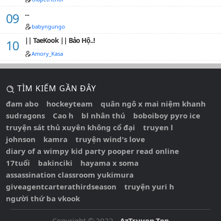
...
babyngungo
|| TaeKook || Bảo Hộ..!
Amory_Kasa
TÌM KIẾM GẦN ĐÂY
đam abo
hockeyteam
quân ngô x mai niệm khanh
sudragons
Cao h
bl nhân thú
boboiboy pyro ice
truyện sát thủ xuyên không cổ đại
truyen l
johnson
kamra
truyện wind's love
diary of a wimpy kid party pooper read online
17tuổi
bakinciki
hayama x soma
assassination classroom yukimura
giveagentcarterathirdseason
truyện yuri h
người thứ ba vkook
Copyright © 2022 -
AzTruyen.Top