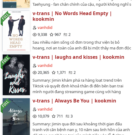
Taehyung - fan chân chính của cậu, người không nghĩ sẽ
Jungkook phản hồi đã gửi hình Jimin và hỏi rằng trông a
v-trans | No Words Head Empty |
thế nào. -> Author: Mika⁷ (https://twitter.com/ggukminies
kookmin
Original work:
https://twitter.com/ggukminies/status/12250747810844
vanhdid
s=21Translated to Vietnamese by @vanhdid. The translat
9,338
967
2
has been authorized by the author.🚫Vui lòng không
Sau nhiều năm sống cô đơn trong thư viện bị bỏ
copy/mang đi nơi khác.…
hoang, nơi an toàn của anh đã bị một thây ma đơn độc
xâm chiếm, người đã đi vào bên trong bằng cánh cửa
v-trans | laughs and kisses | kookmin
mà Jimin vô ý quên khoá lại sau một đêm say-> Author:
@deathbyjikook on AO3Translated to Vietnamese by
vanhdid
vanhdid. The translation has been authorized by the
20,365
1,371
2
author.I've put all the original links at the intro, please
Summary: Jimin khám phá ra hàng loạt trend trên
check it out! 🚫Vui lòng không copy/mang đi nơi khác.
Tiktok và quyết định khoả thân đi đến bên bạn trai
…
mình người đang streaming game cùng với hàng
nghìn người. All the credits belong to NeHa on ao3.
v-trans | Always Be You | kookmin
I've put all the original links of the author and her work
at the intro, please check it out! Translated to
vanhdid
Vietnamese by @vanhdid. The translation has been
10,079
711
3
authorized by the author.🚫Vui lòng không mang/copy
Summary: Jimin qua đời sau khoảng thời gian đấu
ra nơi khác.…
tranh với căn bệnh nan y, 10 năm sau linh hồn của anh