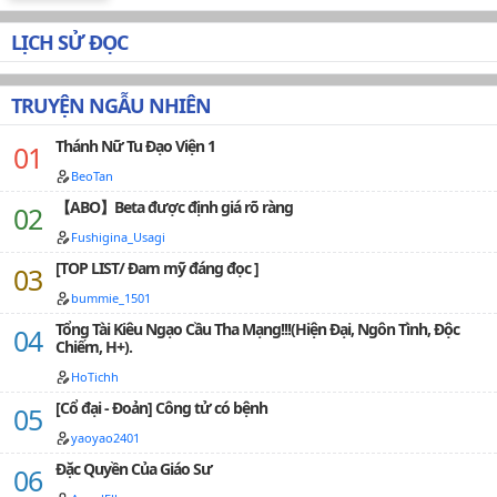
choàng tay quanh người cậu. Anh không vô tâm đến
mức không để ý thấy cách Jeongguk cố thoát ra khỏi
LỊCH SỬ ĐỌC
vòng tay của anh. Đó không phải là một điều gì mới lạ
đối với Jeongguk để cậu gạt đi sự chủ động từ anh. Sẽ
là nói dối nếu Jimin nói rằng anh không đau. -> Author:
TRUYỆN NGẪU NHIÊN
@cockmin on AO3The translation has been authorized
by the author.Translated to Vietnamese by vanhdid.
Thánh Nữ Tu Đạo Viện 1
I've put all the original links in the intro, please check it
out! 🚫Vui lòng không copy/mang đi nơi khác.…
BeoTan
【ABO】Beta được định giá rõ ràng
Fushigina_Usagi
[TOP LIST/ Đam mỹ đáng đọc ]
bummie_1501
Tổng Tài Kiêu Ngạo Cầu Tha Mạng!!!(Hiện Đại, Ngôn Tình, Độc
Chiếm, H+).
HoTichh
[Cổ đại - Đoản] Công tử có bệnh
yaoyao2401
Đặc Quyền Của Giáo Sư