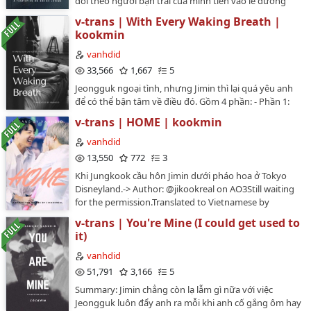
dõi theo người bạn trai của mình tiến vào lễ đường
cùng người phụ nữ khác với một đôi mắt buồn. I plan
v-trans | With Every Waking Breath |
to love you all my lifeUntil you meet your chariot. ->
kookmin
Author: @luvsjm on AO3The translation has been
authorized by the author.Translated to Vietnamese by
vanhdid
vanhdid. I've put all the original links at the intro,
33,566
1,667
5
please check it out! ❌Vui lòng không copy/mang đi nơi
Jeongguk ngoại tình, nhưng Jimin thì lại quá yêu anh
khác.…
để có thể bận tâm về điều đó. Gồm 4 phần: - Phần 1:
The Morning Will Come- Phần 2: Love (I'm Sick of
v-trans | HOME | kookmin
Waiting) - Phần 3: This Is Me Trying - Phần 4: If Morning
Never ComesAll credits belong to deathbyjikook on
vanhdid
AO3. I've put all the original links in the intro, please
13,550
772
3
check it out!Translated to Vietnamese by vanhdid. The
Khi Jungkook cầu hôn Jimin dưới pháo hoa ở Tokyo
translation has been authorized by the author.🚫Vui
Disneyland.-> Author: @jikookreal on AO3Still waiting
lòng không copy/mang ra nơi khác.…
for the permission.Translated to Vietnamese by
vanhdid. I've put all the original links at the intro,
v-trans | You're Mine (I could get used to
please check it out! 🚫Vui lòng không copy/mang đi
it)
nơi khác.…
vanhdid
51,791
3,166
5
Summary: Jimin chẳng còn lạ lẫm gì nữa với việc
Jeongguk luôn đẩy anh ra mỗi khi anh cố gắng ôm hay