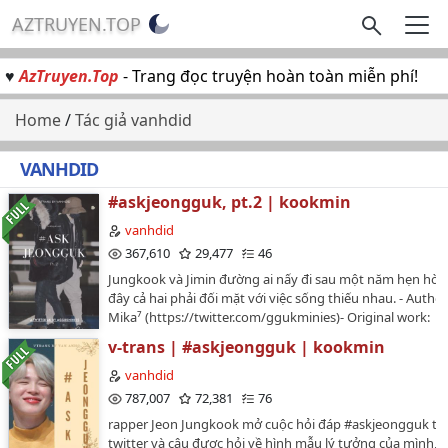
AZTRUYEN.TOP
♥
AzTruyen.Top
- Trang đọc truyện hoàn toàn miễn phí!
Home
/
Tác giả vanhdid
VANHDID
#askjeongguk, pt.2 | kookmin
vanhdid
367,610
29,477
46
Jungkook và Jimin đường ai nấy đi sau một năm hẹn hò, 
đây cả hai phải đối mặt với việc sống thiếu nhau. - Author
Mika⁷ (https://twitter.com/ggukminies)- Original work:
https://twitter.com/ggukminies/status/12315835119598
v-trans | #askjeongguk | kookmin
s=21Translated to Vietnamese by @vanhdid. The translat
has been authorized by the author.🚫 Vui lòng không
vanhdid
copy/mang đi nơi khác.…
787,007
72,381
76
rapper Jeon Jungkook mở cuộc hỏi đáp #askjeongguk tr
twitter và cậu được hỏi về hình mẫu lý tưởng của mình, 