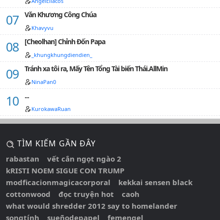
AngelEllacos
Văn Khương Công Chúa
Khavyvu
[Cheolhan] Chỉnh Đốn Papa
_khungkhungdiendien_
Tránh xa tôi ra, Mấy Tên Tổng Tài biến Thái.AllMin
NinaPan0
...
KurokawaRuan
TÌM KIẾM GẦN ĐÂY
rabastan
vết cắn ngọt ngào 2
kRISTI NOEM SIGUE CON TRUMP
modficacionmagicacorporal
kekkai sensen black
cottonwood
đọc truyện hot
caoh
what would shredder 2012 say to homelander
songtính
sueñodepapel
femengel