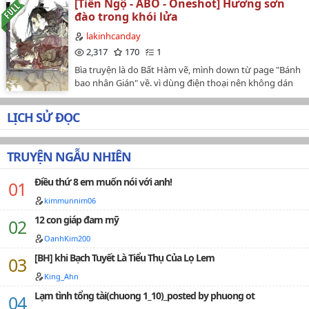
[Tiễn Ngộ - ABO - Oneshot] Hương sơn
Dejun liên lạc qua người đưa thư điển trai, Hendery.
đào trong khói lửa
Chuyện gì xảy ra khi, thay vào đó, cậu bắt đầu dành
nhiều thời gian với chàng đưa thư kia?…
lakinhcanday
2,317
170
1
Bìa truyện là do Bất Hàm vẽ, mình down từ page "Bánh
bao nhân Gián" về. vì dùng điện thoại nên không dán
link bài viết được, mình sẽ cập nhật sau.P/s: Tại trước
đó có đọc một đoạn trong fic của cô @akaiyuuki15 làm
LỊCH SỬ ĐỌC
tưởng tượng đến quả bite mark đầy người Đại Thánh
nên nổi hứng muốn viết. Tất nhiên, bite mark + ABO
ngon lắm ( ͡° ͜ʖ ͡°)…
TRUYỆN NGẪU NHIÊN
Điều thứ 8 em muốn nói với anh!
kimmunnim06
12 con giáp đam mỹ
OanhKim200
[BH] khi Bạch Tuyết Là Tiểu Thụ Của Lọ Lem
King_Ahn
Lạm tình tổng tài(chuong 1_10)_posted by phuong ot