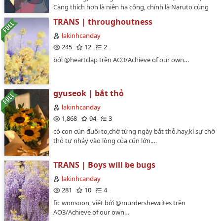
Càng thích hơn là niên hạ công, chính là Naruto cùng
Sasuke trong này a (๐॔˃̶ᗜ˂̶๐॓)゜ Đặc biệt là nó còn
TRANS | throughoutness
đánh trúng tâm lý (khá là) biến thái của tui nữa a (*/ω
＼*)Viet trans đã có sự cho phép của tác giả gốc trên
lakinhcanday
AO3 @13lea do cô @vugianggiang nhắn tin xin
245
12
2
chuyển. Cảm ơn cô lần nữa, tại tui thực sự chưa quen
bởi @heartclap trên AO3/Achieve of our own…
thao tác trên AO3 ( TДT)Tui ngoi lên đăng cái này cho
con dân bot!KKS thôi rồi lại lặn đây └(T_T;)┘…
gyuseok | bắt thỏ
lakinhcanday
1,868
94
3
có con cún đuôi to,chờ từng ngày bắt thỏ.hay,kí sự chờ
thỏ tự nhảy vào lòng của cún lớn.…
TRANS | Boys will be bugs
lakinhcanday
281
10
4
fic wonsoon, viết bởi @murdershewrites trên
AO3/Achieve of our own…