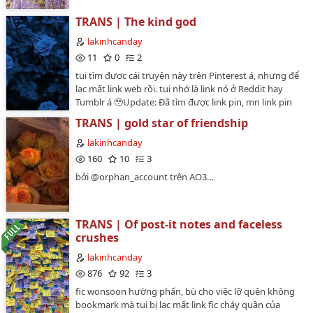
TRANS | The kind god
lakinhcanday
11
0
2
tui tìm được cái truyện này trên Pinterest á, nhưng để
lạc mất link web rồi. tui nhớ là link nó ở Reddit hay
Tumblr á 🥹Update: Đã tìm được link pin, mn link pin
rồi lại bấm truy cập chắc mn sẽ thấy á, mình để link pin
TRANS | gold star of friendship
ở đây nhé https://pin.it/3ZGwJeo…
lakinhcanday
160
10
3
bởi @orphan_account trên AO3…
TRANS | Of post-it notes and faceless
crushes
lakinhcanday
876
92
3
fic wonsoon hường phấn, bù cho việc lỡ quên không
bookmark mà tui bị lạc mất link fic cháy quần của