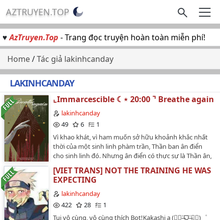
AZTRUYEN.TOP
♥
AzTruyen.Top
- Trang đọc truyện hoàn toàn miễn phí!
Home
/
Tác giả lakinhcanday
LAKINHCANDAY
⌞Immarcescible ☾⋆ 20:00 ⌝ Breathe again
lakinhcanday
49
6
1
Vì khao khát, vì ham muốn sở hữu khoảnh khắc nhất
thời của một sinh linh phàm trần, Thần ban ân điển
cho sinh linh đó. Nhưng ân điển có thực sự là Thần ân,
hay thực chất là lời nguyền của Thần linh?…
[VIET TRANS] NOT THE TRAINING HE WAS
EXPECTING
lakinhcanday
422
28
1
Tui vô cùng, vô cùng thích Bot!Kakashi a (๐॔˃̶ᗜ˂̶๐॓)゜