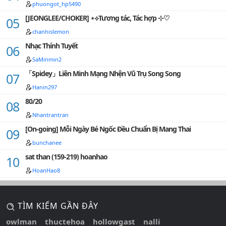
phuongot_hp5490
[JEONGLEE/CHOKER] ⋆⟡Tương tác, Tác hợp ⊹♡
chanhislemon
Nhạc Thính Tuyết
SaMinmin2
「Spidey」Liên Minh Mạng Nhện Vũ Trụ Song Song
Hanin297
80/20
Nhantrantran
[On-going] Mỗi Ngày Bé Ngốc Đều Chuẩn Bị Mang Thai
bunchanee
sat than (159-219) hoanhao
HoanHao8
TÌM KIẾM GẦN ĐÂY
owlman
thuctehoa
hollowgast
nalli