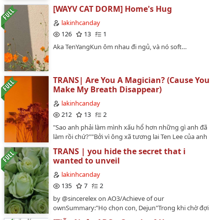
wonsoon 🥲trên ao3 thì fic này được đăng bởi
[WAYV CAT DORM] Home's Hug
orphan_account, là kiểu author muốn giấu danh tính
tên acc của mình hay sao á nên tui cũng không có xin
lakinhcanday
per dịch (vì không biết là ai viết luôn 🥹) nhưng nếu có
126
13
1
ai muốn tui gỡ fic trước khi xin được per thì tui sẽ gỡ
Aka TenYangKun ôm nhau đi ngủ, và nó soft…
xuống, xin per xong rồi up lại ha…
TRANS| Are You A Magician? (Cause You
Make My Breath Disappear)
lakinhcanday
212
13
2
"Sao anh phải làm mình xấu hổ hơn những gì anh đã
làm rồi chứ?""Bởi vì ông xã tương lai Ten Lee của anh
nghĩ anh đáng yêu, ngốc ạ!""Cậu ta không phải chồng
TRANS | you hide the secret that i
tương lai của anh...""Ồ phải rồi em quên, anh đã luôn
wanted to unveil
nghĩ rằng hai anh là một cặp chồng chồng rồi mà"…
lakinhcanday
135
7
2
by @sincerelex on AO3/Achieve of our
ownSummary:"Họ chọn con, Dejun"Trong khi chờ đợi
bữa tiệc đính hôn của mình và Hoàng tử Kunhang,