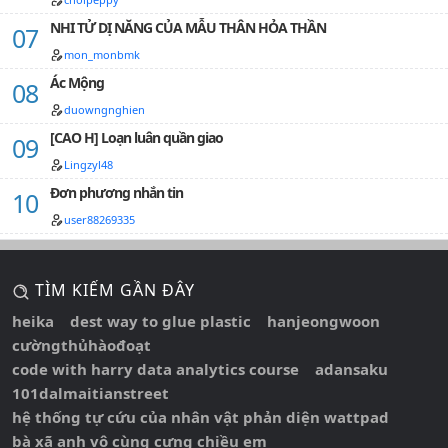
NHI TỬ DỊ NĂNG CỦA MẪU THÂN HỎA THẦN
mon_monbmk
Ác Mộng
duowngnghien
[CAO H] Loạn luân quần giao
Lingzyl48
Đơn phương nhắn tin
user88269335
TÌM KIẾM GẦN ĐÂY
heika
dest way to glue plastic
hanjeongwoon
cườngthủhàođoạt
code with harry data analytics course
adansaku
101dalmaitianstreet
hệ thống tự cứu của nhân vật phản diện wattpad
bà xã anh vô cùng cưng chiều em