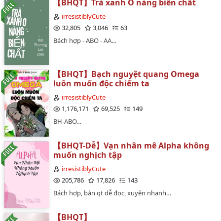
【BHQT】Trà xanh O nàng biến chất
irresistiblyCute
32,805
3,046
63
Bách hợp - ABO - AA…
【BHQT】Bạch nguyệt quang Omega
luôn muốn độc chiếm ta
irresistiblyCute
1,176,171
69,525
149
BH-ABO…
【BHQT-Dễ】Vạn nhân mê Alpha không
muốn nghịch tập
irresistiblyCute
205,786
17,826
143
Bách hợp, bản qt dễ đọc, xuyên nhanh…
【BHQT】