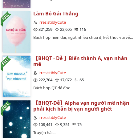
Làm Bộ Gái Thẳng
irresistiblyCute
321,259
22,605
116
Bách hợp hiện đại, ngọt nhiều chua ít, kết thúc vui vẻ…
【BHQT - Dễ 】Biến thành A, vạn nhân
mê
irresistiblyCute
222,704
17,072
65
Bách hợp QT dễ đọc…
【BHQT-Dễ】Alpha vạn người mê nhận
phải kịch bản bị vạn người ghét
irresistiblyCute
108,441
9,351
75
Truyện hài…