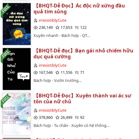
【BHQT-Dễ Đọc】Ác độc nữ xứng đầu
quả tim sủng
irresistiblyCute
236,149
17,653
122
Xuyên nhanh - Bách hợp - QT…
【BHQT-Dễ đọc】Bạn gái nhỏ chiếm hữu
dục quá cường
irresistiblyCute
167,546
11,556
71
Bách hợp - Vườn trường…
【BHQT-Dễ Đọc】Xuyên thành vai ác sư
tôn của nữ chủ
irresistiblyCute
378,860
26,499
92
Bách hợp - Tu chân - Xuyên có hệ thống…