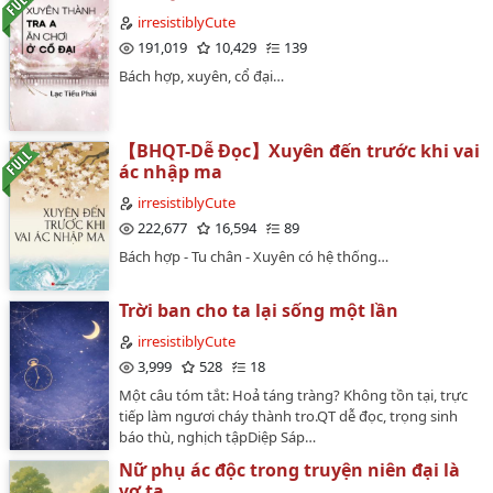
irresistiblyCute
191,019
10,429
139
Bách hợp, xuyên, cổ đại…
【BHQT-Dễ Đọc】Xuyên đến trước khi vai
ác nhập ma
irresistiblyCute
222,677
16,594
89
Bách hợp - Tu chân - Xuyên có hệ thống…
Trời ban cho ta lại sống một lần
irresistiblyCute
3,999
528
18
Một câu tóm tắt: Hoả táng tràng? Không tồn tại, trực
tiếp làm ngươi cháy thành tro.QT dễ đọc, trọng sinh
báo thù, nghịch tậpDiệp Sáp…
Nữ phụ ác độc trong truyện niên đại là
vợ ta