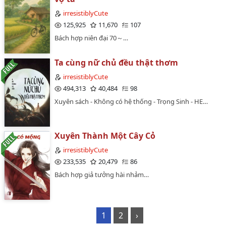
irresistiblyCute
125,925
11,670
107
Bách hợp niên đại 70～…
Ta cùng nữ chủ đều thật thơm
irresistiblyCute
494,313
40,484
98
Xuyên sách - Không có hệ thống - Trọng Sinh - HE…
Xuyên Thành Một Cây Cỏ
irresistiblyCute
233,535
20,479
86
Bách hợp giả tưởng hài nhảm…
1
2
›