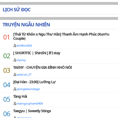
LỊCH SỬ ĐỌC
TRUYỆN NGẪU NHIÊN
[Thái Từ Khôn x Ngu Thư Hân] Thanh Âm Hạnh Phúc (KunYu
Couple)
AnNhin826
[ SHORTFIC | ShinShi ] If I stay
Vyiiivy
TAENY - CHUYỆN GIA ĐÌNH KHÓ NÓI
asterist_27
[Đại Hàn - 23:00] Lưỡng Lự
jeongleeonstage
Tàng Hải
maingocpham0406
Taegyu | Sweetly Stings
choipeppy