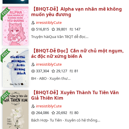
【BHQT-Dễ】Alpha vạn nhân mê không
muốn yêu đương
irresistiblyCute
516,815
39,801
147
Truyện hàiQua Vân TêQT dễ đọc…
【BHQT-Dễ Đọc】Cắn nữ chủ một ngụm,
ác độc nữ xứng biến A
irresistiblyCute
337,304
29,127
81
BH - ABO - Xuyên thư…
【BHQT-Dễ】Xuyên Thành Tu Tiên Văn
Giả Thiên Kim
irresistiblyCute
264,086
20,692
80
Bách Hợp- Tu Tiên - Xuyên có hệ thống…