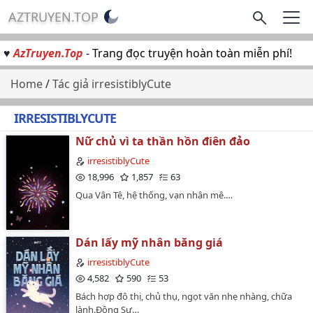
AZTRUYEN.TOP
♥
AzTruyen.Top
- Trang đọc truyện hoàn toàn miễn phí!
Home
/
Tác giả irresistiblyCute
IRRESISTIBLYCUTE
Nữ chủ vì ta thần hồn điên đảo
irresistiblyCute
18,996
1,857
63
Qua Vân Tê, hệ thống, vạn nhân mê.…
Dán lấy mỹ nhân băng giá
irresistiblyCute
4,582
590
53
Bách hợp đô thị, chủ thụ, ngọt văn nhẹ nhàng, chữa
lành.Đồng Sư…