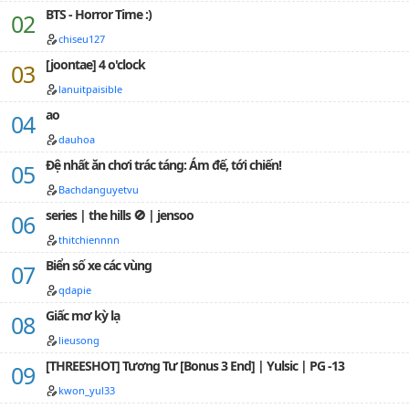
BTS - Horror Time :)
chiseu127
[joontae] 4 o'clock
lanuitpaisible
ao
dauhoa
Đệ nhất ăn chơi trác táng: Ám đế, tới chiến!
Bachdanguyetvu
series | the hills 🚫 | jensoo
thitchiennnn
Biển số xe các vùng
qdapie
Giấc mơ kỳ lạ
lieusong
[THREESHOT] Tương Tư [Bonus 3 End] | Yulsic | PG -13
kwon_yul33