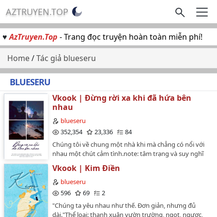
AZTRUYEN.TOP
♥
AzTruyen.Top
- Trang đọc truyện hoàn toàn miễn phí!
Home
/
Tác giả blueseru
BLUESERU
Vkook | Đừng rời xa khi đã hứa bên
nhau
blueseru
352,354
23,336
84
Chúng tôi về chung một nhà khi mà chẳng có nổi với
nhau một chút cảm tình.note: tâm trạng và suy nghĩ
của nhân vật chính rất nhập nhằng và mâu thuẫn, đọc
Vkook | Kim Điền
truyện sẽ có cảm giác dằn vặt bức bối, đối với những
bạn không kiên nhẫn thì nên cân nhắc.…
blueseru
596
69
2
"Chúng ta yêu nhau như thế. Đơn giản, nhưng đủ
dài."Thể loại: thanh xuân vườn trường, ngọt, ngược,