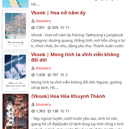
HE.…
Vkook | Hoa nở năm ấy
blueseru
7,951
929
11
Vkook - Hoa nở năm ấy Pairing: Taehyung x Jungkook
Category: dương quang, thẳng tính, mõ hỗn công x tự
ti, nhút nhát, ôn nhu, đáng yêu thụ. Thanh xuân vườn
trường, ngược, ngọt, gương vỡ lại lành, HE. Story by:
Vkook | Mong tình ta vĩnh viễn không
Lam"Này, tôi còn chưa xin lỗi mà! Cái tướng to vậy mà
đổi dời
sao chạy nhanh thế?"..."Tớ thế này... Cậu không chê
hả?""Sao lại chê hả? Ai lại nỡ làm tổn thương đồ đáng
blueseru
yêu như thế chứ!"..."To my big love, you make me
1,428
107
2
make make me crazy." ."Tôi thích cậu! Rất thích rất
Mong tình ta vĩnh viễn không đổi dời. Ngược, gương
thích rất thích cậu!....Cậu có biết không?"."I love you to
vỡ lại lành, HE.…
the moon and back. Do you know that is a
lifetime?"..."Nếu có một ngày em biến mất ở phương
⟨Vkook⟩ Hoa Hỏa Khuynh Thành
xa Xin hãy đừng bi thương dù cho anh không thể nào
blueseru
quên..." [trích lời bài hát Hoa nở năm ấy - Ngụy
1,363
138
11
Thuần]*****…
- Tag: ngược luyến, cưới trước yêu sau, sinh tử văn,
giang hồ cổ đại[Quân tử lạnh lùng lụy tình công x tinh