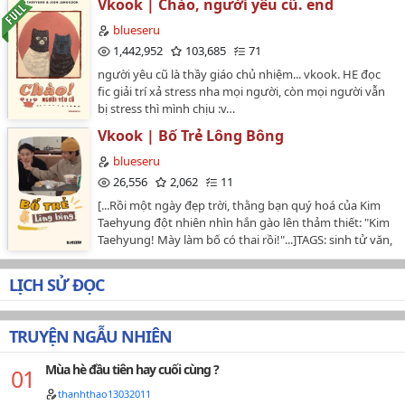
Vkook | Chào, người yêu cũ. end
ngày, sau khi bị đánh một trận suýt chết, Jungkook
blueseru
được một chàng trai cho ăn bữa cơm cuối cùng.…
1,442,952
103,685
71
người yêu cũ là thầy giáo chủ nhiệm... vkook. HE đọc
fic giải trí xả stress nha mọi người, còn mọi người vẫn
bị stress thì mình chịu :v…
Vkook | Bố Trẻ Lông Bông
blueseru
26,556
2,062
11
[...Rồi một ngày đẹp trời, thằng bạn quý hoá của Kim
Taehyung đột nhiên nhìn hắn gào lên thảm thiết: "Kim
Taehyung! Mày làm bố có thai rồi!"...]TAGS: sinh tử văn,
hài hước, lãng mạn, H, đời thường, HE. COUPLE: Kim
Taehyung x Jeon Jungkook ❕ NOTE: tất cả nhân vật đều
LỊCH SỬ ĐỌC
không thuộc về tác giả, mọi chi tiết trong truyện đều là
sản phẩm của trí tưởng tượng.…
TRUYỆN NGẪU NHIÊN
Mùa hè đầu tiên hay cuối cùng ?
thanhthao13032011