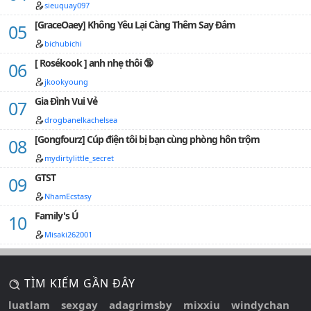
sieuquay097
[GraceOaey] Không Yêu Lại Càng Thêm Say Đắm
bichubichi
[ Rosékook ] anh nhẹ thôi 🔞
jkookyoung
Gia Đình Vui Vẻ
drogbanelkachelsea
[Gongfourz] Cúp điện tôi bị bạn cùng phòng hôn trộm
mydirtylittle_secret
GTST
NhamEcstasy
Family's Ú
Misaki262001
TÌM KIẾM GẦN ĐÂY
luatlam
sexgay
adagrimsby
mixxiu
windychan