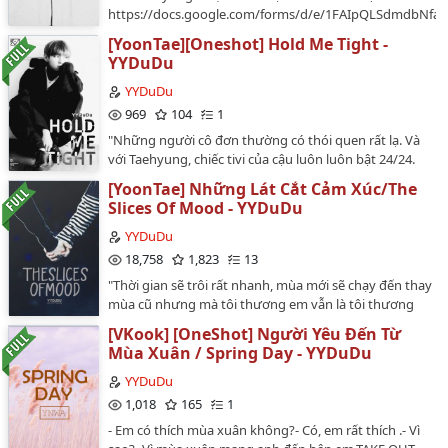
https://docs.google.com/forms/d/e/1FAIpQLSdmdbNfa
vc=0&c=0&w=1TAKE OUT WITH FULL MY CREDIT: YYDuDu.Ph
[YoonTae][Oneshot] Hold Me Tight -
Pinterest.Highest Ranking:No.1 of #YoonTae.No.1 of #Ga
YYDuDu
#Longfic…
YYDuDu
969
104
1
"Những người cô đơn thường có thói quen rất lạ. Và
với Taehyung, chiếc tivi của cậu luôn luôn bật 24/24.
Cậu ghét việc căn nhà trống trải của mình chìm trong
[YoonTae] Những Lát Cắt Cảm Xúc/The
yên lặng. Nó khó chịu, nó khiến cậu cảm thấy bản thân
Slices Of Mood - YYDuDu
cô đơn và tẻ nhạt, dù điều đó đúng với thực tế.
Taehyung không bao giờ tắt tivi, vì chỉ khi cậu nghe
YYDuDu
được những âm thanh phát ra từ nó, cậu mới cảm
18,758
1,823
13
thấy: "À, mình vẫn sống rất vui vẻ". Taehyung không
"Thời gian sẽ trôi rất nhanh, mùa mới sẽ chạy đến thay
thích nghĩ bản thân cô đơn, cậu không muốn gán cho
mùa cũ nhưng mà tôi thương em vẫn là tôi thương
mình cái danh: Kẻ thất tình"Phát hành:
em..."TAKE OUT WITH FULL MY CREDIT: YYDuDu.Phát
19/11/2017.TAKE OUT WITH MY FULL CREDIT:
[VKook] [OneShot] Người Yêu Đến Từ
hành: 4/6/2018.…
YYDuDu.No.3 #armys…
Mùa Xuân / Spring Day - YYDuDu
YYDuDu
1,018
165
1
- Em có thích mùa xuân không?- Có, em rất thích .- Vì