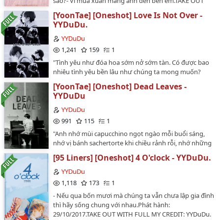
sao?- Vì mùa xuân mang anh đến bên em.TAKE OUT
WITH FULL MY CREDIT: YYDuDu.Phát hành: 21/3/2017.
[YoonTae] [Oneshot] Love Is Not Over -
…
YYDuDu.
YYDuDu
1,241
159
1
"Tình yêu như đóa hoa sớm nở sớm tàn. Có được bao
nhiêu tình yêu bền lâu như chúng ta mong muốn?
Người đến, người đi, kẻ chờ, kẻ đợi. Pháo hoa rực rỡ
[YoonTae] [Oneshot] Dead Leaves -
trên bầu trời cũng giống như khoảnh khắc đẹp nhất
YYDuDu
trong tình yêu, là duy nhất nhưng không là mãi mãi.
Vậy thì tình yêu của bọn họ liệu đã tiến đến thời khắc
YYDuDu
đẹp nhất hay chưa? Có thể đã qua rồi cũng có thể
991
115
1
chưa đến, Taehyung không rõ. Cậu thật muốn trải qua
"Anh nhớ mùi capucchino ngọt ngào mỗi buổi sáng,
thời kì đẹp nhất đó nhưng điều này giống như phép
nhớ vị bánh sachertorte khi chiều rảnh rỗi, nhớ những
thử chông vênh trên bàn cân, Taehyung chỉ muốn một
bữa ăn đơn giản vui vẻ, nhớ những câu nói đáng yêu
tình yêu yên bình và thầm lặng, cho nên, phép thử
[95 Liners] [Oneshot] 4 O'clock - YYDuDu.
đến ngờ nghệch, nhớ nụ cười, nhớ ánh mắt của em,
nguy hiểm này, cậu xin phép từ chối ".Phát hành:
nhớ tất cả mọi thứ của kí ức hạnh phúc đã qua. Chín
YYDuDu
26/11/2017.TAKE OUT WITH FULL MY CREDIT: YYDuDu.
trăm mười hai ngày, chín trăm mười hai ngày kể từ
1,118
173
1
…
hôm đó"Phát hành: 12/11/2017.TAKE OUT WITH MY
- Nếu qua bốn mươi mà chúng ta vẫn chưa lập gia đình
FULL CREDIT: YYDuDu.…
thì hãy sống chung với nhau.Phát hành:
29/10/2017.TAKE OUT WITH FULL MY CREDIT: YYDuDu.