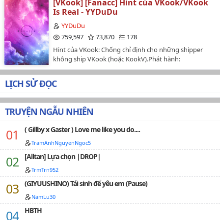
[VKook] [Fanacc] Hint của VKook/VKook
sàng từ bỏ tất cả để chạy theo em.TAKE OUT WITH
Is Real - YYDuDu
FULL MY CREDIT: YYDuDu.Phát hành:
30/2/2017.Highest Ranking:#3 armys…
YYDuDu
759,597
73,870
178
Hint của VKook: Chống chỉ định cho những shipper
không ship VKook (hoặc KookV).Phát hành:
10/4/2017.Highest ranking: No.1 in #Random.No.1 in
#Fanacc.No.1 in #Real.No.1 in #armys.No.1 in
LỊCH SỬ ĐỌC
#moments.No.2 in #hint.…
TRUYỆN NGẪU NHIÊN
( Gillby x Gaster ) Love me like you do....
TramAnhNguyenNgoc5
[Alltan] Lựa chọn |DROP|
TrmTrn952
(GIYUUSHINO) Tái sinh để yêu em (Pause)
NamLu30
HBTH