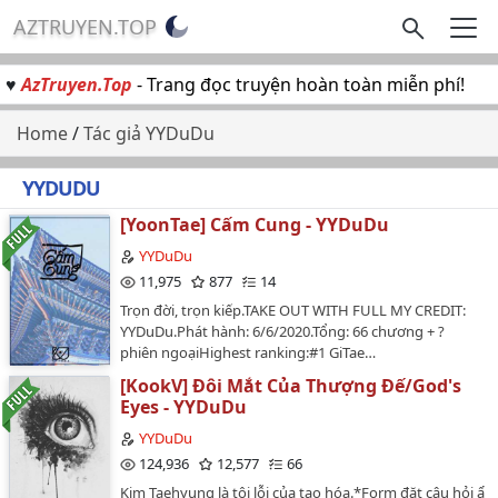
AZTRUYEN.TOP
♥
AzTruyen.Top
- Trang đọc truyện hoàn toàn miễn phí!
Home
/
Tác giả YYDuDu
YYDUDU
[YoonTae] Cấm Cung - YYDuDu
YYDuDu
11,975
877
14
Trọn đời, trọn kiếp.TAKE OUT WITH FULL MY CREDIT:
YYDuDu.Phát hành: 6/6/2020.Tổng: 66 chương + ?
phiên ngoạiHighest ranking:#1 GiTae…
[KookV] Đôi Mắt Của Thượng Đế/God's
Eyes - YYDuDu
YYDuDu
124,936
12,577
66
Kim Taehyung là tội lỗi của tạo hóa.*Form đặt câu hỏi ẩn