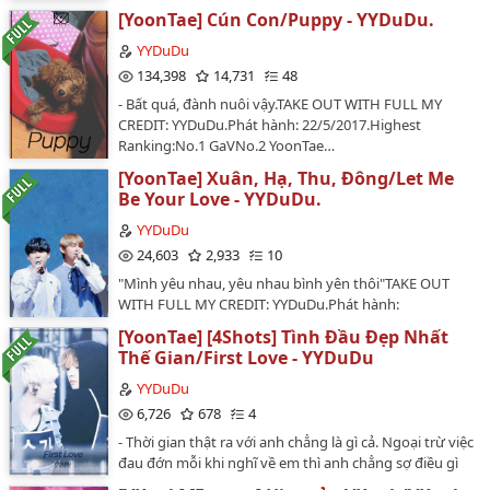
…
[YoonTae] Cún Con/Puppy - YYDuDu.
YYDuDu
134,398
14,731
48
- Bất quá, đành nuôi vậy.TAKE OUT WITH FULL MY
CREDIT: YYDuDu.Phát hành: 22/5/2017.Highest
Ranking:No.1 GaVNo.2 YoonTae…
[YoonTae] Xuân, Hạ, Thu, Đông/Let Me
Be Your Love - YYDuDu.
YYDuDu
24,603
2,933
10
"Mình yêu nhau, yêu nhau bình yên thôi"TAKE OUT
WITH FULL MY CREDIT: YYDuDu.Phát hành:
26/7/2017.Highest Ranking:No.3 #Gitae…
[YoonTae] [4Shots] Tình Đầu Đẹp Nhất
Thế Gian/First Love - YYDuDu
YYDuDu
6,726
678
4
- Thời gian thật ra với anh chẳng là gì cả. Ngoại trừ việc
đau đớn mỗi khi nghĩ về em thì anh chẳng sợ điều gì
nữa. Chỉ cần em xuất hiện và gật đầu quay lại, anh sẵn