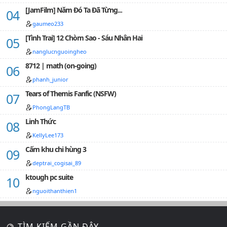
[JamFilm] Năm Đó Ta Đã Từng...
gaumeo233
[Tình Trai] 12 Chòm Sao - Sáu Nhân Hai
nanglucnguoingheo
8712 | math (on-going)
phanh_junior
Tears of Themis Fanfic (NSFW)
PhongLangTB
Linh Thức
KellyLee173
Cấm khu chi hùng 3
deptrai_cogisai_89
ktough pc suite
nguoithanthien1
TÌM KIẾM GẦN ĐÂY