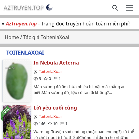
AZTRUYEN.TOP
♥
AzTruyen.Top
- Trang đọc truyện hoàn toàn miễn phí!
Home
/
Tác giả ToitenlaXoai
TOITENLAXOAI
In Nebula Aeterna
ToitenlaXoai
3
0
1
Màn sương đó ẩn chứa nhiều bí mật mà chẳng ai
biết.Màn sương đó, liệu có tan đi không?…
Lời yêu cuối cùng
ToitenlaXoai
146
10
1
Warning: Truyện sad ending (hoặc bad ending?) có thể
có chút ngọt (chắc thế :))Chống chỉ định cho những