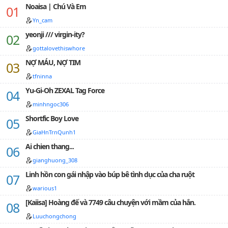
rồi!"…
Noaisa | Chú Và Em
Yn_cam
yeonji /// virgin-ity?
gottalovethiswhore
NỢ MÁU, NỢ TIM
tfninna
Yu-Gi-Oh ZEXAL Tag Force
minhngoc306
Shortfic Boy Love
GiaHnTrnQunh1
Ai chien thang...
gianghuong_308
Linh hồn con gái nhập vào búp bê tình dục của cha ruột
warious1
[Kaiisa] Hoàng đế và 7749 câu chuyện với mầm của hắn.
Luuchongchong