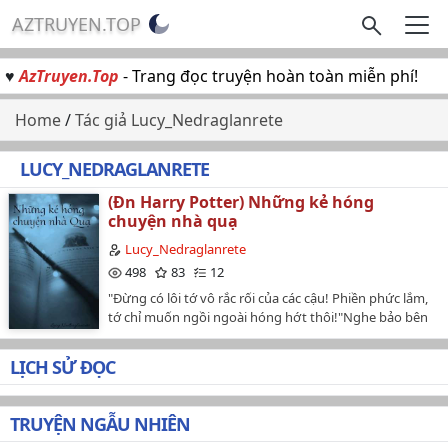
AZTRUYEN.TOP
♥
AzTruyen.Top
- Trang đọc truyện hoàn toàn miễn phí!
Home
/
Tác giả Lucy_Nedraglanrete
LUCY_NEDRAGLANRETE
(Đn Harry Potter) Những kẻ hóng
chuyện nhà quạ
Lucy_Nedraglanrete
498
83
12
"Đừng có lôi tớ vô rắc rối của các cậu! Phiền phức lắm,
tớ chỉ muốn ngồi ngoài hóng hớt thôi!"Nghe bảo bên
nhà Ravenclaw có ba kẻ rất thích hóng hớt. Thứ nhất là
một thiếu nữ bị thần kinh.Thứ hai là một con nhỏ ác
LỊCH SỬ ĐỌC
mồm ác miệng.Thứ ba là một nhỏ điên thích đánh
người bằng giày cao gót.Còn nghe nói, bên nhà
Slytherin có một học tỷ tàn bạo hay chơi với bọn
TRUYỆN NGẪU NHIÊN
này.Chả có đứa nào bình thường."Tụi mày bị điên hết