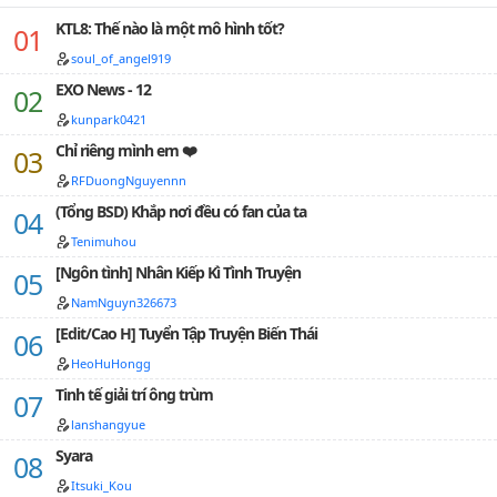
tay, tình huống ngớ ngẩn, cốt truyện xàm xí. Em edit
lời: "Bạn mới mau nhảy vào trong bát đó!!!" Quảng cáo
vậy chưa thấy ký chủ nào ngu xuẩn như ngươi!Đường
lại chỉ để cho câu từ mượt hơn một tí, nhưng vẫn giữ
KTL8: Thế nào là một mô hình tốt?
này đơn giản chỉ muốn nhân cách hóa những hạt
khanh: Ta xinh đẹp nhiều năm như vậy chưa nghĩ rằng
nguyên cốt truyện xàm xí ban đầu để làm kỉ niệm. Tên
chocolate, nói cho chúng ta biết chúng rất hoạt bát và
sẽ bị trói buộc vào một hệ thống "gà" như
soul_of_angel919
truyện viết "Text" nhưng nội dung 7/10 là văn. Đọc để
đáng yêu, không phải những vật vô tri vô giác, đổ vào
ngươi!Xuyên qua các loại thế giới, công lược các loại
giải trí thì ổn, nhưng nếu muốn đọc để thưởng thức
EXO News - 12
trong bát để phục vụ cho chúng ta ăn mà thôi.
hắc hóa hoặc sắp hắc hóa nam chủ.(1v1, nam chủ là
hay cảm nhận thì không nên đọc.Begin: 9.11.18End:
*********** Truyện này mình không dịch chỉ đăng
kunpark0421
cùng một người)...📍 nhắc nhở-Truyện dịch chưa có sự
12.3.19Author: ChocoHighest Rank:#2 taekook:
nhé nên mọi thắc mắc v…
đồng ý của tác giả, vui lòng không mang ra ngoài.-Bản
Chỉ riêng mình em ❤️
14.3.19#2 vkook: 20.3.19#1 text: 1.6.21#1 태국:
dịch sẽ có sai sót do tự edit và beta, mong hãy góp ý
31.5.20#1 태형: 31.5.20#1 정국: 25.10.20#5 taeguk:
RFDuongNguyennn
nhẹ nhàng hoặc bị ra đảo.-Editor không chịu trách
29.10.20#18 jungkook: 10.08.21#32 taehyung:
nhiệm cho những chi tiết có thể không khoa học của
(Tổng BSD) Khắp nơi đều có fan của ta
10.08.21…
tác giả, vui lòng không phân tích, diễn giải, lí luận và
Tenimuhou
tranh cãi... vì mình cũng hiểu, nhưng mình edit vì sở
thích, không thích có thể bỏ qua, đỡ tốn thời gian của
[Ngôn tình] Nhân Kiếp Kì Tình Truyện
đối phương.💙Cuối cùng là cám ơn nhiều vì đã quan
NamNguyn326673
tâm💙…
[Edit/Cao H] Tuyển Tập Truyện Biến Thái
HeoHuHongg
Tinh tế giải trí ông trùm
lanshangyue
Syara
Itsuki_Kou