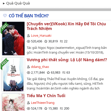
Quà Quà Quà
CÓ THỂ BẠN THÍCH?
[Chuyển ver](VKook) Xin Hãy Để Tôi Chịu
Trách Nhiệm
Love_Haruaki
520,436
30,819
22
Tác giả: Ngọc Ngọc (watermelon_xigua)Tình trạng bản
gốc: HoànTình trạng chuyển ver: Hoàn (15/10/2018),
beta (08/09/2023)Link bản gốc:
Vương phi thất sủng: Lộ Lộ! Nàng dám!?
https://www.wattpad.com/story/91697804-
thi%C3%AAn-nguy%C3%AAn-ho%C3%A0n-xin-
ddang_thao
h%C3%A3y-%C4%91%E1%BB%83-t%C3%B4i-
2,171,844
63,983
63
ch%E1%BB%8Bu-tr%C3%A1ch-
Tác giả: Đặng ThảoThể loại: Xuyên không, Cổ đại, gia
nhi%E1%BB%87mChuyển ver đã được sự đồng ý của
đấu, Ngược( chủ yếu ngược tiểu tam), sủng, HETình
tác giả (Cảm ơn Au nhiều lắm nha, yêu nàng ghê
trạng: hoànVăn án:Sinh viên nghèo ngành du lịch
cơ!!!)Văn án:Điền Chính Quốc bị một tên tù nhân thuộc
Trương Lộ Lộ vô duyên vô cớ xuyên về cổ đại thành
khu chính mình làm quản giáo cưỡng bức, sau đó có
Tiểu Ma Y Chín Tuổi
Vương phi thất sủng. Để có cơm ngon áo đẹp, cô cần
bầu với hắn ta. Qua 2 tuần nhận thấy khác lạ, Điền
ôm chặt lấy phu quân- Âu Dương Lãnh Thiên, nhưng
LeeThieenTrang
Chính Quốc mới chịu đi khám cẩn thận, kết quả xác
lại có Trắc phi cản đường. Không sao! Cô đối phó được!
524,178
15,380
200
định trong bụng có hài tử thì không khỏi ngỡ ngàng.