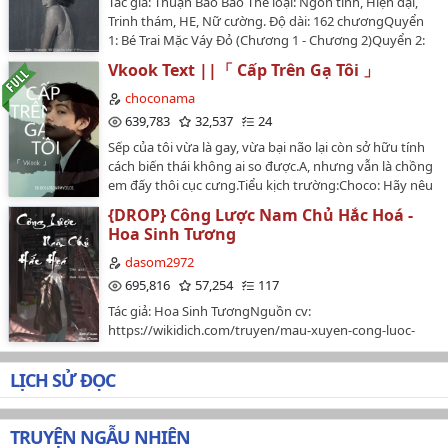
Tác giả: Thuận Bảo Bảo Thể loại: Ngôn tình, Hiện đại,
hối hận đến xanh ruột........Năm mười tám tuổi, phụ
cũng không đến mức xấu xa như cậu nghĩ...Truyện liên
Trinh thám, HE, Nữ cường. Độ dài: 162 chươngQuyển
thân Phó Chân từ bên ngoài mang vệ một đứa con gái
quan:• Con Người Đơn Giản Nhất Khi Yêu• Sưởi Ấm
1: Bé Trai Mặc Váy Đỏ (Chương 1 - Chương 2)Quyển 2:
riêng. Cha và anh trai luôn yêu thương hắn như thay
Mặt TrờiTRUYỆN CHỈ ĐƯỢC CHÍNH THỨC ĐĂNG TẢI TẠI
Án Mạng Ly Kỳ (Chương 21 - Chương 53)Quyển 3:
đổi thành một người khác, đại ca vì đứa con riêng ấy
Vkook Text ||「 Cấp Trên Gạ Tôi 」
WATTPAD…
Nghệ Thuật Hoàn Mỹ (Chương 54 - Chương 92)Quyển
mắng hắn là quái vật bất nam bất nữ, cha thì trực tiếp
4: Cánh Cửa Địa Ngục (Chương 93 - Chương 149)Quyển
choconama
lấy gậy đánh gãy chân hắn, sau đó đem hắn đuổi ra
5: Mưu Sát (Chương 150 - Chương 162) Edit:
639,783
32,537
24
khỏi nha. Phó Chân vì tránh né sự trả thù của con gái
Queenie_Sk Poster: Design by Mạc Y Phi _ Đặng Khánh
riêng, hắn phải lang thang ngoài rìa thành phố suốt
Sếp của tôi vừa là gay, vừa bại não lại còn sở hữu tính
Vi --- o0o0o0o0o --- Review từ
hai năm, còn ở một lần say rượu bị người ám toán,
cách biến thái không ai so được.A, nhưng vẫn là chồng
https://luyentrancoc.wordpress.com/ Nữ chính là pháp
cùng một cái nm nhan xa lạ xảy ra quan hệ.Mà khi hắn
em đấy thôi cục cưng.Tiểu kịch trường:Choco: Hãy nêu
y, nam chính là chuyên gia tâm lý. Nữ chính mặt than,
dần dần quen với hoàn cảnh sinh hoạt ấy. Ngày nọ,
cảm nghĩ về TaeHyung và JungKook đi.Nhân viên: Tôi
nam chính có suy nghĩ khá khác người, cho nên giữa
{DROP} Công Lược Nam Chủ Hắc Hoá -
phụ thân cùng đại ca tìm tới nhà, hắn cho rằng bọn họ
thật sự không biết nói gì hơn, thật là ngược chết cẩu
hai người này cũng không sến súa cho lắm, nhưng cả
Hoa Sinh Tương
muốn đem mình xua đuổi đến địa phương xa
độc thân.Ông Jeon: Haha, con rể nhà tôi vừa đẹp trai lại
hai vô cùng yêu thương, bao dung lẫn nhau. Nam
hơn.Nhưng bọn họ lại cùng chính mình nói, bọn họ hối
tài giỏi, các người có mơ cũng không được.
dasom2972
chính nhất kiến chung tình với nữ 9 (ban đầu ko nhận
hận.…
Hahahahahaha! /đắc ý/Bà Jeon: Con trai tôi đúng là có
695,816
57,254
117
ra đâu, vì anh này hành xử quái lắm), quan tâm nữ
phúc ba đời mới được gả cho con rể tôi. Còn nữa, e
chính, giúp nữ chính thoát khỏi bóng ma tâm lý của
Tác giả: Hoa Sinh TươngNguồn cv:
hèm, con rể tôi thật đẹp trai.JungKook: Hai người phía
mình. Nữ chính mạnh mẽ, quyết đoán, EQ thấp. Các vụ
https://wikidich.com/truyen/mau-xuyen-cong-luoc-
trên không phải ba mẹ ruột của tôi. /cười như không
án trong truyện có một số vụ khá ám ảnh, các nàng
hac-hoa-nam-chu-WRQW3~8h7Aoyd1FX...Đường
cười/TaeHyung: Ngại quá, xin lỗi ba mẹ vợ, con phải
cân nhắc trước khi đọc. Rating 15+ --- o0o0o0o0o --- Ý
khanh đang đi chơi chợ đêm ngoài ý muốn bị một tên
đưa em ấy về trước. /vác JungKook như vác bao gạo/
LỊCH SỬ ĐỌC
nghĩa của cụm từ 'Nhảy vào trong bát' ~ 快到碗里来:
"thần kinh" quấy rối, ai ngờ nàng hoảng sợ bỏ chạy lại
Tạm biệt mọi người.Choco: ...Nhân viên: ...Người qua
Đây là một đoạn quảng cáo một loại hạt Chocolate,
xui xẻo bị xe đụng trúng, nghĩ thầm trong lòng chắc
đường: ...Ông bà Jeon: ...Status: FinishedEdit lại:
trong đoạn quảng cáo có đoạn các hạt chocolate được
mình xong đời rồi, lại bị một hệ thống trói buộc làm
Finished. (19/4/2020 - 27/4/2020)Preface:: Truyện đầu
TRUYỆN NGẪU NHIÊN
đổ vào trong bát, những hạt chocolate kiêu ngạo trả
nhiệm vụHệ thống: Ta làm hệ thống nhiều năm như