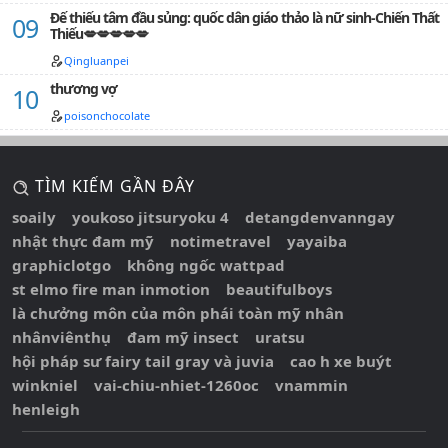
Đế thiếu tâm đầu sủng: quốc dân giáo thảo là nữ sinh-Chiến Thất
Thiếu💋💋💋💋💋
Qingluanpei
thương vợ
poisonchocolate
TÌM KIẾM GẦN ĐÂY
soaily
youkoso jitsuryoku 4
detangdenvanngay
nhật thực đam mỹ
notimetravel
yayaiba
graphiclotgo
không ngốc wattpad
st elmo fire man inmotion
beautifulboys
là chưởng môn của môn phái toàn mỹ nhân
nhânviênthụ
đam mỹ insect
uratsu
hội pháp sư fairy tail gray và juvia
cao h xe buýt
winkniel
vai-chiu-nhiet-1260oc
vnammin
henleigh