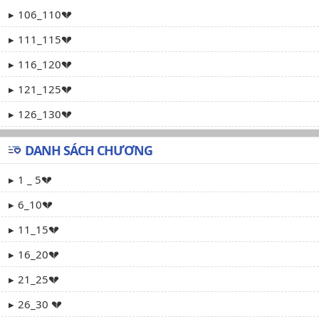
106_110💔
111_115💔
116_120💔
121_125💔
126_130💔
DANH SÁCH CHƯƠNG
1 _ 5💔
6_10💔
11_15💔
16_20💔
21_25💔
26_30 💔