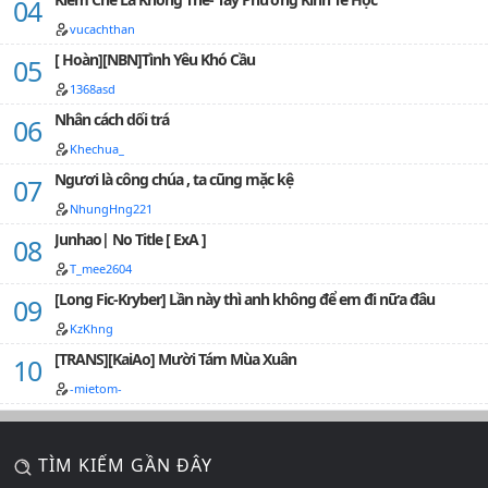
vucachthan
[ Hoàn][NBN]Tình Yêu Khó Cầu
1368asd
Nhân cách dối trá
Khechua_
Ngươi là công chúa , ta cũng mặc kệ
NhungHng221
Junhao| No Title [ ExA ]
T_mee2604
[Long Fic-Kryber] Lần này thì anh không để em đi nữa đâu
KzKhng
[TRANS][KaiAo] Mười Tám Mùa Xuân
-mietom-
TÌM KIẾM GẦN ĐÂY