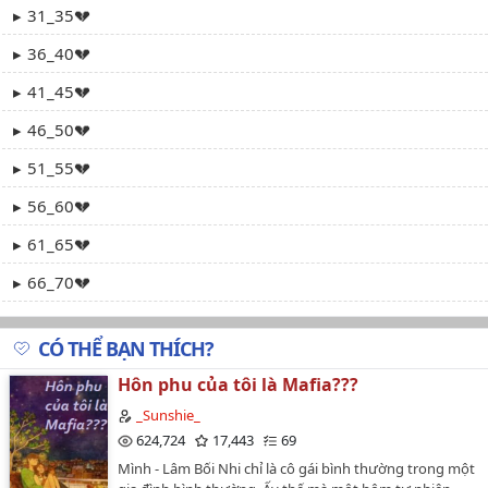
31_35💔
36_40💔
41_45💔
46_50💔
51_55💔
56_60💔
61_65💔
66_70💔
71_75💔
CÓ THỂ BẠN THÍCH?
76_80💔
Hôn phu của tôi là Mafia???
81_85💔
_Sunshie_
86_90💔
624,724
17,443
69
Mình - Lâm Bối Nhi chỉ là cô gái bình thường trong một
91_95💔