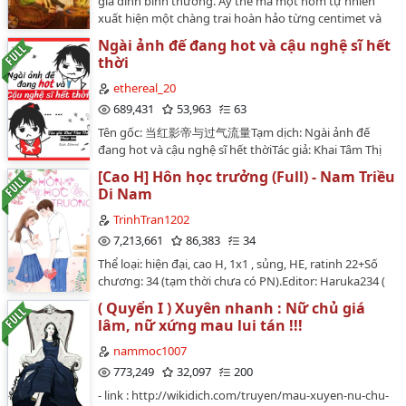
gia đình bình thường. Ấy thế mà một hôm tự nhiên
xuất hiện một chàng trai hoàn hảo từng centimet và
96_100💔
nói là hôn phu của mình . Mà mình đâu biết anh ta là
Ngài ảnh đế đang hot và cậu nghệ sĩ hết
101_105💔
trùm Mafia có tiếng tăm lừng lẫy. Haizz rồi mình sẽ ra
thời
sao đây??? Mong các bạn theo dõi…
106_110💔
ethereal_20
689,431
53,963
63
111_115💔
Tên gốc: 当红影帝与过气流量Tạm dịch: Ngài ảnh đế
116_120💔
đang hot và cậu nghệ sĩ hết thờiTác giả: Khai Tâm Thị
Phúc Ma || 开心是福嘛Dịch: EtherealThể loại: Giới giải
[Cao H] Hôn học trưởng (Full) - Nam Triều
121_125💔
trí, ngọt ngào, niên thượngSố chương: 58 chương + 3
Di Nam
ngoại truyệnNguồn raw: Tấn GiangTình trạng bản gốc:
126_130💔
Đã hoàn thànhTiến độ bản dịch: Đã hoàn thành-----------
TrinhTran1202
-----------------------------Bản dịch chưa được sự cho phép
7,213,661
86,383
34
của tác giả và được làm dưới hình thức phi lợi nhuận,
Thể loại: hiện đại, cao H, 1x1 , sủng, HE, ratinh 22+Số
vui lòng không mang ra nơi khác ngoài WordPress
chương: 34 (tạm thời chưa có PN).Editor: Haruka234 (
Ethereal và Wattpad ethereal_20…
ta chỉ re - up thôi nhen). Nguồn : Cung Quảng Hằng.
( Quyển I ) Xuyên nhanh : Nữ chủ giá
Đây là một câu chuyện tình yêu ngọt ngào và cuồng
lâm, nữ xứng mau lui tán !!!
nhiệt.Ôi trời ơi! Học trưởng mà mình thầm yêu mến thì
ra cũng thích mình.Mình phải làm thế nào đây? Dĩ
nammoc1007
nhiên là phải tiếp nhận. Dĩ nhiên là phải tiếp nhận
773,249
32,097
200
rồi.Thật ngại quá
- link : http://wikidich.com/truyen/mau-xuyen-nu-chu-
đi...~~********************Warning: cấm trẻ em vị