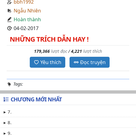
bbh1992
Ngẫu Nhiên
Hoàn thành
04-02-2017
NHỮNG TRÍCH DẪN HAY !
179,366
lượt đọc
/
4,221
lượt thích
Yêu thích
Đọc truyện
Tags:
CHƯƠNG MỚI NHẤT
7.
8.
9.