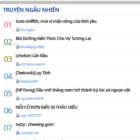
cô như ngày nào, bí mật thân phận của cô dần hé lộ,
chuyện tình của hai người chính thức bắt đầu.P/s: Đây
TRUYỆN NGẪU NHIÊN
là tác phẩm đầu tay của mình mong mọi người ủng
hộ…
Guts-Griffith, mùi vị mặn nồng của tình yêu.
SeongJivi
Bồi Dưỡng Kiến Thức Cho Vợ Tương Lai
NinaNguyn089
(choker) Lần Đầu
xinhyeucuaanh
[Taekook]Lụy Tình
Taegukie95
[NP/Song] Dầu mỡ thẳng nam trở thành ký túc xá ngoạn vật
nguyetlinh978
NỖI CÔ ĐƠN MẤY AI THẤU HIỂU
user18377377
txtzy ; chewing gum
rocoberriez