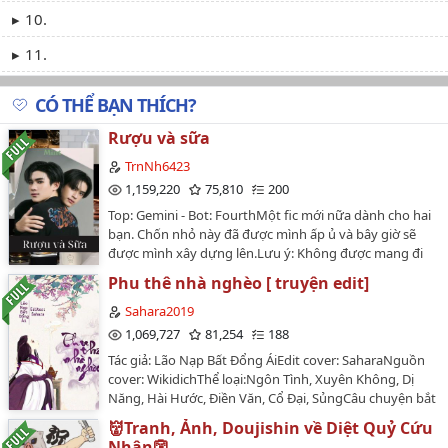
10.
11.
CÓ THỂ BẠN THÍCH?
Rượu và sữa
TrnNh6423
1,159,220
75,810
200
Top: Gemini - Bot: FourthMột fic mới nữa dành cho hai
bạn. Chốn nhỏ này đã được mình ấp ủ và bây giờ sẽ
được mình xây dựng lên.Lưu ý: Không được mang đi
hoặc chuyển ver khi chưa có sự cho phép của tác giả.…
Phu thê nhà nghèo [ truyện edit]
Sahara2019
1,069,727
81,254
188
Tác giả: Lão Nạp Bất Đổng ÁiEdit cover: SaharaNguồn
cover: WikidichThể loại:Ngôn Tình, Xuyên Không, Dị
Năng, Hài Hước, Điền Văn, Cổ Đại, SủngCâu chuyện bắt
đầu từ Lý Ỷ La vốn chỉ là một đại sư với chuyên môn
👹Tranh, Ảnh, Doujishin về Diệt Quỷ Cứu
chính là thêu thùa đó là hình ảnh trước mạt thế.Nhưng
Nhân👺