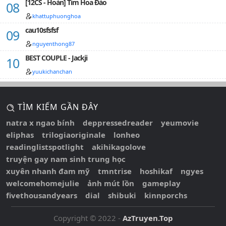
[12CS - Hoàn] Tim Hoa Đào
khattuphuonghoa
cau10sfsfsf
nguyenthong87
BEST COUPLE - Jackji
yuukichanchan
TÌM KIẾM GẦN ĐÂY
natra x ngao bính
deppressedreader
yeumovie
eliphas
trilogiaoriginale
lonheo
readinglistspotlight
akihikagolove
truyện gay nam sinh trung học
xuyên nhanh đam mỹ
tmntrise
hoshikaf
ngyes
welcomehomejulie
ảnh mút lồn
gameplay
fivethousandyears
dial
shibuki
kinnporchs
Copyright © 2022 -
AzTruyen.Top