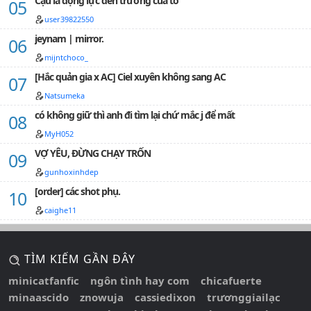
Cậu là động lực đến trường của tớ
không mang ra ngoài.Bản dịch phi thương mại vui
user39822550
lòng KHÔNG REUP, CHUYỂN VER…
jeynam | mirror.
mijntchoco_
[Hắc quản gia x AC] Ciel xuyên không sang AC
Natsumeka
có không giữ thì anh đi tìm lại chứ mắc j để mất
MyH052
VỢ YÊU, ĐỪNG CHẠY TRỐN
gunhoxinhdep
[order] các shot phụ.
caighe11
TÌM KIẾM GẦN ĐÂY
minicatfanfic
ngôn tình hay com
chicafuerte
minaascido
znowuja
cassiedixon
trươnggiailạc