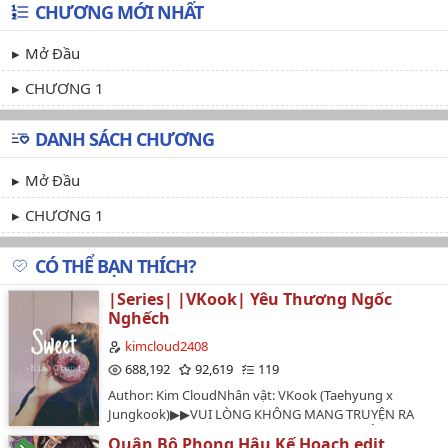
CHƯƠNG MỚI NHẤT
Mở Đầu
CHƯƠNG 1
DANH SÁCH CHƯƠNG
Mở Đầu
CHƯƠNG 1
CÓ THỂ BẠN THÍCH?
|Series| |VKook| Yêu Thương Ngốc
Nghếch
kimcloud2408
688,192
92,619
119
Author: Kim CloudNhân vật: VKook (Taehyung x
Jungkook)▶▶VUI LÒNG KHÔNG MANG TRUYỆN RA
KHỎI ĐÂY CŨNG NHƯ KHÔNG ĐƯỢC CHUYỂN VER
Quân Bộ Phong Hậu Kế Hoạch edit