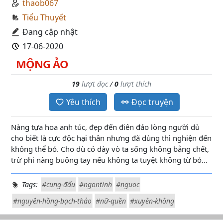
thaob067
Tiểu Thuyết
Đang cập nhật
17-06-2020
MỘNG ẢO
19
lượt đọc
/
0
lượt thích
Yêu thích
Đọc truyện
Nàng tựa hoa anh túc, đẹp đến điên đảo lòng người dù
cho biết là cực độc hại thân nhưng đã dùng thì nghiện đến
không thể bỏ. Cho dù có dày vò ta sống không bằng chết,
trừ phi nàng buông tay nếu không ta tuyệt không từ bỏ...
Tags:
#cung-đấu
#ngontinh
#nguoc
#nguyên-hồng-bạch-thảo
#nữ-quền
#xuyên-không