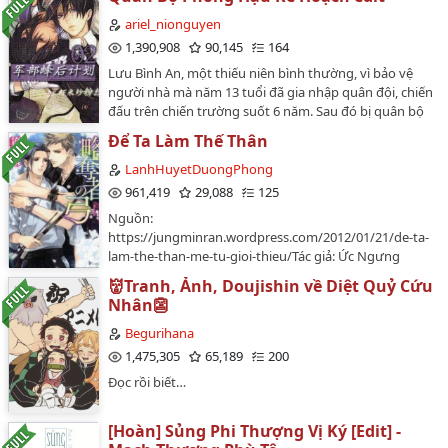
DƯỚI MỌI HÌNH THỨC. ◀◀…
ariel_nionguyen
1,390,908
90,145
164
Lưu Bình An, một thiếu niên bình thường, vì bảo vệ
người nhà mà năm 13 tuổi đã gia nhập quân đội, chiến
đấu trên chiến trường suốt 6 năm. Sau đó bị quân bộ
chọn làm "chuột bạch" thử nghiệm kế hoạch "Ong
Để Ta Làm Thế Thân
Chúa".Đã có "Ong Chúa", tất nhiên sẽ có "ong đực". Nơi
"ong đực" tụ tập nhiều nhất chính là Học Viện Quân Sự
LanhHuyetDuongPhong
Lục Quân Aliya.Thiếu niên bị cưỡng chế đưa vào
961,419
29,088
125
trường quân sự, lấy danh nghĩa "học tập", thực chất lại
Nguồn:
là ...…
https://jungminran.wordpress.com/2012/01/21/de-ta-
lam-the-than-me-tu-gioi-thieu/Tác giả: Ức Ngưng
MaiThể loại: cường cường, ích kỷ đầu đá công, thuần
👹Tranh, Ảnh, Doujishin về Diệt Quỷ Cứu
khiết linh hoạt thụ (trong quá khứ), ngược luyến tàn
Nhân👺
tâm, HETình trạng bản gốc: 129 chương + 1 phiên
ngoại hoànGiới thiệu.Bối cảnh của truyện tiếp nối với
Begurihana
Thế thân "rối", khi mà Tại Trung đã quay về Minh trang
1,475,305
65,189
200
đoàn tụ với Duẫn Hạo.Tuấn Tú ở lại Yên Vũ các làm Các
Đọc rồi biết…
chủ phu nhân "hữu danh vô thực"!Không những
không được hạnh phúc khi cam tâm tình nguyện trở
thành "cái bóng" của Tại Trung mà còn chịu tổn thương
[Hoàn] Sủng Phi Thượng Vị Ký [Edit] -
tận tâm can.Tuấn Tú sẽ làm gì để đối mặt với việc Hữu