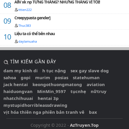
AllV xk np TỪNG THẲNG? NHƯNG THẲNG VÌ TÔI!
tttien222
Creepypasta gender]
Thuc383
Liệu ta có thể bên nhau
daylamuaha
TÌM KIẾM GẦN ĐÂY
dam my kinh di
h tục nặng
sex gay slave dog
sahoa
gopi
murim
posias
statehuman
jack hentai
keongothuongmatong
aviation
haiduongvan
MinMin_9597
tụcnhẹ
nữtruy
nhatchihuuai
hentai 3p
mystupidhorribleassdrawing
vịt hóa thiên nga phiên bản tranh vẽ
bax
Copyright © 2022 -
AzTruyen.Top