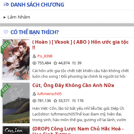
DANH SÁCH CHƯƠNG
Lảm Nhảm
CÓ THỂ BẠN THÍCH?
( Hoàn ) [ Vkook ] { ABO } Hôn ước gia tộc
!!
Po_8398
755,484
44,874
39
Cái hôn ước gia tộc chết tiệt khiến cậu hận không chết
luôn cho xong ! Đối phương lại chính là người từ hồi
nhỏ mà cậu ghét nhất . Thế nhưng rồi chuyện gì cũng
Cút, Ông Đây Không Cần Anh Nữa
tới , hắn ta chính là cướp mất lần đầu tiên của cậu .
Không những thế còn bị đánh dấu , Omega sợ nhất
luftmensch05
chính là bị đánh dấu . Cậu chỉ muốn dành cho người
781,136
33,571
176
mình yêu thôi . Đáng ghét , tại sao hắn ta lại ác độc đến
Hán Việt: Cổn, lão tử bất yếu nhĩ liễuTác giả: Diệp Ức
thế !!! Hu hu hu !!! Truyện : Hôn ước gia tộc ( Vkook ) [
LạcEditor: luftmensch05Thể loại: Đam mỹ, hiện đại,
ABO ] Mình là Seo , mong mọi người ủng hộ nha . Nhớ
trọng sinh, hào môn thế gia, gương vỡ lại lành, vườn
mỗi chương cho mình một sao , cho nó hạnh phúc khi
trường, tra công tiện thụ, tiểu bạch, ngược tra, sinh tử
mà đi ngủ . Yêu mọi người nhiều !!!! < 3Truyện viết từ
{DROP} Công Lược Nam Chủ Hắc Hoá -
văn, 1x1, HE.Độ dài: 166 chương + 11 phiên
những năm chập chững nên ai muốn đọc thì cứ đọc ,