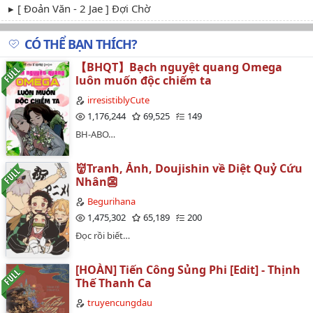
[ Đoản Văn - 2 Jae ] Đợi Chờ
CÓ THỂ BẠN THÍCH?
【BHQT】Bạch nguyệt quang Omega
luôn muốn độc chiếm ta
irresistiblyCute
1,176,244
69,525
149
BH-ABO…
👹Tranh, Ảnh, Doujishin về Diệt Quỷ Cứu
Nhân👺
Begurihana
1,475,302
65,189
200
Đọc rồi biết…
[HOÀN] Tiến Công Sủng Phi [Edit] - Thịnh
Thế Thanh Ca
truyencungdau