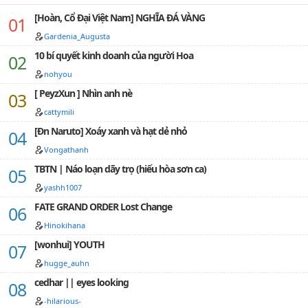
NHÂN VẬT QUÁ NẶNG! TRONG TẦM GIỚI HẠN!!!…
[Hoàn, Cổ Đại Việt Nam] NGHĨA ĐÁ VÀNG
Gardenia_Augusta
10 bí quyết kinh doanh của người Hoa
nohyou
[ PeyzXun ] Nhìn anh nè
cattymili
[Đn Naruto] Xoáy xanh và hạt dẻ nhỏ
Vongathanh
TBTN | Náo loạn dãy trọ (hiếu hòa sơn ca)
yashh1007
FATE GRAND ORDER Lost Change
Hinokihana
[wonhui] YOUTH
hugge_auhn
cedhar || eyes looking
-hilarious-