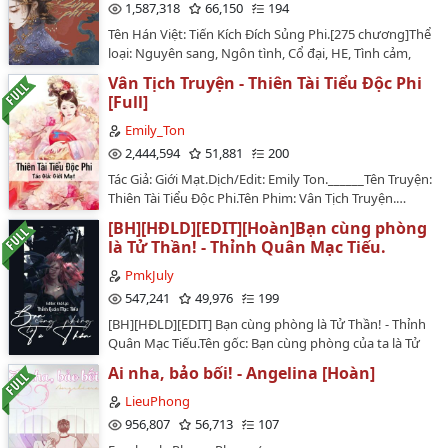
1,587,318
66,150
194
Tên Hán Việt: Tiến Kích Đích Sủng Phi.[275 chương]Thể
loại: Nguyên sang, Ngôn tình, Cổ đại, HE, Tình cảm,
Trọng sinh, Cung đấu, Cung đình hầu tước.Edit: Team
Vân Tịch Truyện - Thiên Tài Tiểu Độc Phi
Lãnh cung.Người phụ trách: Chiêu Hoàng Thái phiVĂN
[Full]
ÁNHậu cung của Đại Tần, chia làm ba thế lực. Thế gia,
Thái hậu, Hoàng thượng, không ai nhường ai.Kiếp
Emily_Ton
trước Thẩm Vũ là Chiêu nghi được vô vàn sủng ái, lại
2,444,594
51,881
200
kính cẩn nghe theo lương đức, phí công làm người
Tác Giả: Giới Mạt.Dịch/Edit: Emily Ton.______Tên Truyện:
tốt.Trước khi chết, nàng mới biết rằng, ẩn nhẫn và hiền
Thiên Tài Tiểu Độc Phi.Tên Phim: Vân Tịch Truyện.…
đức cũng không nhất định có thể sống lâu được.Đời
này, nàng muốn sủng quan hậu cung, nhất chi độc
[BH][HĐLD][EDIT][Hoàn]Bạn cùng phòng
tú!Văn án tóm gọn một câu: Con đường phản công
là Tử Thần! - Thỉnh Quân Mạc Tiếu.
của sủng phi hung tàn cuồng bá.*Nhất chi độc tú (一枝
PmkJuly
独秀): Chỉ có 1 cây nở hoa. Đây là 1 thành ngữ Trung
547,241
49,976
199
Quốc, ngụ ý dùng để chỉ người giỏi xuất chúng.Lịch up
truyện: 19h - 24h từ thứ hai đến thứ sáu hàng tuần.…
[BH][HĐLD][EDIT] Bạn cùng phòng là Tử Thần! - Thỉnh
Quân Mạc Tiếu.Tên gốc: Bạn cùng phòng của ta là Tử
Thành! Đổi thành: Bạn cùng phòng là Tử Thần!Tác giả:
Ai nha, bảo bối! - Angelina [Hoàn]
Thỉnh Quân Mạc Tiếu.Thể loại: BHTT, Hiện đại, linh dị
ma quái, bắt ma, hài hước và vân vân mây mây...Tình
LieuPhong
trạng bản raw: 245c chính 3c phiên ngoại tổng 248c (Đã
956,807
56,713
107
hoàn.!)Tình trạng edit: Tùy hứng.Edit: Mị.Không có thói