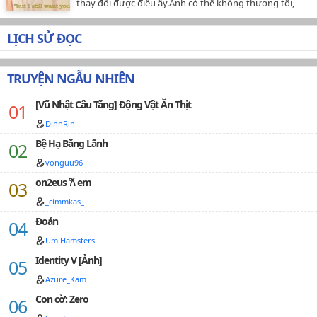
thay đổi được điều ấy.Anh có thể không thương tôi,
nhưng không thể ngăn cản tôi yêu
anh.~~~~~~~~~~~~~~~~~Yêu Taehyung , Jungkook bị
LỊCH SỬ ĐỌC
hiểu lầm , bị thương tổn.Nhưng cậu vẫn dứt khoát
dùng chính sinh mệnh của mình để loại bỏ kẻ có thể uy
hiếp đến Taehyung - bố vợ của anh .Nhưng mà số
TRUYỆN NGẪU NHIÊN
mệnh của cậu thật "đặc biệt".Chẳng những không chết
mà linh hồn còn 'ở nhờ' trong thân thể của người
[Vũ Nhật Câu Tăng] Động Vật Ăn Thịt
khác!Ha ha, như vậy cậu đã hoàn toàn có được 'cuộc
sống mới' rồi...Lần này cậu quyết tâm không còn
DinnRin
vướng bận gì nữa đến Taehyung nữa, quên đi tất cả
Bệ Hạ Băng Lãnh
đau khổ trong quá khứ, làm lại cuộc đời.…
vonguu96
on2eus 𐙚 em
_cimmkas_
Đoản
UmiHamsters
Identity V [Ảnh]
Azure_Kam
Con cờ: Zero