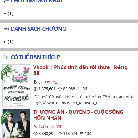
CHƯƠNG MỚI NHẤT
(1)
DANH SÁCH CHƯƠNG
(1)
CÓ THỂ BẠN THÍCH?
Vkook | Phúc tinh đến rồi thưa Hoàng
đế
_iamwoo_
1,375,601
83,968
86
[Đã hoàn] Xuyên không, tôi bị Hoàng đế doạ trảm mỗi
ngày.© written by woo (_iamwoo_)…
THƯỢNG ẨN - QUYỂN 3 - CUỘC SỐNG
HÔN NHÂN
CatherineV3
3,338,899
113,074
104