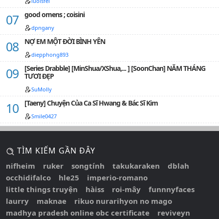
luoisfei
good omens ; coisini
dpngany
NỢ EM MỘT ĐỜI BÌNH YÊN
diepphong893
[Series Drabble] [MinShua/XShua,... ] [SoonChan] NĂM THÁNG
TƯƠI ĐẸP
SuMolly
[Taeny] Chuyện Của Ca Sĩ Hwang & Bác Sĩ Kim
Smile0427
TÌM KIẾM GẦN ĐÂY
nifheim
ruker
songtính
takukaraken
dblah
occhidifalco
hle25
imperio-romano
little things truyện
hàiss
roi-mây
funnnyfaces
laurry
maknae
rikuo nurarihyon no mago
madhya pradesh online obc certificate
reviveyn