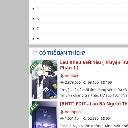
I
N
C
H
CÓ THỂ BẠN THÍCH?
Lều Khều Biết Yêu ( Truyện Tra
Phần 1 ]
AnhMari
2,873,656
93,150
199
Truyện kể về mối tình đáng yêu giữa cô 
1m8 và chàng trai thấp hơn cô 10cm Na
chuẩn soái ca còn nữ chính thì ....nhưn
[BHTT] EDIT - Lão Bà Ngươi T
đây sẽ là một bộ truyện rất hay mọi ng
đón xem nhé ❤ #nguồn:shopquatangon
nohope88
Dichthuatviettrung- Vote ủng hộ mình n
1,051,154
52,885
90
maiiu💗…
Tác giả: Vạn Ngôn Không Đáng Một Khố