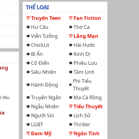
THỂ LOẠI
Truyện Teen
Fan Fiction
Hư Cấu
Thơ Ca
Viễn Tưởng
Lãng Mạn
ChickLit
Hài Hước
Bí Ẩn
Kinh Dị
Cổ Điển
Phiêu Lưu
ang
Siêu Nhiên
Tâm Linh
Phi Tiểu
Hành Động
Thuyết
Truyện Ngắn
Ma Cà Rồng
t đầu
Ngẫu Nhiên
Tiểu Thuyết
ủa
Người Sói
Lịch Sử
LGBT
Thriller
Đam Mỹ
Ngôn Tình