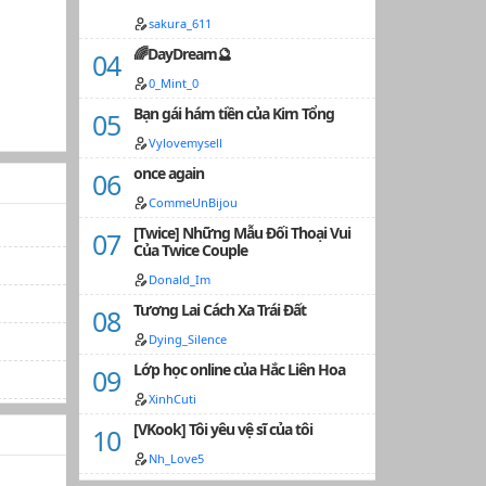
sakura_611
🌈DayDream🔮
0_Mint_0
Bạn gái hám tiền của Kim Tổng
Vylovemysell
once again
CommeUnBijou
[Twice] Những Mẫu Đối Thoại Vui
Của Twice Couple
Donald_Im
Tương Lai Cách Xa Trái Đất
Dying_Silence
Lớp học online của Hắc Liên Hoa
XinhCuti
[VKook] Tôi yêu vệ sĩ của tôi
Nh_Love5