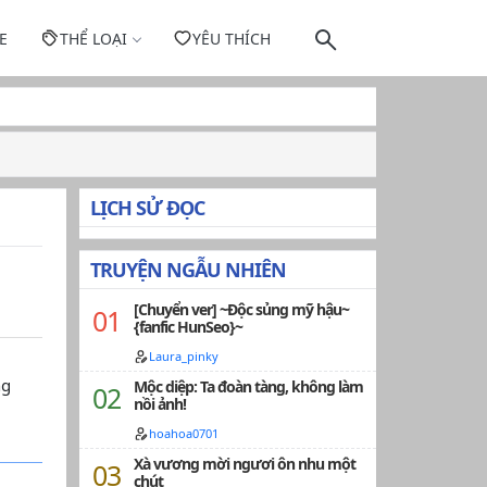
E
THỂ LOẠI
YÊU THÍCH
LỊCH SỬ ĐỌC
TRUYỆN NGẪU NHIÊN
[Chuyển ver] ~Độc sủng mỹ hậu~
{fanfic HunSeo}~
Laura_pinky
ng
Mộc diệp: Ta đoàn tàng, không làm
nồi ảnh!
hoahoa0701
Xà vương mời ngươi ôn nhu một
chút