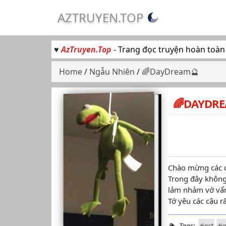
AZTRUYEN.TOP
♥
AzTruyen.Top
- Trang đọc truyện hoàn toàn
Home
/
Ngẫu Nhiên
/
🌈DayDream🔮
🌈DAYDRE
Chào mừng các c
Trong đây không
lảm nhảm vớ vẩ
Tớ yêu các cậu rấ
Tags:
#art
#a