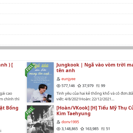
nh ) [
Jungkook | Ngã vào vòm trời m
tên anh
eunjyee
577,146
37,979
99
gái cao
Tình yêu của hai kẻ thống khổ và cô đơn.Bắ
m chính thì
viết: 4/8/2021Hoàn: 22/12/2021…
g hứa hẹn
hật Bổng
[Hoàn/VKook] [H] Tiểu Mỹ Thụ C
ười cùng
Kim Taehyung
line
hé !! 💗
donv1995
3,148,865
163,985
51
i