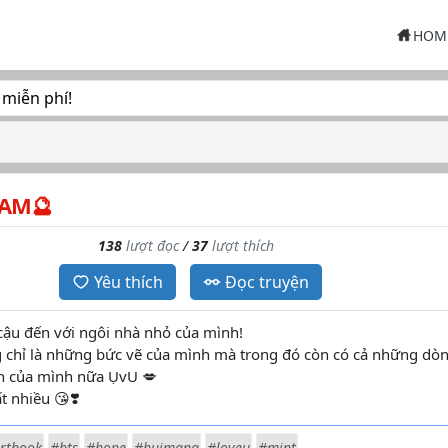
HOM
 miễn phí!
AM🔮
138
lượt đọc
/
37
lượt thích
Yêu thích
Đọc truyện
ậu đến với ngôi nhà nhỏ của mình!
 chỉ là những bức vẽ của mình mà trong đó còn có cả những dò
n của mình nữa ỤvU 💋
t nhiều 😘❣️
rtbook
#bts
#hope
#huimang
#loveu
#mint