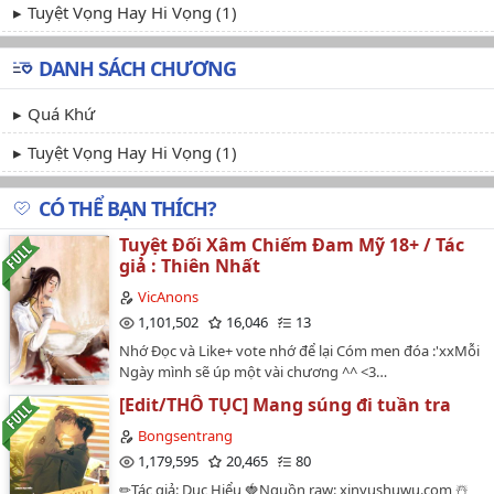
Tuyệt Vọng Hay Hi Vọng (1)
DANH SÁCH CHƯƠNG
Quá Khứ
Tuyệt Vọng Hay Hi Vọng (1)
CÓ THỂ BẠN THÍCH?
Tuyệt Đối Xâm Chiếm Đam Mỹ 18+ / Tác
giả : Thiên Nhất
VicAnons
1,101,502
16,046
13
Nhớ Đọc và Like+ vote nhớ để lại Cóm men đóa :'xxMỗi
Ngày mình sẽ úp một vài chương ^^ <3…
[Edit/THÔ TỤC] Mang súng đi tuần tra
Bongsentrang
1,179,595
20,465
80
✏Tác giả: Dục Hiểu 🍓Nguồn raw: xinyushuwu.com ☃️