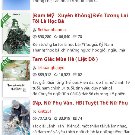
không che, cân nhắc trước khi đọc!…
[Đam Mỹ - Xuyên Không] Đến Tương Lai
Tôi Là Học Bá
Bethaonhanma
890,280
66,840
70
Đến tương lai tôi là học bá (*)Tác giả: Kỷ Nam
Thành(*học bá: chỉ những người học giỏi, ngầu, mà
người ta chỉ có thể nhìn mà không thể theo được, hay
Tam Giác Mùa Hè ( Liệt Đồ )
có thể cho là hotboy học đường, và có n fan theo
=)))Thể loại: xuyên đến tương lai, đồng nhân Kiếm Tam,
lizhuangbaoyu
môn phái Trường Ca môn, có cơ giáp, công thụ đều
889,512
16,523
62
cường, công sủng thụ, 1×1, HE, chủ thụ.Edit: Thủy Lưu
Tác giả : Giải TốngThể loại: Hiện đại, đô thị, nữ chính 19
LyVăn ánỞ thế kỷ 21, Mạc Vấn chỉ là một chàng trai ba
tuổi, nam chính 31 tuổi, tình yêu duy nhất cả
không* chơi nhân vật môn phái Trường Ca trong
đờiChuyển ngữ: Tũn CòiĐộ dài: 56 chương + 5 phiên
game Kiếm Tam, đột nhiên một ngày cậu xuyên đến
ngoạiNhân vật chính: Tần Liệt, Từ ĐồTừ Đồ đã gây ra
Trái Đất một ngàn năm sau. Là một người dùng đàn cổ
(Np, Nữ Phụ Văn, HĐ) Tuyệt Thế Nữ Phụ
họa khiến cho Từ Việt Hải ném cô vào nơi thâm sơn
Skill (thi triển kỹ năng), Mạc Vấn nhìn cơ giáp gần đó
cùng cốc, mong có người dạy dỗ đưa cô về với chính
kin0251
chỉ cần dùng một đấm đã tạc một cái hố to đùng trên
đạo.Từ Đồ cô vốn dĩ không sợ trời cũng chẳng sợ
707,372
33,919
74
đất, cảm thấy áp lực thật lớn...(*không tiền, không
đất...mãi cho đến lúc cô gặp Tần Liệt.Về tên truyện:Tên
nhà, không xe... ta đoán vậy)Tại sao phía Bắc là sói,
Tác giả: Lãnh Hàn ThiênCô, một thiên tài về âm nhạc,
gốc của truyện là 'Liệt Đồ' như cái tên ban đầu mình
phía Nam lại trở thành chó đông lạnh? Cái điện thoại di
cô đam mê và yêu thích nhất chính là những tiếng đàn
để. Nhưng vì đã có nhà edit trước nên mình đổi lại một