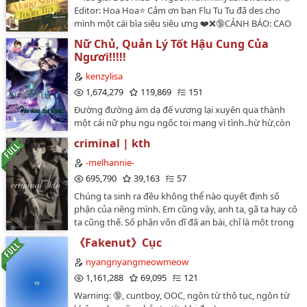
Editor: Hoa Hoa⭐️ Cảm ơn bạn Flu Tu Tu đã des cho
mình một cái bìa siêu siêu ưng ❤️❌🔞CẢNH BÁO: CAO
H, THÔ TỤC, CÓ TÌNH TIẾT BỤNG BỰ PLAY, Song Tính
Nữ Chủ, Quản Lý Tốt Hậu Cung Của
TRUYỆN EDIT CHƯA CÓ SỰ ĐỒNG Ý CỦA TÁC GIẢ🔥1x1,
Ngươi!!!!!
Đội trưởng đội cảnh sát đặc nhiệm cao lãnh sau dâm
đãng thụ x cảnh sát cấp dưới phúc hắc công, cảnh sát
kenzylisa
đặc nhiệm, niên thượng, truyện chủ yếu là H, logic gì
1,674,279
119,869
151
đó xin hãy bỏ qua ❌Ngay từ chương 1 đã mang thai
Đường đường ám dạ đế vương lại xuyên qua thành
nhưng là con của anh công nha, mọi người yên tâm
một cái nữ phụ ngu ngốc toi mạng vì tình..hừ hừ,còn
không ngược, H ngập mặt, thô tục 🤪Editor không biết
lâu nhé,Dạ Tuyết cô đây xinh đẹp chớ không có bị
tiếng Trung, edit theo tools nên sai sót nhiều, mong
criminal | kth
ngu..Nữ chủ hậu cung,tránh xa ta ra tốt sao.êu nữ
mọi người bỏ qua…
chủ,quản lí tốt nam nhân của ngươi,cứ theo ta tò tò là
-melhannie-
sao..A uy...xùy xùy.Cảm ơn nàng phuonglink9 đã
695,790
39,163
57
design cho ta ảnh bìa,ai mang truyện ta đi,vui lòng giữ
Chúng ta sinh ra đều không thể nào quyết định số
nguyên ảnh bìa sẵn có,chân thành cảm ơn.…
phận của riêng mình. Em cũng vậy, anh ta, gã ta hay cô
ta cũng thế. Số phận vốn dĩ đã an bài, chỉ là một trong
số chúng ta muốn đảo ngược chúng mà thôi. Thế
《Fakenut》Cục
nhưng, dù là số phận, hay định mệnh trái ngang, thì
Kim Taehyung tôi cả đời này cũng đều dung túng cho
nyangnyangmeowmeow
em.…
1,161,288
69,095
121
Warning: 🔞, cuntboy, OOC, ngôn từ thô tục, ngôn từ