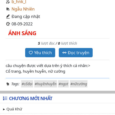
b_hnk_l
Ngẫu Nhiên
Đang cập nhật
08-09-2022
ÁNH SÁNG
5
lượt đọc
/
0
lượt thích
Yêu thích
Đọc truyện
câu chuyện được viết dựa trên ý thích cá nhân:>
Cổ trang, huyền huyễn, nữ cường
Tags:
#cổđại
#huyềnhuyễn
#ngọt
#nữcường
CHƯƠNG MỚI NHẤT
Quá Khứ