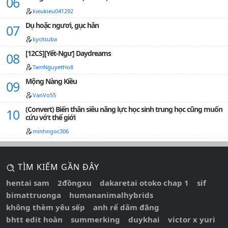
kieukieu041292
Dụ hoặc ngươi, gục hắn
kyotsuba
[12CS][Yết-Ngư] Daydreams
TamNguyetHo8
Mộng Nàng Kiều
VanVo55
(Convert) Biến thân siêu năng lực học sinh trung học cũng muốn
cứu vớt thế giới
minhngoc306
TÌM KIẾM GẦN ĐÂY
hentai sam
2đồngxu
dakaretai otoko chap 1
sif
bimattruonga
humananimalhybrids
không thèm yêu sếp
anh rể dâm đãng
bhtt edit hoàn
summerking
duykhai
victor x yuri