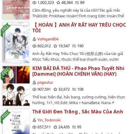
thành một tướng quân tài ba nổi danh khắp đại
1,002,323
48,384
89
lục.Nhưng đằng sau những biến chuyển của người
Cấm động, yêu nghiệt này là của tôi!!!Tác giả: Hắc
con gái ấy luôn có sự hiện diện của ba người.Một
ThấtEdit: PmkRaw: Hoàn!!Tình trạng Edit: Hoàn.Thể
người cùng nàng kề vai sát cánh, chia ngọt sẻ bùi suốt
loại: oan gia hoan hỉ,giới giải trí, ngọt văn.
bao tháng năm gian khổ.Một người cao ngạo, cố chấp,
【 HOÀN 】ANH ẤY RẤT HAY TRÊU CHỌC
~~~~~~~~~Lâm Thi Dĩnh đã từng có một mục tiêu mỹ
nhưng luôn thấu hiểu và cảm thông.Còn một người lại
TÔI
lệ.Đó chính là đem Hàn Duẫn Nghiên đạp ở dưới
sâu thâm khó dò, ẩn dưới vẻ ngoài bất cần phóng
chân!!Hiện tại cô có một mục tiêu vĩ đại hơn.Chính là
VoNgan804
đãng.Bị cuốn trong vòng xoáy của những mưu mô,
đem Hàn Duẫn Nghiên áp ở dưới thân.Chờ chút!! Cô
602,012
19,547
190
tranh đoạt, quyền lực và thù hận, không ai biết số
vừa nhìn thấy cái gì đó!!Người phụ nữ đứng như
phận mình sẽ đi đâu về đâu, nhưng có một điều đứng
Anh Ấy Rất Hay Trêu Chọc Tôi (他那么撩) của tác giả
không xương kia là ai??Còn người cười như bị động
vững trong trái tim của Sở Kiều: nàng sẽ luôn trung
Khúc Tiểu Khúc, thuộc thể loại thanh xuân, vườn
kinh kia là ai??Tất cả mọi người CẤM động, yêu nghiệp
thành với tín ngưỡng của bản thân mình.…
trường kể về Tần Tình nữ sinh mới chuyển trường.
này là của tôi!!~~~~~~~Đại minh tinh vs tiếp viên hàng
KIM BÀI ĐẢ THỦ - Phao Phao Tuyết Nhi
Trong ngày đầu tiên học Tần Tình vô tình vướng vào
không.Giả tạo Nữ Thần siêu ngạo kiều vs Siêu cấp bá
[Dammei] (HOÀN CHÍNH VĂN) (HAY)
một cuộc đánh nhau đã được hẹn trước, với sự thông
đạo Nữ VươngDiễn chính; Lâm Thi Dĩnh, Hàn Duẫn
minh và nhanh nhạy của mình cô đã dùng kế cứu học
piqpuluz
Nghiên.~~~~~~~~~~~~Truyện được up song song với
trưởng đang bị bao vây bởi những kẻ khác.Thật không
907,591
32,672
108
Bách Gia Trang
ngờ rằng học trưởng lại là Văn Dục Phong đại ca của
http://www.bachgiatrang.com/showthread.php?
Thể loại: hiện đại, hắc bang, cường cường, hiện thực
trường khiến người người nghe thấy đều phải né
t=3077…
hướng, 1×1, HE.Edit: Mika + NanaBeta: Nana📌
tránh vì khiếp sợ.Chuyện Anh Ấy Rất Hay Trêu Chọc Tôi
https://bachhoacac.wordpress.com/2014/02/05/kim-
bắt đầu khi học trưởng từ lúc nào đó mà cảm thấy có
Thế Giới Đen Trắng , Sắc Màu Của Anh
bai-da-thu-phao-phao-tuyet-nhiTruyện Kim Bài Đả Thủ
thiện cảm với Tần Tình, trong mắt anh cô nàng là nữ
của tác giả Phao Phao Tuyết Nhi là câu chuyện nói về
Yin_Todoroki
sinh vô cùng thú vị và khá hiền lành nhưng lại rất
thế giới ngầm xã hội đen. Nhân vật của chúng ta là
657,511
24,435
95
thông minh.Điều này đã thôi thúc anh tìm nhiều cơ hội
những đại ca xã hội đen nắm trên tay quyền lực sinh
để tìm cận và anh luôn chọn cách trêu chọc Tần Tình để