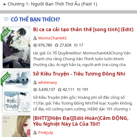
Chương 1: Người Bạn Thời Thơ Ấu (Past 1)
CÓ THỂ BẠN THÍCH?
Bị ca ca cải tạo thân thể [song tính] (Edit)
MomoChan643
976,780
27,828
17
tác giả: Úc Tổ Quyềneditor: Momochan643Chung Văn
Thanh cho rằng Chung Văn Thịnh luôn luôn khinh
thường cậu. Ai ngờ hắn ta, người anh trai cùng cha
khác mẹ này lại đem cậu ném lên giường, đem tiểu
Sở Kiều Truyện - Tiêu Tương Đông Nhi
huyệt của cậu khai bao, khi cậu khóc lóc khẩn cầu, hắn
lại nói cho cậu: thân thể cậu thuộc về hắn." Em là em
whitenavy
trai của ta.Chúng ta chảy cùng dòng máu.Đôi mắt em
3,439,137
42,111
191
là của ta.Đôi môi em thuộc về ta.Thân thể em cũng là
Sở Kiều Truyện (tên gốc: Hoàng phi sở đặc công số
của ta." Bảo bối, em chỉ thuộc về ta Truyện này còn có
11)Tác giả: Tiêu Tương Đông NhiThể loại: Xuyên không,
tên là " Tham niệm "tình trạng edit: hoànlink nguồn qt :
cổ đại, nữ cường nam cường, HEĐộ dài: 191 chương +
https://wikidich.com/truyen/tham-niem-song-tinh-
13 ngoại truyệnChuyển ngữ: whitenavyBeta:
WVGvFO8h7AR2HCZicp: bá đạo chiếm hữu dục cường
[BHTT][Hiện Đại][Edit-Hoàn]Cấm ĐỘNG,
NâuNguồn: thuynguyetdai.com[Nội dung giản lược]Từ
công X dễ mềm lòng tha thứ công song tính thụ…
Yêu Nghiệt Này Là Của Tôi!!
một đặc công trong sở tình báo trở thành một nô lệ
thời phong kiến.Từ một nô lệ thời phong kiến trở
PmkJuly