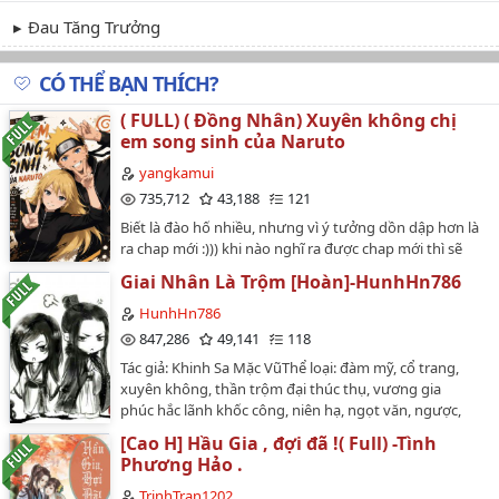
Đau Tăng Trưởng
CÓ THỂ BẠN THÍCH?
( FULL) ( Đồng Nhân) Xuyên không chị
em song sinh của Naruto
yangkamui
735,712
43,188
121
Biết là đào hố nhiều, nhưng vì ý tưởng dồn dập hơn là
ra chap mới :))) khi nào nghĩ ra được chap mới thì sẽ
viết thôi :)) .nội dung tóm tắt trước khi xuyên : Một cô
Giai Nhân Là Trộm [Hoàn]-HunhHn786
nàng ăn mặc như tomboy , hay mặc đồ xộc xệch khi ở
nhà, khuôn mặt thanh tú. Hay kiếm chuyện đánh nhau
HunhHn786
liên tục khi bực bội, vào một ngày mưa tầm tã , cô ấy bị
847,286
49,141
118
một du côn tập kích giữa đường. cô bất chấp đánh hết
Tác giả: Khinh Sa Mặc VũThể loại: đàm mỹ, cổ trang,
bọn chúng, cuối cùng thương tích đầy mình, cô cố
xuyên không, thần trộm đại thúc thụ, vương gia
gắng chạy thoát khỏi bọn chúng. khi đến cây cầu, cô bị
phúc hắc lãnh khốc công, niên hạ, ngọt văn, ngược,
chặn hết hai đường, cô không còn đường lui nên đành
hài, H, 1×1, HE.Nhân vật: Hàn Vận x Hiên Viên HủCặp
nhảy xuống sông chảy xiết. .....Ngày viết : 14 / 5 / 2018
[Cao H] Hầu Gia , đợi đã !( Full) -Tình
phụ: Lam Tuyết x Tà Thiên ViêmTình trạng: 113
Ngày hoàn thành : 24/07/2018…
Phương Hảo .
chương + PN Giai nhân thế nhưng lại làm trộm. Đây
là chuyện về một đại thúc xuyên qua thành một thần
TrinhTran1202