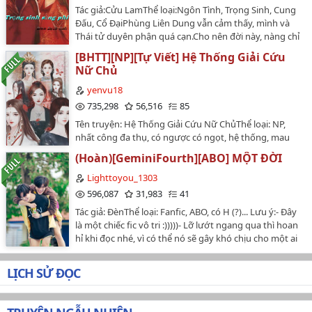
bàn chăm chú xem số liệu. Nghe thấy có người gọi
hắn.""Trên thực tế, hắn không có tới.""Hắn không tới,
Tác giả:Cửu LamThể loại:Ngôn Tình, Trọng Sinh, Cung
giáo sư Kỷ, anh quay đầu lại nhìn, ánh mắt lạnh lùng
ngay cả từ hôn cũng không tới, đúng là tên đê tiện
Đấu, Cổ ĐạiPhùng Liên Dung vẫn cảm thấy, mình và
trong trẻo xẹt qua, dừng trên mặt Thích Niên trong
thiếu đạo đức!""Hắn nhất định sẽ gặp báo
Thái tử duyên phận quá cạn.Cho nên đời này, nàng chỉ
một cái chớp mắt rồi hỏi: Người nhà của ai? Không
ứng!"____________________Bác sĩ chỉnh dung xuyên
nghĩ không bạc đãi bản thân, ăn tốt uống tốt ngủ tốt,
phận sự miễn vào.Lúc trực ban nghỉ trưa, nghe đàn
[BHTT][NP][Tự Viết] Hệ Thống Giải Cứu
thành đại thiếu phế vật, cường thế quật khởi, thiên hạ
dành giụm tiền gửi cho người nhà cũng liền thỏa
em ca thán rằng giáo sư Kỷ quá không có tình người....
Nữ Chủ
khiếp sợ.____________________Méoo~: Bản edit được
mãn.Kết quả, nàng không chỉ làm những chuyện này,
Thích Niên nghĩ nghĩ, hơi nghi hoặc: Thật à? Ngày hôm
đăng với mục đích phi thương mại, chưa có sự cho
còn sinh hài tử cho Thái tử.Sau cùng, còn làm nương
yenvu18
qua lúc làm thí nghiệm, thầy ấy chê chị ăn mà gây ồn
phép của tác giả, chỉ được đăng trên wordpress và
nương độc sủng lục cung.Warn: Truyện này sủng tuyệt
735,298
56,516
85
ào, bèn...Còn chưa nói hết lời, đàn em kia ngạc nhiên
wattpad của Dream House.Nguồn cv: wikidich.comP/S:
đối, mang hơi hướng điền văn, có cung đấu nhưng
ngẩng đầu lên: Bèn hôn chị ư?Thích Niên nhớ lại ngày
Tên truyện: Hệ Thống Giải Cứu Nữ ChủThể loại: NP,
Bạn editor không giỏi văn, không giỏi xã hội, một chữ
không nhiều, hoàng hậu không quá độc ác, nam 9 độc
hôm qua, anh mất kiên nhẫn đè cô vào cửa tủ lạnh,
nhất công đa thụ, có ngược có ngọt, hệ thống, mau
tiếng Trung cũng không hiểu, nếu có chỗ nào sạn quá
sủng nữ 9, ai thích thể loại này mời ở lại, ai dị ứng với
yên lặng... liếm liếm môi.... Đây là câu chuyện về... một
xuyên, HE.Nhân vật chính: Tống Thường Lạc x các nữ
mọi người có thể nhắc nhở nhẹ nhàng cho bạn editor,
thể loại này xin dừng chân quay người bước ra. Nam
(Hoàn)[GeminiFourth][ABO] MỘT ĐỜI
cô nàng vẽ truyện tranh theo đuổi một giáo sư tài giỏi
chủ.Thường Lạc ngẫu nhiên thành người được chọn
bạn editor xin được cảm ơn rất nhiều (❤ฺ￫艸￩)~Méoo❤ฺ
chính yêu nàng có lẽ vì chàng luôn nhìn thấy thâm tình
lạnh lùng ít nói.------------------------Có thể có bạn sẽ thắc
xuyên vào ngược văn, nhiệm vụ của cô chính là đá bay
Lighttoyou_1303
~…
hóa ra không hết trong đôi mắt nàng, chàng sủng
mắc, truyện hiện đại vì sao lại có một cái tên cổ đại như
pháo hôi, đem nữ chủ và nam chính lại gần nhau.
596,087
31,983
41
nàng. Chàng trở thành hoàng đế, tam cung lục viện
vậy? - Thích Niên sẽ giải đáp.- Truyện diễn biến chậm,
Nhưng... có điều gì đó sai sai...…
vây quanh, nhưng chàng độc sủng nàng, vì nhìn
Tác giả: ĐènThể loại: Fanfic, ABO, có H (?)... Lưu ý:- Đây
Thích Niên thích giáo sư Kỷ từ cái nhìn đầu tiên, nhưng
không được nàng bi thương.(Truyện mình reup, không
là một chiếc fic vô tri :)))))- Lỡ lướt ngang qua thì hoan
quá trình theo đuổi thì dài đằng đẵng Qua Thích Niên,
viết cũng không edit nhé^^)…
hỉ khi đọc nhé, vì có thể nó sẽ gây khó chịu cho một ai
ta rút ra được kết luận, theo đuổi nam thần thì không
đó khi đọc.- Tự viết cho mình đọc nên bé nó hơi mất
những phải mặt dày, mà còn phải "được voi đòi tiên"
não :))))…
!!!!…
LỊCH SỬ ĐỌC