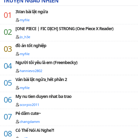
TRUYỆN NGẪU NHIÊN
3Van bài lật ngửa
myfile
[ONE PIECE | FIC DỊCH] STRONG (One Piece X Reader)
Jo_h3e
đồ án tốt nghiệp
myfile
Người tôi yêu là em (Freenbecky)
hannievo2802
Ván bài lật ngửa_hết phần 2
myfile
My nu tien duyen nhat ba trao
scorpio2011
Pé dâm cute~
changdamm
Có Thể Nói Ai Nghe?!