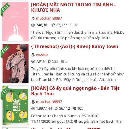
[HOÀN] MẬT NGỌT TRONG TIM ANH -
KHƯỚC NHA
mutchanh8897
748,361
27,177
78
Thể loại: Ngôn tình, hiện đại, thanh mai trúc mã, HE.Độ
dài: 60 chương + 28 phiên ngoại.Biên tập: Mứt
ChanhBìa: Mộc Cameo.…
{ Threeshot} {AoT} { Riren} Rainy Town
wieeso
7,916
523
3
Truyện lấy bối cảnh sau khi loài người tiêu diệt hết
Titan. Eren là Titan cuối cùng và cậu sẽ bị hành xử như
bao Titan khácP/s : Đây là Doujinshi của Attack on
Titan. Mình sẽ để link ở dưới. Hoặc các bạn lên "
[HOÀN] Cô ấy quá ngọt ngào - Bán Tiệt
Truyentranh8" và gõ "[Levieren] Rainy Town" nhé!…
Bạch Thái
mutchanh8897
1,997,144
56,112
105
Editor: Mứt Chanh & Sunn :x 25/3/2020 -
11/11/2020Tên gốc : 她太甜Tác giả : Bán Tiệt Bạch Thái
半截白菜Thể loại : Hiện đại, Hào môn thế gia, Ngọt