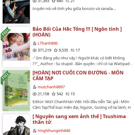
31,393
680
21
chôm :v".Tội lỗi quá ....Ahuhu…
truyện nói về tình yêu giữa boruto và sarada…
Bảo Bối Của Hắc Tổng !!! [ Ngôn tình ]
(HOÀN)
LThanh896
371,219
9,535
17
-" Em đáng yêu như vậy ! Người khác có biết không
??"_ Author : Su stupid . Bản quyền : chỉ có tại Wattpad .
Editor : Su stupid . _______________________________
[HOÀN] NƠI CUỐI CON ĐƯỜNG - MÔN
Thêm một đứa con mới nữa rồi !! Các nàng mau ủng
CẤM TẠP
hộ nào !…
mutchanh8897
21,158
542
15
Editor: Mứt ChanhHán Việt: Hồi đầu tiễn Tác giả : Môn
Cấm TạpThể loại: Hiện đại, Ngược, Gương vỡ lại lành, H
vănĐoạn nhỏ"Để tôi kể cho anh nghe một câu chuyện,
[ Nguyên sang xem ảnh thể ] Tsushima
một người đàn ông vì trả thù vợ đã cưỡng gian cô ấy
thần tử
vào đêm tân hôn, chơi rách cả âm đạo của cô ấy. Cô ấy
đến phòng khám, bác sĩ thương hại khiến cô ấy cảm
HngNhunginh840