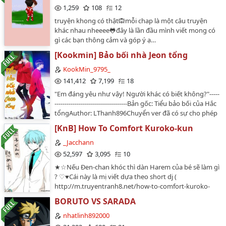
1,259
108
12
truyện khong có thật🙉mỗi chap là một câu truyện
khác nhau nheeee🐸đây là lần đầu mình viết mong có
gì các bạn thông cảm và góp ý ạ…
[Kookmin] Bảo bối nhà Jeon tổng
KookMin_9795_
141,412
7,199
18
"Em đáng yêu như vậy! Người khác có biết không?"-----
------------------------------------Bản gốc: Tiểu bảo bối của Hắc
tổngAuthor: LThanh896Chuyển ver đã có sự cho phép
của tác giả vui lòng không đem ra ngoài…
[KnB] How To Comfort Kuroko-kun
_Jacchann
52,597
3,095
10
★☆Nếu Đen-chan khóc thì dàn Harem của bé sẽ làm gì
? ♡♥Cái này là mị viết dựa theo short dj (
http://m.truyentranh8.net/how-to-comfort-kuroko-
kun/) thêm tí văn chương mỹ miều thôi ạ :3Chưa có sự
BORUTO VS SARADA
cho phép của tác giả đâu nên mọi người đừng bê đi
đâu nhé :D"Các nv thuộc về Fujimaki-sensei đáng
nhatlinh892000
kính,mếch phải của kon Au này ,cốt chuyện cũng là