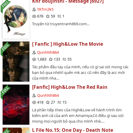
Khr doujinshi - Message [6927]
sủng, HELịch đăng : 2-3 chương mỗi tuầnVăn ÁnKhông
ai có thể nghĩ đến rằng Tạ Lâu sẽ yêu Tô Hà, yêu đến
YKTrn2k5
chết đi sống lại, yêu đến đứt từng đoạn ruột. Yêu đến
676
59
1
cực đoan, cố chấp, chỉ cần ai liếc nhìn cô nhiều thêm
Truyện từ truyentranh869.com…
một chút thì anh đã muốn người đó chết......Ngoại trừ
anh, ai cũng không xứng với em.-- Tạ Lâu🍒 TRUYỆN
ĐƯỢC EDIT VÀ ĐĂNG TẠI
https://www.wattpad.com/mutchanh8897 và
[ Fanfic ] High&Low The Movie
https://mutchanh8897.wordpress.com/ 🍒TRUYỆN
QunhNh864
ĐƯỢC LÀM VỚI MỤC ĐÍCH PHI THƯƠNG MẠI VÀ CHƯA
1,683
133
55
CÓ SỰ ĐỒNG Ý CỦA TÁC GIẢ. 🍒 CÁM ƠN MỌI NGƯỜI
ĐÃ ỦNG HỘ MÌNH. CHÚC MỌI NGƯỜI ĐỌC TRUYỆN
Tác phẩm đầu tay của mình, nếu có gì sai sót mong các
VUI VẺ NHÉ…
bạn bỏ qua nhéVì quên mk acc cũ nên đây là acc mới
của mình nha…
[Fanfic] High&Low The Red Rain
QunhNh864
418
27
15
Là phần tiếp theo của High&Low về hành trình tìm
kiếm anh cả của anh em Amamiya.Có điều gì sau sót
mong mọi người bỏ qua cho mình nhé.…
L File No.15: One Day - Death Note