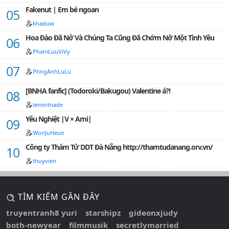
số chuyện, liên quan đến vị "thần tử" kia.】Tấm màn
Fakenut | Em bé ngoan
quá khứ chậm rãi được vén lên, mà mọi người, cuối
cùng cũng chạm tới một Dazai Osamu mà chưa từng
khaduw
có ai biết đến.﹌﹌﹌﹌﹌Đây là allDazai, nhưng kết cục
Hoa Đào Đã Nở Và Chúng Ta Cũng Đã Chớm Nở Một Tình Yêu
lại là RanDaz.Ngoại trừ Akutagawa Ryuunosuke, toàn
bộ Port Mafia bước vào hành trình truy thê hỏa táng
PhamLuuViVy
tràng, trong khi Võ Trang Thám Tử Xã là phe chiến
thắng cuối cùng.Vậy rốt cuộc có phải RanD…
PhngAnhLuLu
[BNHA fanfic] (Todoroki/Bakugou) Valentine á?!
lemintnade
Yêu Nghiệt |V × Ami|
WonJuHeun
Công ty Thám Tử DDT Đà Nẵng http://thamtudanang.orv.vn/
thuyvien
TÌM KIẾM GẦN ĐÂY
truyentranh8 yuri
starshipz
gideonxjudy
both-newyear
filmmusik
secretlymarried