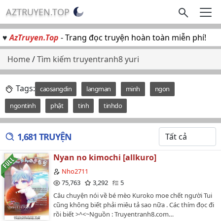
AZTRUYEN.TOP
♥
AzTruyen.Top
- Trang đọc truyện hoàn toàn miễn phí!
Home
/
Tìm kiếm truyentranh8 yuri
Tags:
caosangdin
langman
minh
ngon
ngontinh
phật
tinh
tinhdo
1,681 TRUYỆN
Nyan no kimochi [allkuro]
Nho2711
75,763
3,292
5
Câu chuyện nói về bé mèo Kuroko moe chết người Tui
cũng không biết phải miêu tả sao nữa . Các thím đọc đi
rồi biết >^<~Nguồn : Truyentranh8.com…