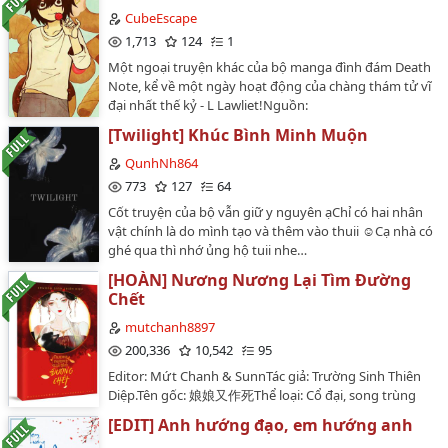
CubeEscape
1,713
124
1
Một ngoại truyện khác của bộ manga đình đám Death
Note, kể về một ngày hoạt động của chàng thám tử vĩ
đại nhất thế kỷ - L Lawliet!Nguồn:
m.truyentranh8.net…
[Twilight] Khúc Bình Minh Muộn
QunhNh864
773
127
64
Cốt truyện của bộ vẫn giữ y nguyên ạChỉ có hai nhân
vật chính là do mình tạo và thêm vào thuii ☺️Cạ nhà có
ghé qua thì nhớ ủng hộ tuii nhe…
[HOÀN] Nương Nương Lại Tìm Đường
Chết
mutchanh8897
200,336
10,542
95
Editor: Mứt Chanh & SunnTác giả: Trường Sinh Thiên
Diệp.Tên gốc: 娘娘又作死Thể loại: Cổ đại, song trùng
sinh, hệ thống, cung đình hầu tước, HE.Độ dài: 80
[EDIT] Anh hướng đạo, em hướng anh
chương.Lịch đăng: 2 chương vào mỗi chủ nhật hàng