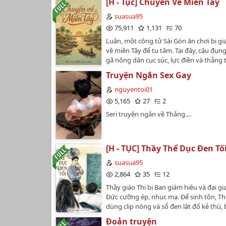
[H - Tục] Chuyến Về Miền Tây
chương Lời Nói Đầu để rõ hơn…
suasua95
75,911
1,131
70
Luân, một công tử Sài Gòn ăn chơi bị gi
về miền Tây để tu tâm. Tại đây, cậu đụng
gã nông dân cục súc, lực điền và thẳng t
thù ghét ban đầu, những va chạm thể x
Truyện Ngắn Sex Gay
những tình huống hài hước, oái oăm đã 
gần nhau. Qua những biến cố về gia đìn
nguyentoi01
xã hội và sự hy sinh của bạn bè, cả hai 
5,165
27
2
tình cảm thực sự. THÔNG TIN TÁC PHẨ
Seri truyện ngắn về Thắng.…
truyện: Chuyến Về Miền Tây Tác giả: Cu
chương: 70 Trạng thái: Đang ra. Thể loại
boylove, tình dục, lãng mạn Đối tượng 
giả trên 18 tuổi. Phát hành hàng ngày v
[H - TỤC] Thầy Thể Dục Đen Tối
19h30. Cảnh báo: Truyện có nhiều chi ti
suasua95
văn dơ, có một số tình tiết hư cấu.…
2,864
35
12
Thầy giáo Thi bị Ban giám hiệu và đại gi
Đức cưỡng ép, nhục mạ. Để sinh tồn, Th
dùng clip nóng và sổ đen lật đổ kẻ thù,
quỳ gối hầu hạ. Thi trở thành "ông trùm
Đoản truyện
nhưng sớm đối mặt với thế lực ngầm tà