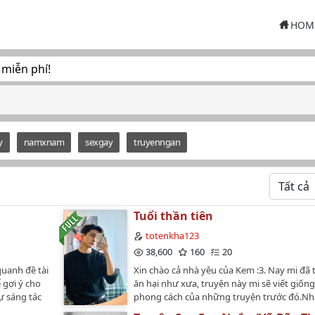
HOM
 miễn phí!
y
namxnam
sexgay
truyenngan
Tuổi thần tiên
totenkha123
38,600
160
20
uanh đề tài
Xin chào cả nhà yêu của Kem :3. Nay mi đã tr
 gợi ý cho
ăn hại như xưa, truyện này mi sẽ viết giống
ự sáng tác
phong cách của những truyện trước đó.N
iết xem
hình ảnh minh họa trong truyện do mình t