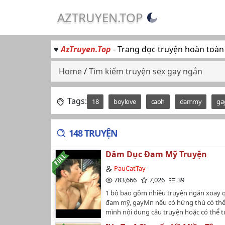
AZTRUYEN.TOP
♥
AzTruyen.Top
- Trang đọc truyện hoàn toàn
Home
/
Tìm kiếm truyện sex gay ngắn
Tags:
18
boylove
caoh
dammy
ga
148 TRUYỆN
Dâm Dục Đam Mỹ Truyện
PauCatTay
783,666
7,026
39
1 bộ bao gồm nhiều truyện ngắn xoay q
đam mỹ, gayMn nếu có hứng thú có thể
mình nội dung câu truyện hoặc có thể t
rồi gửi mình để đăng luôn nháMọi chi t