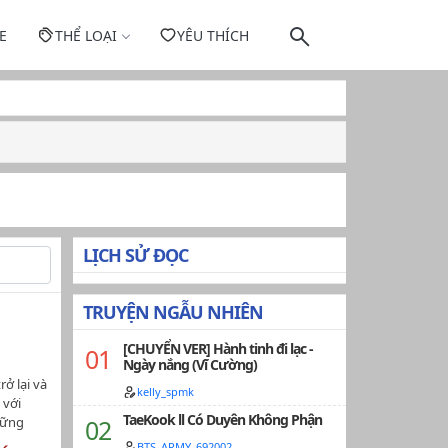
E
THỂ LOẠI
YÊU THÍCH
LỊCH SỬ ĐỌC
TRUYỆN NGẪU NHIÊN
[CHUYỂN VER] Hành tinh đi lạc -
Ngày nắng (Vĩ Cường)
ở lại và
kelly_spmk
 với
TaeKook ll Có Duyên Không Phận
hững
ự vẽ
BTS_ARMY_692002