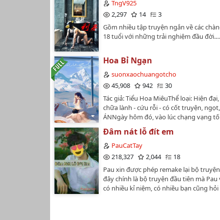
giả có thêm động lực.Xin cảm ơn!!!…
TngV925
2,297
14
3
Gồm nhiều tập truyện ngắn về các chàng
18 tuổi với những trải nghiệm đầu đời.
Hoa Bỉ Ngạn
suonxaochuangotcho
45,908
942
30
Tác giả: Tiểu Hoa Miêu️Thể loại: Hiện đại,
chữa lành - cứu rỗi - có cốt truyện, ngọt
ÁNNgày hôm đó, vào lúc chạng vạng tố
phùn bay khắp trời, một người phụ nữ
Đâm nát lỗ đít em
xám có hoa văn màu xanh trắng đi đến 
tiệm."Anh có thể xăm hoa bỉ ngạn khô
PauCatTay
Đông dập điếu thuốc, liếc nhìn cô bằng
218,327
2,044
18
đầy thâm ý: "Cô có biết thứ đó có ý nghĩ
Pau xin được phép remake lại bộ truyện
không?""Biết.""Xăm ở đâu?""Sau lưng...
đây chính là bộ truyện đầu tiên mà Pau 
anh hôn lên đóa hoa bỉ ngạn đỏ thẫm kia
có nhiều kỉ niệm, có nhiều bạn cũng hỏi
mê. Mùi hương u lan của cô thấm vào l
nên đây, Pau đã đem nó trở lại cho mọi 
khiến anh đắm say."Anh thích bông hoa
đây. 19+, h nặng, từ ngữ tự nhiên, khô
thở dốc bên tai cô: "Rất sexy."…
trẻ ngây thơ 😇Lần remake này, cốt tru