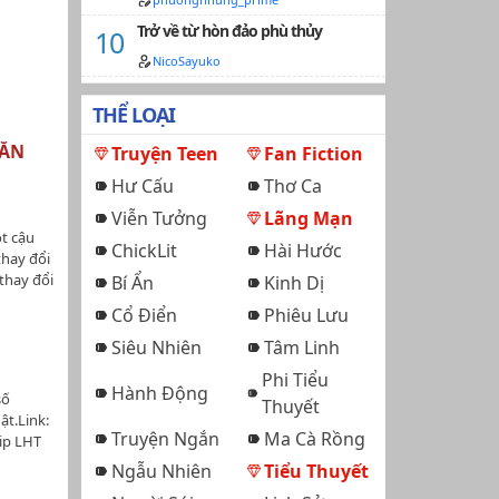
ướng
uyện
ch của
Trở về từ hòn đảo phù thủy
on trẻ.
NicoSayuko
m đứng
đại: Vụ
THỂ LOẠI
ợc bức
của hai
GẮN
Truyện Teen
Fan Fiction
ững
có viết
Hư Cấu
Thơ Ca
a lòng
Viễn Tưởng
Lãng Mạn
c về
t cậu
ủ Anh"
ChickLit
Hài Hước
thay đổi
ệu "Liên
thay đổi
Bí Ẩn
Kinh Dị
 anh
t đầu có
tình
Cổ Điển
Phiêu Lưu
. Trong
ứ, câu
sang nhà
ẹp đẽ
Siêu Nhiên
Tâm Linh
 quan hệ
 yêu
Phi Tiểu
 cần
Hành Động
số
Thuyết
đình.…
ật.Link:
Truyện Ngắn
Ma Cà Rồng
hip LHT
y ai
Ngẫu Nhiên
Tiểu Thuyết
ề hướng