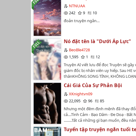
Tổng bộ. Tên truyện: (Series) Thầy Thể 
NTNUAA
Tác giả: Cu Sữa Số chương: 10 Trạng thái
242
9
10
Thể loại: Drama, boylove, tình dục, lãng
đoản truyện ngắn…
gân, Đam mỹ thực tế, Hài Đen, Tâm lý, R-
Truyện mang yếu tố M/M (Boy's Love), 
chỉ diễn ra giữa các nhân vật nam trưở
Đối tượng độc giả Độc giả trên 18 tuổi.
Nó đặt tên là "Dưới Áp Lực"
Truyện có nhiều chi tiết nhạy cảm, văn 
BeoBle4728
số tình tiết hư cấu.…
1,595
1
12
Truyện AI viết lưu để đọc Truyện sẽ gầy
giám đốc bị nhân viên uy hiếp. Sau HE v
thânKHÔNG SONG TÍNH, KHÔNG LOẠN
Cái Giá Của Sự Phản Bội
XKnightvn09
22,095
96
85
Nhưng một đêm định mệnh đã thay đổi
cả....Tình Cảm - Bạo Dâm - Đe Doạ - Bất 
.........Tất cả những gì bạn muốn, đều nằ
câu trong truyện này.Lịch ra truyện: h
Tuyển tập truyện ngắn tuổi t
người yêu thích truyện có thể cmt, đánh