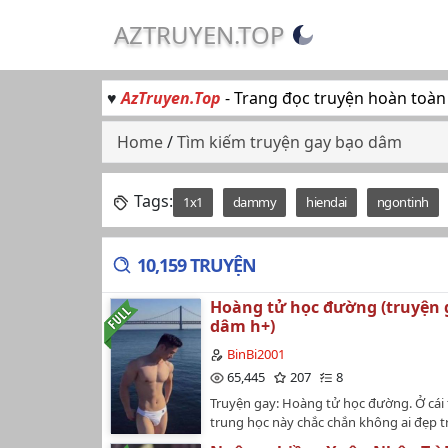
AZTRUYEN.TOP
♥
AzTruyen.Top
- Trang đọc truyện hoàn toàn
Home
/
Tìm kiếm truyện gay bạo dâm
Tags:
1x1
dammy
hiendai
ngontinh
10,159 TRUYỆN
Hoàng tử học đường (truyện 
dâm h+)
BinBi2001
65,445
207
8
Truyện gay: Hoàng tử học đường. Ở cái
trung học này chắc chắn không ai đẹp t
Hoàng,17 tuổi,là kiện tướng bơi lội,Hoà