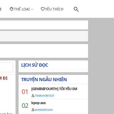
E
THỂ LOẠI
YÊU THÍCH
LỊCH SỬ ĐỌC
 ĐI
TRUYỆN NGẪU NHIÊN
[GEMINIFOURTH] TÔI YÊU EM
ThMinh981331
kpop aus
wildeztdream