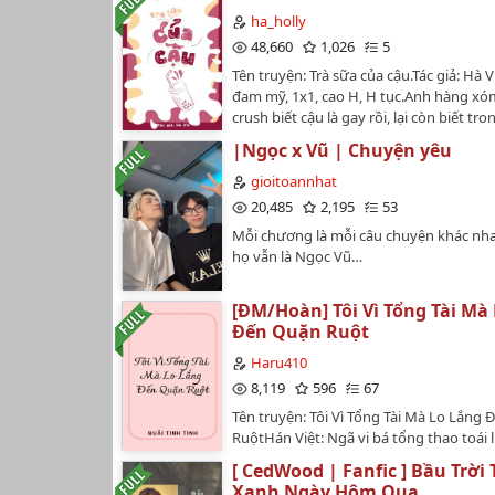
yên tâm nhảy hố.Bản dịch chưa có sự đ
ha_holly
tác giảCảnh Báo : mình có sử dụng AI để
48,660
1,026
5
muốn đọc truyện, ai không thích thì có 
Tên truyện: Trà sữa của cậu.Tác giả: Hà V
đừng để lại bình luận tiêu cực! Xin cảm
đam mỹ, 1x1, cao H, H tục.Anh hàng x
crush biết cậu là gay rồi, lại còn biết tro
huống xấu hổ như vậy nữa chứ. Ơ, tại s
|Ngọc x Vũ | Chuyện yêu
nhau rồi?!***Cảnh báo:Truyện H tục k
cho trẻ em, mong các bạn cân nhắc trướ
gioitoannhat
20,485
2,195
53
Mỗi chương là mỗi câu chuyện khác n
họ vẫn là Ngọc Vũ…
[ĐM/Hoàn] Tôi Vì Tổng Tài Mà
Đến Quặn Ruột
Haru410
8,119
596
67
Tên truyện: Tôi Vì Tổng Tài Mà Lo Lắng
RuộtHán Việt: Ngã vi bá tổng thao toái 
giả: Quải Tinh TinhTình trạng: Hoàn th
[ CedWood | Fanfic ] Bầu Trời
trạng đăng: Hoàn thành [6/7/2025 - 23/
Xanh Ngày Hôm Qua