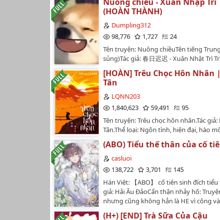
Nuông chiều - Xuân Nhập Trì 
thân thể toàn bích.Cùng với nụ cười thi
(HOÀN THÀNH)
giọng nói êm ái như nhung,mọi người k
thể phủ nhận biệt danh Hoàng tử mà b
Dumpling312
đặt cho chàng..…
98,776
1,727
24
Tên truyện: Nuông chiềuTên tiếng Trun
sủng)Tác giả: 春日迟迟 - Xuân Nhật Trì Trì
hoàn thànhSố chương: 18 chương + 5 n
[HOÀN] Trêu Chọc Hôn Nhân |
truyệnTình trạng: hoàn thànhNgày bắt 
Tân
19/5/2023Ngày hoàn thành: (quên rồi)Th
đại, HE, song tính, pissking, nuoctieupla
LQNN203
trước yêu sauTóm tắt: Bí mật từ nhỏ đế
1,840,623
59,491
95
cậu cất công giấu diếm lại sớm đã bị phá
Tên truyện: Trêu chọc hôn nhân.Tác giả:
chơi đến nở rộ…
Tân.Thể loại: Ngôn tình, hiện đại, hào mô
nghiệp giới tinh anh, ngọt văn, HE.Số c
(ABO) Tiểu thế thân của cố ti
chương chính văn + 27 phiên ngoại.Edit
LQNN203.Thiết kế bìa: Fan Ruột Bánh M
casluoi
edit chưa được sự đồng ý của tác giả vu
138,722
3,701
145
không reup hay chuyển ver.📢Truyện ch
Hán Việt: 【ABO】 cố tiên sinh đích tiểu
nhất tại Wattpad LQNN203.…
giả: Hải Âu ĐảoCẩn thận nhảy hố: Truyệ
nhưng cũng không hẳn là HE vì công và
sống với nhau, công luôn ôm dằn vặt s
(H+) [END] Trà Sữa Của Cậu
thụ thì mãi vẫn là một bé ngốc. Phiên n