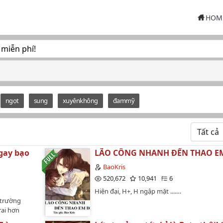
HOM
 miễn phí!
ngọt
sung
xuyênkhông
đammỹ
gay bạo
LÃO CÔNG NHANH ĐẾN THAO EM
BaoKris
520,672
10,941
6
Hiện đại, H+, H ngập mặt ....…
 trường
rai hơn
ng sở hữu 1