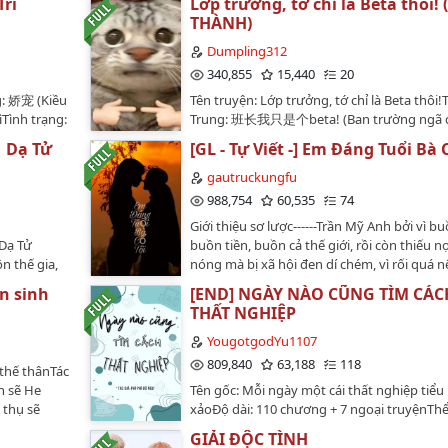
Trì
Lớp trưởng, tớ chỉ là Beta thôi!
ên thần và
THÀNH)
hông ai có
ọn con gái
Dumpling312
340,855
15,440
20
g: 娇宠 (Kiều
Tên truyện: Lớp trưởng, tớ chỉ là Beta thôi!
Tình trạng:
Trung: 班长我只是个beta! (Ban trường ngã ch
goại
beta!)Tác giả: 二二 - Nhị Nhị (22)Editor: Bán
 Dạ Tử
[GL - Tự Viết -] Em Đáng Tuổi Bà C
đầu:
(Dumpling312)Tình trạng: Hoàn thànhSố c
ể loại: hiện
18 chương + 1 ngoại truyệnTình trạng: hoà
gautruckungfu
y, cưới
thànhNgày bắt đầu: 10/8/2024Ngày hoàn t
988,754
60,535
74
n lớn mà
13/9/2024Ngày đăng full: 16/10/2024Thể lo
Giới thiệu sơ lược------Trần Mỹ Anh bởi vì bu
t hiện và
mỹ, hiện đại, tình cảm, HE, ABO, ghế nhà tr
 Dạ Tử
buồn tiền, buồn cả thế giới, rồi còn thiếu nợ
1v1, AxBTóm tắt:Quý Dung là một bé Beta 
n thế gia,
nóng mà bị xã hội đen dí chém, vì rối quá 
học tập mỗi ngày hướng về một tương lai t
hương: 66
đại xuống dòng sông đen ngòm với nước 
đẹp.Vô tình trùng hợp ở chung một phòng 
ên sinh
[END] NGÀY NÀO CŨNG TÌM CÁC
or:
xoáy cuồn cuộn. Cô cứ tưởng là mình đã chế
lớp trưởng Alpha.Chỉ định học tập lẫn nhau 
THẤT NGHIỆP
ì.📢Truyện
nhưng mà lại không phải vậy, cô đã xuyên
phía trước, ai mà ngờ nghe được suy nghĩ c
i lòng
thành cậu ba Huy là con trai thứ hai của nh
YougotgodYu1107
trưởng, không chỉ thường xuyên nghe đư
ỉ đăng duy
chủ giàu nổi tiếng khắp Nam Kỳ Lục Tỉnh lú
809,840
63,188
118
lời tâm tình simp vợ của ai đó mà còn bị ng
 thế thânTác
giờ. Nhưng vừa hay người kia lại là "cô chủ
sạch.Nhưng mà lớp trưởng ơi, tớ chỉ là Bet
n sẽ He
Tên gốc: Mỗi ngày một cái thất nghiệp tiểu
không phải cậu, bởi vì một số việc riêng tư
thôi!Thuộc tính: Nhìn thì lạnh lùng khó gần
 thụ sẽ
xảoĐộ dài: 110 chương + 7 ngoại truyệnThể 
giả làm con trai tiếp quản gia nghiệp, thế l
là simp vợ chúa Alpha công x em bé xinh đ
ống còn bé
Hiện đại đô thị, xuyên sách, ngọt ngào, đời
Anh đã bị bà nội bắt lấy vợ. Tưởng chừng lấ
GIẢI ĐỘC TÌNH
ngoan ngoãn Beta thụ. 1v1…
goại sẽ He,
công sở, thương trường, chủ thụ, HENhân 