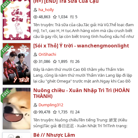
(H+) [END] Trà Sữa Của Cậu
Song tính, Thô tục, Mỹ công cường thụ, Đa công nhất
thụ (4x1), Loạn luân--- Lời của editor:Dò mìn cho mọi
ha_holly
người:- Thụ giống như tên truyện, tồi mà dâm, mỏ hỗn
48,863
1,034
5
nên mình edit khá văng tục cho hợp nhân vật. - Các
Tên truyện: Trà sữa của cậu.Tác giả: Hà Vũ.Thể loại: đam
công cũng không tốt lành gì, mở miệng ra vừa dơ vừa
mỹ, 1x1, cao H, H tục.Anh hàng xóm mà cậu crush biết
hỗn. Hầu như khi công mới lên sàn sẽ rape thụ, sau đó
cậu là gay rồi, lại còn biết trong tình huống xấu hổ như
mới làm tình có sự đồng thuận.- Công 3 là anh trai ruột
vậy nữa chứ. Ơ, tại sao lại hôn nhau rồi?!***Cảnh
của thụ, côn trùng real, không plot twist gì hết.Nếu
[Sói x Thỏ] Ý trời - wanchengmoonlight
báo:Truyện H tục không giành cho trẻ em, mong các
truyện đụng trúng lôi của bạn thì vui lòng tắt
bạn cân nhắc trước khi đọc.…
OriShachi
truyện.Không cmt chửi rủa tác giả, editor, không kích
31,086
1,895
26
war! Chửi nhân vật thì... =))) (Nguyên đám trai tồi nên
thoải mái đi)Truyện edit không có sự cho phép của tác
Đây là năm thứ mười Cao Đồ thầm yêu Thẩm Văn
giả, vui lòng KHÔNG REUP, KHÔNG CHUYỂN VER!!!…
Lang, cũng là năm thứ mười Thẩm Văn Lang lặp đi lặp
lại câu "ghét Omega" trước mặt anh.Ngay khi Cao Đồ
nghĩ rằng mình sẽ phải tiếp tục dựa vào lời nói dối để
Nuông chiều - Xuân Nhập Trì Trì (HOÀN
duy trì mối quan hệ chỉ mành treo chuông của họ, một
THÀNH)
loại virus mang tên "Nghịch chuyển" đã càn quét toàn
cầu.*Thiết lập tham khảo tiểu thuyết ABO 《Nghịch
Dumpling312
chuyển》…
99,478
1,735
24
Tên truyện: Nuông chiềuTên tiếng Trung: 娇宠 (Kiều
sủng)Tác giả: 春日迟迟 - Xuân Nhật Trì TrìTình trạng:
hoàn thànhSố chương: 18 chương + 5 ngoại
Bé // Nhược Lâm
truyệnTình trạng: hoàn thànhNgày bắt đầu: