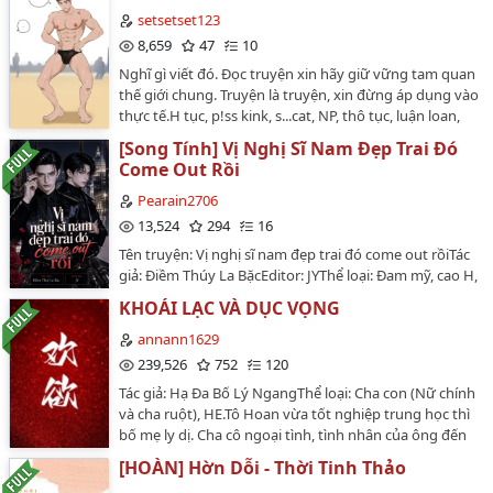
19/5/2023Ngày hoàn thành: (quên rồi)Thể loại: hiện
setsetset123
đại, HE, song tính, pissking, nuoctieuplay, cưới trước
8,659
47
10
yêu sauTóm tắt: Bí mật từ nhỏ đến lớn mà cậu cất công
Nghĩ gì viết đó. Đọc truyện xin hãy giữ vững tam quan
giấu diếm lại sớm đã bị phát hiện và chơi đến nở rộ…
thế giới chung. Truyện là truyện, xin đừng áp dụng vào
thực tế.H tục, p!ss kink, s...cat, NP, thô tục, luận loan,
rape, song tính,... bất cứ thứ gì đồi bại đều có thể viết
[Song Tính] Vị Nghị Sĩ Nam Đẹp Trai Đó
được. Xin lưu ý 21+!!…
Come Out Rồi
Pearain2706
13,524
294
16
Tên truyện: Vị nghị sĩ nam đẹp trai đó come out rồiTác
giả: Điềm Thúy La BặcEditor: JYThể loại: Đam mỹ, cao H,
18+, song tính, sinh con, 1x1❌ TRUYỆN EDIT THÔ TỤC,
KHOÁI LẠC VÀ DỤC VỌNG
THỤ CÓ 2 BỘ PHẬN SINH DỤC ‼️ MANG ĐI NHỚ GHI
NGUỒNNội dung: Trên nghị trường cãi nhau, lên
annann1629
giường làm hòa…
239,526
752
120
Tác giả: Hạ Đa Bố Lý NgangThể loại: Cha con (Nữ chính
và cha ruột), HE.Tô Hoan vừa tốt nghiệp trung học thì
bố mẹ ly dị. Cha cô ngoại tình, tình nhân của ông đến
tận nhà, còn bà nội cô, vốn luôn thích gây rối, lại ủng
[HOÀN] Hờn Dỗi - Thời Tinh Thảo
hộ việc cha cô đổi vợ, nói rằng bà muốn có cháu trai. Tô