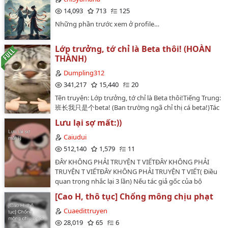
công/thụ, song tính, sản nhũ, có couple cũng có NP,
14,093
713
125
thú X nhân, quái vật (chằn tinh, xúc tua)Couple chính:
Julius (tiểu Tôn x Tô Đình), Hoppes x Jacque, hai cặp này
Những phần trước xem ở profile…
là cường cường, nam tính 100%Nhân vật phụ: Pierre
Hadot (thánh tử dâm đãng mang bầu con vua),
Lớp trưởng, tớ chỉ là Beta thôi! (HOÀN
Maurice Lockess (Cựu thánh tử, Mẹ đức vua), Rosseu,
THÀNH)
Claude (Những đại thần thối nát), ... và còn nhiều
nữa.Cảnh báo: Có yếu tố tiểu dầm khi làm tình, public
Dumpling312
sex (làm tình nơi công cộng), hãm hiếp, có nhiều loại
341,217
15,440
20
quái vật sẽ làm tình với nhiều người, shota, hơi có yếu
Tên truyện: Lớp trưởng, tớ chỉ là Beta thôi!Tiếng Trung:
tố tôn giáo (giả tưởng).…
班长我只是个beta! (Ban trường ngã chỉ thị cá beta!)Tác
giả: 二二 - Nhị Nhị (22)Editor: Bánh Bao
Lưu lại sợ mất:))
(Dumpling312)Tình trạng: Hoàn thànhSố chương: 18
chương + 1 ngoại truyệnTình trạng: hoàn thànhNgày
Caiudui
bắt đầu: 10/8/2024Ngày hoàn thành: 13/9/2024Ngày
512,140
1,579
11
đăng full: 16/10/2024Thể loại: đam mỹ, hiện đại, tình
ĐÂY KHÔNG PHẢI TRUYỆN T VIẾTĐÂY KHÔNG PHẢI
cảm, HE, ABO, ghế nhà trường, 1v1, AxBTóm tắt:Quý
TRUYỆN T VIẾTĐÂY KHÔNG PHẢI TRUYỆN T VIẾT( Điều
Dung là một bé Beta chăm chỉ học tập mỗi ngày
quan trọng nhắc lại 3 lần) Nếu tác giả gốc của bộ
hướng về một tương lai tốt đẹp.Vô tình trùng hợp ở
truyện có kêu gỡ thì t gỡ nhé…
chung một phòng ktx với lớp trưởng Alpha.Chỉ định
[Cao H, thô tục] Chổng mông chịu phạt
học tập lẫn nhau tiến về phía trước, ai mà ngờ nghe
Cuaedittruyen
được suy nghĩ của lớp trưởng, không chỉ thường
28,019
65
6
xuyên nghe được mấy lời tâm tình simp vợ của ai đó