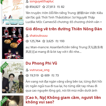
Hoàn thương mẹ và oán giận cha, nên cô đã đưa ra
songuyetthapluc
một quyết định táo bạo... PS: Việc người cha ngoại tình
854,827
27,813
82
là một màn kịch dàn dựng.…
Tên truyện: Hờn DỗiTên tiếng Trung: 娇嗔Hán Việt: Kiều
sânTác giả: Thời Tinh ThảoEditor: Sơ Nguyệt Thập
LụcBìa: Mộc CameoSố chương: 65 chương chính văn +
17 chương ngoại truyệnThể loại: Nguyên sang, Ngôn
Gió đông về trên đường Thiên Nông Đàn
tình, Hiện đại , HE , Tình cảm , Ngọt sủng , Hào môn
thế giaVĂN ÁN:Phó Ngôn Trí có tiếng lạnh lùng trong
shatoulvuuu
bệnh viện số 1, cao lãnh cấm dục, giống như tuyết
125,764
3,625
193
trắng trên núi cao, không ai có thể lay động.Một ngày
au: Man-mancre: Asianfanfictên tiếng Trung:天坛路东有
nọ, trong văn phòng của bác sĩ Phó có một người đẹp
风吹过ai mang đi là bt tay với t đó nhe…
mặc sườn xám thường xuyên lui tới, người đẹp dáng
người quyến rũ, môi hồng da trắng.Lúc đầu, các đồng
nghiệp nhao nhao đặt cược, không quá một tháng, cô
Du Phong Phi Vũ
sẽ bị bác sĩ Phó từ chối, cũng sẽ không được bước vào
vutrucua_ong
khoa bọn họ nửa bước.Một tháng sau, cô vẫn còn ở
19,519
609
73
đó.Ba tháng sau, có đồng nghiệp thật sự nhìn thấy cô
kề tai nói nhỏ với bác sĩ Phó.Đợi đến khi đi ra, sau tai
Âm vang nơi đại ngàn văng vẳng bên tai, từng đợt hồi
bác sĩ Phó dính son môi đỏ tươi, ái muội không
ức ngắn ngủi tua đi tua lại, họ từng dắt tay nhau đi
thôi.Một năm sau, cô đăng ký kết hôn với bác sĩ Phó.---
qua cao nguyên lộng gió, nói lời mùi mẫn dưới ánh
-- Khi Quý Thanh Ảnh theo đuổi Phó Ngôn Trí, cô thích
trăng thanh, thiếp đi trong căn nhà tranh mái lá cùng
[Cao h, Np] Không giam cầm, ngươi liền
nhất việc dùng các loại lời âu yếm trêu ghẹo anh, nhìn
người.Hôn lễ vẫn diễn ra, thời gian vẫn tiếp tục trôi.Là
không vui sao?
vành tai anh phiếm hồng, nhưng bộ dạng lại như
bắt đầu mới hay dấu chấm hết? Là lời nhắc nhở bắt kẻ