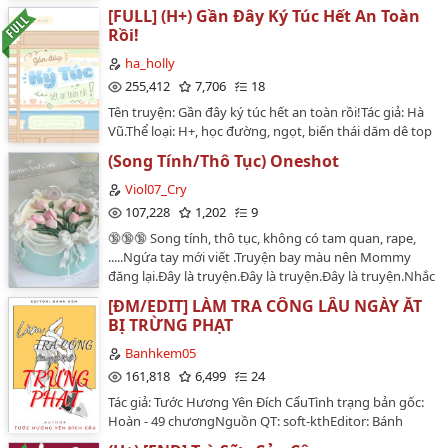
TAM #BOT SIÊU DÂM #TOP ĐẸP TRAI # TOP CẶC BỰ
[FULL] (H+) Gần Đây Ký Túc Hết An Toàn
#TOP NGOẠI TÌNH # TOP DÂM NỐT…
Rồi!
ha_holly
255,412
7,706
18
Tên truyện: Gần đây ký túc hết an toàn rồi!Tác giả: Hà
Vũ.Thể loại: H+, học đường, ngọt, biến thái dăm dê top
x ngây thơ dễ bị dụ ngoan ngoãn bot.Bìa: LMM.Giới
(Song Tính/Thô Tục) Oneshot
thiệu:Nghe nói đại học rất nguy hiểm, loại người nào
cũng có. Nếu như không cẩn thận sẽ bị lừa như
Viol07_Cry
chơi.Thế nên Tinh Húc rất cẩn thận, giao tiếp với mọi
107,228
1,202
9
người cũng không vượt giới hạn, đảm bảo an toàn cho
🔞🔞🔞 Song tính, thô tục, không có tam quan, rape,
bản thân khi ra ngoài.Thế nhưng tránh vỏ dưa gặp vỏ
.....Ngứa tay mới viết .Truyện bay màu nên Mommy
dừa, phòng bên ngoài lại không phòng được bên
đăng lại.Đây là truyện.Đây là truyện.Đây là truyện.Nhắc
trong. Bỗng một ngày đẹp trời cậu nhận được tin
lại 3 lần nên coi giải tỏa cơn nứng thôi đừng nghĩ
nhắn, nội dung cực kỳ đáng sợ.[Anh muốn được chịch
[ĐM/EDIT] LÀM TRA CÔNG LÂU NGÀY ẮT
nhiều. Là người đọc văn minh mong bạn đừng làm
em]…
BỊ TRỪNG PHẠT
theo trong thực tế.H văn nên bỏ não.…
Banhkem05
161,818
6,499
24
Tác giả: Tước Hương Yên Đích CẩuTình trạng bản gốc:
Hoàn - 49 chươngNguồn QT: soft-kthEditor: Bánh
KemThể loại: Nguyên sang, Đam mỹ, Hiện đại, Cao H,