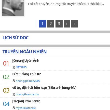
mà còn bị người ta ăn sạch.Nhưng mà lớp trưởng ơi,
H có cốt truyện, nhưng cốt truyện chỉ có H thôi kkk…
tớ chỉ là Beta thôi!Thuộc tính: Nhìn thì lạnh lùng khó
gần thật ra là simp vợ chúa Alpha công x em bé xinh
đẹp ngoan ngoãn Beta thụ. 1v1…
1
2
3
›
»
LỊCH SỬ ĐỌC
TRUYỆN NGẪU NHIÊN
[Onran] Uyên Ảnh
NTT2895
Bức Tường Thứ Tư
Khonggioihan2000
vũ trụ đệ nhất hỗn loạn (Siêu anh hùng ĐN)
hoangthienmythu
[TecJou] Palo Santo
mywillowforest