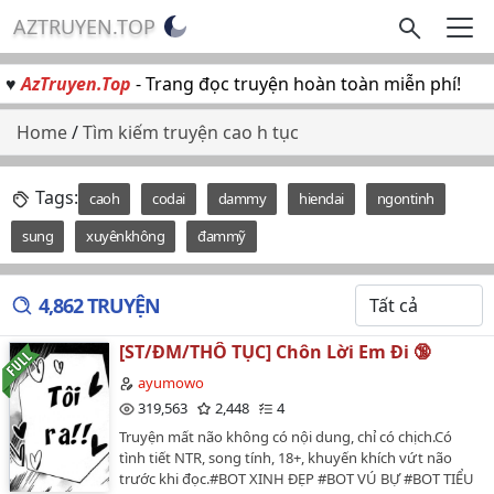
AZTRUYEN.TOP
♥
AzTruyen.Top
- Trang đọc truyện hoàn toàn miễn phí!
Home
/
Tìm kiếm truyện cao h tục
Tags:
caoh
codai
dammy
hiendai
ngontinh
sung
xuyênkhông
đammỹ
4,862 TRUYỆN
[ST/ĐM/THÔ TỤC] Chôn Lời Em Đi 🔞
ayumowo
319,563
2,448
4
Truyện mất não không có nội dung, chỉ có chịch.Có
tình tiết NTR, song tính, 18+, khuyến khích vứt não
trước khi đọc.#BOT XINH ĐẸP #BOT VÚ BỰ #BOT TIỂU