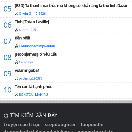
[BSD] Ta thanh mai trúc mã không có khả năng là thủ lĩnh Dazai
Olwin-31-12-1926
Tình [Zata x Lavillle]
Xuandu245
tiền bốii!
ConnhonaysimpRanRin
[Hoonjames]Tớ Yêu Cậu
Camdayy_
volamnguba1
pvthang220383
Tên con là hạnh phúc
BOKITOU_MAHIRU
TÌM KIẾM GẦN ĐÂY
truyện cao h tục
stepdaughter
fanpoodle
dragonballzxlaleyendadekorra
mymychocolate