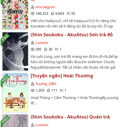
thương, Dazai Osamu đứng sau tất cả. Truyện là
oneshot, nhưng để nguyên thì dài quá nên mình có
mocsagyun
chia làm hai cho mọi người dễ đọc hơn.…
146,323
9,843
55
Viết cho Haikyuu!!, chỉ về Haikyuu!!Có fic riêng cho
KuroKen rồi nên sẽ ít đăng dù đó là otp tôi. Ổ tạp
nham đầy đủ mọi couple TRỪ KuroTsuki, AllHina, các
(Shin Soukoku - AkuAtsu) Sơn trà đỏ
couple có Kuroo và Kenma (trừ KuroKen)Chào mừng
các bà con cô bác đã trượt chân vào ổ muối và đường!
Lusivisc
Trộn vào sẽ thành một new flavour~Pls đừng đục
285
36
1
thuyềnNẾU BẠN BỎ CÁI FIC NÀY VÀO LIST ALLHINA
Và cuối cùng, sơn trà đỏ mang em đi.Em đi rồi.Để lại
THÌ TÔI SẼ VĨNH BIỆT BẠN TỪ ĐÂY OK!…
hồn tôi không người tiễn đưa.Em ơi.Writer: Chước
NguyệtDisclaimer: Tất cả nhân vật thuộc về tác giả
Asagiri Kafka và tác giả Harukawa SangoFandom:
[Truyện ngắn] Hoài Thương
Bungou Stray DogsPairing: Akutagawa Ryuunosuke x
Nakajima AtsushiRating: K+…
YuuNg_DBH
1,203
111
1
Hoài Thắng + Cẩm Thương = Hoài ThươngBy yuung
🌸…
(Shin Soukoku - AkuAtsu) Quán trà
Lusivisc