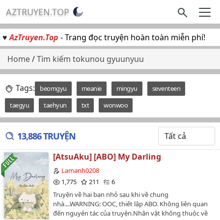
AZTRUYEN.TOP
♥
AzTruyen.Top
- Trang đọc truyện hoàn toàn miễn phí!
Home
/
Tìm kiếm tokunou gyuunyuu
Tags:
beomgyu
meanie
mingyu
seventeen
taegyu
taehyun
txt
wonwoo
13,886 TRUYỆN
[AtsuAku] [ABO] My Darling
Lamanh0208
1,775
211
6
Truyện về hai bạn nhỏ sau khi về chung
nhà....WARNING: OOC, thiết lập ABO. Không liên quan
đến nguyên tác của truyện.Nhân vật không thuộc về