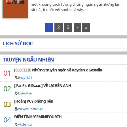
một khoảng cách tưởng chừng ngắn ngủi nhưng lại
rất dài, ít nhất với soobin là vậy…
1
2
3
›
»
LỊCH SỬ ĐỌC
TRUYỆN NGẪU NHIÊN
[ELECEED] Những truyện ngắn về Kayden x Gestella
Envy1801
[ FanFic GilIsaac ] VỀ LẠI BÊN ANH
LiziieMiie
[Hoàn] PCY phòng bên
WewntChen2612
ĐIÊN TÌNH/GEMINIFOURTH
vksbshsu