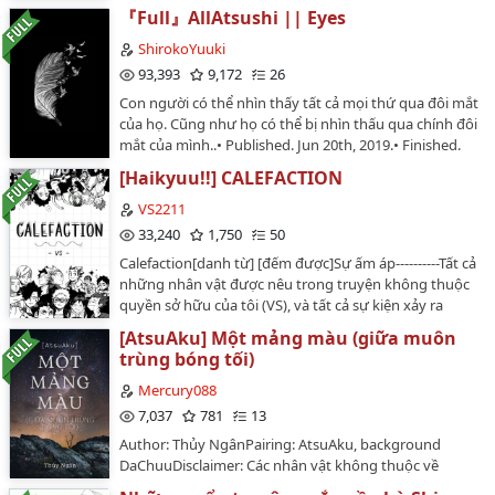
tôi.⚠ATSUAKU NOT AKUATSUNakajima Atsushi
『Full』AllAtsushi || Eyes
topAkutagawa Ryuunosuke bottom…
ShirokoYuuki
93,393
9,172
26
Con người có thể nhìn thấy tất cả mọi thứ qua đôi mắt
của họ. Cũng như họ có thể bị nhìn thấu qua chính đôi
mắt của mình..• Published. Jun 20th, 2019.• Finished.
Apr 26th, 2020.…
[Haikyuu!!] CALEFACTION
VS2211
33,240
1,750
50
Calefaction[danh từ] [đếm được]Sự ấm áp----------Tất cả
những nhân vật được nêu trong truyện không thuộc
quyền sở hữu của tôi (VS), và tất cả sự kiện xảy ra
trong truyện chỉ là sản phẩm thuộc trí tưởng tượng
[AtsuAku] Một mảng màu (giữa muôn
của tôi (VS).…
trùng bóng tối)
Mercury088
7,037
781
13
Author: Thủy NgânPairing: AtsuAku, background
DaChuuDisclaimer: Các nhân vật không thuộc về
tôi.Rating: K+Settings: Vô năng!AUSummary:Cứ mỗi