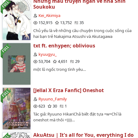
Những mẩu truyện ngắn về nhà Shin
thứ bảy, Nakajima Atsushi sẽ đến gõ cửa làm phiền
Soukoku
chàng họa sĩ kia, và vì lý do gì đó, lần nào cũng sẽ được
mời vào trong. Cậu sẽ uống thứ trà ngọt khé cổ mà
Kei_Akimiya
anh ta rót cho (Atsushi còn lâu mới thừa nhận cậu
152,915
13,752
35
cũng thích đồ ngọt), rồi cố hết sức cạy miệng anh ra.
Chủ yếu là về những câu chuyện trong cuộc sống của
Cậu gần phát khóc mỗi lần anh đáp lại."Vì tiền, chỉ vì
hai bạn trẻ Nakajima Atsushi và Akutagawa
tiền thôi." Atsushi tự nhủ trong lòng.Cứ mỗi thứ bảy,
Ryuunosuke.!!☆⌒(ゝ。∂)Tổng hợp đủ đường, muối,
Akutagawa Ryuunosuke sẽ mở cửa đón cậu sinh viên
txt ft. enhypen; oblivious
chanh, ớt, kem, không thiếu thứ gì!! =))))))*Khoảng từ
nọ vào nhà, rồi ngồi đối diện cậu trong phòng khách,
chương 12 trở đi sẽ là mainly AtsuAku.
kyuugyu_
lẳng lặng pha trà. Anh sẽ tận hưởng buổi chiều hoàn
_________________________-Disclaimer. Những nhân vật
53,704
4,651
29
hảo của mình - với hojicha và thinh không - trong khi
không thuộc quyền sở hữu của mình. -Fandom.
người kia tuyệt vọng bắt chuyện. Anh chịu đựng, thỉnh
một lũ ngốc trong tình yêu…
Bungou Stray Dogs.-Pairings. Akutagawa Ryuunosuke
thoảng sẽ trả lời."Vì Dazai, chỉ vì Dazai thôi." Akutagawa
và Nakajima Atsushi. (AtsuAku VÀ AkuAtsu.) -Genre.
nhẩm đi nhẩm lại.…
Romance, Angst, Hurt, Comfort,.v..vv-Status. On-going
> Pause.…
[Jellal X Erza Fanfic] Oneshot
Ryuuno_Family
623
30
1
Tác giả: Ryuuno HikariChả biết đặt tựa =w=Chỉ là
oneshot mà thôi =))))…
AkuAtsu | It's all for You, everything I do