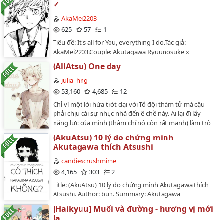
✓
AkaMei2203
625
57
1
Tiêu đề: It's all for You, everything I do.Tác giả:
AkaMei2203.Couple: Akutagawa Ryuunosuke x
Nakajima Atsushi (Bungou Stray Dogs).Tag: 1x1, BL,
(AllAtsu) One day
oneshot, OE, slightly fluff.…
julia_hng
53,160
4,685
12
Chỉ vì một lời hứa trót dại với Tổ đội thám tử mà cậu
phải chịu cái sự nhục nhã đến ê chề này. Ai lại đi lấy
năng lực của mình (thậm chí nó còn rất mạnh) làm trò
đùa cơ chứ. Nhưng cũng nhờ vậy mà cậu mới có thể
(AkuAtsu) 10 lý do chứng minh
nhìn thấy mặt đáng yêu của "một số con người" nào
Akutagawa thích Atsushi
đó.…
candiescrushmime
4,165
303
2
Title: (AkuAtsu) 10 lý do chứng minh Akutagawa thích
Atsushi. Author: bún. Summary: Akutagawa
Ryuunosuke hoài nghi chính mình, Nakajima Atsushi
[Haikyuu] Muối và đường - hương vị mới
tự ti tiến bước, Nakahara Chuuya giàu tình yêu
lạ