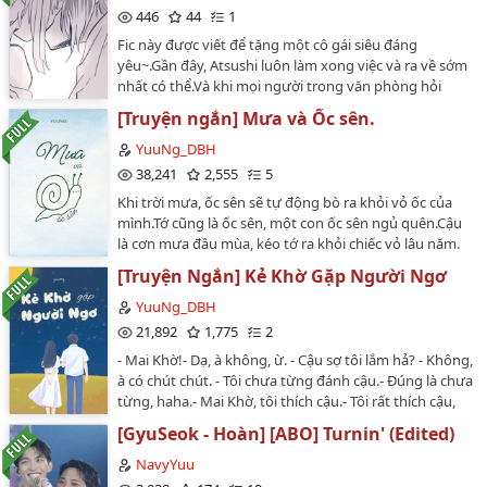
446
44
1
Fic này được viết để tặng một cô gái siêu đáng
yêu~.Gần đây, Atsushi luôn làm xong việc và ra về sớm
nhất có thể.Và khi mọi người trong văn phòng hỏi
nguyên do,"Vì em đang nghiện hương trà."Cậu
[Truyện ngắn] Mưa và Ốc sên.
cười.Writer: Chước NguyệtDisclaimer: Tất cả nhân vật
thuộc về tác giả Asagiri Kafka và tác giả Harukawa
YuuNg_DBH
SangoFandom: Bungou Stray DogsPairing: Akutagawa
38,241
2,555
5
Ryuunosuke x Nakajima AtsushiRating: K+…
Khi trời mưa, ốc sên sẽ tự động bò ra khỏi vỏ ốc của
mình.Tớ cũng là ốc sên, một con ốc sên ngủ quên.Cậu
là cơn mưa đầu mùa, kéo tớ ra khỏi chiếc vỏ lâu năm.
YuuNg…
[Truyện Ngắn] Kẻ Khờ Gặp Người Ngơ
YuuNg_DBH
21,892
1,775
2
- Mai Khờ!- Dạ, à không, ừ. - Cậu sợ tôi lắm hả? - Không,
à có chút chút. - Tôi chưa từng đánh cậu.- Đúng là chưa
từng, haha.- Mai Khờ, tôi thích cậu.- Tôi rất thích cậu,
Mai Khờ. Lần đầu tiên sau 17 năm, tôi được một tên
[GyuSeok - Hoàn] [ABO] Turnin' (Edited)
con trai tỏ tình, hơn nữa nó lại xuất phát từ cái thằng
tôi ghét nhất. ---YuuNg---…
NavyYuu