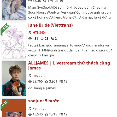
3,038
174
19
Main GyuSeokMột số nhỏ khác bao gồm Cheolhan,
SoonHoon, WonHui, VerKwan"Con người sinh ra vốn
có kẻ hơn người kém. Alpha ở thời đại này là kẻ đứng
trên đỉnh tháp. Tâm lý sùng bái kẻ mạnh đã khắc vào
June Bride (Viettrans)
DNA loài người, đến mức có thể vô điều kiện tha thứ
cho những sai lầm họ gây ra."*Có đỗ xe, tấp lề 🚗
HTh849
*thuộc về 瓜宝dịch bởi Yuu…
431
23
2
tác giả bản gốc : amamiya_tokingười dịch : midoriya
yuzu (HTh849)tình trạng : đã hoàn thànhsố chương : 1
chaplink bản gốc :
https://archiveofourown.org/works/11021931cặp
ALLJAMES | Livestream thử thách cùng
chính : Tsunashi Ryuunosuke x Ousaka Sougoartist :
James
NezuDangoNội dung :TRIGGER được đưa vào hoạt
động trong một loạt quảng cáo về chủ đề đám cưới
neyuuni
nhưng xui xẻo là họ không có đối tác để chụp ảnh.
29,766
3,901
12
May mắn thay, các thành viên của nhóm IDOLiSH7 đã
đói hàng allJames…
sẵn sàng giúp họ. Đối với Tsunashi Ryuunosuke, người
đang hẹn hò với Ousaka Sougo, cảm giác như giấc mơ
đã trở thành hiện thực.…
soojun; 5 bước
kyuugyu_
13,540
1,718
12