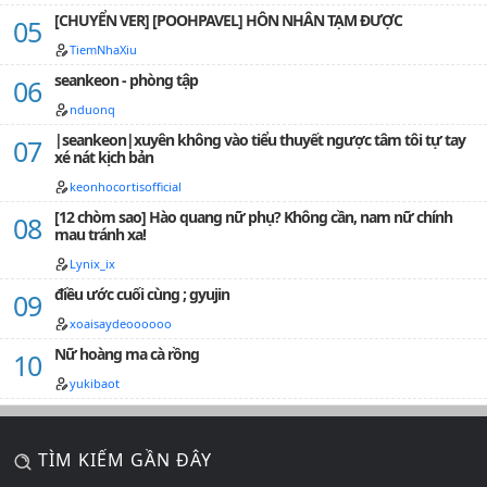
[CHUYỂN VER] [POOHPAVEL] HÔN NHÂN TẠM ĐƯỢC
TiemNhaXiu
seankeon - phòng tập
nduonq
|seankeon|xuyên không vào tiểu thuyết ngược tâm tôi tự tay
xé nát kịch bản
keonhocortisofficial
[12 chòm sao] Hào quang nữ phụ? Không cần, nam nữ chính
mau tránh xa!
Lynix_ix
điều ước cuối cùng ; gyujin
xoaisaydeoooooo
Nữ hoàng ma cà rồng
yukibaot
TÌM KIẾM GẦN ĐÂY