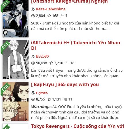
[Oneshort Kalego×Iruma] Nghiện
Keita-Habeshima
2,804
168
1
Suzuki Iruma-cậu học trò của hắn không biết từ khi
nào mà cơ thể luôn phát ra 1 mùi rất thơm...…
(AllTakemichi H+ ) Takemichi Yêu Nhau
Đi
BB2580
50,698
3,210
18
Lần đầu viết truyện mong được thông cảm, mỗi chap
là một mẫu truyện nhỏ khác nhau không liên quan
đến mạch truyện chính. Nhân vật thuộc về tác giả. Có
[ BajiFuyu ] 365 days with you
gì sai sót mong mọi người bỏ quaNội dung : boylove,
ngọt, h+..... Nếu bạn sủng ngọt thì mình là một lựa
rcywes
chọn đúng đắn.…
8,755
1,131
11
𝙒𝙖𝙧𝙣𝙞𝙣𝙜𝙨: AU,OOC Fic chủ yếu là những mẩu truyện
ngắn về chuyện tình của cựu đội trưởng và đội phó
nhất phiên đội. Ngoài ra sẽ có một số cp khác được
nhắc đến trong fic như: Drakey, HakkMit,...Lần đầu viết
Tokyo Revengers - Cuộc sống của Y/n với
fic up lên như này nên còn nhiều sai sót, mong mọi