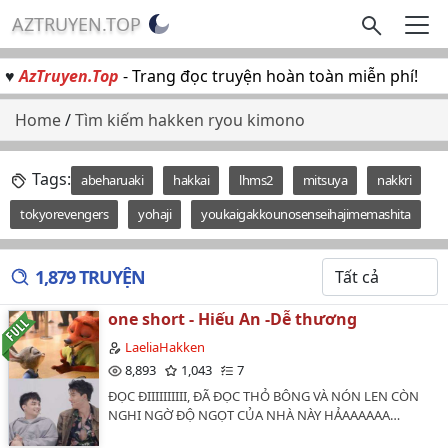
AZTRUYEN.TOP
♥
AzTruyen.Top
- Trang đọc truyện hoàn toàn miễn phí!
Home
/
Tìm kiếm hakken ryou kimono
Tags:
abeharuaki
hakkai
lhms2
mitsuya
nakkri
tokyorevengers
yohaji
youkaigakkounosenseihajimemashita
1,879 TRUYỆN
one short - Hiếu An -Dễ thương
LaeliaHakken
8,893
1,043
7
ĐỌC ĐIIIIIIIIII, ĐÃ ĐỌC THỎ BÔNG VÀ NÓN LEN CÒN
NGHI NGỜ ĐỘ NGỌT CỦA NHÀ NÀY HẢAAAAAA…