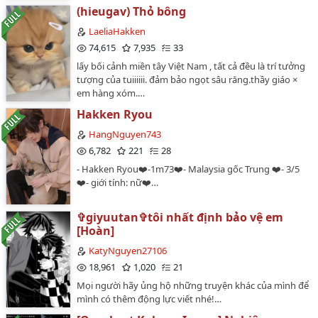
(hieugav) Thỏ bông
LaeliaHakken
74,615
7,935
33
lấy bối cảnh miền tây Việt Nam , tất cả đều là trí tưởng
tượng của tuiiiiii. đảm bảo ngọt sâu răng.thầy giáo ×
em hàng xóm.…
Hakken Ryou
HangNguyen743
6,782
221
28
- Hakken Ryou❤️-1m73❤️- Malaysia gốc Trung ❤️- 3/5
❤️- giới tính: nữ❤️…
✞giyuutan✞tôi nhất định bảo vệ em
[Hoàn]
KatyNguyen27106
18,961
1,020
21
Mọi người hãy ủng hộ những truyện khác của mình để
mình có thêm động lực viết nhé!…