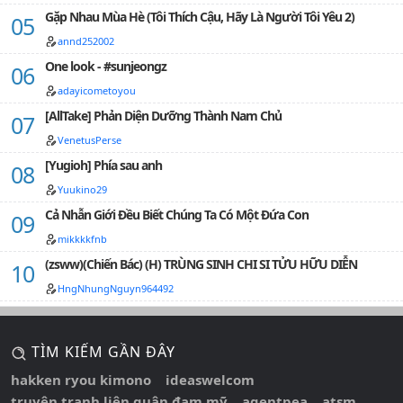
Gặp Nhau Mùa Hè (Tôi Thích Cậu, Hãy Là Người Tôi Yêu 2)
annd252002
One look - #sunjeongz
adayicometoyou
[AllTake] Phản Diện Dưỡng Thành Nam Chủ
VenetusPerse
[Yugioh] Phía sau anh
Yuukino29
Cả Nhẫn Giới Đều Biết Chúng Ta Có Một Đứa Con
mikkkkfnb
(zsww)(Chiến Bác) (H) TRÙNG SINH CHI SI TỬU HỮU DIỄN
HngNhungNguyn964492
TÌM KIẾM GẦN ĐÂY
hakken ryou kimono
ideaswelcom
truyện tranh liên quân đam mỹ
agentpea
atsm