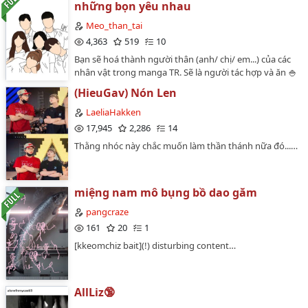
những bọn yêu nhau
người ủng hộ._Bắt đầu: 16/06/2021Đã hoàn:
12/03/202210/08/2024: nhớ bajifuyu của mình nhiều
Meo_than_tai
lắm!…
4,363
519
10
Bạn sẽ hoá thành người thân (anh/ chị/ em...) của các
nhân vật trong manga TR. Sẽ là người tác hợp và ăn 🍚
🐶 từ họCác cp:Draken-MikeyBaji-chifuyuHakkai-
(HieuGav) Nón Len
MitsuyaKakuchou-IzanaRan-RindouCó thể còn vài cp
khác or not#Meo_than_tai…
LaeliaHakken
17,945
2,286
14
Thằng nhóc này chắc muốn làm thần thánh nữa đó...…
miệng nam mô bụng bồ dao găm
pangcraze
161
20
1
[kkeomchiz bait](!) disturbing content…
AllLiz🔞