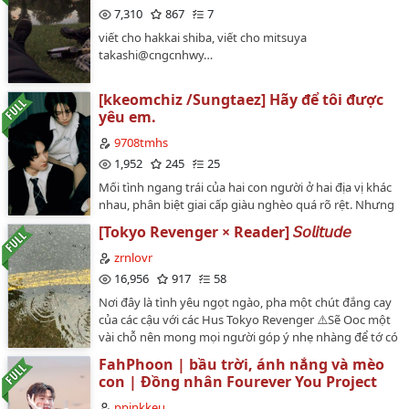
7,310
867
7
viết cho hakkai shiba, viết cho mitsuya
takashi@cngcnhwy…
[kkeomchiz /Sungtaez] Hãy để tôi được
yêu em.
9708tmhs
1,952
245
25
Mối tình ngang trái của hai con người ở hai địa vị khác
nhau, phân biệt giai cấp giàu nghèo quá rõ rệt. Nhưng
họ vẫn luôn chiến đấu vì bản thân, vì đối phương và vì
[Tokyo Revenger × Reader] 𝘚𝘰𝘭𝘪𝘵𝘶𝘥𝘦
cả hai người. Nhưng mà thế giới này khắc nghiệt quá,
tình yêu của họ, niềm tin của họ có đủ lớn để họ có thể
zrnlovr
vượt qua được và nắm tay nhau cùng nhau trải qua
16,956
917
58
mọi khó khăn và cùng nhau đi đến cuối đời không?
Nơi đây là tình yêu ngọt ngào, pha một chút đắng cay
Điều đó phải phụ thuộc vào hai người họ.…
của các cậu với các Hus Tokyo Revenger ⚠️Sẽ Ooc một
vài chỗ nên mong mọi người góp ý nhẹ nhàng để tớ có
thể cải thiện tốt hơn nhé Truyện thuộc quyền sở hữu
FahPhoon | bầu trời, ánh nắng và mèo
của Chốc @zrnlovr nên mong mọi người không đem
con | Đồng nhân Fourever You Project
truyện tớ đi nơi khác mà chưa có sự đồng ý của tớ
nhéTruyện chỉ được đăng tải trên wattpad…
ppinkkeu