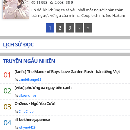
11,993
2,003
9
Có đôi khi chúng ta sẽ yêu phải một người hoàn toàn
trái ngược với gu của mình... Couple chính: Ino Haitani
x Kazutora HanemiyaCouple phụ:Rindou x Sanzu x Ran
Baji x ChifuyuKakuchou x IzanaKoko x InuiTakemichi x
1
2
3
›
»
HinaDraken x MikeyHakkai x MitsuyaHanma x
Kisaki[Đã drop]…
LỊCH SỬ ĐỌC
TRUYỆN NGẪU NHIÊN
[fanfic] The Manor of Boys' Love Garden Rush - bản tiếng Việt
Lambthange33
[viko] phương xa ngay bên cạnh
vikoarchive
On2eus • Ngủ Yêu Cười
ChipChop
i'll be there japanese
whynot429