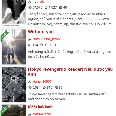
noir_aki
57,075
1,627
46
Tác giả : noir_akiEditor : noir_aki(được lấy từ nhiều
nguồn; chủ yếu là sản phẩm tự làm)-------------------wrn :
Liz bottom (ive), bdsm, np, thô tục, cao hAll Liz/ All Kim
Jiwon…
Without you
Natsukashii_nyan
114
11
1
Ánh nắng trải dài trên đường, mặt hồ, và cả trong trái
tim của họ nữa.…
[Tokyo revengers x Reader] Nếu được yêu
anh
Haha486907
5,034
310
36
Tokyo Revengers x ReaderTiktok là Hạ HạPhấn đấu
mỗi chồng có bộ truyện…
(𝟎𝟖𝟔) 𝐡𝐚𝐤𝐤𝐦𝐢𝐭
chifuniverse