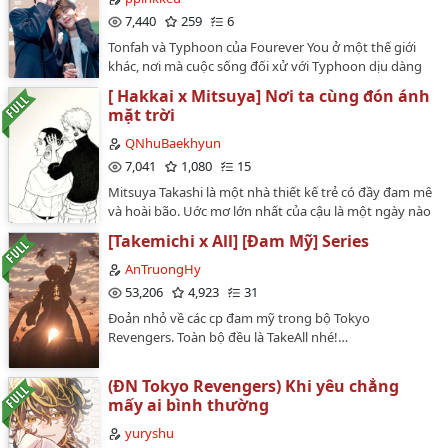
7,440
259
6
Tonfah và Typhoon của Fourever You ở một thế giới
khác, nơi mà cuộc sống đối xử với Typhoon dịu dàng
hơn, và nơi mà Tonfah sẽ là người yêu thầm em trước.
[ Hakkai x Mitsuya] Nơi ta cùng đón ánh
Anh sẽ theo đuổi em như thế nào đây?…
mặt trời
QNhuBaekhyun
7,041
1,080
15
Mitsuya Takashi là một nhà thiết kế trẻ có đầy đam mê
và hoài bão. Uớc mơ lớn nhất của cậu là một ngày nào
đó,các thiết kế của mình được trình diễn trên nhiều sàn
[Takemichi x All] [Đam Mỹ] Series
diễn thời trang lớn,nhỏ. Sau nhiều lần bị giới mộ điệu
đánh giá thấp về các bản thiết kế cũng như chưa có sự
AnTruongHy
đột phá,cậu đã vô tình gặp Hakkai Shiba. Anh ta là một
53,206
4,923
31
người mẫu nghiệp dư, vừa bị trượt vòng thi tuyển
Đoản nhỏ về các cp đam mỹ trong bộ Tokyo
người mẫu của một show thời trang. Anh ta cũng có
Revengers. Toàn bộ đều là TakeAll nhé!…
đầy đam mê và ước mơ giống như cậu. Hai người họ
rồi sẽ như thế nào đây?Lần đầu tiên tui viết,mong mọi
người ủng hộ tui nhaaa…
(ĐN Tokyo Revengers) Khi yêu chẳng
mấy ai bình thường
yuryshu