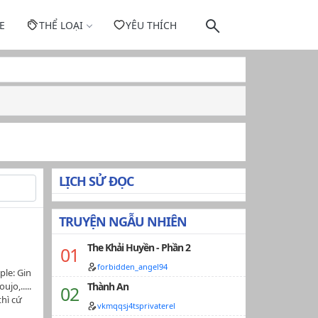
E
THỂ LOẠI
YÊU THÍCH
LỊCH SỬ ĐỌC
TRUYỆN NGẪU NHIÊN
The Khải Huyền - Phần 2
forbidden_angel94
ple: Gin
jo,.....
Thành An
thì cứ
vkmqqsj4tsprivaterel