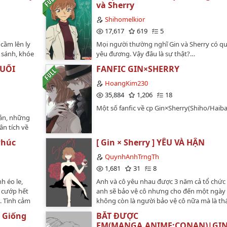
về việc truy bắt nàng, nàng có một cơn ác
và Sherry
mang tên hắn...…
Shihomelkior
17,617
619
5
 cầm lên ly
Mọi người thường nghĩ Gin và Sherry có q
 sánh, khóe
yêu đương. Vậy đâu là sự thật?…
t phách,
CUỐI
FANFIC GIN×SHERRY
ua đều sẽ
h đung đưa
HoangKim230
ị của nó,
35,884
1,206
18
ể tách rời.
Một số fanfic về cp Gin×Sherry(Shiho/Haib
ly cứ chấp
ắn, những
 không gợn
n tích về
uay lại, ghế
c, có thể
ối diện
Phúc
[ Gin × Sherry ] YÊU VÀ HẬN
 không có
ày đâu..."
lofter…
QuynhAnhTrngTh
cooktail, do
1,681
31
8
g sạch một
y bị người
h éo le,
Anh và cô yêu nhau được 3 năm cả tổ chức 
phải do màu
 cướp hết
anh sẽ bảo vệ cô nhưng cho đến một ngày
 đôi tròng
. Tình cảm
không còn là người bảo vệ cô nữa mà là th
ìn vào cần
húc đẹp chứ?
lừng danh Conan…
g Giống
BẮT ĐƯỢC
 đi, hắn mới
?…
EM(MANGA,ANIME:CONAN)|GIN
 vốn đã