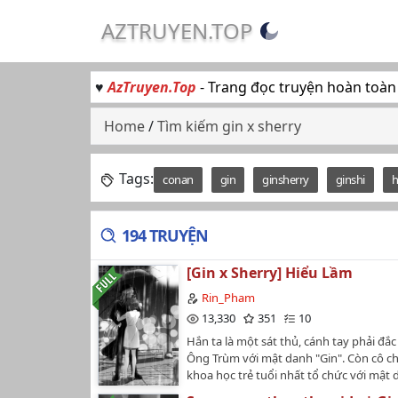
AZTRUYEN.TOP
♥
AzTruyen.Top
- Trang đọc truyện hoàn toàn
Home
/
Tìm kiếm gin x sherry
Tags:
conan
gin
ginsherry
ginshi
h
194 TRUYỆN
[Gin x Sherry] Hiểu Lầm
Rin_Pham
13,330
351
10
Hắn ta là một sát thủ, cánh tay phải đắc
Ông Trùm với mật danh "Gin". Còn cô ch
khoa học trẻ tuổi nhất tổ chức với mật
"Sherry". Hai người gặp nhau khi nào v