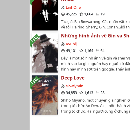
nặng nề. Vào khoảnh khắc đó, cô cũng q
LinhOne
nhìn hắn, mấp máy môi nhẩm lòng: "Là 
45,225
1,664
19
phải không?"…
Tác giả: Bin Binwarning: Các nhân vật k
về tôi. Pairing: Sherry, Gin, Conan.Giới th
cảm của Gin một sát thủ lạnh lùng tron
Những hình ảnh về Gin và Sh
Shiho (Sherry) một thiên tài hóa học. n
người lại ở 2 thế giới hoàn toàn trái ng
Kyubij
tình cảm của họ sẽ ra sao...…
49,101
1,164
64
Đây là một số hình ảnh về gin và sherr
mình sao ko ghi nguồn hay nguồn ở đâ
hình này mình sợt trên google. Thấy ả
độc lạ thì lưu về thôi nên đừng nói mìn
Deep Love
ảnh.…
slowlyrain
34,853
1,613
28
Shiho Miyano, một chuyên gia nghiên 
trong tổ chức Áo Đen. Gin, một thành v
trong tổ chức. Hai người cùng ở chung 
cùng bàn, giúp đỡ lẫn nhau. Việc giúp đ
đổi gì về cảm xúc của hai nhân vật ? H
nhé.Author : Slowly Rain…