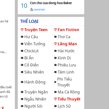
 mộng
Con cho cua dong hoa Baker
namihaki
THỂ LOẠI
uan hệ
Truyện Teen
Fan Fiction
Hư Cấu
Thơ Ca
Viễn Tưởng
Lãng Mạn
ChickLit
Hài Hước
ara)…
Bí Ẩn
Kinh Dị
Cổ Điển
Phiêu Lưu
Siêu Nhiên
Tâm Linh
Phi Tiểu
Hành Động
Thuyết
đều biết
Truyện Ngắn
Ma Cà Rồng
 anh đã
ám tử
Ngẫu Nhiên
Tiểu Thuyết
Người Sói
Lịch Sử
 X