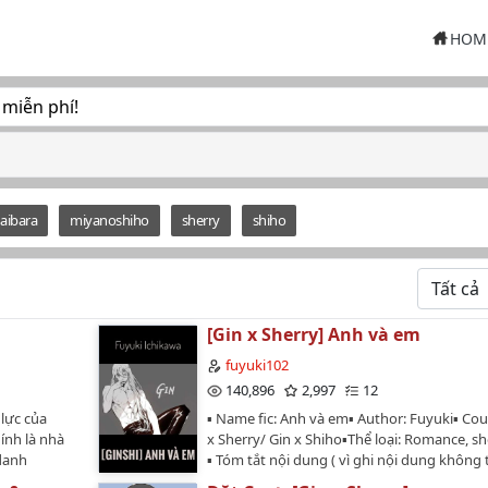
HOM
 miễn phí!
aibara
miyanoshiho
sherry
shiho
[Gin x Sherry] Anh và em
fuyuki102
140,896
2,997
12
 lực của
▪ Name fic: Anh và em▪ Author: Fuyuki▪ Cou
ính là nhà
x Sherry/ Gin x Shiho▪Thể loại: Romance, shou
 danh
▪ Tóm tắt nội dung ( vì ghi nội dung không 
à chuyện
thấy nó sai sai mà kệ đi) - Về cuộc sống của