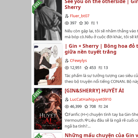
See you on the otherside | Gi
tình sẽ ra sao? Nếu tò mò thì hãy vào fi
Sherry
😍Đây là fic đầu tiên mình viết vì quá m
này. Nếu có sai sót thì mong các cậu gó
Fluer_bt07
qua nhé 😭Và chúc mọi người đọc truyệ
397
30
1
😚…
Nếu còn gặp lại, tôi sẽ nhắm thẳng vào 
mà bóp cò.Nếu ở cuộc đời khác, tôi sẽ k
em như lúc này.Gin x Sherry | 1.2.2025…
| Gin × Sherry | Bông hoa đỏ
giữa nền tuyết trắng
CFewylys
12,951
453
13
Tác phẩm là sự tưởng tượng cao siêu c
theo bộ truyện nổi tiếng CONAN. Bộ nà
chủ yếu để thỏa mãn đam mê đu OTP Gi
[GIN&SHERRY] HUYẾT ÁI
của một con gà mái như mình :>. Bạn n
thích thuyền này xin lướt qua đừng nói 
LucCatHaiNguyet0910
đắng. Mình xin chân thành nhận mọi gó
46,399
708
24
hoàn thiện văn phong lẫn cốt truyện n
💞Fanfic (H+) chuyện tình tay ba Gin-She
♡…
Vermouth.🌹Liệu đâu sẽ là ngã rẽ cuối 
ngã ba tình?…
Những mẩu chuyện của Gin v