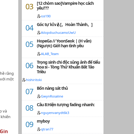
[12 chòm sao]Vampire học cách
 chức bị
yêu???
của tiến
m, có
ice190
ong các
Góc tự kỉ:v🍐[。Hoàn Thành。]
y đi thì
ấy
AilopdiuchucamoUwU
uki:
HopeGa // YoonSeok | (H văn)
ất nhiều
(Ngược) Giới hạn tình yêu
nào thì
ALAB_Team
u mong
e này
Trọng sinh chi độc sủng ảnh đế tiểu
hoa si - Tòng Thử Khuẩn Bất Tảo
Triều
thề rằng
 với một
hishiritoki
c yên
Bốn nàng sát thủ
g hão
ắn quan
GwynRosaline
g, hắn
Câu 8:Hiện tượng fading nhanh:
những
p và
ẳng mảy
nguyenvanydt6k3
 khiến
 nhuốm
myboy
nàng,
qtran77
 ám ảnh
 Gin