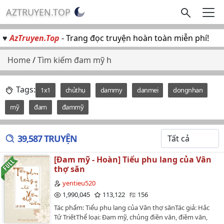
AZTRUYEN.TOP
♥
AzTruyen.Top
- Trang đọc truyện hoàn toàn miễn phí!
Home
/
Tìm kiếm đam mỹ h
Tags:
1x1
chủthụ
dammy
danmei
dongnhan
mỹ
đam
đammỹ
39,587 TRUYỆN
[Đam mỹ - Hoàn] Tiểu phu lang của Vân
thợ săn
yentieu520
1,990,045
113,122
156
Tác phẩm: Tiểu phu lang của Vân thợ sănTác giả: Hắc
Tử TriếtThể loại: Đam mỹ, chủng điền văn, điềm văn,