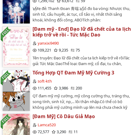
1,299,102
63,612
59
sự nghiệp phát triển hơn nữa mà Hàn Trình cưới Hạ
๖ۣۜMẹ đẻ: Thanh Đoan 青端.๖ۣۜSố đo ba vòng: Nhược thụ,
Thiên - cậu nhóc nhỏ hơn mình mười mấy tuổi, vừa
sinh tử, cẩu huyết, ác tục, cổ tảo vị, nhất thời sảng
mới trưởng thành. Vì không muốn dạy hư cậu nhóc, từ
khoái, không đổi công, ABOTích phân:
nay bắt đầu cuộc sống hôn nhân thanh tâm quả dục,
83,498,192Nguồn: Tấn Giang + khotangdammy.๖ۣۜH
không bao trai không chơi gái không 419.Hạ Thiên vì
[Đam mỹ - End] Đạo lữ đã chết của ta lịch
ưởng thọ theo sổ tử thần: Hoàn 58 tuổi + 0 lần chết
muốn nhập học, gả cho chú Hàn - người mà cậu từ
kiếp trở về rồi - Tức Mặc Dao
lâm sàn…
nhỏ đến lớn luôn luôn tôn kính. Một thời gian sau, Hạ
yanxixi9490
Thiên phát hiện chú Hàn không hề chính trực vĩ đại
109,221
9,235
75
như bề ngoài, chỉ đáng tiếc phát hiện quá muộn, trái
tim đã rơi vào tay giặc mất rồi.Chú ý: Trước khi biết thụ
Tên truyện: Đạo lữ đã chết của ta lịch kiếp trở về rồiTác
công đi qua ngàn bụi hoa.…
giả: Tức Mặc DaoThể loại: Đam mỹ, cổ đại, tu chân,
xuyên sách, sảng văn, chủ thụ, cường cường, nhẹ
Tổng Hợp QT Đam Mỹ Mỹ Cường 3
nhàng, 1v1, HEĐộ dài: 63 chương + 13 ngoại
truyệnBiên tập bởi Yanxixi ⸜(｡˃ ᵕ ˂ )⸝♡Truyện chỉ được
soft-kth
đăng tải duy nhất trên Wattpad này và Wordpress
111,455
3,986
200
xinyuandacheng.Link đọc tại Wordpress:
QT đam mỹ mỹ cường, mỹ công cường thụ, tráng thụ,
https://xinyuandacheng.wordpress.com/dam-my-dao-
song tính, sinh tử, np,... lôi thận nhập.Có thể có bộ
lu-da-chet-cua-ta-lich-kiep-tro-ve-roi…
không phải mỹ cường mình up lên mà chưa check kỹ
mọi người cmt nhắc mình xóa nhé.❗️Lấy cv edit vui lòng
[Đam Mỹ] Cô Dâu Giả Mạo
ghi cre.…
Lamca520
72,577
3,290
11