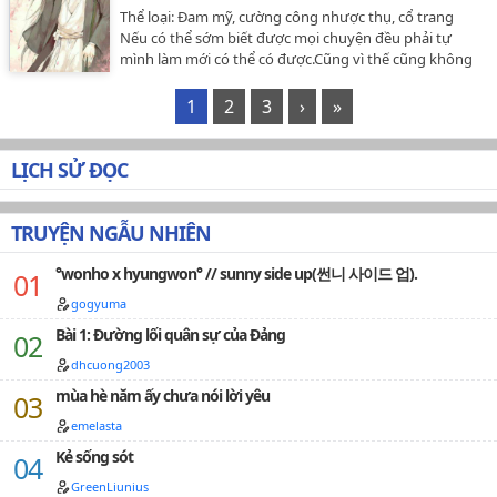
Thể loại: Đam mỹ, cường công nhược thụ, cổ trang
Nếu có thể sớm biết được mọi chuyện đều phải tự
mình làm mới có thể có được.Cũng vì thế cũng không
nghĩ ra tại sao tiểu thư lại đối xử với y tốt như thế, là
việc không bình thường.Nhưng nếu bình thường thì
1
2
3
›
»
không sao,đằng này lại muốn y thay nàng đi gả cho
một nam nhân khác?Muốn y chết cũng đâu cần phải
nhẫn tâm như thế!Nghe nói cô gia tương lai là một kẻ
LỊCH SỬ ĐỌC
man rợ ăn sống nuốt tươi.Chuyến này y đi, không chết
cũng bị thương!210619…
TRUYỆN NGẪU NHIÊN
°wonho x hyungwon° // sunny side up(썬니 사이드 업).
gogyuma
Bài 1: Đường lối quân sự của Đảng
dhcuong2003
mùa hè năm ấy chưa nói lời yêu
emelasta
Kẻ sống sót
GreenLiunius