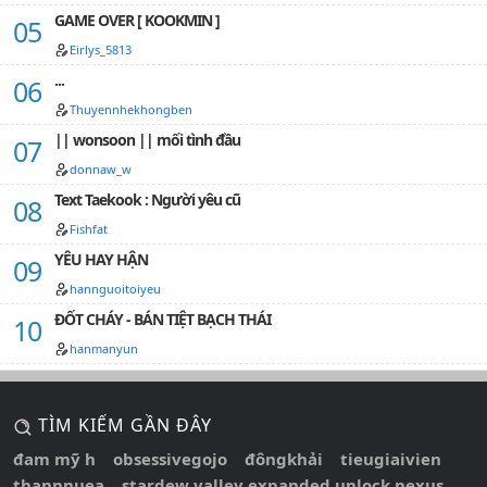
GAME OVER [ KOOKMIN ]
Eirlys_5813
...
Thuyennhekhongben
|| wonsoon || mối tình đầu
donnaw_w
Text Taekook : Người yêu cũ
Fishfat
YÊU HAY HẬN
hannguoitoiyeu
ĐỐT CHÁY - BÁN TIỆT BẠCH THÁI
hanmanyun
TÌM KIẾM GẦN ĐÂY
đam mỹ h
obsessivegojo
đôngkhải
tieugiaivien
thannnuea
stardew valley expanded unlock nexus