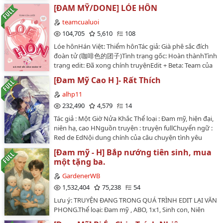
sảng văn, sinh tử, bạo ngược tốt bụng công x dương
[ĐAM MỸ/DONE] LÓE HÔN
quang đáng yêu thụ, cổ trangChuyển ngữ: Yên
VânTình trạng bản edit: HoànNguồn QT:
teamcualuoi
https://dithanbangdanilam.wordpress.com/___…
104,705
5,610
108
Lóe hônHán Việt: Thiểm hônTác giả: Già phê sắc đích
đoàn tử (咖啡色的团子)Tình trạng gốc: Hoàn thànhTình
trạng edit: Đã xong chính truyệnEdit + Beta: Team của
LườiNguồn cv: WikidichRaw: Lilyruan0812Thể loại:
[Đam Mỹ Cao H ]- Rất Thích
Nguyên sang, Đam mỹ, Hiện đại , HE , Tình cảm , Ngọt
sủng , Hào môn thế gia , Chủ thụ , Sảng văn , Đô thị
alhp11
tình duyên , Kim bài đề cử 🥇 , 1v1==Giới thiệu. ....…
232,490
4,579
14
Tác giả : Một Giờ Nửa Khắc Thể loại : Đam mỹ, hiện đại,
niên hạ, cao HNguồn truyện : truyện fullChuyển ngữ :
Red de EdNội dung chính của câu chuyện tình yêu
thầm kín của anh chàng Thẩm Quân dành cho anh
[Đam mỹ - H] Bắp nướng tiên sinh, mua
chàng hàng xóm đã nhiều năm, đã vậy có đôi khi tối
một tặng ba.
nào cũng tưởng tượng cảnh mình và chàng ta have
sex.Đối phương độc thân, sống một mình, hình như
GardenerWB
còn có bệnh sạch sẽ. Ngoại hình điển trai, góc cạnh sắc
1,532,404
75,238
54
nét, tưởng được điêu khắc tạo thành. Nhất là đôi chân
Lưu ý: TRUYỆN ĐANG TRONG QUÁ TRÌNH EDIT LẠI VĂN
dài khoẻ khoắn và mạnh mẽ dưới thân, mỗi đêm đều
PHONG.Thể loại: Đam mỹ , ABO, 1x1, Sinh con, Niên
mê hoặc khiến anh rạo rực trong lòng.Suy cho cùng,
thượng,Ngọt sủng, Hài hước,Ngược (ít) Hiện đại, Đô
tưởng tượng cũng chỉ là tượng tượng. Nhưng anh