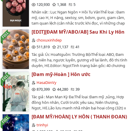
thì phải làm gì bây giờ.…
(phuongtanblog.wordpress.com).Mọi nơi re-up khác
120,930
1,368
5
đều là ĂN CẮP!❌ CẤM RE-UP…
Nhân vật : Lục Ngạn Ngôn × Hồi Tu VânThể loại : Đam
mỹ, cao H, H nặng, sextoy, sm, bdsm, guro, giam cầm,
tam quan lệch (cân nhắc trước khi đọc, vì những chap
gần về sau đều vặn vẹo)…
[EDIT][ĐAM MỸ/ABO/AB] Sau Khi Ly Hôn
choxuxinhdep
511,819
21,137
41
Tác giả: Úc HoaNguồn: Trường BộiThể loại: ABO, Đam
mỹ, niên hạ, ngược luyến, gương vỡ lại lành, đô thị tình
duyên, HE.Editor: NgọtTình trạng bản gốc: 40 chương
+ 2 PN (Hoàn) Tình trạng edit: HoànBản edit chỉ đúng
[Đam mỹ-Hoàn ] Hôn ước
khoảng 80%.…
HasaDiinVy
870,399
44,280
39
Tác giả : Mạn Mạn Kỳ Đa:Thể loại :Đam mỹ ,sủng, Hợp
đồng hôn nhân, Cưới trước yêu sau, Niên thượng,
Ngọt, HE.Lão lưu manh nhã nhặn bại hoại công (32t) x
Dương quang bức người học tra thụ (18t).Tình trạng
[ĐAM MỸ/HOÀN] LY HÔN ( THANH ĐOAN)
bản gốc: 38c chính văn + x pn.Edit: HoànCâu chuyện
được viết ở thời hiện đại giả tưởng, lấy bối cảnh ở đất
trinhyi
nước được cho phép kết hôn đồng tính.Cũng vì muốn