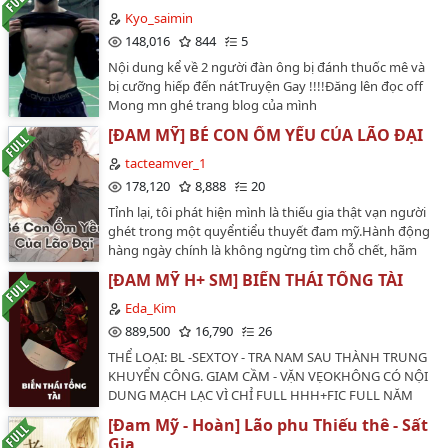
Kyo_saimin
đôi."Note: Ngừng cho phép chuyển ver.…
148,016
844
5
Nội dung kể về 2 người đàn ông bị đánh thuốc mê và
bị cưỡng hiếp đến nátTruyện Gay !!!!Đăng lên đọc off
Mong mn ghé trang blog của mình
https://hacthienvubl-yaoidoujinshi.blogspot.com/…
[ĐAM MỸ] BÉ CON ỐM YẾU CỦA LÃO ĐẠI
tacteamver_1
178,120
8,888
20
Tỉnh lại, tôi phát hiện mình là thiếu gia thật vạn người
ghét trong một quyểntiểu thuyết đam mỹ.Hành động
hàng ngày chính là không ngừng tìm chỗ chết, hãm
hại thiếu gia giả,sau đó bị người thân bạn bè chán ghét
[ĐAM MỸ H+ SM] BIẾN THÁI TỔNG TÀI
ruồng bỏ.Đùa gì thế?Chỉ dựa vào việc tôi đi một bước
ho một trận nhỏ, đi ba bước ho một trận lớn,ba ngày
Eda_Kim
hai lần cảm lạnh nóng sốt, rồi đau bụng đau đầu
889,500
16,790
26
không rõ nguyên nhân.Ngay cả động thêm một cái tôi
THỂ LOẠI: BL -SEXTOY - TRA NAM SAU THÀNH TRUNG
cũng ngại phí sức, chớ đừng nhắc tới đi nhằmvào
KHUYỂN CÔNG. GIAM CẦM - VẶN VẸOKHÔNG CÓ NỘI
người khác.Sau đó tôi hạ quyết tâm, nằm thẳng chịu
DUNG MẠCH LẠC VÌ CHỈ FULL HHH+FIC FULL NĂM
mắng, ăn rồi chờ chết, chỉ hy vọng cóthể thư thái thoải
2017…
mái vượt qua những ngày kế tiếp.Sau này, người nhà
[Đam Mỹ - Hoàn] Lão phu Thiếu thê - Sất
đã từng chán ghét tôi đều van xin tôi về nhà.Mà vị đại
Gia