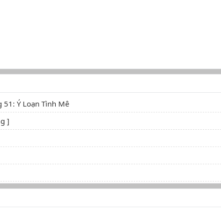
 51: Ý Loạn Tình Mê
g ]