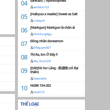
sankazu | hybristophilia
winterin123
[Haikyuu x reader] Sweet as Salt
irisleycih
[Markgun] Markgun là chân ái
DinhSongNgu
Đồng nhân doreamon
DiNguyen827
Thì Ra, Em Ở Đây !!
Wu_YiLei1210
[Edit]Dò Hư Lăng - 探虚陵 (cổ đại
thiên)
Haeinwife
NGBK 154-202
hoa2112
THỂ LOẠI