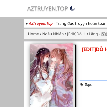
AZTRUYEN.TOP
♥
AzTruyen.Top
- Trang đọc truyện hoàn toàn
Home
/
Ngẫu Nhiên
/
[Edit]Dò Hư Lăng - 探虚
[EDIT]DÒ 
Tags: