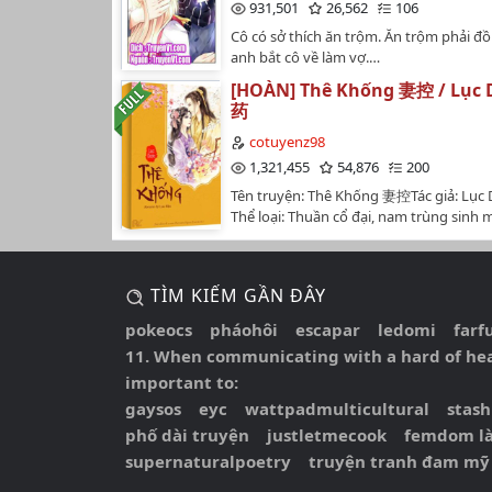
hiểm, biến tháiBoss ngạo kiều ngây thơ
C25 - CHỈ LÀ BẮT ĐẦU
931,501
26,562
106
khác,Hoàn thành nhiệm vụ câu dẫn nam
lùng tự bế Boss quỷ súc phúc hắcGiây p
thiệu rất vắn tắt ~ mời tiến vào ~Lúc bắt
Cô có sở thích ăn trộm. Ăn trộm phải đồ
vào trò chơi đó, An Tình lệ rơi đầy mặt n
Quyển 2: Cổ Thành Trầm Phù_Chương 26: Chơ
một chút tươi mát nhỏ, nhưng sau này 
anh bắt cô về làm vợ.…
tượng công lược quá biến thái!"Tác ph
càng ngày càng nặng nga ~----------Thế g
Chương 27: Chim Yến Trở Về
Ngọt văn, hệ thống lưu, pháo hôi nghị
[HOÀN] Thê Khống 妻控 / Lục
lược anh quân nhân (Edit full)Thế giới 2
药
thượng thư goá vợ (Edit full)Thế giới 3:
Chương 28: Bàn Chuyện Đêm Khuya
chàng lưu manh (Edit full)Thế giới 4: Cô
cotuyenz98
động viên (Edit full)Thế giới 5: Công lược
Chương 29: Ánh Trăng
1,321,455
54,876
200
-----**TRUYỆN CHỈ ĐĂNG TRÊN WATTP
Tên truyện: Thê Khống 妻控Tác giả: Lụ
NHỌ, VUI LÒNG KHÔNG REUP CHUYỂN 
Chương 30: Phong Nguyệt Các
Thể loại: Thuần cổ đại, nam trùng sinh
TRUYỆN DỊCH CHƯA CÓ SỰ ĐỒNG Ý CỦA
"thê khống", thâm tình, con dâu nuôi từ
Chương 31: Tố Uyên
CHÂN THÀNH CẢM ƠN!…
siêu sủng, song xử, chút sắc, cảm động
Chương 32: Khanh Chi Nhan
dịch: Chickenliverpate [C1-C125], Cố Tư 
TÌM KIẾM GẦN ĐÂY
C200].Trạng thái: Hoàn thànhSố chương
Chương 33: Đại Địa Như Bích
chương + 4 ngoại truyệnVĂN ÁN:Nàng l
pokeocs
pháohôi
escapar
ledomi
farf
cô nương không nơi nương tựa tìm đến
Chương 34 : Khế Sa Chi Dạ
11. When communicating with a hard of heari
tổ phụ để được nuôi dưỡng.Không ngờ 
important to:
được vị biểu ca cuồng muội đến đáng sợ
Chương35: Giương Cung Xạ Nguyệt
trong cái rủi có cái may.Lại nói đến sau 
gaysos
eyc
wattpadmulticultural
stash
thân nàng mới hiểu ra được, cuồng muộ
Chương 36: Nhất Mộng Đàm Hoa Tiêu
phố dài truyện
justletmecook
femdom là
thành cuồng thê mới đáng sợ mức nào
supernaturalpoetry
truyện tranh đam mỹ
gì biểu ca không làm được nếu như kh
Chương 37: Long Câu Sơ Thiệp (Lần Đầu Đến 
được thì sẽ cho một tá biểu ca khác đi l