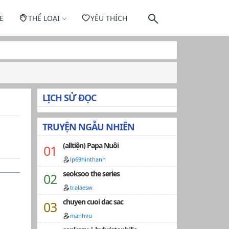
E
THỂ LOẠI
YÊU THÍCH
LỊCH SỬ ĐỌC
TRUYỆN NGẪU NHIÊN
(alltiện) Papa Nuôi
lp69hinthanh
seoksoo the series
tralaesw
chuyen cuoi dac sac
manhvu