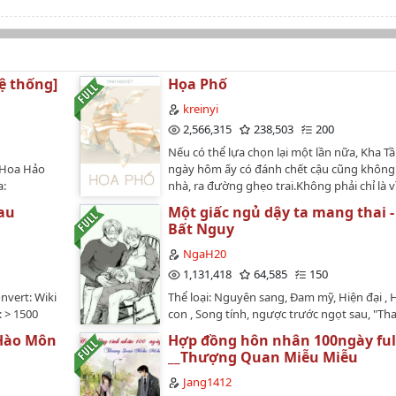
ệ thống]
Họa Phố
kreinyi
2,566,315
238,503
200
Nếu có thể lựa chọn lại một lần nữa, Kha T
: Hoa Hảo
ngày hôm ấy có đánh chết cậu cũng không 
a:
nhà, ra đường ghẹo trai.Không phải chỉ là v
nh trạng
mưa vào trú trong bảo tàng mỹ thuật nên 
au
Một giấc ngủ dậy ta mang thai -
: Hoàn
dịp tính nhìn đông cung đồ một cái thôi sao
Bất Nguy
-Thể loại:
mà tự dưng lại... chui thẳng vô trong tran
i, HE, OE,
Dịch Nhiên : Mỗi người chúng ta, đều đang
NgaH20
ủng, Xuyên
vai nhân vật trong tranh.Kha Tầm hai mắt 
1,131,418
64,585
150
đài, Duyên
: Làm sao đi vào đông cung đồ?Mục Dịch Nh
nvert: Wiki
Thể loại: Nguyên sang, Đam mỹ, Hiện đại , H
ch tập,
dài một cái : Nhắm mắt, nằm xuống.…
 > 1500
con , Song tính, ngược trước ngọt sau, "Th
 một cô gái
thái có một
văn"😅😅Văn án:Vầng hào quang được trao
u hồn du
Hào Môn
Hợp đồng hôn nhân 100ngày ful
g thành
thống của Đường Loan Loan dần dần tiêu 
lại lựa
__Thượng Quan Miễu Miễu
tượng mà An
mọi người bị ảnh hưởng bởi vầng hào qua
g thể
là:Boss âm
cũng dần dần khôi phục ý thức của chính m
Jang1412
ế giới