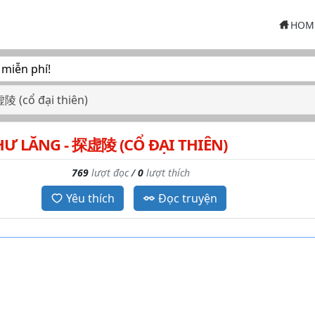
HOM
 miễn phí!
陵 (cổ đại thiên)
HƯ LĂNG - 探虚陵 (CỔ ĐẠI THIÊN)
769
lượt đọc
/
0
lượt thích
Yêu thích
Đọc truyện