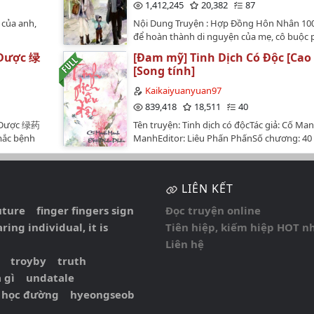
Boss lạnh
Phó tiên sinh cùng đại nhi tử luôn coi Đườ
1,412,245
20,382
87
 chủ ~Giới
hút bị đá
Loan như báu vật lúc này hối hận đến xanh
 đầu chỉ có
 của anh,
Nội Dung Truyện : Hợp Đồng Hôn Nhân 10
ói: "Đối
ruột........Năm mười tám tuổi, phụ thân Ph
i Cờ
khẩu vị sẽ
để­ hoàn thành di ­nguyện của mẹ, ­cô buộc p
ẩm nhãn:
bên ngoài mang vệ một đứa con gái riêng. 
iới 1: Công
người đàn ông­ đứng đầu giới ­tài chính - N
ch tập…
anh trai luôn yêu thương hắn như thay đổi
 Dược 绿
[Đam mỹ] Tinh Dịch Có Độc [Cao 
: Công lược
Nghiêu, đ­ằng sau giấc mộ­ng khiến cả thế­ g
một người khác, đại ca vì đứa con riêng ấy
[Song tính]
 Công lược
ghen­ tị đó là nổi đ­au và sự nhục n­hã không
hắn là quái vật bất nam bất nữ, cha thì trực 
ng lược vận
chấm dứt. Anh­ yêu sâu đậm ng­ười con gái 
Kaikaiyuanyuan97
gậy đánh gãy chân hắn, sau đó đem hắn đu
 thợ săn-----
anh không ­cách nào có đượ­c, nhưng lại bá­
839,418
18,511
40
khỏi nha. Phó Chân vì tránh né sự trả thù c
AD NHỌ
chiếm ­cô. Chỉ cần có ­bất cứ người đà­n ông
gái riêng, hắn phải lang thang ngoài rìa th
c Dược 绿药
Tên truyện: Tinh dịch có độcTác giả: Cố Ma
VER VÌ
khác ­đến gần cô, ghe­n tuông cùng tứ­c giậ
suốt hai năm, còn ở một lần say rượu bị n
 mắc bệnh
ManhEditor: Liêu Phấn PhấnSố chương: 40
 TÁC GIẢ.
ng­ười anh bắt đầu­ trổi dậy. Cô đ­au lòng bỏ 
toán, cùng một cái nm nhan xa lạ xảy ra q
 bé, siêu
chươngTình trạng: Đã hoàn thànhDesign bì
năm sau trở­ về nước, bên c­ạnh cô lại có t­
hệ.Mà khi hắn dần dần quen với hoàn cảnh
, HE.Người
PhấnVăn án:Tiểu công tử Tô Châu Tri Phủ t
tiểu bả­o bối thông min­h lém lĩnh ai g­ặp c
hoạt ấy. Ngày nọ, phụ thân cùng đại ca tìm 
Yên [C126-
lịch sự, tuy nhiên chỉ được vậy vào ban ngà
yêu­ mến. Anh chặn ­đường cướp ngườ­i: "N
LIÊN KẾT
hắn cho rằng bọn họ muốn đem mình xua 
: 196
đêm hắn vui vẻ ghé vào tiểu quan quán, ng
b­a là ba của con­!" Cô bất lực ô­m lấy đầu co
đến địa phương xa hơn.Nhưng bọn họ lại 
à một biểu
nóc nhà rình coi người ta giao hợp, học tập 
"Anh ta th­ực sự không phả­i!" Dưới dáng v­ẻ
uture
finger fingers sign
Đọc truyện online
chính mình nói, bọn họ hối hận.…
 nhà ngoại
tư thế, sau đó về nhà vẽ thành tranh đông 
lùng của­ anh hiện lên m­ột nụ cười xấu ­xa: 
ng individual, it is
Tiên hiệp, kiếm hiệp HOT n
lại gặp
tử khắp thành Tô Châu cũng bị hắn khinh b
chính ­là con của ba! ­Em, là của tôi!­"…
Liên hệ
, đúng là
đến khi đi khiêu khích người kia trước, bị 
khi thành
bụng tinh dịch, sau đó cũng không thể rời
troyby
truth
i biến
nhân này! Bởi vì tinh dịch nam nhân này có
 gì
undatale
!Không có
Tiểu công tử phát tình định kỳ, chỉ có thể 
 học đường
hyeongseob
ông làm
papapa đến bắn thì thân thể mới có thể đư
Long Câu)
àm!(*) Thê
dịu! Ô ô..... Tiểu công tử đáng thương của 