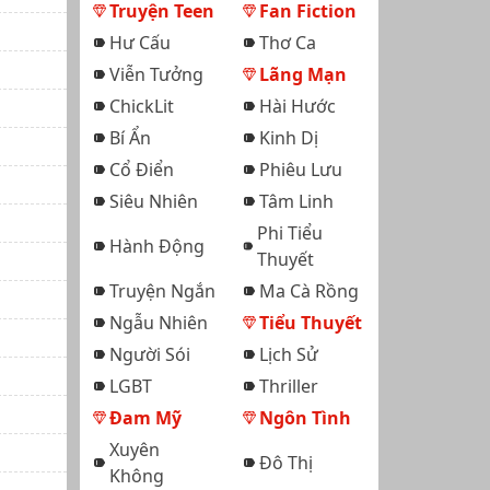
Truyện Teen
Fan Fiction
Hư Cấu
Thơ Ca
Viễn Tưởng
Lãng Mạn
ChickLit
Hài Hước
Bí Ẩn
Kinh Dị
Cổ Điển
Phiêu Lưu
Siêu Nhiên
Tâm Linh
Phi Tiểu
Hành Động
Thuyết
Truyện Ngắn
Ma Cà Rồng
Ngẫu Nhiên
Tiểu Thuyết
Người Sói
Lịch Sử
LGBT
Thriller
Đam Mỹ
Ngôn Tình
Xuyên
Đô Thị
Không