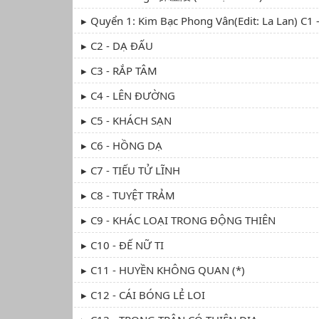
Quyển 1: Kim Bạc Phong Vân(edit: La Lan) 
C2 - DẠ ĐẤU
C3 - RẮP TÂM
C4 - LÊN ĐƯỜNG
C5 - KHÁCH SẠN
C6 - HỒNG DẠ
C7 - TIẾU TỬ LĨNH
C8 - TUYỆT TRẢM
C9 - KHÁC LOẠI TRONG ĐỘNG THIÊN
C10 - ĐẾ NỮ TI
C11 - HUYỀN KHÔNG QUAN (*)
C12 - CÁI BÓNG LẺ LOI