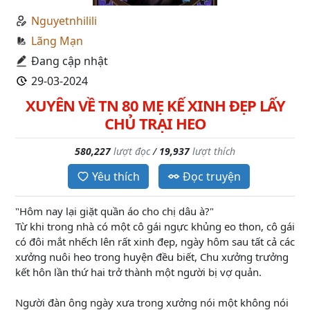
Nguyetnhilili
Lãng Mạn
Đang cập nhật
29-03-2024
XUYÊN VỀ TN 80 MẸ KẾ XINH ĐẸP LẤY
CHỦ TRẠI HEO
580,227
lượt đọc
/
19,937
lượt thích
Yêu thích
Đọc truyện
"Hôm nay lại giặt quần áo cho chị dâu à?"
Từ khi trong nhà có một cô gái ngực khủng eo thon, cô gái
có đôi mắt nhếch lên rất xinh đẹp, ngày hôm sau tất cả các
xưởng nuôi heo trong huyện đều biết, Chu xưởng trưởng
kết hôn lần thứ hai trở thành một người bị vợ quản.
Người đàn ông ngày xưa trong xưởng nói một không nói