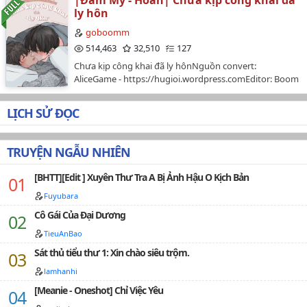
|Đam Mỹ - Hoàn| Chưa kịp công khai đã
Tên truyện (có thể) không liên quan đến cốt truyện, tay
Nội dung: Câu chuyện của một chiếc quần lót Link nhà
45
một vạn lượng, hôn một cái!"***Trên truyện: Họa Cốt
ly hôn
nghề yếu kém mong các bạn thông cảm bỏ qua :)))…
edit: https://blovez.wordpress.com/danmei-novel/da-
Nữ Ngỗ Tác*; Nữ pháp y vẽ tranh xương cốt; Tác giả: Li
46
hoan/内裤与男神-quan-lot-va-nam-than/…
goboomm
Duo Wu - Li Đa Ô.Translations: Emily Ton.Converter: Abe
514,463
32,510
127
(Wikidich)+ *Nữ ngỗ tác: Nữ tử chuyên khám nghiệm
47
tử thi; Nữ pháp y.+ Truyện trinh thám, 1v1…
Chưa kịp công khai đã ly hônNguồn convert:
AliceGame - https://hugioi.wordpress.comEditor: Boom
48
(tui🙋🏻‍♀️)-Tác giả: Đoản Miệt Tử Sai SaiThể loại: gương vỡ
49
lại lành, showbiz, muộn tao si tình ảnh đế công x giải
LỊCH SỬ ĐỌC
phóng bản thân tiêu sái thụ, heNhân vật chính:
50
Nghiêm Tự, Kha Tây NinhTình trạng bản gốc: 124
chương + 5 PNTình trạng bản edit: hoàn chính văn-
TRUYỆN NGẪU NHIÊN
51
TRUYỆN EDIT CHỈ ĐÚNG 80-90%, mình edit vì sở thích
nên trình độ có hạn, mọi người cứ tuỳ tiện đọc, có thể
52
[BHTT][Edit ] Xuyên Thư Tra A Bị Ảnh Hậu O Kịch Bản
đóng góp ý kiến nhưng xin hãy nhẹ nhàng chứ đừng
buông lời cay đắng nha Q_Q…
Fuyubara
53
Cô Gái Của Đại Dương
54
TieuAnBao
55
Sát thủ tiểu thư 1: Xin chào siêu trộm.
56
lamhanhi
[Meanie - Oneshot] Chỉ Việc Yêu
57