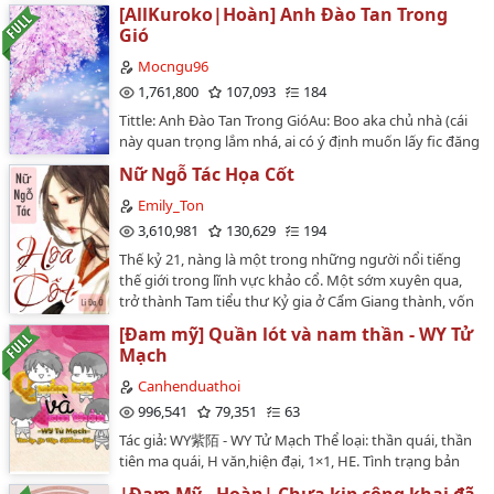
32
Bởi vì 1 chuyện đáng tiếc,2 con người cứ luôn luôn lướt
[AllKuroko|Hoàn] Anh Đào Tan Trong
qua nhau ấy vào 1 ngày đẹp trời đã gặp phải,và rồi sét
Gió
33
đã đánh đùng đùng.. Nhưng đáng tiếc ko phải tiếng
Mocngu96
sét tình yêu mà là tiếng sét oan gia.Tú nhận lời cá cược
34
1,761,800
107,093
184
của bạn bè cưa đổ 1 đứa con gái hoàn toàn ko có con
trai trong mắt.Còn cô thì lại hoàn toàn ngó lơ chàng
35
Tittle: Anh Đào Tan Trong GióAu: Boo aka chủ nhà (cái
trai ở trước mặt. Trong trò cá cược này,ai sẽ là người
này quan trọng lắm nhá, ai có ý định muốn lấy fic đăng
thắng?Ai sẽ là kẻ thua?2 con người hoàn toàn trái
36
ra ngoài thì làm ơn nhìn rõ nó là fic có chủ. Mong các
Nữ Ngỗ Tác Họa Cốt
ngược như 2 đường thẳng song song này,liệu có gặp
bạn tôn trọng chất xám cũng như công sức của
37
nhau ở cùng 1 điểm? Trò đùa trái tim bắt đầu……
Au)Nhân vật: GoM× Kuroko (AllKuroko)|| có sự xuất
Emily_Ton
hiện của các nhân vật trong Slamdunk, POTThể loại:
3,610,981
130,629
194
38
hiện đại, vườn trường, thi đấu thể thao, NP, có ngược
Thế kỷ 21, nàng là một trong những người nổi tiếng
có ngọtRatting: xôi thịt đầy đủ =)))Nội dung: Đội bóng
39
thế giới trong lĩnh vực khảo cổ. Một sớm xuyên qua,
rổ trường Sơ Trung Teiko là một đội bóng huyền thoại
trở thành Tam tiểu thư Kỷ gia ở Cẩm Giang thành, vốn
với thành tích đánh bại các đối thủ mà họ chạm trán.
40
nên sống nhưng bị chết đói. Cha không yêu, bị ghét
Các tuyển thủ của đội được biết đến với cái tên
[Đam mỹ] Quần lót và nam thần - WY Tử
bỏ, thân thể nho nhỏ trời sinh không đủ dinh dưỡng!
"Generation of Miracles" (Thế hệ kỳ tích). Sau khi tốt
41
Mạch
Vì thế, để kiếm bạc ăn cơm no, nàng làm lại nghề cũ -
nghiệp, năm ngôi sao này chuyển đến các trường Cao
Pháp y chuyên môn hoạ người chết! Một đôi tay khéo
Canhenduathoi
42
Trung khác nhau nổi tiếng về bóng rổ. Tuy nhiên, có
léo, vuốt ve xương trắng, phá được án treo ngàn năm.
996,541
79,351
63
một sự thật được ít người biết đến về cầu thủ bóng
Hắn là Vương gia mĩ mạo lạnh lùng, chỉ vì nụ cười của
43
ma thứ sáu - Kuroko Tetsuya.......Đôi lời: các nhân vật
Tác giả: WY紫陌 - WY Tử Mạch Thể loại: thần quái, thần
mỹ nhân, không ngần ngại ném đi những nguyên tắc
trong fic không thuộc quyền sở hữu của Au, tuy nhiên
tiên ma quái, H văn,hiện đại, 1×1, HE. Tình trạng bản
44
đạo đức của mình, liên tục tán tỉnh nàng. "Vương gia,
số phận họ trong fic đều nằm trong tay Au định đoạt.
gốc: Hoàn [71 đoạn] Biên tập: Gà Múp, Katherine Kim
sờ một lần, một ngàn lượng." "Bổn vương cho ngươi