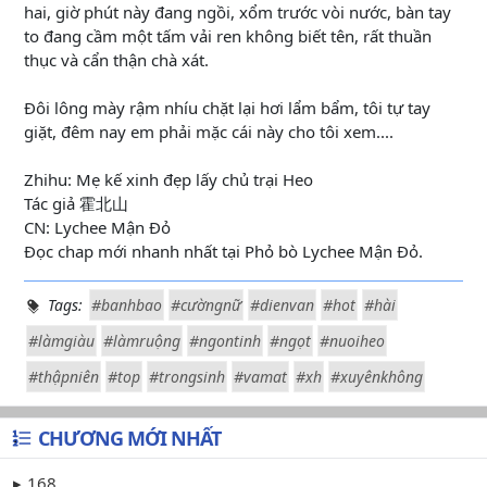
hai, giờ phút này đang ngồi, xổm trước vòi nước, bàn tay
to đang cầm một tấm vải ren không biết tên, rất thuần
thục và cẩn thận chà xát.
Đôi lông mày rậm nhíu chặt lại hơi lẩm bẩm, tôi tự tay
giặt, đêm nay em phải mặc cái này cho tôi xem....
Zhihu: Mẹ kế xinh đẹp lấy chủ trại Heo
Tác giả 霍北山
CN: Lychee Mận Đỏ
Đọc chap mới nhanh nhất tại Phỏ bò Lychee Mận Đỏ.
Tags:
#banhbao
#cườngnữ
#dienvan
#hot
#hài
#làmgiàu
#làmruộng
#ngontinh
#ngọt
#nuoiheo
#thậpniên
#top
#trongsinh
#vamat
#xh
#xuyênkhông
CHƯƠNG MỚI NHẤT
168