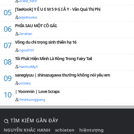
oralie_here
58
[TaeKook] Y Ê U E M 5 9 G I Â Y - Văn Quá Thị Phi
59
JeiJeiKookie
PHÍA SAU MỘT CÔ GÁI.
60
ZeraHan
61
Võng du chi trọng sinh thiên hạ 16
62
ngox0101
63
Tôi Phát Hiện Mình Là Rồng Trong Fairy Tail
HanhLeMy5
64
sanegiyuu | shinazugawa thường không nói yêu em
65
junzwq
66
| Yoonmin | Love Scraps
67
YmsHuonggiang
68
TÌM KIẾM GẦN ĐÂY
69
NGUYỄN KHẮC HANH
schieten
hiệntượng
70