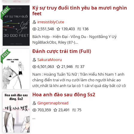
Ký sự truy đuổi tình yêu ba mươi nghìn
21
feet
22
irresistiblyCute
2,551,548
139,403
136
23
Bách Hợp - Hiện Đại - Võng Du - NgọtBằng Y Uý
24
NgãBlackObs, Riley (87-)…
Đánh cược trái tim (Full)
25
SakuraMooru
26
6,501,063
21,946
37
Thông Báo!
Nam : Hoàng Tuấn Tú Nữ : Trần Hiểu Nhi Nam 1 anh
chàng điển trai với nụ cười làm cho người khác ao
27
ước,nhất là khi anh ta lại có 1 cái ví quá dày bất cứ cô
gái nào trong ngôi trường cấp 3 này cũng đều nhìn
28
Hoa anh đào sau đông Ss2
cậu chàng hotboy này với con mắt ngưỡng mộ,ai cũng
muốn chiếm trái tim của hoàng tử. Nữ,con gái độc
Gingersnapbread
29
nhất của 1 bà mẹ độc thân,thành phần cá biệt bị chủ
703,359
23,491
75
nhiệm ưu tiên chăm sóc hàng đầu trong lớp.Ngang
30
…
ngạnh,bướng bỉnh,cãi ngang như cua,ham chơi ham
31
ngủ như bao đứa con gái 18t lười chảy thây khác.Hoàn
toàn ko thích con trai.Mà cũng chẳng có ai buồn ngó.