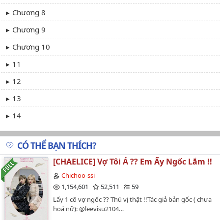
Chương 8
Chương 9
Chương 10
11
12
13
14
15
CÓ THỂ BẠN THÍCH?
16
[CHAELICE] Vợ Tôi Á ?? Em Ấy Ngốc Lắm !!
17
Chichoo-ssi
18
1,154,601
52,511
59
Lấy 1 cô vợ ngốc ?? Thú vị thật !!Tác giả bản gốc ( chưa
19
hoá nữ): @leevisu2104…
20