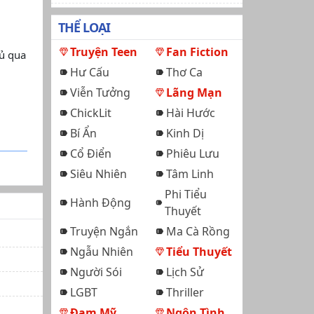
THỂ LOẠI
Truyện Teen
Fan Fiction
hủ qua
Hư Cấu
Thơ Ca
Viễn Tưởng
Lãng Mạn
ChickLit
Hài Hước
Bí Ẩn
Kinh Dị
Cổ Điển
Phiêu Lưu
Siêu Nhiên
Tâm Linh
Phi Tiểu
Hành Động
Thuyết
Truyện Ngắn
Ma Cà Rồng
Ngẫu Nhiên
Tiểu Thuyết
Người Sói
Lịch Sử
LGBT
Thriller
Đam Mỹ
Ngôn Tình