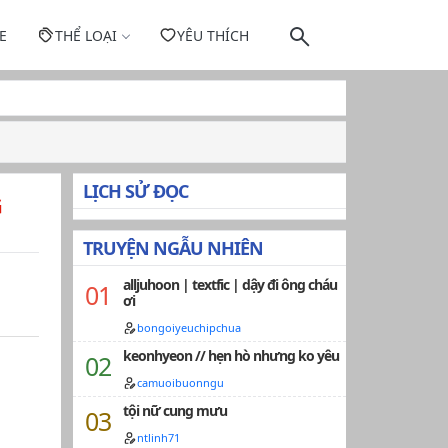
E
THỂ LOẠI
YÊU THÍCH
LỊCH SỬ ĐỌC
G
TRUYỆN NGẪU NHIÊN
alljuhoon | textfic | dậy đi ông cháu
ơi
bongoiyeuchipchua
keonhyeon // hẹn hò nhưng ko yêu
camuoibuonngu
tội nữ cung mưu
ntlinh71