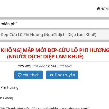
HOM
 miễn phí!
Đẹp-Cửu Lộ Phi Hương (Người dịch: Diệp Lam Khuê)
 KHÔNG] MẬP MỚI ĐẸP-CỬU LỘ PHI HƯƠN
(NGƯỜI DỊCH: DIỆP LAM KHUÊ)
125,485
lượt đọc
/
2,644
lượt thích
Yêu thích
Đọc truyện
 Phi Hương
n Giang
: Thanh Nguyên Các (dieplamkhue.wordpress.com)