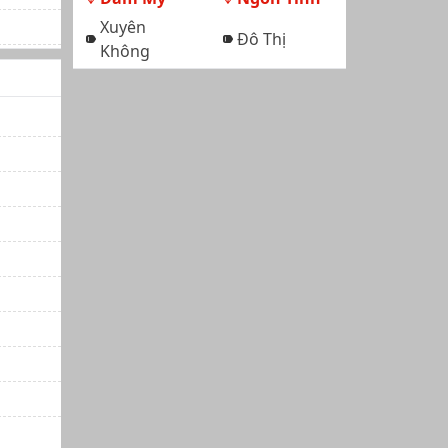
Xuyên
Đô Thị
Không