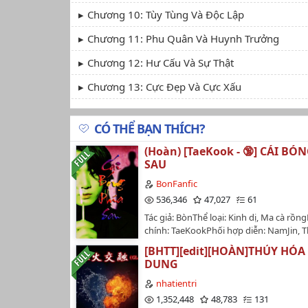
Chương 10: Tùy Tùng Và Độc Lập
Chương 11: Phu Quân Và Huynh Trưởng
Chương 12: Hư Cấu Và Sự Thật
Chương 13: Cực Đẹp Và Cực Xấu
Chương 14: Tôn Quý Và Bình Thường
CÓ THỂ BẠN THÍCH?
Chương 15: Ngu Dốt Và Trung Thành
(Hoàn) [TaeKook - 🔞] CÁI BÓ
Chương 16: Bảo Vệ Và Gây Họa
SAU
Chương 17: Thức Ăn Và Giảm Béo
BonFanfic
536,346
47,027
61
Chương 18
Tác giả: BònThể loại: Kinh dị, Ma cà rồn
chính: TaeKookPhối hợp diễn: NamJin, 
Chương 19
trạng: hoàn ~Tóm tắt:Hắn thề sau 1000
[BHTT][edit][HOÀN]THỦY HỎA
Chương 20
hồi sẽ giẫm đạp lên thế giới, tái sinh th
DUNG
hắn yêu. Nhưng...…
Chương 21
nhatientri
1,352,448
48,783
131
Chương 22