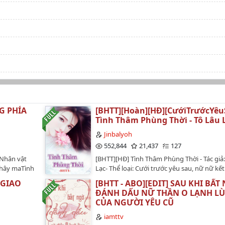
NG PHÍA
[BHTT][Hoàn][HĐ][CướiTrướcYêu
Tình Thâm Phùng Thời - Tô Lâu L
Jinbalyoh
552,844
21,437
127
gNhân vật
[BHTT][HĐ] Tình Thâm Phùng Thời - Tác giả
Thây maTình
Lạc- Thể loại: Cưới trước yêu sau, nữ nữ kế
 năm luân
ngược nhẹ nhàng âm ỉ,...--------------------------
 GIAO
[BHTT - ABO][EDIT] SAU KHI BẤT
ân xác người
án:Trước khi kết hôn, Ôn Khinh Hàn đối với
ĐÁNH DẤU NỮ THẦN O LẠNH L
Thanh Thu nói: ta không có thời gian đi nhậ
CỦA NGƯỜI YÊU CŨ
quá nhiều người, phải hiểu rõ một phen còn
tốn thời gian phí sức. Không bằng ngươi t
iamttv