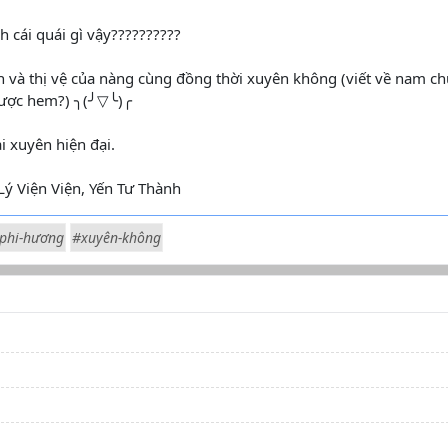
h cái quái gì vậy??????????
n và thị vệ của nàng cùng đồng thời xuyên không (viết về nam c
được hem?) ╮(╯▽╰)╭
 xuyên hiện đại.
Lý Viện Viện, Yến Tư Thành
-phi-hương
#xuyên-không