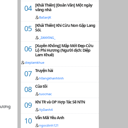
[Khải Thiên] [Đoản Văn] Một ngày
vắng nhà
BaSanJK
[Khải Thiên] Khi Cừu Non Gặp Lang
Sói.
_ZANYING_
[Xuyên Không] Mập Mới Đẹp-Cửu
Lộ Phi Hương (Người dịch: Diệp
Lam Khuê)
dieplamkhue
Truyện hài
h0angkhanhlinh
Của tôi
tuocmac
Khi TR và OP Hợp Tác Sẽ NTN
 nương
VyDanh4
Vẫn Mãi Yêu Anh
ngocdinh121