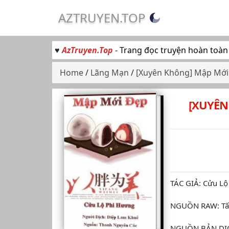
AZTRUYEN.TOP
♥
AzTruyen.Top
- Trang đọc truyện hoàn toàn
Home
/
Lãng Mạn
/
[Xuyên Không] Mập Mới 
[XUYÊN
TÁC GIẢ: Cửu Lộ
NGUỒN RAW: Tấ
NGUỒN BẢN DỊCH