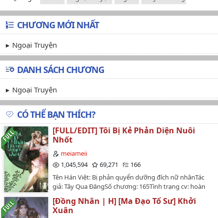
CHƯƠNG MỚI NHẤT
Ngoại Truyện
DANH SÁCH CHƯƠNG
Ngoại Truyện
CÓ THỂ BẠN THÍCH?
[FULL/EDIT] Tôi Bị Kẻ Phản Diện Nuôi
Nhốt
meiameii
1,045,594
69,271
166
Tên Hán Việt: Bị phản quyển dưỡng đích nữ nhânTác
giả: Tây Qua ĐăngSố chương: 165Tình trạng cv: hoàn
thành Tình trạng edit: hoàn thànhThể loại: Nguyên
[Đồng Nhân | H] [Ma Đạo Tổ Sư] Khởi
sang, ngôn tình, cổ đại, hiện đại, HE, tình cảm, tiên
Xuân
hiệp, tu chân, ngọt sủng, hệ thống, xuyên sách, kiếp