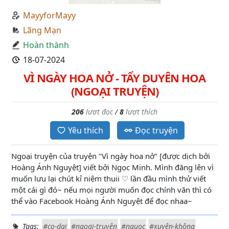
MayyforMayy
Lãng Mạn
Hoàn thành
18-07-2024
VÌ NGÀY HOA NỞ - TẨY DUYÊN HOA
(NGOẠI TRUYỆN)
206
lượt đọc
/
8
lượt thích
Yêu thích
Đọc truyện
Ngoại truyện của truyện "Vì ngày hoa nở" [được dịch bởi
Hoàng Ánh Nguyệt] viết bởi Ngọc Minh. Mình đăng lên vì
muốn lưu lại chút kỉ niệm thuii ♡ lần đầu mình thử viết
một cái gì đó~ nếu mọi người muốn đọc chính văn thì có
thể vào Facebook Hoàng Ánh Nguyệt để đọc nhaa~
Tags:
#co-dai
#ngoại-truyện
#nguoc
#xuyên-không