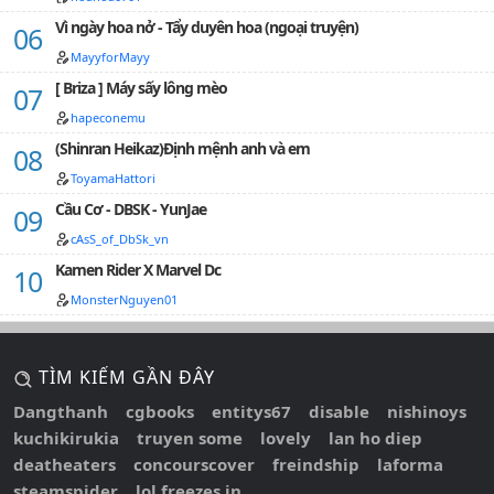
tâm tình nguyện gả cho cho Hạ Sí Mạch ta! Tuyên Cẩn
không hề đổi sắc: Si nhân nằm mơ.…
Vì ngày hoa nở - Tẩy duyên hoa (ngoại truyện)
MayyforMayy
[ Briza ] Máy sấy lông mèo
hapeconemu
(Shinran Heikaz)Định mệnh anh và em
ToyamaHattori
Cầu Cơ - DBSK - YunJae
cAsS_of_DbSk_vn
Kamen Rider X Marvel Dc
MonsterNguyen01
TÌM KIẾM GẦN ĐÂY
Dangthanh
cgbooks
entitys67
disable
nishinoys
kuchikirukia
truyen some
lovely
lan ho diep
deatheaters
concourscover
freindship
laforma
steamspider
lol freezes in