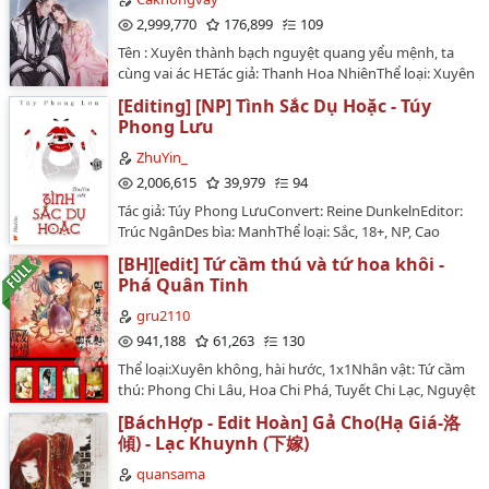
năm trước đây, Tống Tô hai nhà đám hỏi, anh trai Tống
2,999,770
176,899
109
Kỳ Đông đào hôn, vì để mặt mũi cho hai nhà, thân là
Tên : Xuyên thành bạch nguyệt quang yểu mệnh, ta
con thứ Tống Kỳ Đông phải thế anh cả đi kết hôn với
cùng vai ác HETác giả: Thanh Hoa NhiênThể loại: Xuyên
Tô Du.Cả đời Tô Du sẽ không quên được khi nghe thấy
sách, 1 vs 1, Ngọt sủng, Nữ phụ , Huyền Huyễn, Cổ đại,
tin tức ấy, lúc ấy cô đã rất hưng phấn ra sao.Bởi vì hai
[Editing] [NP] Tình Sắc Dụ Hoặc - Túy
tranh báTổng số chương : 105 + 4 ngoại truyện Nguồn:
anh em Tống gia, cô vẫn luôn thích người kia, hay nói
Phong Lưu
Wiki dich Tình trạng convert: Đã xong Tình trạng edit:
là người em Tống Kỳ Đông, vốn tưởng rằng cả đời này
Đã xongNgày bắt đầu: 18/05/2020☘️🌸☘️🌸☘️🌸☘️🌸
ZhuYin_
không còn cơ hội cùng hắn một chỗ, không nghĩ tới
Tang Viễn Viễn tình cờ xuyên vào một quyển tiểu
2,006,615
39,979
94
ông trời lại cho cô một kinh hỉ lớn như vậy.Tô Du vốn
thuyết cổ đại huyền huyễn ngược luyến, thành bạch
biết Tống Kỳ Đông lúc ấy đang hẹn hò với bạn gái
Tác giả: Túy Phong LưuConvert: Reine DunkelnEditor:
nguyệt quang hồng nhan bạc mệnh sớm qua đời của
nhiều năm của mình, nhưng cô vẫn đồng ý hôn sự
Trúc NgânDes bìa: ManhThể loại: Sắc, 18+, NP, Cao
nam chính. Nội dung của quyển tiểu thuyết ba xu
này.Có thể gả cho Tống Kỳ Đông, đó là điều mà Tô Du
HTiến độ ra chương: 1 chương/ngàyVăn án:Nữ chủ giá
này:Nam chính yêu nàng, các nam phụ cũng yêu
[BH][edit] Tứ cầm thú và tứ hoa khôi -
đã từng lấy làm hạnh phúc, thẳng đến ba tháng trước
trị nhan sắc cao, thân phận đặc thù, vì chấp hành
nàng.Nữ chính cũng bởi vì sở hữu một khuôn mặt
Phá Quân Tinh
kia...Cô ngoài ý muốn mang thai, ngượng ngùng lại
nhiệm vụ mà các loại nhân vật thay đổi, câu dẫn các
giống nàng đến 7,8 phần nên bị đám đàn ông vừa yêu
hưng phấn báo cho Tống Kỳ Đông cái tin tức tốt đẹp
loại soái ca.Bổn văn không tam quan, không tiết tháo,
gru2110
vừa ngược đãi, thương thân lại trắc thân. Tình cảm của
này, nhưng mà thật không ngờ lại bị Tống Kỳ Đông
thịt các loại, nam chủ mỗi người đều là cao phú soái,
941,188
61,263
130
nữ chính cùng nam chính gặp nhiều trắc trở cẩu huyết
mang đi bệnh viện, bị hắn áp bức đến sanh non.Tô Du
cảnh sát ngay thẳng, tổng tài bá đạo, giáo thảo thiên
không ngừng, ngược thân đến chết đi sống lại, kết cục
Thể loại:Xuyên không, hài hước, 1x1Nhân vật: Tứ cầm
lúc đó mới hiểu được, thì ra cô trở thành Tống phu
tài, bác sĩ cấm dục......🚫Bản edit được đăng duy nhất
còn có thể hạnh phúc HE.Tang Viễn Viễn: "Ngại quá
thú: Phong Chi Lâu, Hoa Chi Phá, Tuyết Chi Lạc, Nguyệt
nhân ba năm, tới phút cuối cùng, vẫn luôn kém hẳn so
tại wattpad.com/user/ZhuYin_…
bổn cô nương đây một không muốn chết hai không
Chi Loạn. Tứ hoa khôi: Vị Triều, Niệm Khanh, Du Lăng,
với người trong trái tim hắn... Đường Vân Linh.Tác
[BáchHợp - Edit Hoàn] Gả Cho(Hạ Giá-洛
chịu được ngược luyến, cho nên ta lựa chọn đi theo vai
Ly TuyệtTrạng thái: Hoàn, 125 chương + 5 phiên
giả:Tây NinhThể loại:Ngôn Tình, Ngược,
傾) - Lạc Khuynh (下嫁)
ác. Quấy rầy rồi, xin cáo từ."Vai ác híp đôi mắt lại, tư
ngoạiEditor: gru2110Văn án: Nhìn tên là biết*Truyện
SủngNguồn:Wed truyệnTrạng thái:FullEditor:NalinVì
thái lười biếng, khóe môi ý cười như xuân phong ấm
được đăng tải miễn phí trên Bách Gia Trang
quansama
truyện rất hay, mình edit để mọi người cung đọc,
áp --"Bên người ta...... chỉ có địa ngục."Nàng trầm tư ba