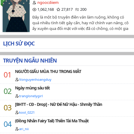
phạt em hay không ? "__ Hắn mắng yêu cô- " Em xin lỗi
tình cảm, khoa học viễn tưởng, hài hước, HE,...Edit by
ngoocdiiem
lần sau em sẽ không như thế nữa... "Cô còn có 1 bí mật
Moment 45
Hạ Lan Tâm NhiênẢnh bìa: Design by Điềm Doãn#Do
1,062,168
27,817
200
mà không ai biết. Chỉ có cô và người anh trai cùng với
not re-up#Văn án:Sơ Tranh vô duyên vô cớ bị phán
Đây là một bộ truyện điền văn làm ruộng, không có
cô bạn thân mình mới biết mà thôi. Nhưng chuyện này
Moment 46
định tử vong, sau khi chết, phiền não duy nhất chính là
quá nhiều tình tiết gây cấn, hay nữ chính vạn năng, cô
làm sao có thể giấu hắn được kia chứ. Có giấu cũng
- tiêu tiền.Từ khi bị ràng buộc với cái hệ thống này, cô
ấy xuyên qua đối mặt với việc đã có chồng, có một gia
Moment 47
như không bởi hắn đã dư sức biết chuyện này....P/s :
eo không đau, chân không mỏi, đến cả thở gấp cũng
đình nghèo khó, nam chính không tuấn mỹ vô trù,
Đây lác phẩm đầu tay, truyện mình viết còn non lắm :(
không cần nữa, mỗi ngày đều phải tiêu tiền trong sợ
Moment 48
cũng không bá đạo lãnh khốc, anh chỉ là một anh nông
sai sót còn nhìu mong m.n thông cảm bỏ qua ạ <3. Xin
hãi.Hệ thống: Tiểu tỷ tỷ, không nên tùy tiện mở hình
LỊCH SỬ ĐỌC
dân bình thường, trung hậu, thật thà, thương yêu bảo
đừng mang truyện đi đâu khi chưa có sự đồng ý của
thức vô địch! (▼皿▼#)Hệ thống: Chúng ta định ra cái
Moment 49
vệ vợ, có trách nhiệm với gia đình. Nữ chính giúp anh
tác giả ạ, Kamsamita🙏❤…
mục tiêu nhỏ, trước tiêu hết một trăm triệu!Sơ Tranh:
vượt qua mặc cảm, hòa thuận cùng xóm giềng, phấn
Phá sản cái gì, còn nữa, tên nam nhân không thể hiểu
TRUYỆN NGẪU NHIÊN
Moment 50
đấu làm giàu, chăm sóc và giúp đỡ mọi người... đúng
thấu này là thế nào? Đừng ngăn ta! Ta muốn đi chinh
như lời tác giả nói, thị phi nhiều, hạnh phúc cũng
phục thế giới!Nam chính nào đó: ( nhanh chóng đổi
Moment 51
NGƯỜI GIẤU MÙA THU TRONG MẮT
nhiều…
tên ) Ta họ Thế tên Giới.# tiểu tỷ tỷ, có tiền thật sự có
Vonguyenhoangduy
Moment 52
thể muốn làm gì thì làm, tìm hiểu một chút đi #…
Ngày mùng sáu tết
Moment 53
tranglonelygirl
Moment 54
[BHTT - CĐ - Drop] - Nữ Đế Nữ Hậu - Shmily Thần
Moment 55
kool_0221
(Đồng Nhân Fairy Tail) Thiên Tài Ma Thuật
Moment 56
ari_nii
Moment 57