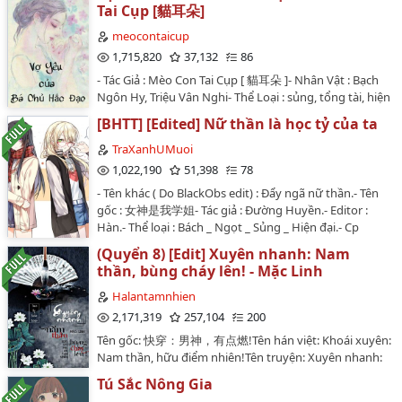
yêu chỉ có thể là anh.Tình yêu của cô dành cho anh quá
Tai Cụp [貓耳朵]
Moment 32
tha thiết, nhưng có lẽ cô sắp không chịu được nữa
rồi.Lục Vân Trạm liệu đến cuối có vứt bỏ vẻ kiêu ngạo
meocontaicup
Moment 33
để yêu người con gái mà anh ta vẫn xem thường?...…
1,715,820
37,132
86
Moment 34
- Tác Giả : Mèo Con Tai Cụp [ 貓耳朵 ]- Nhân Vật : Bạch
Ngôn Hy, Triệu Vân Nghi- Thể Loại : sủng, tổng tài, hiện
Moment 35
đại, hào môn thế gia, hắc bang - Tình Trạng :
[BHTT] [Edited] Nữ thần là học tỷ của ta
Hoàn_19/01/2018_- Số Chap : Full 85 Chap + 1 Chap
Momemt 36
Ngoại Truyện Cô chỉ mới 20 tuổi vừa du học nước
TraXanhUMuoi
ngoài về thì lại bị cha mẹ mình gả mình cho 1 người mà
1,022,190
51,398
78
Moment 37
mình không hề quen biết và không hề có tình cảmTrái
- Tên khác ( Do BlackObs edit) : Đẩy ngã nữ thần.- Tên
lại với cô, hắn là 1 vị chủ tịch lạnh lùng, ít nói chuyện. Là
Moment 38
gốc : 女神是我学姐- Tác giả : Đường Huyền.- Editor :
1 lão đại của thế giới ngầm chỉ biết tàn sát, giết người
Hàn.- Thể loại : Bách _ Ngọt _ Sủng _ Hiện đại.- Cp
hàng loạt. Đầy mu mô hiểm độc máu lạnh vô tình mà
Moment 39
chính: Mục Tiểu Phàm x Hứa Hạ.- Phối hợp diễn : Mục
lại khi lần đầu gặp cô bên Pháp thì hắn đã có 1 cảm
(Quyển 8) [Edit] Xuyên nhanh: Nam
Dao Dao, Lưu Đình Đình, Lão Yêu, Tôn Bình Lam.....- Ed
giác vô cùng lạ. Hắn muốn bảo vệ và che chắn cho
Moment 40
thần, bùng cháy lên! - Mặc Linh
từ chương 53 trở đi, Văn án + chương 52 trở lại thì vào
người con gái này đến suốt cả cuộc đời- " Con không
link này nè: https://www.wattpad.com/story/95188958-
Halantamnhien
Moment 41
lấy anh ta đâu. Con không yêu anh ta 1 chút nào
%C4%91%E1%BA%A9y-ng%C3%A3-n%E1%BB%AF-
2,171,319
257,104
200
cả..."Nhiều lần cô đã cố gắng trốn khỏi tên ác ma này
th%E1%BA%A7n- Lần đầu mới tập tập edit, có gì không
Moment 42
nhưng đều bị hắn bắt được 1 cách dễ dàng- " Em dám
Tên gốc: 快穿：男神，有点燃!Tên hán việt: Khoái xuyên:
ổn nhớ để lại cái nhận xét :'3- Giữ nguyên văn phong
trốn khỏi tôi 1 lần nữa thì hậu quả ra sao em tự mình
Nam thần, hữu điểm nhiên!Tên truyện: Xuyên nhanh:
Moment 43
QT…
biết. " Dần dần 2 người bắt đầu có tình cảm. Cô cũng
Nam thần, bùng cháy lên!Tác giả: Mặc LinhThể loại:
Tú Sắc Nông Gia
dần yêu hắn hơn- " Vợ à em hư lắm. Có tin là anh sẽ
Ngôn tình, cổ đại, hiện đại, xuyên nhanh, hệ thống,
Moment 44