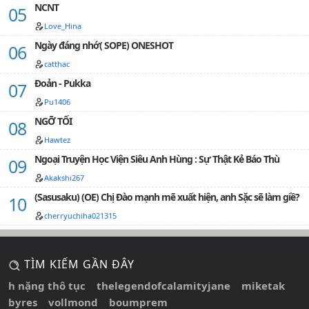
NCNT
Moment 58
Love_Hina
Ngày đáng nhớ( SOPE) ONESHOT
catthac
Đoản - Pukka
Pu1406
NGỠ TỐI
Hawtez
Ngoại Truyện Học Viện Siêu Anh Hùng : Sự Thật Kẻ Báo Thù
Akakshi267
(Sasusaku) (OE) Chị Đào mạnh mẽ xuất hiện, anh Sặc sẽ làm giề?
cherryuchiha021315
TÌM KIẾM GẦN ĐÂY
h nặng thô tục
thelegendofcalamityjane
miketak
byres
vollmond
boumprem