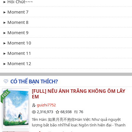
Hỏi Chút~~~
Moment 7
Moment 8
Moment 9
Moment 10
Moment 11
Moment 12
Moment 13
CÓ THỂ BẠN THÍCH?
Moment 14
[FULL] NẾU ÁNH TRĂNG KHÔNG ÔM LẤY
Moment 15
EM
Moment 16
guizhi7752
2,316,973
68,938
76
Moment 17
Tên Hán: 如果月亮不抱你Hán Việt: Như quả nguyệt
lượng bất bão nhĩThể loại: Ngôn tình hiện đại - Thanh
Moment 18
mai trúc mã - Quân nhân - Sủng - Song xử - HE.Tác giả: