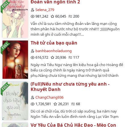
Đoản văn ngôn tình 2
Moment 19
Lục Manh TinhSố chương: 74 chương (71 chương + 3
NT)Tình trạng: FULLEditor: Cao Quế Chi, Doãn Song
Selena_279
Moment 20
Beta: Doãn Song và Chloe YeNguồn convert:
981,242
60,045
200
lupan_lan93 truyen.tangthuvien.vn Nguồn raw:
Moment 21
Vẫn chỉ là sưu tầm những đoản văn lãng mạn cộng
https://m.shubaow.net/2/2928/…
thêm phần hài hước như bộ trước nhé!!! ;))))))Nguồn
Moment 22
mình sẽ ghi ở cuối mỗi chap!!!…
Thê tử của bạo quân
Moment 23
banhbaonholaduong
Moment 24
616,572
20,936
117
Moment 25
Ngày mà Tiêu Ngư nàng lên kiệu hoa gả cho Hoàng đế
biểu ca cũng chính là ngày nàng trở thành quả
Moment 26
phụ.Nàng chưa từng mang thai nhưng lại trở thành
nương của tiểu hoàng đế mới bốn tuổi.Chưa được bao
Moment 27
(Full)Nếu như chưa từng yêu anh -
lâu thì đã có quân phản loạn.Triều đại thay đổi, Tiêu
Khuyết Danh
Ngư thu dọn hành lí bỏ trốn với tiểu Hoàng Đế, lại bị
Moment 28
Tân Hoàng vừa soán ngôi kia bắt trở về.Còn nói không
ChangChang936
sinh cho y nhi tử thì không thả nàng ra ngoài... Nguồn:
Moment 29
1,726,581
26,231
68
Diễn đàn Lê Quý Đôn…
Dù có ai chửi rủa, dù trời có sập xuống, ba năm nay
Moment 30
Ngôn Tiểu An vẫn luôn đinh ninh rằng Lục Vân Trạm
chính là trạm dừng cuối cùng của đời mình, rằng cô
Moment 31
Vợ Yêu Của Bá Chủ Hắc Đạo - Mèo Con