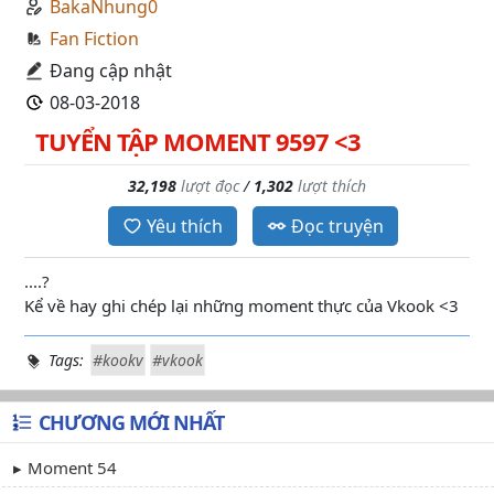
BakaNhung0
Fan Fiction
Đang cập nhật
08-03-2018
TUYỂN TẬP MOMENT 9597 <3
32,198
lượt đọc
/
1,302
lượt thích
Yêu thích
Đọc truyện
....?
Kể về hay ghi chép lại những moment thực của Vkook <3
Tags:
#kookv
#vkook
CHƯƠNG MỚI NHẤT
Moment 54