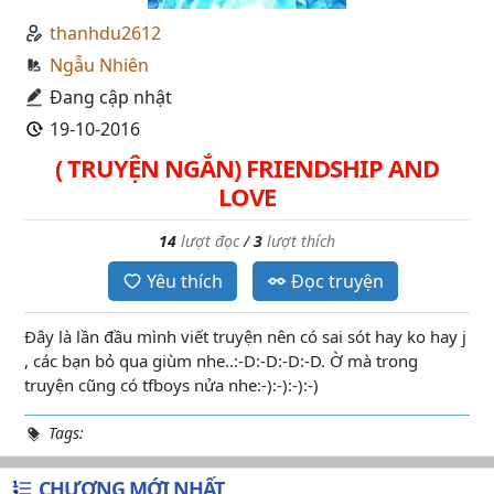
thanhdu2612
Ngẫu Nhiên
Đang cập nhật
19-10-2016
( TRUYỆN NGẮN) FRIENDSHIP AND
LOVE
14
lượt đọc
/
3
lượt thích
Yêu thích
Đọc truyện
Đây là lần đầu mình viết truyện nên có sai sót hay ko hay j
, các bạn bỏ qua giùm nhe..:-D:-D:-D:-D. Ờ mà trong
truyện cũng có tfboys nửa nhe:-):-):-):-)
Tags:
CHƯƠNG MỚI NHẤT