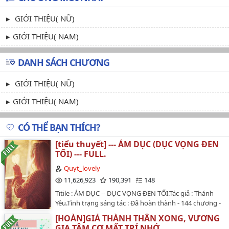
GIỚI THIỆU( NỮ)
GIỚI THIỆU( NAM)
DANH SÁCH CHƯƠNG
GIỚI THIỆU( NỮ)
GIỚI THIỆU( NAM)
CÓ THỂ BẠN THÍCH?
[tiểu thuyết] --- ÁM DỤC (DỤC VỌNG ĐEN
TỐI) --- FULL.
Quyt_lovely
11,626,923
190,391
148
Titile : ÁM DỤC -- DỤC VỌNG ĐEN TỐI.Tác giả : Thánh
Yêu.Tình trạng sáng tác : Đã hoàn thành - 144 chương -
HEVăn án :Lúc bắt đầu, giữa hai người không có tình
[HOÀN]GIẢ THÀNH THÂN XONG, VƯƠNG
yêu, chỉ có tình dục, anh muốn từ trên người cô đạt
GIA TÂM CƠ MẤT TRÍ NHỚ