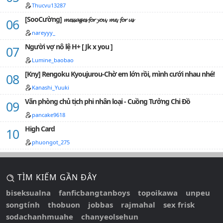
Thucvu13287
[SooCường] 𝓶𝓮𝓼𝓼𝓪𝓰𝓮𝓼 𝓯𝓸𝓻 𝔂𝓸𝓾, 𝓶𝓮, 𝓯𝓸𝓻 𝓾𝓼
nareyyy_
Người vợ nô lệ H+ [ Jk x you ]
Lumine_baobao
[Kny] Rengoku Kyoujurou-Chờ em lớn rồi, mình cưới nhau nhé!
Kanashi_Yuuki
Văn phòng chủ tịch phi nhân loại - Cuồng Tưởng Chi Đồ
pancake9618
High Card
phuongot_275
TÌM KIẾM GẦN ĐÂY
biseksualna
fanficbangtanboys
topoikawa
unpeu
songtính
thobuon
jobbas
rajmahal
sex frisk
sodachanhmuahe
chanyeolsehun