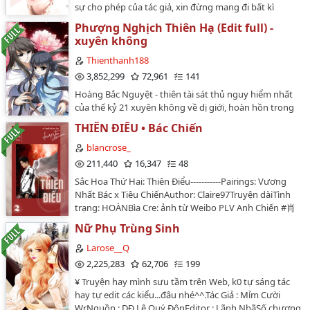
sự cho phép của tác giả, xin đừng mang đi bất kì
đâu.Nếu có vấn đề về bản quyền, mình xin sẵn sàng
Phượng Nghịch Thiên Hạ (Edit full) -
xóa fic ạaaa.…
xuyên không
Thienthanh188
3,852,299
72,961
141
Hoàng Bắc Nguyệt - thiên tài sát thủ nguy hiểm nhất
của thế kỷ 21 xuyên không về dị giới, hoàn hồn trong
thân xác của Bắc Nguyệt quận chúa - vốn được coi là
THIÊN ĐIỂU • Bác Chiến
phế vật của nước Nam Dực, con gái của Trưởng Công
chúa Huệ Văn. Khi phế vật bộc lộ kinh tài tuyệt thế, vô
blancrose_
số nam nữ trong thiên hạ mến mộ. Thần thú có chủ
211,440
16,347
48
nhân như nàng mà kiêu ngạo, tình nguyện thần phục.
Sắc Hoa Thứ Hai: Thiên Điểu-----------Pairings: Vương
Tu La Vương chỉ nghe danh đã khiến thiên hạ khiếp
Nhất Bác x Tiêu ChiếnAuthor: Claire97Truyện dàiTình
đảm, lần đầu tiên liếc mắt đã nhìn thấy vẻ bất phàm
trạng: HOÀNBìa Cre: ảnh từ Weibo PLV Anh Chiến #肖
của nàng. Qua phong ba bão táp, vào sinh ra tử,
战工作室的微博_微博Vẽ vời des by Claire🙂Thể loại: hiện
nguyện bên nhau du ngoạn thiên nhai. nhưng... "Nỗi
Nữ Phụ Trùng Sinh
đại, crossdress, OOC, trung khuyển niên hạ công , nữ
nhớ cồn cào như người ta uống một chén nước đá,
vương cường dụ thụ, H+ (có yếu tố SM), loạn luân,
Larose__Q
sau đó hóa thành lệ nóng chảy ra. Lòng của ta đau, chỉ
ngược luyến tàn tâm, HE. Bối cảnh: Trung Quốc năm
2,225,283
62,706
199
nàng mới hóa giải được. Nguyệt, ta biết nàng vẫn còn
2005Truyện được lấy cảm hứng và phát triển nội dung
sống, vì sao nàng không trở lại??? Nhà của nàng... ở
¥ Truyện hay mình sưu tầm trên Web, k0 tự sáng tác
từ một tuyến nhân vật phụ trong bộ phim điện ảnh
ngay đây" ------ Nguồn Covert: truyenv1.com Tác giả:
hay tự edit các kiểu...đâu nhé^^.Tác Giả : Mỉm Cười
The Left Ear của đạo diễn Alec Su.Cảnh báo: có yếu tố
Lộ Phi Biên tập: Thiên Thanh (ai lấy đề nghị ghi rõ
WrNguồn : DĐ Lê Quý ĐônEditor : Lãnh NhãSố chương