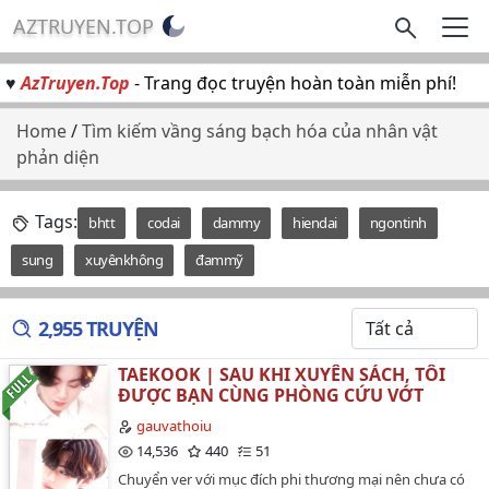
AZTRUYEN.TOP
♥
AzTruyen.Top
- Trang đọc truyện hoàn toàn miễn phí!
Home
/
Tìm kiếm vầng sáng bạch hóa của nhân vật
phản diện
Tags:
bhtt
codai
dammy
hiendai
ngontinh
sung
xuyênkhông
đammỹ
2,955 TRUYỆN
TAEKOOK | SAU KHI XUYÊN SÁCH, TÔI
ĐƯỢC BẠN CÙNG PHÒNG CỨU VỚT
gauvathoiu
14,536
440
51
Chuyển ver với mục đích phi thương mại nên chưa có