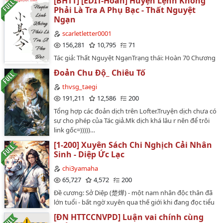
[BHTT] [EDIT-Hoàn] Huyện Lệnh Không
sự chỉ coi ta là bệnh nhân?"?Ngụy Nghiêm thật lòng
Văn-Ngọt Sủng-Nhẹ Nhàng-Sảng Văn-Chủ Công…
Phải Là Tra A Phụ Bạc - Thất Nguyệt
nói. "Nếu không thì sao? Nghĩa huynh?""Ai thèm làm
Ngạn
nghĩa huynh của ngươi?!"…
scarletletter0001
156,281
10,795
71
Tác giả: Thất Nguyệt NgạnTrạng thái: Hoàn 70 Chương
| Tích phân: 203,418,512Tên : 县令不渣很AThể loại:
Đoản Chu Độ_ Chiêu Tố
Nguyên sang, Bách hợp, Cổ đại , HE , Tình cảm , Ngọt
sủng , Xuyên thư , Chủ công , ABO , Nữ giả nam
thvsg_taegi
trangVăn án: Tống Bá Tuyết tỉnh dậy và phát hiện mình
191,211
12,586
200
đã xuyên không vào một cuốn tiểu thuyết cổ đại
Tổng hợp các đoản dịch trên Lofter.Truyện dịch chưa có
ngược tâm.Nhân vật chính gốc là nữ cải nam trang, lừa
sự cho phép của Tác giả.Mk dịch khá lâu r nên để trôi
gạt cả tài năng lẫn nhan sắc. Cô ta là vị hôn thê bị
link gốc=)))))…
Giang Phạn Âm - nữ chính - vứt bỏ, đồng thời cũng là
một viên huyện lệnh nhỏ nhận hối lộ và làm trái pháp
[1-200] Xuyên Sách Chi Nghịch Cải Nhân
luật.Vào thời điểm Giang Phạn Âm yếu ớt nhất, vị
Sinh - Diệp Ức Lạc
huyện lệnh nhỏ này không chỉ phá hoại danh tiết của
chi3yamaha
Giang Phạn Âm mà còn đuổi cô ấy đi không một xu
65,727
4,572
200
dính túi.Sau đó, Giang Phạn Âm lưu lạc đầu đường xó
chợ và được nam chính cứu giúp. Dưới sự hỗ trợ của
Đề cương: Sở Diệp (楚燁) - một nam nhân độc thân đã
nam chính, cô ấy đã lấy lại tất cả và đánh gãy hai chân
lớn tuổi - bất ngờ xuyên qua thế giới khi đang đọc tiểu
của vị huyện lệnh nhỏ kia.Tống Bá Tuyết: "..." Chân hơi
thuyết, nơi những Hồn Sủng Sư thống trị vạn vật.Sau
[ĐN HTTCCNVPD] Luận vai chính cùng
run.Cô ấy mở mắt ra và thấy Giang Phạn Âm đang bị
khi xuyên việt, Sở Diệp phát hiện mình đã trở thành