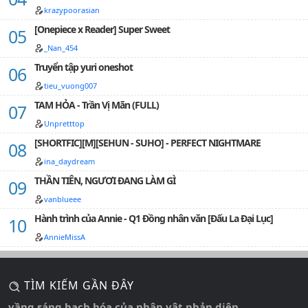
môn - tay cầm trường kiếm, đứng chắn trước cửa đại
krazypoorasian
điện, áo choàng tung bay trong gió. Nàng quay đầu
[Onepiece x Reader] Super Sweet
nhìn sư tỷ đang e ngại phía sau, ánh mắt kiên định, khẽ
nói:"Sư tỷ đừng sợ, ta sẽ đưa ngươi rời đi."Thông báo:
_Nan_454
Vì giới hạn đăng truyện trên Wattpad, phần 1 sẽ kết
Truyển tập yuri oneshot
thúc ở chương 199. Từ chương 200 trở đi, mời các bạn
đọc tiếp ở phần 2. Xin đa tạ!…
tieu_vuong007
TAM HỎA - Trần Vị Mãn (FULL)
Unpretttop
[SHORTFIC][M][SEHUN - SUHO] - PERFECT NIGHTMARE
ina_daydream
THẦN TIÊN, NGƯƠI ĐANG LÀM GÌ
vanblueee
Hành trình của Annie - Q1 Đồng nhân văn [Đấu La Đại Lục]
AnnieMissA
TÌM KIẾM GẦN ĐÂY
vầng sáng bạch hóa của nhân vật phản diện