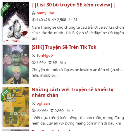
||List 30 bộ truyện SE kèm review||
hamyiube
140,426
2,508
31
Năm tháng sẽ cho chúng ta câu trả lời về sự lựa chọn
của cuộc đời mình...Đó là lý do tôi ở đây.Cre: Cfs Ngôn
tình…
[SHK] Truyện Sẽ Trên Tik Tok
TonNgo0
1,445
69
2
Chuyện do mik cô láp vs bn lowktn ae đón nhận nha
hihi. misubibi.…
Những cách viết truyện sẽ khiến bị
nhàm chán
pghaan
85,995
5,665
7
- Viết dựa trên ý kiến riêng của bản thân, mong đừng
ném đá, Luv all <3- Đừng mang con mình đi đâu khi
chưa có sự đồng ý của mình :(…