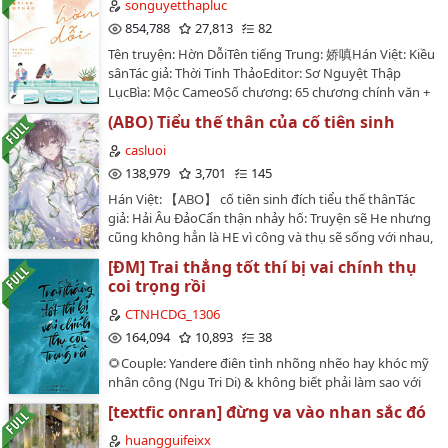
sủng, Chiếm hữu.Nguồn raw: Tấn GiangNguồn
songuyetthapluc
convert: Reine DunkelnEditor: Team SelBookcover: Gấu
854,788
27,813
82
trắng thích kem - Iceguinnn…
Tên truyện: Hờn DỗiTên tiếng Trung: 娇嗔Hán Việt: Kiều
sânTác giả: Thời Tinh ThảoEditor: Sơ Nguyệt Thập
LụcBìa: Mộc CameoSố chương: 65 chương chính văn +
17 chương ngoại truyệnThể loại: Nguyên sang, Ngôn
(ABO) Tiểu thế thân của cố tiên sinh
tình, Hiện đại , HE , Tình cảm , Ngọt sủng , Hào môn
thế giaVĂN ÁN:Phó Ngôn Trí có tiếng lạnh lùng trong
casluoi
bệnh viện số 1, cao lãnh cấm dục, giống như tuyết
138,979
3,701
145
trắng trên núi cao, không ai có thể lay động.Một ngày
Hán Việt: 【ABO】 cố tiên sinh đích tiểu thế thânTác
nọ, trong văn phòng của bác sĩ Phó có một người đẹp
giả: Hải Âu ĐảoCẩn thận nhảy hố: Truyện sẽ He nhưng
mặc sườn xám thường xuyên lui tới, người đẹp dáng
cũng không hẳn là HE vì công và thụ sẽ sống với nhau,
người quyến rũ, môi hồng da trắng.Lúc đầu, các đồng
công luôn ôm dằn vặt sống còn bé thụ thì mãi vẫn là
nghiệp nhao nhao đặt cược, không quá một tháng, cô
[ĐM] Trai thẳng tốt thí bị vai chính thụ
một bé ngốc. Phiên ngoại sẽ He, yên tâm nhảy hố.Bản
sẽ bị bác sĩ Phó từ chối, cũng sẽ không được bước vào
coi trọng rồi
dịch chưa có sự đồng ý của tác giảCảnh Báo : mình có
khoa bọn họ nửa bước.Một tháng sau, cô vẫn còn ở
sử dụng AI để dịch vì muốn đọc truyện, ai không thích
CTNHCDG_1306
đó.Ba tháng sau, có đồng nghiệp thật sự nhìn thấy cô
thì có thể bỏ qua đừng để lại bình luận tiêu cực! Xin
164,094
10,893
38
kề tai nói nhỏ với bác sĩ Phó.Đợi đến khi đi ra, sau tai
cảm ơn.…
bác sĩ Phó dính son môi đỏ tươi, ái muội không
🌻Couple: Yandere điên tình nhõng nhẽo hay khóc mỹ
thôi.Một năm sau, cô đăng ký kết hôn với bác sĩ Phó.---
nhân công (Ngu Tri Di) & không biết phải làm sao với
-- Khi Quý Thanh Ảnh theo đuổi Phó Ngôn Trí, cô thích
công thẳng nam ngầu lòi thụ (Mạnh Sàn)🌻Tên truyện:
[textfic onran] đừng va vào nhan sắc đó
nhất việc dùng các loại lời âu yếm trêu ghẹo anh, nhìn
Trai thẳng tốt thí bị vai chính thụ coi trọng rồi🌻Tác giả:
vành tai anh phiếm hồng, nhưng bộ dạng lại như
Nhứ Quỷ🌻Chuyển ngữ: Cầu truyện niên hạ công dăm,
huangguifeixx