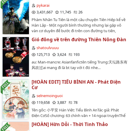
truyện mình sẽ để văn án, sau khi đọc văn án nếu bạn
pykarai
không thích có thể bỏ qua truyện đó và chờ đợi truyện
3,431,667
11,745
26
tiếp theo.Các nhân vật sẽ thường rất xấu tính, cho dù
Phàm Nhân Tu Tiên là một câu chuyện Tiên Hiệp kể về
hối hận cũng sẽ khó được tha thứ! Các bé ngoan xinh
Hàn Lập - Một người bình thường nhưng lại gặp vô
yêu không nên học tập các tra công/tra thụ trong đây.
vàn cơ duyên để bước đi trên con đường tu tiên,
…
không phải anh hùng - cũng chẳng phải tiểu nhân,
Gió đông về trên đường Thiên Nông Đàn
Hàn Lập từng bước khẳng định mình... Liệu Hàn Lập
và người yêu có thể cùng bước trên con đường tu tiên
shatoulvuuu
và có một cái kết hoàn mỹ? Những thử thách nào
125,713
3,624
193
đang chờ đợi bọn họ?Truyện kết cấu khá hợp lý, tình
au: Man-mancre: Asianfanfictên tiếng Trung:天坛路东有
tiết không quá chậm, không quá nhanh, diễn tả khá
风吹过ai mang đi là bt tay với t đó nhe…
đặc biệt, lời văn trôi chảy, nhân vật tính cách đặc thù.
Nhân vật chính, Hàn Lập, mang hơi hướng khá cô độc.
Bạn nào thích đọc Tru Tiên hoặc Thương Thiên chắc sẽ
[HOÀN EDIT] TIỂU BÌNH AN - Phát Điện
thích Phàm Nhân Tu Tiên Truyện. Mời bạn đọc cùng
Cơ
thưởng thức và dõi theo bước chân của Hàn Lập!…
selnemoinguoi
119,658
3,887
78
Tên gốc: 小平安 Hán Việt: Tiểu Bình AnTác giả: Phát
Điện CơSố chương: 63 chính văn + 14 ngoại truyệnThể
loại: Nguyên sang, Ngôn tình, Cổ đại, HE, Tình cảm,
[HOÀN] Hờn Dỗi - Thời Tinh Thảo
Ngọt sủng, Cung đình hầu tước, Nhẹ nhàng, 1v1, Đoàn