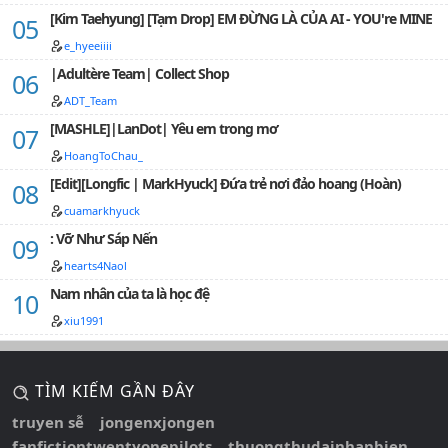
[Kim Taehyung] [Tạm Drop] EM ĐỪNG LÀ CỦA AI - YOU're MINE
e_hyeeiiii
|Adultère Team| Collect Shop
ADT_Team
[MASHLE]|LanDot| Yêu em trong mơ
HoangToChau_
[Edit][Longfic | MarkHyuck] Đứa trẻ nơi đảo hoang (Hoàn)
cuamarkhyuck
: Vỡ Như Sáp Nến
hearts4Naol
Nam nhân của ta là học đệ
xiu1991
TÌM KIẾM GẦN ĐÂY
truyen sễ
jongenxjongen
fanfictiontwentyonepilots
thuongthudainhanbien