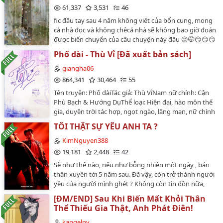
không hề dao động.Sau này, Phó Ngôn Trí dùng hành
gấp!🌻Tình trạng bản gốc: Hoàn thành🌻Tình trạng
61,337
3,531
46
động trả lại cho cô toàn bộ những lời âu yếm kia, trêu
chuyển ngữ: Hoàn thành🌻Số chương: 30 chương + 3
fic đầu tay sau 4 năm không viết của bổn cung, mong
ghẹo cô mặt đỏ tới mang tai.---- Mới đầu, Phó Ngôn Trí
ngoại truyện🌻Thể loại: Nguyên sang, Đam mỹ, Hiện
cả nhà đọc và không chêcả nhà sẽ không bao giờ đoán
không thích nhất là những người thích làm nũng,
đại , HE , Tình cảm, Xuyên sách, Niên hạ, Học đường,
được biến chuyển của câu chuyện này đâu 😝🤭😏😏😏
nhưng cuối cùng, thứ anh yêu nhất lại là bộ dạng hờn
1v1, Mỹ nhân côngGiới thiệu cụ thể mời bấm vô xem.…
😏au đại học, OOC, thời gian upload thất thườngcác
dỗi của Quý Thanh Ảnh. Bất cứ lúc nào, chỉ cần liếc mắt
Phố dài - Thù Vỉ [Đã xuất bản sách]
cúp le: onran, guke, fakenut, chodeft, ruhends"Em
một cái thì ngay lập tức đắm chìm.Bác sĩ (không) lạnh
mong manh như giọt sươngSẽ vỡ tan trong đêm
giangha06
nhạt cấm dục x Nhà thiết kế sườn xám kiều diễm…
muôn trùngEm mong manh như giọt sươngSẽ vơi đi
864,341
30,464
55
bao nhiêu hao gầy"…
Tên truyện: Phố dàiTác giả: Thù VỉNam nữ chính: Cận
Phù Bạch & Hướng DụThể loại: Hiện đại, hào môn thế
gia, duyên trời tác hợp, ngọt ngào, lãng mạn, nữ chính
gia cảnh bình thường.Người dịch: Giang HạTình trạng:
TÔI THẬT SỰ YÊU ANH TA ?
Đã hoàn thànhP/s: Truyện mình dịch chỉ được đăng
duy nhất ở trên wattpad và wordpress của mình.
KimNguyen388
Mong các bạn không reup và chuyển ver dưới bất cứ
19,181
2,448
42
hình thức nào. Lịch đăng sẽ không có lịch cố định. Các
Sẽ như thế nào, nếu như bỗng nhiên một ngày , bản
bạn cân nhắc trước khi nhảy hố nhé. Cảm ơn các bạn
thân xuyên tới 5 năm sau. Đã vậy, còn trở thành người
rất nhiều!…
yêu của người mình ghét ? Không còn tin đồn nữa,
qua truyện này Minh Quân ghét Cường Bạch thật nè
[ĐM/END] Sau Khi Biến Mất Khỏi Thân
haha…
Thể Thiếu Gia Thật, Anh Phát Điên!
kangelny