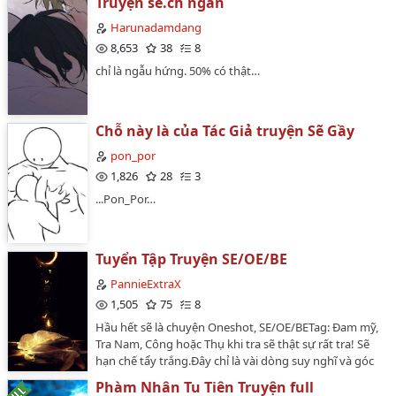
Truyện sế.ch ngắn
Harunadamdang
8,653
38
8
chỉ là ngẫu hứng. 50% có thật…
Chỗ này là của Tác Giả truyện Sẽ Gầy
pon_por
1,826
28
3
...Pon_Por…
Tuyển Tập Truyện SE/OE/BE
PannieExtraX
1,505
75
8
Hầu hết sẽ là chuyện Oneshot, SE/OE/BETag: Đam mỹ,
Tra Nam, Công hoặc Thụ khi tra sẽ thật sự rất tra! Sẽ
hạn chế tẩy trắng.Đây chỉ là vài dòng suy nghĩ và góc
nhìn của mình. Nếu bạn khó chịu xin hãy góp ý nhẹ
Phàm Nhân Tu Tiên Truyện full
nhàng. Mình xin cám ơn.Cách sử dụng: Trước mỗi một