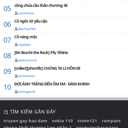
năng.Chính văn là câu chuyện của stylist Adrian trong
công chúa cầu thân chương 36
truyện [Nương nương khang].…
uocmoxua
Cô ngốc tớ yêu cậu
BaoTran582
Cô nàng mộc
ngataba
[Đn Bocchi the Rock] 𝕄𝕪 𝕊𝕙𝕚𝕟𝕖
ebehoichinh
[collect][shortfic] CHÚNG TA LI HÔN ĐI
bichmimeo
ĐỢI ÁNH TRĂNG ĐẾN ÔM EM - ĐÀM KHINH
tienngan29
TÌM KIẾM GẦN ĐÂY
truyen gay bao dam
nokia 110
ttwm121
rampant
phong khởi thương lam phần 2
pocmaincharacters