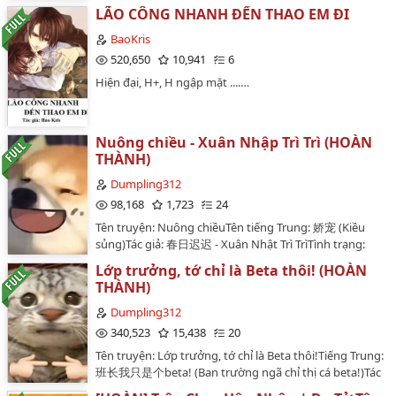
tuổi,là kiện tướng bơi lội,Hoàng sở hữu 1 thân thể
LÃO CÔNG NHANH ĐẾN THAO EM ĐI
toàn bích.Cùng với nụ cười thiên thần và giọng nói êm
ái như nhung,mọi người không ai có thể phủ nhận biệt
BaoKris
danh Hoàng tử mà bọn con gái đặt cho chàng..…
520,650
10,941
6
Hiện đại, H+, H ngập mặt ....…
Nuông chiều - Xuân Nhập Trì Trì (HOÀN
THÀNH)
Dumpling312
98,168
1,723
24
Tên truyện: Nuông chiềuTên tiếng Trung: 娇宠 (Kiều
sủng)Tác giả: 春日迟迟 - Xuân Nhật Trì TrìTình trạng:
hoàn thànhSố chương: 18 chương + 5 ngoại
Lớp trưởng, tớ chỉ là Beta thôi! (HOÀN
truyệnTình trạng: hoàn thànhNgày bắt đầu:
THÀNH)
19/5/2023Ngày hoàn thành: (quên rồi)Thể loại: hiện
đại, HE, song tính, pissking, nuoctieuplay, cưới trước
Dumpling312
yêu sauTóm tắt: Bí mật từ nhỏ đến lớn mà cậu cất công
340,523
15,438
20
giấu diếm lại sớm đã bị phát hiện và chơi đến nở rộ…
Tên truyện: Lớp trưởng, tớ chỉ là Beta thôi!Tiếng Trung:
班长我只是个beta! (Ban trường ngã chỉ thị cá beta!)Tác
giả: 二二 - Nhị Nhị (22)Editor: Bánh Bao