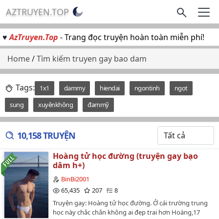
AZTRUYEN.TOP
♥
AzTruyen.Top
- Trang đọc truyện hoàn toàn miễn phí!
Home
/
Tìm kiếm truyen gay bao dam
Tags:
1x1
dammy
hiendai
ngontinh
ngọt
sung
xuyênkhông
đammỹ
10,158 TRUYỆN
Hoàng tử học đường (truyện gay bạo
dâm h+)
BinBi2001
65,435
207
8
Truyện gay: Hoàng tử học đường. Ở cái trường trung
học này chắc chắn không ai đẹp trai hơn Hoàng,17