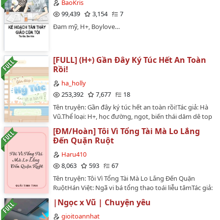
BaoKris
99,439
3,154
7
Đam mỹ, H+, Boylove…
[FULL] (H+) Gần Đây Ký Túc Hết An Toàn
Rồi!
ha_holly
253,392
7,677
18
Tên truyện: Gần đây ký túc hết an toàn rồi!Tác giả: Hà
Vũ.Thể loại: H+, học đường, ngọt, biến thái dăm dê top
x ngây thơ dễ bị dụ ngoan ngoãn bot.Bìa: LMM.Giới
[ĐM/Hoàn] Tôi Vì Tổng Tài Mà Lo Lắng
thiệu:Nghe nói đại học rất nguy hiểm, loại người nào
Đến Quặn Ruột
cũng có. Nếu như không cẩn thận sẽ bị lừa như
chơi.Thế nên Tinh Húc rất cẩn thận, giao tiếp với mọi
Haru410
người cũng không vượt giới hạn, đảm bảo an toàn cho
8,063
593
67
bản thân khi ra ngoài.Thế nhưng tránh vỏ dưa gặp vỏ
Tên truyện: Tôi Vì Tổng Tài Mà Lo Lắng Đến Quặn
dừa, phòng bên ngoài lại không phòng được bên
RuộtHán Việt: Ngã vi bá tổng thao toái liễu tâmTác giả:
trong. Bỗng một ngày đẹp trời cậu nhận được tin
Quải Tinh TinhTình trạng: Hoàn thànhTình trạng đăng:
nhắn, nội dung cực kỳ đáng sợ.[Anh muốn được chịch
|Ngọc x Vũ | Chuyện yêu
Hoàn thành [6/7/2025 - 23/1/2026]Số chương: 59
em]…
chương chính + 7 ngoại truyện Thể loại: Nguyên sang,
gioitoannhat