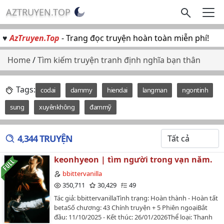
AZTRUYEN.TOP
♥
AzTruyen.Top
- Trang đọc truyện hoàn toàn miễn phí!
Home
/
Tìm kiếm truyện tranh định nghĩa bạn thân
Tags:
codai
dammy
hiendai
langman
ngontinh
sung
xuyênkhông
đammỹ
4,344 TRUYỆN
keonhyeon | tìm người trong vạn năm.
bbittervanilla
350,711
30,429
49
Tác giả: bbittervanillaTình trạng: Hoàn thành - Hoàn tất
betaSố chương: 43 Chính truyện + 5 Phiên ngoạiBắt
đầu: 11/10/2025 - Kết thúc: 26/01/2026Thể loại: Thanh