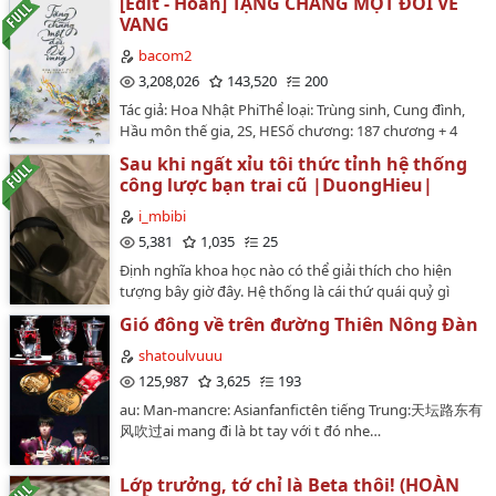
[Edit - Hoàn] TẶNG CHÀNG MỘT ĐỜI VẺ
thư )Tác giả: Quải Tinh TinhThể loại: Nguyên sang, Đam
ngủ."___________________________________Tóm tắt
sẽ trưởng thành chính chắn…
VANG
mỹ, Hiện đại, HE, Tình cảm, Giới giải trí, Xuyên việt,
truyện trong ba cụm từ khoá: Tuổi trẻ rực rỡ - Tình yêu
Xuyên thư, Chủ thụ, 1v1Tình trạng: Hoàn thànhTình
bacom2
định mệnh - Tình bạn chữa lànhLưu ý từ tác giả: Mỗi
trạng dịch: Hoàn thành [16/9/2025]Số chương: 87 + 3
chương hơi dài, mong mọi người thông cảm.Sản phẩm
3,208,026
143,520
200
phiên ngoại Nguồn: wikidich Truyện đăng ở Wattpad
của trí tưởng tượng.…
Tác giả: Hoa Nhật PhiThể loại: Trùng sinh, Cung đình,
và Mangatoon ✧･ﾟ: * 💙 * :･ﾟ✧Mỹ nhân thụ bình tĩnh
Hầu môn thế gia, 2S, HESố chương: 187 chương + 4
như Phật X Công trẻ tuổi nóng tính như chó hoang
ngoại truyệnNguồn: wattpad của trangguyetlyBìa:
mang theo sát khí1. Chủ thụ, thụ là vạn nhân mê, song
Sau khi ngất xỉu tôi thức tỉnh hệ thống
Designed bởi Sườn Xào Chua NgọtLời Bà Còm:Truyện
khiết, diễn biến ngày càng phát triển.2. Không bôi nhọ
công lược bạn trai cũ |DuongHieu|
này mình biết đến nhờ vào review của Nàng Xám
nguyên vai chính công/thụ.3. Cốt truyện đã định, ai
(greyphan.com/2015/06/21/review-tang-quan-mot-
i_mbibi
không thích có thể bỏ qua, xin không công kích cá
the-vinh-hoa-hoa-nhat-phi/) . Mình rất mê thể loại
5,381
1,035
25
nhân. (Kèm hôn gió)Thể loại: Niên hạ, Hào môn thế gia,
trùng sinh, có lẽ vì nữ chính nào sau khi trùng sinh đều
Giới giải trí, Vả mặt.Vai chính: Kỷ Đình Sâm; Tần
Định nghĩa khoa học nào có thể giải thích cho hiện
có một cá tính đặc biệt. Truyện này nhà Cung Quảng
Trấn.Tóm tắt: "Xin lỗi, tôi là người không kết hôn."Ý
tượng bây giờ đây. Hệ thống là cái thứ quái quỷ gì
Hằng đã edit được 100 chương sau đó ngừng hơn 2
nghĩa: Dù trong nghịch cảnh cũng không từ bỏ.⋆｡ﾟ☽
chứ? Mà khoan... giúp cua lại bạn trai cũ á. Thế thì
năm rồi. Mình thích truyện này nên quyết định edit
Gió đông về trên đường Thiên Nông Đàn
💫 Wᴀᴛᴛᴘᴀᴅ: Hᴀʀᴜ410 / Mᴀɴɢᴀᴛᴏᴏɴ: Ý Lɪʙʀᴀ 💫 ☾｡ﾟ⋆…
Dương đồng ý!…
một bản cho riêng mình. Mình là tay mơ nên những
shatoulvuuu
thơ văn hoặc từ đặc biệt là xin chào thua, vì thế mình
125,987
3,625
193
sẽ để nguyên xi như trong bản convert. Bạn nào hiểu
được chỉ dẫn thì mình xin cảm tạ. Truyện mình làm cho
au: Man-mancre: Asianfanfictên tiếng Trung:天坛路东有
bản thân nên sẽ không edit theo từng câu từng chữ
风吹过ai mang đi là bt tay với t đó nhe…
trong bản raw đâu, miễn câu văn đọc lên nghe xuôi tai
hiểu được cốt truyện là tốt rồi. Thêm mục LƯU Ý: Bộ
Lớp trưởng, tớ chỉ là Beta thôi! (HOÀN
này mình edit từ năm 2018, là một trong những bộ