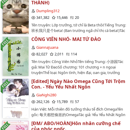
THÀNH)
đầu tay tập tành edit khi tiếng Trung không biết, tiếng
Việt trả thầy. Vì thế câu cú rất lủng củng, và mình vẫn
Dumpling312
chưa biết để bỏ đi mấy từ âm Hán Việt như: "bất quá",
341,382
15,446
20
"ôn nhu", "ủy khuất". . . Bạn nào định nhảy hố thì nên
Tên truyện: Lớp trưởng, tớ chỉ là Beta thôi!Tiếng Trung:
cân nhắc kỹ.…
班长我只是个beta! (Ban trường ngã chỉ thị cá beta!)Tác
giả: 二二 - Nhị Nhị (22)Editor: Bánh Bao
CÔNG VIÊN NHỎ- MAI TỬ ĐÀO
(Dumpling312)Tình trạng: Hoàn thànhSố chương: 18
chương + 1 ngoại truyệnTình trạng: hoàn thànhNgày
GiannaJuana
bắt đầu: 10/8/2024Ngày hoàn thành: 13/9/2024Ngày
82,027
2,011
114
đăng full: 16/10/2024Thể loại: đam mỹ, hiện đại, tình
Tên truyện: Công Viên NhỏTên tiếng Trung: 小游园Tác
cảm, HE, ABO, ghế nhà trường, 1v1, AxBTóm tắt:Quý
giả: Mai Tử ĐaoSố chương: 101 chương + n ngoại
Dung là một bé Beta chăm chỉ học tập mỗi ngày
truyệnThể loại: Ngôn tình, hiện đại, oan gia, trưởng
hướng về một tương lai tốt đẹp.Vô tình trùng hợp ở
thành, học đường, thường ngày, nổi loạnGiới
chung một phòng ktx với lớp trưởng Alpha.Chỉ định
[Edited] Ngày Nào Omega Cũng Tới Trộm
thiệu:Nam theo đuổi nữ | trẻ zhou oánh nhau | ngây
học tập lẫn nhau tiến về phía trước, ai mà ngờ nghe
Con. - Yểu Yểu Nhất Ngôn
thơ | nổi loạnHạ Du Nguyên là người rất đẹp trai, khá
được suy nghĩ của lớp trưởng, không chỉ thường
ngầu, song hơi kiêu ngạo, lúc nào cũng cho rằng bản
GiaNghi280
xuyên nghe được mấy lời tâm tình simp vợ của ai đó
thân có thể chinh phục tất cả mọi người bằng khuôn
262,126
15,789
57
mà còn bị người ta ăn sạch.Nhưng mà lớp trưởng ơi,
mặt đẹp đẽ của mình.Nhưng sau này, cậu quen một
tớ chỉ là Beta thôi!Thuộc tính: Nhìn thì lạnh lùng khó
Hán Việt: Mỗi thiên đô tưởng thâu tể đích OmegaTên
thánh học có khuôn mặt xụ.Kể từ ấy, cậu bắt đầu dấn
gần thật ra là simp vợ chúa Alpha công x em bé xinh
gốc: 每天都想偷崽的OmegaTác giả: Yểu Yểu Nhất Ngôn
thân vào con đường không còn lối thoát, ngày ngày bị
đẹp ngoan ngoãn Beta thụ. 1v1…
(杳杳一言)Editor: GianghiBìa: @hvloveyouTình trạng
anh em cười nhạo.Anh em 1: Ây, đây là anh trai chưa
[ĐM/ ABO/HOÀN]Hôn nhân cưỡng chế
bản gốc: 52 chương + 3 Ngoại truyện - Hoàn thànhTình
bao giờ thắng nổi một trận đấu võ mồm à!Anh em 2:
của nhóc ngốc.