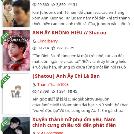
Thái tử Thành Nghị, tài đức nổi danh thiên hạ, chiêu
29,360
3,859
31
nhân giả nghĩa, phúc hắcThuộc tính của Du Tiểu Mặc:
mộ vô số nhân tài, dẫn theo thân tín trà trộn vào
kiên cường, não bổ đế…
Kim Juhoon dành 16 năm để chăm sóc cậu em hàng
doanh trại địch.Thành Nghị bị ám sát, rơi xuống đáy
xóm Ahn Keonho. Từ lúc em nằm nôi đến khi trở thành
vực, được Tăng Thuấn Hy - người cùng cảnh ngộ nhặt
thiếu niên cao hơn anh một cái đầu, Juhoon vẫn luôn ở
được.Để giải độc, hai người buộc phải làm chuyện khó
đó, giấu kín tình cảm của mình dưới danh nghĩa "anh
nói.Sau khi xong việc, Tăng Thuấn Hy nhìn thấy gương
ANH ẤY KHÔNG HIỂU // Shatou
trai hàng xóm".Nhưng Keonho của tuổi 16 lại bắt đầu
mặt trắng nõn của đối phương, một người xưa nay
đẩy anh ra xa. Cậu bướng bỉnh, cộc cằn và tìm cách
Cimorberry
không gần nữ sắc lẫn nam sắc như hắn khó kiềm được
chứng minh mình đã lớn bằng những mối tình đồng
39,214
792
25
mà tim đập loạn xạ.Thế là hắn mang tiểu mỹ nhân
trang lứa. Juhoon chỉ biết mỉm cười cay đắng, tự ti lùi
ngoài ý muốn nhặt được về biệt viện, xem như tiểu
"Tôn Dĩnh Sa, rõ ràng em là mặt trời nhỏ, tại sao đôi
lại phía sau vì rào cản giới tính và tuổi tác.Cho đến một
quân mà nuôi dưỡng.Thành Nghị nghĩ, trước mắt
mắt luôn ngấn lệ vì cậu ta?""Bởi vì anh ấy không hiểu
ngày, một người đàn ông khác xuất hiện và công khai
không thể chạy trốn, chi bằng tương kế tựu kế, ngoài
ạ"Cô yêu hắn, nhưng cô chưa từng một lần nói ra.Cô
theo đuổi Juhoon...…
mặt thì vui vẻ đóng vai tiểu thiếp, trong lòng âm thầm
yêu hắn, nhưng cô luôn giữ nó trong lòng như một bí
|Shatou| Anh Ấy Chỉ Là Bạn
thăm dò tình báo nước địch.Kết quả, tình báo chưa
mật.Cô yêu hắn, nhưng cô thà chọn câm lặng, còn hơn
thăm dò được bao nhiêu, mà bụng càng ngày càng
là phải thốt lên những lời khiến mình trở nên thảm
ThanhThanh1003
lớn!Thành Nghị: Bây giờ chạy còn kịp không?…
hại.*Truyện của Cimor, vui lòng không bê đi đâu hay
48,798
1,394
45
chuyển ver*…
Tên gốc: 他只是我朋友Tác giả: SittWuNguồn:
asianfanficsMô tảNam sinh đại học × Nữ sinh thể thao
"vui vẻ độc lập"Vũ trụ song song AU 1. Em gái chưa
từng yêu nhưng có chút mập mờ 2. Có một số thiết lập
Xuyên thành nữ phụ ốm yếu, Nam
riêng 3. Truyện tình cảm ngọt ngào thuần túy, không
chính cưng chiều tôi đến phát điên
có ý nghĩa lớn laoMở đầu:"Anh ấy chỉ là bạn của em，
còn anh mới là bạn trai của em！" Tôn Dĩnh Sa dường
YuMi00579580