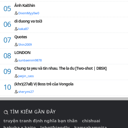
Ảnh KaiShin
DiiemMyy0w0
di duong va toi3
kaka87
Quotes
Shin2009
LONDON
sunbaenim9878
Chung ta yeu và tin nhau. The la du [Two-shot | DBSK]
Jaejin_cass
(khr)(27all) Vị Boss trẻ của Vongola
sherymi27
TÌM KIẾM GẦN ĐÂY
truyện tranh định nghĩa bạn thân
chishuai
hakuba x kaito
lgbqtfriendly
kamsahamnita