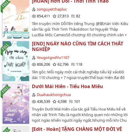
[HOÀN] Hờn Dỗi - Thời Tinh Thảo
songuyetthapluc
854,411
27,813
82
Tên truyện: Hờn DỗiTên tiếng Trung: 娇嗔Hán Việt: Kiều
sânTác giả: Thời Tinh ThảoEditor: Sơ Nguyệt Thập
LụcBìa: Mộc CameoSố chương: 65 chương chính văn +
17 chương ngoại truyệnThể loại: Nguyên sang, Ngôn
[END] NGÀY NÀO CŨNG TÌM CÁCH THẤT
tình, Hiện đại , HE , Tình cảm , Ngọt sủng , Hào môn
NGHIỆP
thế giaVĂN ÁN:Phó Ngôn Trí có tiếng lạnh lùng trong
bệnh viện số 1, cao lãnh cấm dục, giống như tuyết
YougotgodYu1107
trắng trên núi cao, không ai có thể lay động.Một ngày
806,206
62,796
118
nọ, trong văn phòng của bác sĩ Phó có một người đẹp
Tên gốc: Mỗi ngày một cái thất nghiệp tiểu kỹ xảoĐộ
mặc sườn xám thường xuyên lui tới, người đẹp dáng
dài: 110 chương + 7 ngoại truyệnThể loại: Hiện đại đô
người quyến rũ, môi hồng da trắng.Lúc đầu, các đồng
thị, xuyên sách, ngọt ngào, đời sống công sở, thương
nghiệp nhao nhao đặt cược, không quá một tháng, cô
Dưới Mái Hiên - Tiểu Hoa Miêu
trường, chủ thụ, HENhân vật chính: Tổng giám đốc tài
sẽ bị bác sĩ Phó từ chối, cũng sẽ không được bước vào
giỏi yêu vợ Chử Duật (công) x Thực tập sinh ghét đi
Duahaukhongchua
khoa bọn họ nửa bước.Một tháng sau, cô vẫn còn ở
làm thương chồng Trì Tích Đình (thụ)Tóm tắt: Ngày
436,539
4,598
101
đó.Ba tháng sau, có đồng nghiệp thật sự nhìn thấy cô
nào cũng phải bán mình cho tư bản thực sự quá mệt
kề tai nói nhỏ với bác sĩ Phó.Đợi đến khi đi ra, sau tai
Truyện Dưới Mái Hiên của tác giả Tiểu Hoa Miêu kể về
mỏi, lương thì thấp công việc thì bấp bênh, lắm lúc chỉ
bác sĩ Phó dính son môi đỏ tươi, ái muội không
nhân vật Trình Tiêu là người không quen nói những lời
muốn đốt công ty luôn cho rồi. Thế nhưng cuộc sống
thôi.Một năm sau, cô đăng ký kết hôn với bác sĩ Phó.---
ngọt ngào khiến người ngây ngất.Nhưng mỗi khi Chu
không chỉ có một con đường duy nhất mà luôn mở ra
-- Khi Quý Thanh Ảnh theo đuổi Phó Ngôn Trí, cô thích
Thanh Dao ở bên cạnh, ôm lấy anh, anh chỉ đành bất
cho ta những cánh đồng bao la rộng lớn, để ta thỏa
[Edit - Hoàn] TẶNG CHÀNG MỘT ĐỜI VẺ
nhất việc dùng các loại lời âu yếm trêu ghẹo anh, nhìn
đắc dĩ nuông chiều cô, cầm tay nhỏ đang sờ bậy kia,