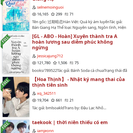
cũng có. Nếu như không cẩn thận sẽ bị lừa như
giống nàng đến 7,8 phần nên bị đám đàn ông vừa yêu
Việt trả thầy. Vì thế câu cú rất lủng củng, và mình vẫn
chơi.Thế nên Tinh Húc rất cẩn thận, giao tiếp với mọi
selnemoinguoi
vừa ngược đãi, thương thân lại trắc thân. Tình cảm của
chưa biết để bỏ đi mấy từ âm Hán Việt như: "bất quá",
người cũng không vượt giới hạn, đảm bảo an toàn cho
16,165
299
71
nữ chính cùng nam chính gặp nhiều trắc trở cẩu huyết
"ôn nhu", "ủy khuất". . . Bạn nào định nhảy hố thì nên
bản thân khi ra ngoài.Thế nhưng tránh vỏ dưa gặp vỏ
không ngừng, ngược thân đến chết đi sống lại, kết cục
Tên gốc: 过期暗恋Hán Việt: Quá kỳ ám luyếnTác giả:
cân nhắc kỹ.…
dừa, phòng bên ngoài lại không phòng được bên
còn có thể hạnh phúc HE.Tang Viễn Viễn: "Ngại quá
Bán Giang Hạ Thể loại: Nguyên sang, Ngôn tình, Hiện
trong. Bỗng một ngày đẹp trời cậu nhận được tin
bổn cô nương đây một không muốn chết hai không
đại, HE, Tình cảm, Ngọt văn, Song hướng yêu thầm, Đô
nhắn, nội dung cực kỳ đáng sợ.[Anh muốn được chịch
[GL - ABO - Hoàn] Xuyên thành tra A
chịu được ngược luyến, cho nên ta lựa chọn đi theo vai
thị, Thiên chi kiêu tử, Duyên trời tác hợp, 1v1Số
em]…
hoàn lương sau diễm phúc không
ác. Quấy rầy rồi, xin cáo từ."Vai ác híp đôi mắt lại, tư
chương: 59 chính văn + 15 ngoại truyệnNguồn raw:
ngừng
thái lười biếng, khóe môi ý cười như xuân phong ấm
Tấn GiangNguồn convert: Hoa Tâm Thiển Vũ /
áp --"Bên người ta...... chỉ có địa ngục."Nàng trầm tư ba
wikicvEditor: Hann | Team SelBookcover: Gấu trắng
Jessicajung712
giây."Địa ngục có đất không?""....... toàn bùn khô mục
thích kem - IceguinnnTruyện edit phi lợi nhuận và chỉ
121,780
1,506
75
nát""Có nước không?""....... Máu thì nhiều".Hắn muốn
đăng tại WordPress và Wattpad nhà Sel. Vì chưa được
books/789522Tác giả: Bánh Soda cà chuaTrạng thái đã
nhìn thấy nàng kinh hoàng thất thố, muốn chờ nàng
sự cho phép của tác giả, vui lòng không reup hay
kết thúc ( trước mắt 75 chương hồi )Bạch Luyến Âm là
thét chói tai chạy đi, không ngờ nữ tử này mặt lại dại
chuyển ver!…
【Hoa Thịnh】 - Nhật ký mang thai của
một người xuất sắc nữ bảo tiêu, lần nọ nàng tiếp được
ra, ba giây sau hai mắt ẩn ẩn tỏa ánh sáng --"Ây, vừa lúc
thịnh tiên sinh
một phần công tác ra ngoài ý muốn trúng đạn bỏ
cần đi đổi không khí một chút!"☘️🌸☘️🌸☘️🌸☘️🌸…
mình, tỉnh lại sau lại phát hiện chính mình xuyên đến
xq_342511
một cái trùng tên trùng họ còn cùng bề ngoài nữ nhân
19,704
661
21
trên người, sau lại ở nữ nhân trong trí nhớ phát hiện,
Tác giả: bmlsoakldTrans by: Đậu Lạc Nhỏ…
nàng xuyên đến một cái kỳ quái thế giới, thế giới này
phân ＡＢＯ giới tính?!Nàng lên sờ sờ phía dưới, ai!?
Như thế nào nhiều cái đại chơi?!?!?!Sau lại bởi vì
taekook | thời niên thiếu có em
nguyên chủ thiếu hạ rất nhiều tiền thuê nhà, nàng vì
iamjeonn
trả nợ, cơ duyên dưới trở thành mỗ điện ảnh nam chủ