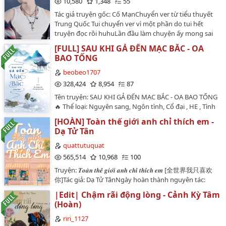
10,580
1,348
55
động, đôi măng sét đính kim cương lấp lánh rực rỡ đủ
Tác giả truyện gốc: Cố MạnChuyển ver từ tiểu thuyết
khiến người ta hoa mắt.Anh cao hơn Phương Nhiên
Trung Quốc Tui chuyển ver vì một phần do tui hết
rất nhiều. Khi đứng trước mặt cậu, ánh mắt anh hơi hạ
truyện đọc rồi huhuLần đầu làm chuyện ấy mong sai
xuống, mang theo đôi chút cảm giác áp đảo của kẻ bề
sót bỏ quaĐọc truyện vui vẻ vui vẻ…
trên."Tại sao trốn ra ngoài chơi mà không báo cáo?""Ai
[FULL] SAU KHI GẢ ĐẾN MẠC BẮC - OA
cho phép em tắt định vị trong điện thoại?""Nhiên
BAO TỐNG
Nhiên, em không ngoan sao?"- Cảnh 2 -Cảm giác khi
beobeo1707
lăn lộn trên giường cùng bạn trúc mã là thế nào?
328,424
8,954
87
Phương Nhiên không biết mười năm qua Hoắc Diễn
đã ăn gì mà lớn lên như vậy. Thân hình anh vạm vỡ cao
Tên truyện: SAU KHI GẢ ĐẾN MẠC BẮC - OA BAO TỐNG
lớn, khi ôm Phương Nhiên giống như đang ôm một
🔥 Thể loại: Nguyên sang, Ngôn tình, Cổ đại , HE , Tình
con gấu bông cỡ bự. Anh có thể dễ dàng nắm chặt cổ
cảm , Song khiết 🕊️ , Hào môn thế gia , Gương vỡ lại
[HOÀN] Toàn thế giới anh chỉ thích em -
chân cậu, kéo tuột người về phía mình khi cậu đang
lành , Cưới trước yêu sau , Cung đình hầu tước , Thiên
Dạ Tử Tân
liều mạng bò lên phía trước để chạy trốn.Chính hành
chi kiêu tử , Duyên trời tác hợp , Kim bài đề cử 🥇 , 1v1 ,
động muốn bỏ chạy này của Phương Nhiên đã kích
Thị giác nữ chủ🌷 Số chương: 78 chương + 9 NT 🌷
quattutuquat
thích Hoắc Diễn. Ánh mắt người đàn ông tối sầm lại,
Wikidich: Reine Dunkeln🌷 Editor: Áo bông nhỏ/ Trên
565,514
10,968
100
anh càng ra sức ôm chặt lấy cậu, giọng nói hơi khàn
kệ sách có gì?🌷 Bìa: Góc của Sên nhỏ---------【Quý nữ
Truyện: 𝑻𝒐𝒂̀𝒏 𝒕𝒉𝒆̂́ 𝒈𝒊𝒐̛́𝒊 𝒂𝒏𝒉 𝒄𝒉𝒊̉ 𝒕𝒉𝒊́𝒄𝒉 𝒆𝒎 [全世界我只喜欢
đi:"Thật muốn nhốt bé con lại quá đi.".•♫•♬• Tửu Liên
trí tuệ thông minh, cứng cỏi vs sói cô độc hoang dã giá
你]Tác giả: Dạ Tử TânNgày hoàn thành nguyên tác:
Yên Vũ •♬•♫•.…
trị max】🎋 Giới thiệu: Thẩm Du Khanh năm 10 tuổi
18/06/2020Ngày hoàn thành bản dịch: 04/02/2024Edit
đến Thư viện, đến tuổi cập kê mới rời trường trở về
|Edit| Chậm rãi động lòng - Cảnh Kỳ Tâm
+ Beta: quattutuquat Số chương: 97 chương (62
nhà, năm ấy trong lòng nàng đã có người, hao hết tâm
(Hoàn)
chương chính văn + 35 phiên ngoại)❄️ Một câu giới
tư luôn nghĩ phải gả cho Hành Nghiêm tiên sinh hiền
thiệu vắn tắt: Tái hợp ngọt ngào, gương vỡ lại lành, là
riri_1127
lành uyên bác. Lại không nghĩ có ngày sẽ phạm sai