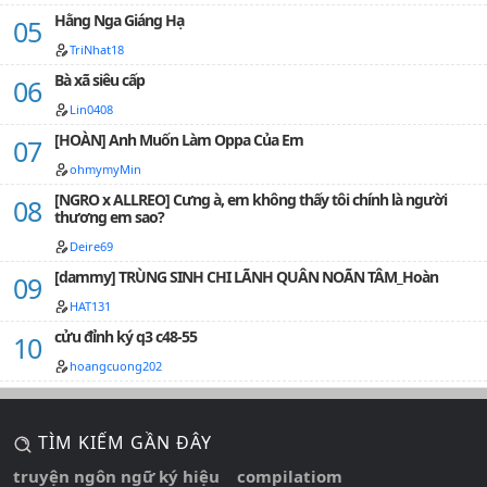
nhàng đưa tay ôm lấy vòng eo nhỏ của cô, trầm giọng
Hằng Nga Giáng Hạ
nói "Ngoan nào, tôi không cần tiền."Anh đưa một bên
mặt sát lại gần cô: "Hôn một cái, tôi liền trở thành kỵ sĩ
TriNhat18
độc quyền của em"# Ôn nhu của tôi chỉ em mới có thể
Bà xã siêu cấp
thấy# Công chúa của tôi không cần kiễng chân, kỵ sĩ sẽ
vì em mà cúi đầu.…
Lin0408
[HOÀN] Anh Muốn Làm Oppa Của Em
ohmymyMin
[NGRO x ALLREO] Cưng à, em không thấy tôi chính là người
thương em sao?
Deire69
[dammy] TRÙNG SINH CHI LÃNH QUÂN NOÃN TÂM_Hoàn
HAT131
cửu đỉnh ký q3 c48-55
hoangcuong202
TÌM KIẾM GẦN ĐÂY
truyện ngôn ngữ ký hiệu
compilatiom