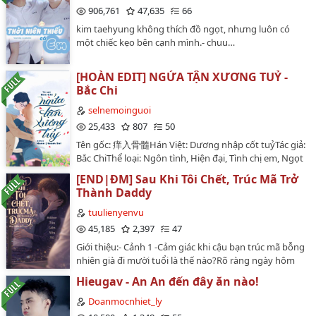
906,761
47,635
66
võ thế, lại vô cớ bắt đầu diễm ngộ không ngừng, có
thật nhiều tao hóa tự động đưa tới cửa đối nàng mở ra
kim taehyung không thích đồ ngọt, nhưng luôn có
chân?!?Này....... Tục ngữ nói, có thể ăn thời điểm liền
một chiếc kẹo bên cạnh mình.- chuu…
muốn ăn đến no no, có tao hóa tự động đưa tới cửa,
nàng há có thể không ăn đâu!＝ ＝ ＝ ＝ ＝ ＝Các vị
[HOÀN EDIT] NGỨA TẬN XƯƠNG TUỶ -
hảo, ha, lần đầu nhập hố viết thịt văn, đây là một bộ
Bắc Chi
đột phát kỳ tưởng chuyện xưa, chủ yếu là trọng thịt
hướng ～ bất quá một cái chuyện xưa cốt truyện như
selnemoinguoi
thế nào đều sẽ có, bởi vì chủ đánh bán thịt, cho nên cốt
25,433
807
50
truyện hướng tình hình lúc ấy viết đến tiết tấu thực
Tên gốc: 痒入骨髓Hán Việt: Dương nhập cốt tuỷTác giả:
mau, đơn giản tự sự một chút liền có thể có thể qua ～
Bắc ChiThể loại: Ngôn tình, Hiện đại, Tình chị em, Ngọt
tận lực thịt lượng chiếm chỉnh thể bảy thành ～Mặt
sủng, HE, 1v1, Song khiết 🕊, Yêu thầm từ một phíaSố
khác, này bộ quá trình là ＮＰ, kết 1vs1…
[END|ĐM] Sau Khi Tôi Chết, Trúc Mã Trở
chương: 42 chính văn + 07 ngoại truyện Nguồn raw:
Thành Daddy
Tấn GiangNguồn convert: L E O S I N GEditor: Hann |
Team SelBookcover: Lửa Hồng Khi Đông SangTruyện
tuulienyenvu
edit phi lợi nhuận và chỉ đăng tại WordPress và
45,185
2,397
47
Wattpad nhà Sel. Vì chưa được sự cho phép của tác giả,
Giới thiệu:- Cảnh 1 -Cảm giác khi cậu bạn trúc mã bỗng
vui lòng không reup hay chuyển ver!…
nhiên già đi mười tuổi là thế nào?Rõ ràng ngày hôm
trước cả hai còn rủ nhau trốn học đi chơi game, vậy mà
Hieugav - An An đến đây ăn nào!
chỉ chớp mắt một cái, người đàn ông ấy đã khoác lên
mình bộ âu phục phẳng phiu chỉnh tề, khuy cổ áo sơ
Doanmocnhiet_ly
mi cài kín đến nấc cuối cùng. Giữa từng cử chỉ hành