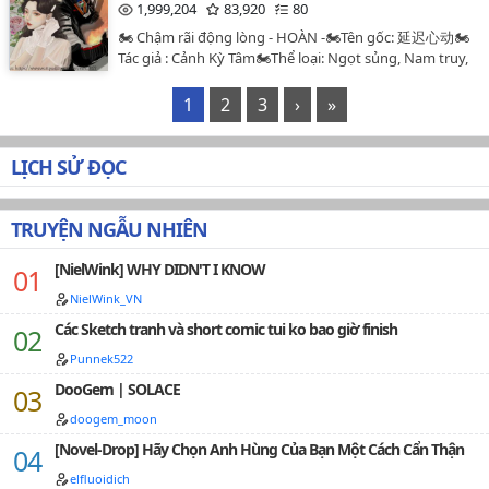
duy nhất của nhau❄️ Thể loại: Hào môn thế gia, thiên
1,999,204
83,920
80
lầm, bị bắt xuất giá đến Mạc Bắc, làm Vương phi Mạc
chi kiêu tử, nghiệp giới tinh anh❄️ CP chính: Tần Hoài
Bắc.Đến khi nàng viết đến bức thư mượn cớ ở nhà thứ
🏍️ Chậm rãi động lòng - HOÀN -🏍️Tên gốc: 延迟心动🏍️
Sơ X Thẩm Băng Đàn❄️ Sói xám xấu xa tâm cơ X Thỏ
30, người đàn ông mặc Hồ phục kia đã ghìm cương
Tác giả : Cảnh Kỳ Tâm🏍️Thể loại: Ngọt sủng, Nam truy,
trắng nhỏ dễ thương❄️ Đôi mối tình đầu, song xử, nam
ngựa, đuổi theo tới tận Thượng Kinh."Vì cái tên mọt
Nguyên sang, Song xử, Ngôn tình, Hiện đại, Đô thị tình
nữ là bạn học cũ…
sách kia mới không muốn theo ta?"Một đêm nọ, nến
duyên , 1v1 , Thị giác nữ chủ, HE🏍️ Độ dài: 69 chương +
1
2
3
›
»
đỏ đang cháy, ô cửa sổ ẩn hiện bóng người, người đàn
5NT 🏍️Editor : riri_1127Tay đua cool ngầu x nhà thiết kế
ông khàn giọng thì thầm.Thẩm Du Khanh không muốn
sườn xámNữ chính đoan trang xinh đẹp dịu dàng x
để ý đến hắn, quay đầu trốn sang một bên.Ngụy
Nam chính thâm tình, soái khí, lưu manh nhưng là lưu
LỊCH SỬ ĐỌC
Nghiên đen mặt, nhéo cằm nàng, cắn răng uy hiếp,
manh tinh tế và có văn hóa=)))
"Còn dám nhớ hắn ta, bổn vương liền băm hắn ra cho
______________________________________Trì thần vừa A
chó ăn."【Nàng yêu hắn xương cốt ương ngạnh, cũng
vừa khốc, nếu có thể ngồi sau xe anh ấy dạo phố, nghĩ
TRUYỆN NGẪU NHIÊN
yêu tình cảm cao ngạo của hắn.】1. Nam nữ đều
thôi cũng đã phấn khích như lên thiên đường.Đối với
sạch.2. Cưới trước yêu sau, nữ chính đúng từng thích
lời ca thán này, Viêm Trì chỉ nhàn nhạt tỏ vẻ "Các người
[NielWink] WHY DIDN'T I KNOW
qua nam 8.3. Kết cục HE🌈 Tag: Yêu sâu sắc; Gương vỡ
mơ cũng không có đâu, chỗ ngồi sau xe lão tử là vợ
NielWink_VN
lại lành; Duyên trời tác hợp; Thiên chi kiều tử🌈 Vai ch…
mới có thể ngồi"❤️ Một ngày nọ, Trì thần đổi xe mới
dạo phố oanh tạc trên đường, sau xe vậy mà lại xuất
Các Sketch tranh và short comic tui ko bao giờ finish
hiện một mỹ nhân mặc sườn xám đang ngồi!Trì thần
Punnek522
của bọn họ lái xe băng qua nửa thành phố chỉ để mua
DooGem | SOLACE
cho tiểu mỹ nhân của hắn ly trà sữa, ở nơi mà xa quá
cửa tiệm còn chẳng nhận giao hàng.Trà sữa đến tay,
doogem_moon
Nghê Thường tỏ vẻ không tán thành, ôm cánh tay hờn
[Novel-Drop] Hãy Chọn Anh Hùng Của Bạn Một Cách Cẩn Thận
dỗi "Dùng chiếc moto Harley của anh đi giao hàng, tiền
phí hẳn là rất cao tôi không trả nổi đâu."Viêm Trì nhẹ
elfluoidich