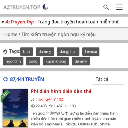
AZTRUYEN.TOP
♥
AzTruyen.Top
- Trang đọc truyện hoàn toàn miễn phí!
Home
/
Tìm kiếm truyện ngôn ngữ ký hiệu
Tags:
bhtt
dammy
dongnhan
hiendai
ngontinh
sung
xuyênkhông
đammỹ
87,444 TRUYỆN
Phi điển hình diễn đàn thể
TruongAnh1102
22,498
1,487
103
Tên gốc: 非典型论坛体Tương lai diễn đàn thiệp hình
chiếu đến bốn thời gian chiến tranh kỳ.Uchiha năm
kiện bộ: HasiMada, TobiIzu, ObiKakaObi, ShiIta,