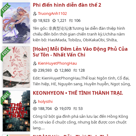
NaruSasu.Đại lượng tư thiết: Âm dương độn nhưng
Phi điển hình diễn đàn thể 2
sinh con, song song thời không chờ.OOC báo động
trước.Hậu kỳ sẽ hắc Boruto truyền, hắc Boruto truyền
TruongAnh1102
Hinata.Phiên ngoại cập trứng màu đề cập Boruto
18,923
1,221
106
truyền bộ phận, Naruto Sasuke đều sẽ ly hôn sau ở
Tên gốc: 非典型论坛体Tương lai diễn đàn thiệp hình
bên nhau HE.Tác giả: Đường Nhị Bạch (唐二白)Nguồn:
chiếu đến bốn thời gian chiến tranh kỳ.Uchiha năm
tangerbai12 (lofter)…
kiện bộ: HasiMada, TobiIzu, ObiKakaObi, ShiIta,
NaruSasu.Đại lượng tư thiết: Âm dương độn nhưng
[Hoàn] Mỗi Đêm Lẻn Vào Động Phủ Của
sinh con, song song thời không chờ.OOC báo động
Sư Tôn - Nhất Vấn Chi
trước.Hậu kỳ sẽ hắc Boruto truyền, hắc Boruto truyền
Hinata.Phiên ngoại cập trứng màu đề cập Boruto
KienHuyetPhongHau
truyền bộ phận, Naruto Sasuke đều sẽ ly hôn sau ở
239,593
12,860
128
bên nhau HE.Tác giả: Đường Nhị Bạch (唐二白)Nguồn:
Edit: KienHuyetPhongHau.Thể loại: Ngôn tình, Cổ đại,
tangerbai12 (lofter)…
Tiên hiệp, HE, Nguyên sang, Huyền huyễn, Ngọt sủng,
Xuyên thư, Hài hước.Tình trạng raw: 110 Chương
KEONHYEON • THẾ TÌNH THÀNH TRẠI.
[Hoàn]Số chương: 110 chương + Ngoại truyệnVăn án :
Ở đây không đủ để giới thiệu, mn vô trong đọc cho
holysthi
đầy đủ nha(⌒0⌒)／~~…
188,704
19,070
53
Công tử bột gia đình phá sản lưu lạc đến Hồng Kông
rồi rơi vào ổ chuột cống, nhưng bắt được con chuột
lang.…