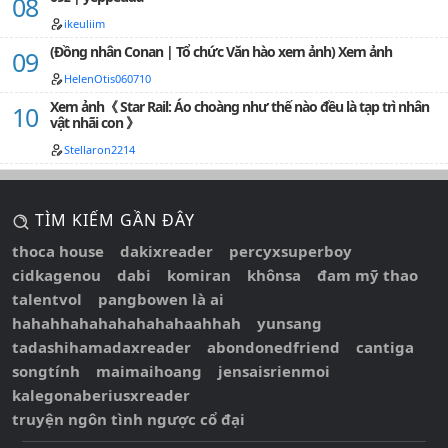
ikeuliim
(Đồng nhân Conan | Tổ chức Văn hào xem ảnh) Xem ảnh
HelenOtis060710
Xem ảnh《 Star Rail: Áo choàng như thế nào đều là tạp trì nhân
vật nhãi con 》
Stellaron2214
TÌM KIẾM GẦN ĐÂY
thoca house
dakixreader
percyxsuperboy
cidkagenou
dabi
komiran
khônsa
đam mỹ thao
talentvol
pangbowen là ai
hahahhahahahahahahaahhah
yunsang
tadashihamadaxreader
abondonedfriend
cantiga
songtính
maimaihoang
jensaisrienmoi
kalegonaberiusxreader
truyện ngôn tình ngược cổ đại