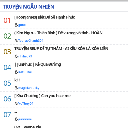
TRUYỆN NGẪU NHIÊN
[HoonJames] Biết Đủ Sẽ Hạnh Phúc
jjumiii
( Kim Ngưu - Thiên Bình ) Đế vương vô tình - HOÀN
TaurusChanh304
TRUYỆN REUP ĐỂ TỰ THẨM - AI KÊU XÓA LÀ XÓA LIỀN
nhilieu79
| JunPhuc | Kẻ Qua Đường
KazuDzai
k11
magicianlucky
[ Kha Chương ] Can you hear me
VoThuy04
...
junnnmii
09z | yeppeuda