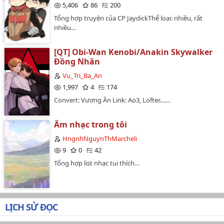
5,406
86
200
Tổng hợp truyện của CP JaydickThể loại: nhiều, rất
nhiều…
[QT] Obi-Wan Kenobi/Anakin Skywalker
Đồng Nhân
Vu_Tri_Ba_An
1,997
4
174
Convert: Vương Ân Link: Ao3, Lofter....…
Âm nhạc trong tôi
HngnhNguynThMarcheli
9
0
42
Tổng hợp list nhạc tui thích…
LỊCH SỬ ĐỌC