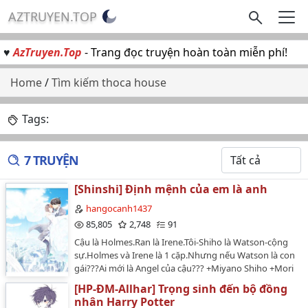
AZTRUYEN.TOP
♥
AzTruyen.Top
- Trang đọc truyện hoàn toàn miễn phí!
Home
/
Tìm kiếm thoca house
Tags:
7 TRUYỆN
[Shinshi] Định mệnh của em là anh
hangocanh1437
85,805
2,748
91
Cậu là Holmes.Ran là Irene.Tôi-Shiho là Watson-cộng
sự.Holmes và Irene là 1 cặp.Nhưng nếu Watson là con
gái???Ai mới là Angel của cậu??? +Miyano Shiho +Mori
Ran.................................................Và cuối cùng....Anh đã
[HP-ĐM-Allhar] Trọng sinh đến bộ đồng
chọn cô....Họ kết hôn,tình yêu của họ quá cháy
nhân Harry Potter
bỏng,quá nồng nàn. Vì vậy chỉ một sai lầm nhỏ sẽ...tan