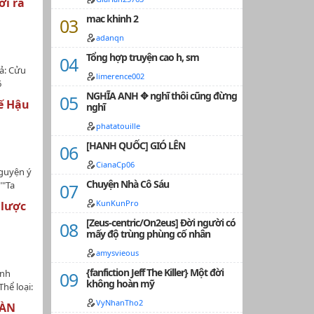
ời ra
ịch có sử
mac khinh 2
n độ
 DỊCH
adanqn
g các
Tổng hợp truyện cao h, sm
 ơn!…
iả: Cửu
limerence002
6
NGHĨA ANH ✥ nghĩ thôi cũng đừng
 độn-Số
ế Hậu
nghĩ
o sư.Nội
gương vỡ
phatatouille
Thư Hàm
[HANH QUỐC] GIÓ LÊN
Tuyết|
ời, đúng
CianaCp06
nguyện ý
ai thời
Chuyện Nhà Cô Sáu
""Ta
t chậm
nàng
KunKunPro
 lược
trong
[Zeus-centric/On2eus] Đời người có
n giai
mấy độ trùng phùng cố nhân
ong lịch
 Lịch (
amysvieous
gười ta
{fanfiction Jeff The Killer} Một đời
ình
eo lịch
không hoàn mỹ
hể loại:
giúp
ao H,
VyNhanTho2
i Công
OÀN
ược,