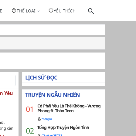
E
THỂ LOẠI
YÊU THÍCH
LỊCH SỬ ĐỌC
ầm Yêu
TRUYỆN NGẪU NHIÊN
Có Phải Yêu Là Thế Không - Vương
Phong ft. Thảo Teen
traigia
một
Tổng Hợp Truyện Ngôn Tình
ông cần
g luôn là
GiaHan25763