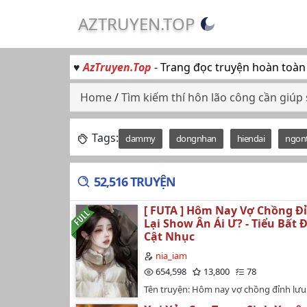
AZTRUYEN.TOP
♥
AzTruyen.Top
- Trang đọc truyện hoàn toàn
Home
/
Tìm kiếm thí hôn lão công cần giúp
Tags:
dammy
dongnhan
hiendai
ngon
52,516 TRUYỆN
[ FUTA ] Hôm Nay Vợ Chồng Đ
Lại Show Ân Ái Ư? - Tiểu Bất 
Cật Nhục
nia_iam
654,598
13,800
78
Tên truyện: Hôm nay vợ chồng đỉnh lưu 
ái ư!Tác giả: Tiểu Bất Điểm Ái Cật Nhục.Th