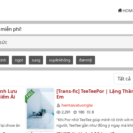
HOM
 miễn phí!
 sức
tinh
ngọt
sung
xuyênkhông
đammỹ
ỉnh Lưu
[Trans-fic] TeeTeePor | Lặng Th
Điểm Ái
Em
hientaivatuonglai
2,291
180
8
"Khi Por nhờ TeeTee giúp mình tỏ tình với 
lại show ân
người, TeeTee gần như đồng ý ngay mà kh
ể loại:
suy nghĩ nhiều. Dù sao thì, giúp đỡ Por cũn