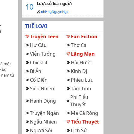
t Dung
Lược sử loài người
ố:
ất đi
 vô tình
nhHngNguynNgc
nh phúc".
 ở các
THỂ LOẠI
h
ủa nữ
i
mục
Truyện Teen
Fan Fiction
 phóng
maiTG02:
 dịch
Hư Cấu
Thơ Ca
TG03:
 nói tui
: Thảo
Viễn Tưởng
Lãng Mạn
)Hoàn
5: Quỷ
ChickLit
Hài Hước
ầu gia
 có một
hật nhé
a hoa
y bộ
Bí Ẩn
Kinh Dị
9
 cao
t nam tử
iiiiHmu
09:
Cổ Điển
Phiêu Lưu
"anh
ều
Siêu Nhiên
Tâm Linh
n wiki
vắng
m
h Cảnh,
sống
Phi Tiểu
chuột
 gả cho
Hành Động
nh edit
c nào
Thuyết
 70-80%
nh giúp
 niên
Truyện Ngắn
Ma Cà Rồng
a!…
-Không
hư vậy,
òn hơn
Ngẫu Nhiên
Tiểu Thuyết
mái
 thở phì
Người Sói
Lịch Sử
iữ mình