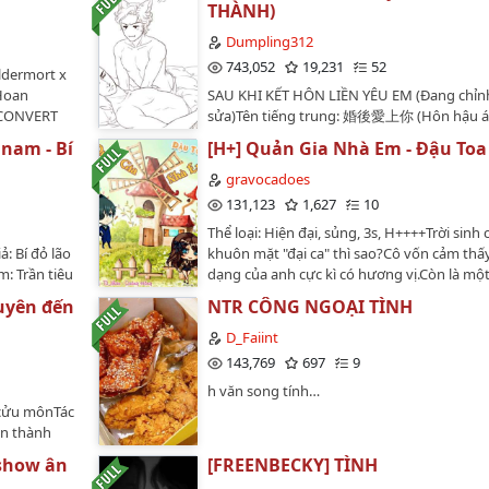
nhìn vợ nhỏ
Lược người không thể có. Giúp cho Phú Sá
THÀNH)
đây đắc đạo
1V1, HE Ngày đào hố: 20/7/2022Ngày lấp h
rì bộ dáng
Âm vừa có thể làm hoàng hậu vừa không m
 giường
20/01/2023Văn án:Mẫn Dao là một ảnh hậu,
Dumpling312
 lợi như
bản ngã con người mình.…
chết lại bị trói định hệ thống "Công lược tí
743,052
19,231
52
 chột dạ giả
ldermort x
Từ đây, nàng bắt đầu cuộc sống "tính phúc"
khôi phục ký
 Hoan
SAU KHI KẾT HÔN LIỀN YÊU EM (Đang chỉn
thế giới.Mỗi thế giới đều là 1V1.Nhiệm vụ c
 play.Nhưng
 CONVERT
sửa)Tên tiếng trung: 婚後愛上你 (Hôn hậu á
chủ là trợ giúp ký chủ công lược nhân vật 
ại giống
THUẦN
thượng nhĩ )Tác giả: 狐狸不放羊 - Hồ ly bất
tiêu.TG01: Bác sĩ cấm dục VS Thư ký thanh 
 nam - Bí
[H+] Quản Gia Nhà Em - Đậu Toa
trí nhớ hai
a ba cho
dương. aka Hồ ly không bỏ cừuTui chả biết
Muộn tao quân nhân VS Bạn gái mang bầu
ại không
 kệ là phòng
sao cho ổn nên để QT vậy luôn.Ai dịch ổn thì
gravocadoes
Tổng tài hắc hóa VS Người vợ hiền huệTG04
, không yêu
thiên bể bơi
nhenNgười dịch: Bánh Bao ( Dumpling312 
131,123
1,627
10
căn tướng quân VS Người vợ tào khangTG0
thêm dùng
u bao tử:
thành: 17/3/2013Bản dịch: đã hoàn thành
súc hiệu trưởng VS Giáo viên mỹ nữTG06: H
Thể loại: Hiện đại, sủng, 3s, H++++Trời sinh
n lý cái kia
9.12.2022Lịch đăng truyện: Thứ 4 và Chủ n
tàn nhẫn VS Mẹ kế xinh đẹpTG07: Vương gi
ả: Bí đỏ lão
khuôn mặt "đại ca" thì sao?Cô vốn cảm thấ
hể cung cấp
❤❤❤Ngày nhảy hố: 2/4/2021Số chương: 3
tâm VS Hoa khôi thanh lâu TG08: Giáo thảo
m: Trần tiêu
dạng của anh cực kì có hương vị.Còn là mộ
ệ là ma dược
chươngHuhuuu hong chuyển ver nha mn ư
lãnh VS Hoa hậu giảng đường dâm đãngTG
 vi cứu ân
hán chính nghĩa hiếm có đó!Tuy rằng màn 
 thí
hmu đọc trên w a t t p a d của toi
uyên đến
NTR CÔNG NGOẠI TÌNH
Thiếu tướng lãnh khốc VS Sĩ quan phụ tá ki
ẫn mà chết.
hùng cứu mỹ nhân" của anh kỳ thật là dư
 Prince lâu
đeee.@Dumpling312 ó. Đừng đọc trên truyệ
mịTG10: Si cuồng kiếm thánh VS Thê tử vị 
ư cẩu, kim
thừa.Thậm chí thay đổi nhân thể thí nghiệ
D_Faiint
ngươi không
😭😭😭. Hỏng phải toi đăng đâuVăn ánTrìn
vẻPhiên ngoại: Thoái khỏi hệ thống, cuộc 
i. Hoàn toàn
nguyên bản trong kế hoạch của cô.Nhưng 
143,769
697
9
, ngươi so
sinh viên năm 3 vì sự tồn tại của gia tộc mà
mới---------------------Đây là truyện lần đầu mì
tiêu tự giác
bạch dễ tìm, còn đàn ông tốt không phải lú
g lại, không
"Đế vương thương nghiệp " ---- Thiệu Nghị
h văn song tính…
và edit dựa trên bản convert nên chỉ đúng
oạt, không
cũng có thể thấy được.Cho nên cô quyết đị
trường bào
Ngạo.Thiệu Nghị Ngạo không nghĩ tới thiếu
 cửu mônTác
so với nguyên tác, mong mn thông cảm nh
có gió thủy
anh, giới thiệu cho anh một công việc tốt-
......, ngươi
chính mình cưới về lại là người song tính!N
àn thành
. Trần tiêu:
ngờ cô tốn công uốn ba tấc lưỡi, phí sức c
không phải về sau hắn có thể không thoải 
 gian ra
ng, thôi
làm lao động nữa.Kết quả đổi lấy chỉ là anh
 show ân
[FREENBECKY] TÌNH
013/10/15/c-
sao....BỘ NÀY MÌNH KHÔNG BETA!…
nh trạng
ái thịnh
phì quở trách.Còn nói cô nếu không biết g
c-de-hoan-